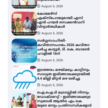
August 6, 2026
കോമേഴ്സ്
എക്സ്പോയുമായി എസ്
എൻ ഹയർ സെക്കൻഡറി
വിദ്യാർത്ഥികൾ
August 6, 2026
സർഗ്ഗസാഹിതി-
കവിതാസംഗമം 2026 കവിതാ
ചർച്ച കാട്ടൂർ, ടി. കെ. ബാലൻ
ഹാളിൽ 16ന്
August 6, 2026
ഇടത്തരം മഴയ്ക്കും കാറ്റിനും
സാധ്യത ഇരിങ്ങാലക്കുടയിൽ
4.4 മില്ലി മീറ്റർ മഴ ലഭിച്ചു
August 6, 2026
ഐ.ഐ.ടി മദ്രാസ്സിൽ നിന്നും
ഡോക്ടറേറ്റ് – ഇരിങ്ങാലക്കുട
സ്വദേശി ആതിര എം കെ
യുടെ നേട്ടം പ്രതിസന്ധികളോട്