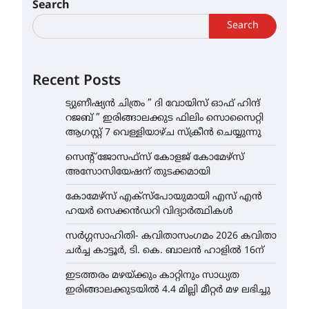
Search
Search
Recent Posts
ട്യുണീഷ്യൻ ചിത്രം ” ദി വോയിസ് ഓഫ് ഹിന്ദ്
റജബ് ” ഇരിങ്ങാലക്കുട ഫിലിം സൊസൈറ്റി
ആഗസ്റ്റ് 7 വെള്ളിയാഴ്ച സ്‌ക്രീൻ ചെയ്യുന്നു
സെന്റ് ജോസഫ്സ് കോളജ് കോമേഴ്‌സ്
അസോസിയേഷന് തുടക്കമായി
കോമേഴ്സ് എക്സ്പോയുമായി എസ് എൻ
ഹയർ സെക്കൻഡറി വിദ്യാർത്ഥികൾ
സർഗ്ഗസാഹിതി- കവിതാസംഗമം 2026 കവിതാ
ചർച്ച കാട്ടൂർ, ടി. കെ. ബാലൻ ഹാളിൽ 16ന്
ഇടത്തരം മഴയ്ക്കും കാറ്റിനും സാധ്യത
ഇരിങ്ങാലക്കുടയിൽ 4.4 മില്ലി മീറ്റർ മഴ ലഭിച്ചു