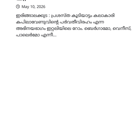
May 10, 2026
ഇരിങ്ങാലക്കുട : പ്രശസ്ത കൂടിയാട്ടം കലാകാരി
കപിലാവേണുവിൻ്റെ പർവതീവിരഹം എന്ന
അഭിനയഭാഗം ഇറ്റലിയിലെ റോം. ബെർഗാമോ, വെനീസ്,
പാലെർമോ എന്നീ…