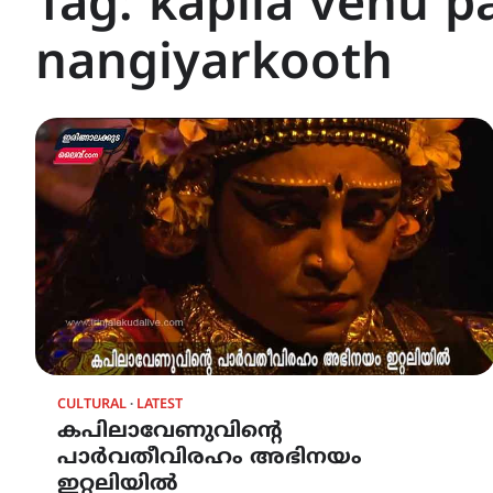
Tag:
kapila venu p
nangiyarkooth
CULTURAL
LATEST
കപിലാവേണുവിൻ്റെ
പാർവതീവിരഹം അഭിനയം
ഇറ്റലിയിൽ