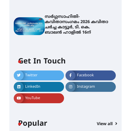
സർഗ്ഗസാഹിതി-
കവിതാസംഗമം 2026 കവിതാ
ചർച്ച കാട്ടൂർ, ടി. കെ.
ബാലൻ ഹാളിൽ 16ന്
Get In Touch
Twitter
Facebook
LinkedIn
Instagram
YouTube
Popular
View all