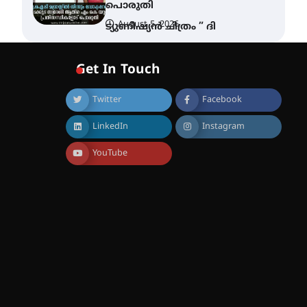
പൊരുതി
August 5, 2026
ട്യുണീഷ്യൻ ചിത്രം ” ദി
വോയിസ് ഓഫ് ഹിന്ദ് റജബ് ”
ഇരിങ്ങാലക്കുട ഫിലിം
സൊസൈറ്റി ആഗസ്റ്റ് 7
Get In Touch
വെള്ളിയാഴ്ച സ്‌ക്രീൻ
ചെയ്യുന്നു
Twitter
Facebook
August 6, 2026
സെന്റ് ജോസഫ്സ് കോളജ്
LinkedIn
Instagram
കോമേഴ്‌സ്
അസോസിയേഷന്
തുടക്കമായി
YouTube
August 6, 2026
കോമേഴ്സ്
എക്സ്പോയുമായി എസ്
എൻ ഹയർ സെക്കൻഡറി
വിദ്യാർത്ഥികൾ
August 6, 2026
സർഗ്ഗസാഹിതി-
കവിതാസംഗമം 2026 കവിതാ
ചർച്ച കാട്ടൂർ, ടി. കെ. ബാലൻ
ഹാളിൽ 16ന്