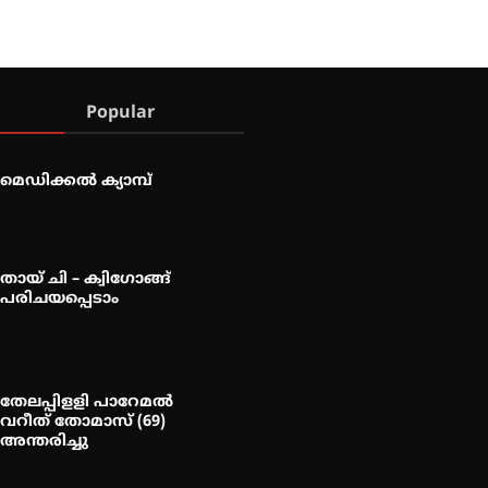
Popular
മെഡിക്കൽ ക്യാമ്പ്
തായ് ചി – ക്വിഗോങ്ങ്
പരിചയപ്പെടാം
തേലപ്പിളളി പാറേമൽ
വറീത് തോമാസ് (69)
അന്തരിച്ചു