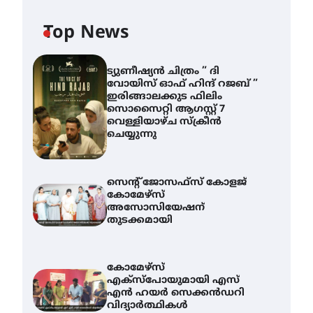
Top News
ട്യുണീഷ്യൻ ചിത്രം ” ദി
വോയിസ് ഓഫ് ഹിന്ദ് റജബ് ”
ഇരിങ്ങാലക്കുട ഫിലിം
സൊസൈറ്റി ആഗസ്റ്റ് 7
വെള്ളിയാഴ്ച സ്‌ക്രീൻ
ചെയ്യുന്നു
സെന്റ് ജോസഫ്സ് കോളജ്
കോമേഴ്‌സ്
അസോസിയേഷന്
തുടക്കമായി
കോമേഴ്സ്
എക്സ്പോയുമായി എസ്
എൻ ഹയർ സെക്കൻഡറി
വിദ്യാർത്ഥികൾ