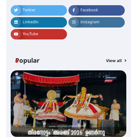
നിക്ഷേപകർക്ക് പണം തിരികെ
ലഭ്യമാക്കാൻ കേന്ദ്ര-കേരള
സർക്കാരുകൾ അടിയന്തരമായി
Twitter
Facebook
ഇടപെടണമെന്ന് ഐ.ടി.യു. ബാങ്ക്
നിക്ഷേപക സംരക്ഷണ സമിതി
LinkedIn
Instagram
YouTube
ശക്തമായ കാറ്റിന് സാധ്യത –
ആഗസ്റ്റ് 12 വരെ മഴ തുടരും,
തൃശൂർ ജില്ലയിൽ മഞ്ഞ അലർട്ട്
Popular
View all
ശക്തമായ മഴ തുടരുന്നു – തൃശൂർ
ജില്ലയിൽ എല്ലാ വിദ്യാഭ്യാസ
സ്ഥാപനങ്ങൾക്കും ശനിയാഴ്ച
അവധി
എം.ജി. യൂണിവേഴ്‌സിറ്റിയിൽ നിന്ന്
ഇംഗ്ളീഷ് സാഹിത്യത്തിൽ
ഡോക്ടറേറ്റ് നേടിയ എൻ. ആര്യ