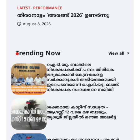
ട്യുണീഷ്യൻ ചിത്രം ” ദി വോയിസ്
ഓഫ് ഹിന്ദ് റജബ് ” ഇരിങ്ങാലക്കുട
LATEST
PERFORMANCE
EX
ഫിലിം സൊസൈറ്റി ആഗസ്റ്റ് 7
തിരനോട്ടം ‘അരങ്ങ് 2026’ ഉണർന്നു
വെള്ളിയാഴ്ച സ്‌ക്രീൻ ചെയ്യുന്നു
ഐ
പ
August 8, 2026
ി
ക
ഇ
ന
തിരനോട്ടം ‘അരങ്ങ് 2026’ ഉണർന്നു
Trending Now
View all
ഐ.ടി.യു. ബാങ്കിലെ
നിക്ഷേപകർക്ക് പണം തിരികെ
ലഭ്യമാക്കാൻ കേന്ദ്ര-കേരള
സർക്കാരുകൾ അടിയന്തരമായി
ഇടപെടണമെന്ന് ഐ.ടി.യു. ബാങ്ക്
നിക്ഷേപക സംരക്ഷണ സമിതി
ശക്തമായ കാറ്റിന് സാധ്യത –
ആഗസ്റ്റ് 12 വരെ മഴ തുടരും,
തൃശൂർ ജില്ലയിൽ മഞ്ഞ അലർട്ട്