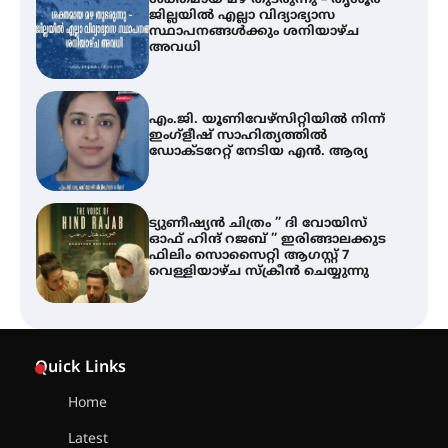
ശക്തമായ മഴ തുടരുന്നു – തൃശൂർ
ജില്ലയിൽ എല്ലാ വിദ്യാഭ്യാസ
സ്ഥാപനങ്ങൾക്കും ശനിയാഴ്ച
അവധി
എം.ജി. യൂണിവേഴ്‌സിറ്റിയിൽ നിന്ന്
ഇംഗ്ളീഷ് സാഹിത്യത്തിൽ
ഡോക്ടറേറ്റ് നേടിയ എൻ. ആര്യ
ട്യുണീഷ്യൻ ചിത്രം ” ദി വോയിസ്
ഓഫ് ഹിന്ദ് റജബ് ” ഇരിങ്ങാലക്കുട
ഫിലിം സൊസൈറ്റി ആഗസ്റ്റ് 7
വെള്ളിയാഴ്ച സ്‌ക്രീൻ ചെയ്യുന്നു
തിരനോട്ടം ‘അരങ്ങ് 2026’ ഉണർന്നു
Quick Links
Home
ഐ.ടി.യു. ബാങ്കിലെ
Latest