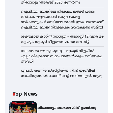
തിരനോട്ടം ‘അരങ്ങ് 2026’ ഉണർന്നു
ഐ.ടി.യു. ബാങ്കിലെ നിക്ഷേപകർക്ക് പണം
തിരികെ ലഭ്യമാക്കാൻ കേന്ദ്ര-കേരള
സർക്കാരുകൾ അടിയന്തരമായി ഇടപെടണമെന്ന്
ഐ.ടി.യു. ബാങ്ക് നിക്ഷേപക സംരക്ഷണ സമിതി
ശക്തമായ കാറ്റിന് സാധ്യത – ആഗസ്റ്റ് 12 വരെ മഴ
തുടരും, തൃശൂർ ജില്ലയിൽ മഞ്ഞ അലർട്ട്
ശക്തമായ മഴ തുടരുന്നു – തൃശൂർ ജില്ലയിൽ
എല്ലാ വിദ്യാഭ്യാസ സ്ഥാപനങ്ങൾക്കും ശനിയാഴ്ച
അവധി
എം.ജി. യൂണിവേഴ്‌സിറ്റിയിൽ നിന്ന് ഇംഗ്ളീഷ്
സാഹിത്യത്തിൽ ഡോക്ടറേറ്റ് നേടിയ എൻ. ആര്യ
Top News
തിരനോട്ടം ‘അരങ്ങ് 2026’ ഉണർന്നു