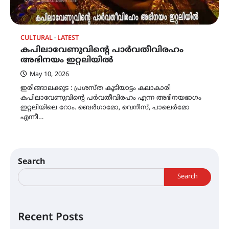
CULTURAL
LATEST
കപിലാവേണുവിൻ്റെ പാർവതീവിരഹം
അഭിനയം ഇറ്റലിയിൽ
May 10, 2026
ഇരിങ്ങാലക്കുട : പ്രശസ്ത കൂടിയാട്ടം കലാകാരി
കപിലാവേണുവിൻ്റെ പർവതീവിരഹം എന്ന അഭിനയഭാഗം
ഇറ്റലിയിലെ റോം. ബെർഗാമോ, വെനീസ്, പാലെർമോ
എന്നീ…
Search
Search
Recent Posts