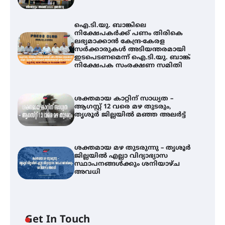
ഐ.ടി.യു. ബാങ്കിലെ
നിക്ഷേപകർക്ക് പണം തിരികെ
ലഭ്യമാക്കാൻ കേന്ദ്ര-കേരള
സർക്കാരുകൾ അടിയന്തരമായി
ഇടപെടണമെന്ന് ഐ.ടി.യു. ബാങ്ക്
നിക്ഷേപക സംരക്ഷണ സമിതി
ശക്തമായ കാറ്റിന് സാധ്യത –
ആഗസ്റ്റ് 12 വരെ മഴ തുടരും,
തൃശൂർ ജില്ലയിൽ മഞ്ഞ അലർട്ട്
ശക്തമായ മഴ തുടരുന്നു – തൃശൂർ
ജില്ലയിൽ എല്ലാ വിദ്യാഭ്യാസ
സ്ഥാപനങ്ങൾക്കും ശനിയാഴ്ച
അവധി
ഐ.ടി.യു. ബാങ്കിലെ
Get In Touch