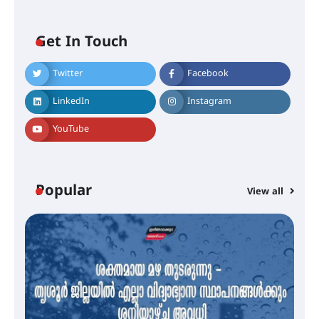
Get In Touch
Twitter
Facebook
എം.ജി. യൂണിവേഴ്‌സിറ്റിയിൽ നിന്ന്
ഇംഗ്ളീഷ് സാഹിത്യത്തിൽ
LinkedIn
Instagram
ഡോക്ടറേറ്റ് നേടിയ എൻ. ആര്യ
YouTube
ട്യുണീഷ്യൻ ചിത്രം ” ദി വോയിസ്
ഓഫ് ഹിന്ദ് റജബ് ” ഇരിങ്ങാലക്കുട
ഫിലിം സൊസൈറ്റി ആഗസ്റ്റ് 7
Popular
View all
വെള്ളിയാഴ്ച സ്‌ക്രീൻ ചെയ്യുന്നു
സെന്റ് ജോസഫ്സ് കോളജ്
കോമേഴ്‌സ് അസോസിയേഷന്
തുടക്കമായി