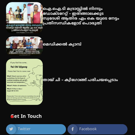
കോമേഴ്സ് എക്സ്പോയുമായി
എസ് എൻ ഹയർ സെക്കൻഡറി
ഐ.ഐ.ടി മദ്രാസ്സിൽ നിന്നും
വിദ്യാർത്ഥികൾ
ഡോക്ടറേറ്റ് – ഇരിങ്ങാലക്കുട
സ്വദേശി ആതിര എം കെ യുടെ നേട്ടം
പ്രതിസന്ധികളോട് പൊരുതി
സർഗ്ഗസാഹിതി- കവിതാസംഗമം
2026 കവിതാ ചർച്ച കാട്ടൂർ, ടി. കെ.
മെഡിക്കൽ ക്യാമ്പ്
ബാലൻ ഹാളിൽ 16ന്
തായ് ചി – ക്വിഗോങ്ങ് പരിചയപ്പെടാം
Get In Touch
Twitter
Facebook