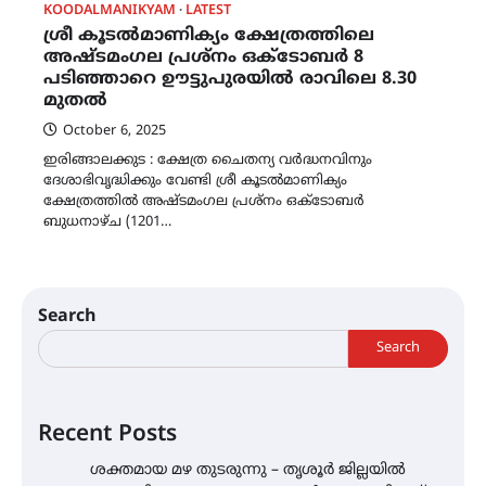
KOODALMANIKYAM
LATEST
ശ്രീ കൂടൽമാണിക്യം ക്ഷേത്രത്തിലെ
അഷ്ടമംഗല പ്രശ്‌നം ഒക്ടോബർ 8
പടിഞ്ഞാറെ ഊട്ടുപുരയിൽ രാവിലെ 8.30
മുതൽ
October 6, 2025
ഇരിങ്ങാലക്കുട : ക്ഷേത്ര ചൈതന്യ വർദ്ധനവിനും
ദേശാഭിവൃദ്ധിക്കും വേണ്ടി ശ്രീ കൂടൽമാണിക്യം
ക്ഷേത്രത്തിൽ അഷ്ടമംഗല പ്രശ്‌നം ഒക്ടോബർ
ബുധനാഴ്ച‌ (1201…
Search
Search
Recent Posts
ശക്തമായ മഴ തുടരുന്നു – തൃശൂർ ജില്ലയിൽ