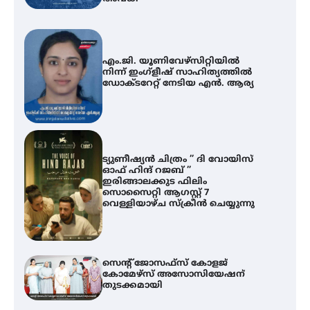
എം.ജി. യൂണിവേഴ്‌സിറ്റിയിൽ
നിന്ന് ഇംഗ്ളീഷ് സാഹിത്യത്തിൽ
ഡോക്ടറേറ്റ് നേടിയ എൻ. ആര്യ
ട്യുണീഷ്യൻ ചിത്രം ” ദി വോയിസ്
ഓഫ് ഹിന്ദ് റജബ് ”
ഇരിങ്ങാലക്കുട ഫിലിം
സൊസൈറ്റി ആഗസ്റ്റ് 7
വെള്ളിയാഴ്ച സ്‌ക്രീൻ ചെയ്യുന്നു
സെന്റ് ജോസഫ്സ് കോളജ്
കോമേഴ്‌സ് അസോസിയേഷന്
തുടക്കമായി