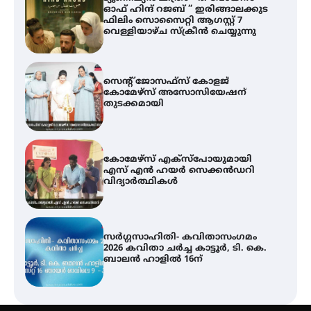
ഓഫ് ഹിന്ദ് റജബ് ” ഇരിങ്ങാലക്കുട
ഫിലിം സൊസൈറ്റി ആഗസ്റ്റ് 7
വെള്ളിയാഴ്ച സ്‌ക്രീൻ ചെയ്യുന്നു
സെന്റ് ജോസഫ്സ് കോളജ്
കോമേഴ്‌സ് അസോസിയേഷന്
തുടക്കമായി
കോമേഴ്സ് എക്സ്പോയുമായി
എസ് എൻ ഹയർ സെക്കൻഡറി
വിദ്യാർത്ഥികൾ
സർഗ്ഗസാഹിതി- കവിതാസംഗമം
2026 കവിതാ ചർച്ച കാട്ടൂർ, ടി. കെ.
ബാലൻ ഹാളിൽ 16ന്
ശക്തമായ മഴ തുടരുന്നു – തൃശൂർ