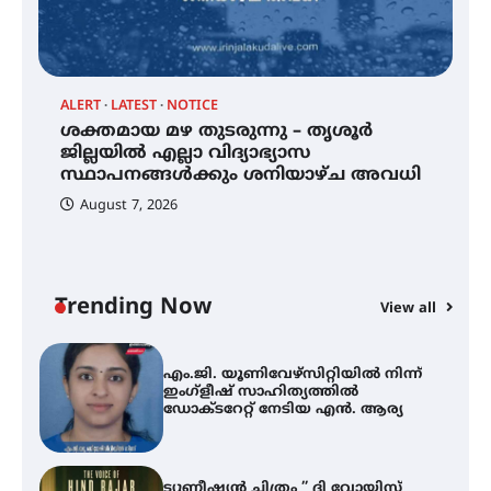
കോമേഴ്സ് എക്സ്പോയുമായി
എസ് എൻ ഹയർ സെക്കൻഡറി
വിദ്യാർത്ഥികൾ
ALERT
LATEST
NOTICE
്
ശക്തമായ മഴ തുടരുന്നു – തൃശൂർ
സർഗ്ഗസാഹിതി- കവിതാസംഗമം
2026 കവിതാ ചർച്ച കാട്ടൂർ, ടി. കെ.
ജില്ലയിൽ എല്ലാ വിദ്യാഭ്യാസ
ബാലൻ ഹാളിൽ 16ന്
സ്ഥാപനങ്ങൾക്കും ശനിയാഴ്ച അവധി
August 7, 2026
ശക്തമായ മഴ തുടരുന്നു – തൃശൂർ
ജില്ലയിൽ എല്ലാ വിദ്യാഭ്യാസ
സ്ഥാപനങ്ങൾക്കും ശനിയാഴ്ച
അവധി
Trending Now
View all
A
എം.ജി. യൂണിവേഴ്‌സിറ്റിയിൽ നിന്ന്
എ
ഇംഗ്ളീഷ് സാഹിത്യത്തിൽ
ഡോക്ടറേറ്റ് നേടിയ എൻ. ആര്യ
ഇ
ന
ട്യുണീഷ്യൻ ചിത്രം ” ദി വോയിസ്