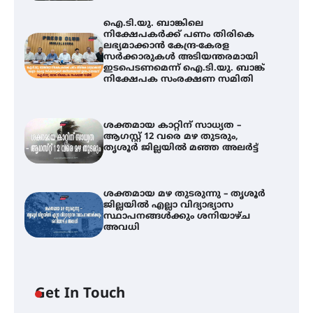
ഐ.ടി.യു. ബാങ്കിലെ
നിക്ഷേപകർക്ക് പണം തിരികെ
ലഭ്യമാക്കാൻ കേന്ദ്ര-കേരള
സർക്കാരുകൾ അടിയന്തരമായി
ഇടപെടണമെന്ന് ഐ.ടി.യു. ബാങ്ക്
നിക്ഷേപക സംരക്ഷണ സമിതി
ശക്തമായ കാറ്റിന് സാധ്യത –
ആഗസ്റ്റ് 12 വരെ മഴ തുടരും,
തൃശൂർ ജില്ലയിൽ മഞ്ഞ അലർട്ട്
ശക്തമായ മഴ തുടരുന്നു – തൃശൂർ
ജില്ലയിൽ എല്ലാ വിദ്യാഭ്യാസ
സ്ഥാപനങ്ങൾക്കും ശനിയാഴ്ച
അവധി
ഐ.ടി.യു. ബാങ്കിലെ
Get In Touch
നിക്ഷേപകർക്ക് പണം തിരികെ
ലഭ്യമാക്കാൻ കേന്ദ്ര-കേരള