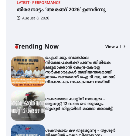
LATEST
PERFORMANCE
EX
ഫിലിം സൊസൈറ്റി ആഗസ്റ്റ് 7
തിരനോട്ടം ‘അരങ്ങ് 2026’ ഉണർന്നു
വെള്ളിയാഴ്ച സ്‌ക്രീൻ ചെയ്യുന്നു
ഐ
പ
August 8, 2026
ി
ക
ഇ
ന
തിരനോട്ടം ‘അരങ്ങ് 2026’ ഉണർന്നു
Trending Now
View all
ഐ.ടി.യു. ബാങ്കിലെ
നിക്ഷേപകർക്ക് പണം തിരികെ
ലഭ്യമാക്കാൻ കേന്ദ്ര-കേരള
സർക്കാരുകൾ അടിയന്തരമായി
ഇടപെടണമെന്ന് ഐ.ടി.യു. ബാങ്ക്
നിക്ഷേപക സംരക്ഷണ സമിതി
ശക്തമായ കാറ്റിന് സാധ്യത –
ആഗസ്റ്റ് 12 വരെ മഴ തുടരും,
തൃശൂർ ജില്ലയിൽ മഞ്ഞ അലർട്ട്
ശക്തമായ മഴ തുടരുന്നു – തൃശൂർ
ജില്ലയിൽ എല്ലാ വിദ്യാഭ്യാസ