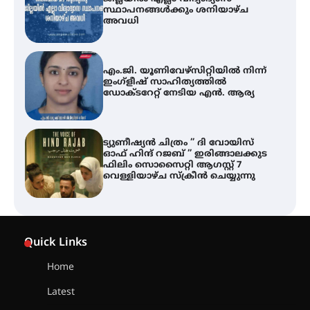
സ്ഥാപനങ്ങൾക്കും ശനിയാഴ്ച
അവധി
എം.ജി. യൂണിവേഴ്‌സിറ്റിയിൽ നിന്ന്
ഇംഗ്ളീഷ് സാഹിത്യത്തിൽ
ഡോക്ടറേറ്റ് നേടിയ എൻ. ആര്യ
ട്യുണീഷ്യൻ ചിത്രം ” ദി വോയിസ്
ഓഫ് ഹിന്ദ് റജബ് ” ഇരിങ്ങാലക്കുട
ഫിലിം സൊസൈറ്റി ആഗസ്റ്റ് 7
വെള്ളിയാഴ്ച സ്‌ക്രീൻ ചെയ്യുന്നു
തിരനോട്ടം ‘അരങ്ങ് 2026’ ഉണർന്നു
Quick Links
Home
ഐ.ടി.യു. ബാങ്കിലെ
Latest
നിക്ഷേപകർക്ക് പണം തിരികെ
ലഭ്യമാക്കാൻ കേന്ദ്ര-കേരള