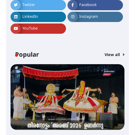
സർക്കാരുകൾ അടിയന്തരമായി
Twitter
Facebook
ഇടപെടണമെന്ന് ഐ.ടി.യു. ബാങ്ക്
നിക്ഷേപക സംരക്ഷണ സമിതി
LinkedIn
Instagram
YouTube
ശക്തമായ കാറ്റിന് സാധ്യത –
ആഗസ്റ്റ് 12 വരെ മഴ തുടരും,
തൃശൂർ ജില്ലയിൽ മഞ്ഞ അലർട്ട്
Popular
View all
ശക്തമായ മഴ തുടരുന്നു – തൃശൂർ
ജില്ലയിൽ എല്ലാ വിദ്യാഭ്യാസ
സ്ഥാപനങ്ങൾക്കും ശനിയാഴ്ച
അവധി
എം.ജി. യൂണിവേഴ്‌സിറ്റിയിൽ നിന്ന്
ഇംഗ്ളീഷ് സാഹിത്യത്തിൽ
ഡോക്ടറേറ്റ് നേടിയ എൻ. ആര്യ
ട്യുണീഷ്യൻ ചിത്രം ” ദി വോയിസ്
ഓഫ് ഹിന്ദ് റജബ് ” ഇരിങ്ങാലക്കുട