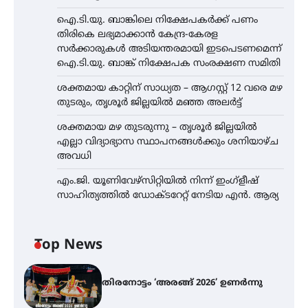
ഐ.ടി.യു. ബാങ്കിലെ നിക്ഷേപകർക്ക് പണം
തിരികെ ലഭ്യമാക്കാൻ കേന്ദ്ര-കേരള
സർക്കാരുകൾ അടിയന്തരമായി ഇടപെടണമെന്ന്
ഐ.ടി.യു. ബാങ്ക് നിക്ഷേപക സംരക്ഷണ സമിതി
ശക്തമായ കാറ്റിന് സാധ്യത – ആഗസ്റ്റ് 12 വരെ മഴ
തുടരും, തൃശൂർ ജില്ലയിൽ മഞ്ഞ അലർട്ട്
ശക്തമായ മഴ തുടരുന്നു – തൃശൂർ ജില്ലയിൽ
എല്ലാ വിദ്യാഭ്യാസ സ്ഥാപനങ്ങൾക്കും ശനിയാഴ്ച
അവധി
എം.ജി. യൂണിവേഴ്‌സിറ്റിയിൽ നിന്ന് ഇംഗ്ളീഷ്
സാഹിത്യത്തിൽ ഡോക്ടറേറ്റ് നേടിയ എൻ. ആര്യ
Top News
തിരനോട്ടം ‘അരങ്ങ് 2026’ ഉണർന്നു