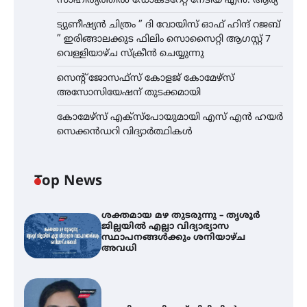
സാഹിത്യത്തിൽ ഡോക്ടറേറ്റ് നേടിയ എൻ. ആര്യ
ട്യുണീഷ്യൻ ചിത്രം ” ദി വോയിസ് ഓഫ് ഹിന്ദ് റജബ്
” ഇരിങ്ങാലക്കുട ഫിലിം സൊസൈറ്റി ആഗസ്റ്റ് 7
വെള്ളിയാഴ്ച സ്‌ക്രീൻ ചെയ്യുന്നു
സെന്റ് ജോസഫ്സ് കോളജ് കോമേഴ്‌സ്
അസോസിയേഷന് തുടക്കമായി
കോമേഴ്സ് എക്സ്പോയുമായി എസ് എൻ ഹയർ
സെക്കൻഡറി വിദ്യാർത്ഥികൾ
Top News
ശക്തമായ മഴ തുടരുന്നു – തൃശൂർ
ജില്ലയിൽ എല്ലാ വിദ്യാഭ്യാസ
സ്ഥാപനങ്ങൾക്കും ശനിയാഴ്ച
അവധി