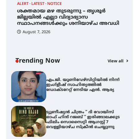
ALERT
LATEST
NOTICE
്
ശക്തമായ മഴ തുടരുന്നു – തൃശൂർ
സർഗ്ഗസാഹിതി- കവിതാസംഗമം
2026 കവിതാ ചർച്ച കാട്ടൂർ, ടി. കെ.
ജില്ലയിൽ എല്ലാ വിദ്യാഭ്യാസ
ബാലൻ ഹാളിൽ 16ന്
സ്ഥാപനങ്ങൾക്കും ശനിയാഴ്ച അവധി
August 7, 2026
ശക്തമായ മഴ തുടരുന്നു – തൃശൂർ
ജില്ലയിൽ എല്ലാ വിദ്യാഭ്യാസ
സ്ഥാപനങ്ങൾക്കും ശനിയാഴ്ച
അവധി
Trending Now
View all
A
എം.ജി. യൂണിവേഴ്‌സിറ്റിയിൽ നിന്ന്
എ
ഇംഗ്ളീഷ് സാഹിത്യത്തിൽ
ഡോക്ടറേറ്റ് നേടിയ എൻ. ആര്യ
ഇ
ന
ട്യുണീഷ്യൻ ചിത്രം ” ദി വോയിസ്
ഓഫ് ഹിന്ദ് റജബ് ” ഇരിങ്ങാലക്കുട
ഫിലിം സൊസൈറ്റി ആഗസ്റ്റ് 7
വെള്ളിയാഴ്ച സ്‌ക്രീൻ ചെയ്യുന്നു