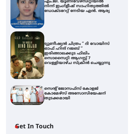
എം.ജി. യൂണിവേഴ്‌സിറ്റിയിൽ
നിന്ന് ഇംഗ്ളീഷ് സാഹിത്യത്തിൽ
ഡോക്ടറേറ്റ് നേടിയ എൻ. ആര്യ
ട്യുണീഷ്യൻ ചിത്രം ” ദി വോയിസ്
ഓഫ് ഹിന്ദ് റജബ് ”
ഇരിങ്ങാലക്കുട ഫിലിം
സൊസൈറ്റി ആഗസ്റ്റ് 7
വെള്ളിയാഴ്ച സ്‌ക്രീൻ ചെയ്യുന്നു
സെന്റ് ജോസഫ്സ് കോളജ്
കോമേഴ്‌സ് അസോസിയേഷന്
തുടക്കമായി
Get In Touch