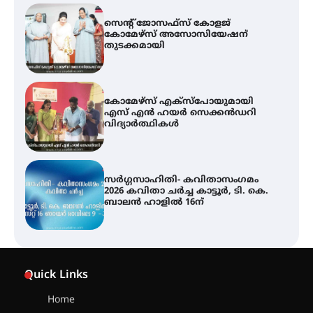
സെന്റ് ജോസഫ്സ് കോളജ്
കോമേഴ്‌സ് അസോസിയേഷന്
തുടക്കമായി
കോമേഴ്സ് എക്സ്പോയുമായി
എസ് എൻ ഹയർ സെക്കൻഡറി
വിദ്യാർത്ഥികൾ
സർഗ്ഗസാഹിതി- കവിതാസംഗമം
2026 കവിതാ ചർച്ച കാട്ടൂർ, ടി. കെ.
ബാലൻ ഹാളിൽ 16ന്
ശക്തമായ മഴ തുടരുന്നു – തൃശൂർ
ജില്ലയിൽ എല്ലാ വിദ്യാഭ്യാസ
Quick Links
സ്ഥാപനങ്ങൾക്കും ശനിയാഴ്ച
അവധി
Home