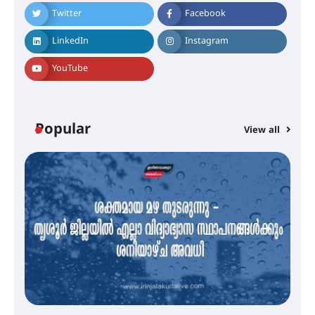
Twitter
Facebook
എം.ജി. യൂണിവേഴ്‌സിറ്റിയിൽ നിന്ന്
ഇംഗ്ളീഷ് സാഹിത്യത്തിൽ
LinkedIn
Instagram
ഡോക്ടറേറ്റ് നേടിയ എൻ. ആര്യ
YouTube
ട്യുണീഷ്യൻ ചിത്രം ” ദി വോയിസ്
ഓഫ് ഹിന്ദ് റജബ് ” ഇരിങ്ങാലക്കുട
ഫിലിം സൊസൈറ്റി ആഗസ്റ്റ് 7
Popular
View all
വെള്ളിയാഴ്ച സ്‌ക്രീൻ ചെയ്യുന്നു
സെന്റ് ജോസഫ്സ് കോളജ്
കോമേഴ്‌സ് അസോസിയേഷന്
തുടക്കമായി
കോമേഴ്സ് എക്സ്പോയുമായി
എസ് എൻ ഹയർ സെക്കൻഡറി
വിദ്യാർത്ഥികൾ