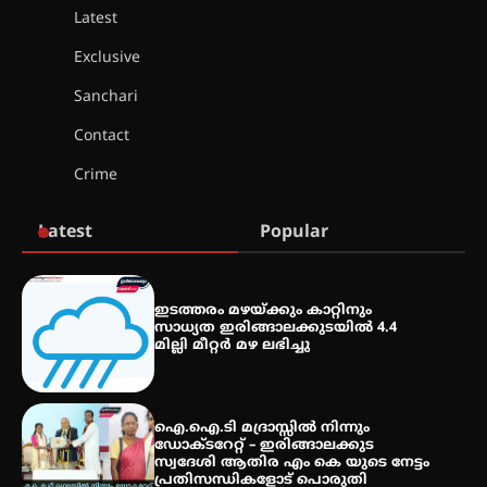
Latest
എം.ജി. യൂണിവേഴ്‌സിറ്റിയിൽ നിന്ന്
ഇംഗ്ളീഷ് സാഹിത്യത്തിൽ
Exclusive
ഡോക്ടറേറ്റ് നേടിയ എൻ. ആര്യ
Sanchari
Contact
ട്യുണീഷ്യൻ ചിത്രം ” ദി വോയിസ്
ഓഫ് ഹിന്ദ് റജബ് ” ഇരിങ്ങാലക്കുട
Crime
ഫിലിം സൊസൈറ്റി ആഗസ്റ്റ് 7
വെള്ളിയാഴ്ച സ്‌ക്രീൻ ചെയ്യുന്നു
Latest
Popular
സെന്റ് ജോസഫ്സ് കോളജ്
കോമേഴ്‌സ് അസോസിയേഷന്
ഇടത്തരം മഴയ്ക്കും കാറ്റിനും
തുടക്കമായി
സാധ്യത ഇരിങ്ങാലക്കുടയിൽ 4.4
മില്ലി മീറ്റർ മഴ ലഭിച്ചു
കോമേഴ്സ് എക്സ്പോയുമായി
എസ് എൻ ഹയർ സെക്കൻഡറി
ഐ.ഐ.ടി മദ്രാസ്സിൽ നിന്നും
വിദ്യാർത്ഥികൾ
ഡോക്ടറേറ്റ് – ഇരിങ്ങാലക്കുട
സ്വദേശി ആതിര എം കെ യുടെ നേട്ടം
പ്രതിസന്ധികളോട് പൊരുതി