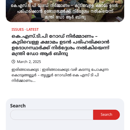
ISSUES
LATEST
കെ.എസ്.ടി.പി റോഡ് നിർമ്മാണം –
കുടിവെള്ള ക്ഷാമം ഉടൻ പരിഹരിക്കാൻ
ഉദോഗസ്ഥർക്ക് നിർദ്ദേശം നൽകിയെന്ന്
മന്ത്രി ഡോ ആർ ബിന്ദു
March 2, 2025
ഇരിങ്ങാലക്കുട : ഇരിങ്ങാലക്കുട വഴി കടന്നു പോകുന്ന
കൊടുങ്ങല്ലൂർ – തൃശ്ശൂർ റോഡിൽ കെ എസ് ടി പി
നിർമ്മാണം…
Search
Search