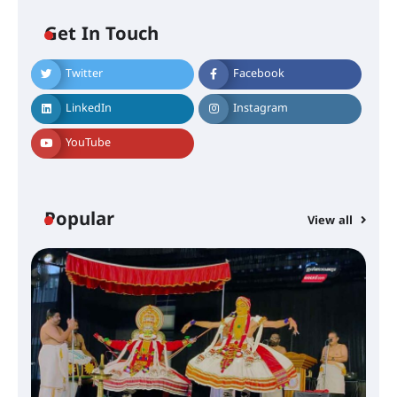
ഐ.ടി.യു. ബാങ്കിലെ
Get In Touch
നിക്ഷേപകർക്ക് പണം തിരികെ
ലഭ്യമാക്കാൻ കേന്ദ്ര-കേരള
സർക്കാരുകൾ അടിയന്തരമായി
Twitter
Facebook
ഇടപെടണമെന്ന് ഐ.ടി.യു. ബാങ്ക്
നിക്ഷേപക സംരക്ഷണ സമിതി
LinkedIn
Instagram
YouTube
ശക്തമായ കാറ്റിന് സാധ്യത –
ആഗസ്റ്റ് 12 വരെ മഴ തുടരും,
തൃശൂർ ജില്ലയിൽ മഞ്ഞ അലർട്ട്
Popular
View all
ശക്തമായ മഴ തുടരുന്നു – തൃശൂർ
ജില്ലയിൽ എല്ലാ വിദ്യാഭ്യാസ
സ്ഥാപനങ്ങൾക്കും ശനിയാഴ്ച
അവധി
എം.ജി. യൂണിവേഴ്‌സിറ്റിയിൽ നിന്ന്
ഇംഗ്ളീഷ് സാഹിത്യത്തിൽ
ഡോക്ടറേറ്റ് നേടിയ എൻ. ആര്യ