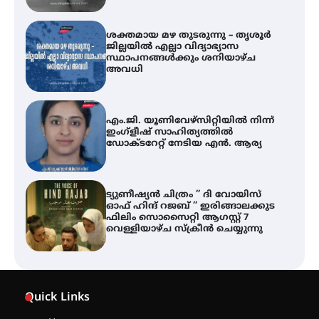
ശക്തമായ മഴ തുടരുന്നു – തൃശൂർ
ജില്ലയിൽ എല്ലാ വിദ്യാഭ്യാസ
സ്ഥാപനങ്ങൾക്കും ശനിയാഴ്ച
അവധി
എം.ജി. യൂണിവേഴ്‌സിറ്റിയിൽ നിന്ന്
ഇംഗ്ളീഷ് സാഹിത്യത്തിൽ
ഡോക്ടറേറ്റ് നേടിയ എൻ. ആര്യ
ട്യുണീഷ്യൻ ചിത്രം ” ദി വോയിസ്
ഓഫ് ഹിന്ദ് റജബ് ” ഇരിങ്ങാലക്കുട
ഫിലിം സൊസൈറ്റി ആഗസ്റ്റ് 7
വെള്ളിയാഴ്ച സ്‌ക്രീൻ ചെയ്യുന്നു
തിരനോട്ടം ‘അരങ്ങ് 2026’ ഉണർന്നു
Quick Links