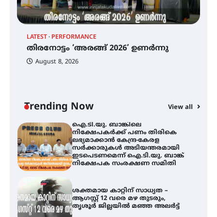
ട്യുണീഷ്യൻ ചിത്രം ” ദി വോയിസ്
ഓഫ് ഹിന്ദ് റജബ് ” ഇരിങ്ങാലക്കുട
LATEST
PERFORMANCE
EX
ഫിലിം സൊസൈറ്റി ആഗസ്റ്റ് 7
തിരനോട്ടം ‘അരങ്ങ് 2026’ ഉണർന്നു
വെള്ളിയാഴ്ച സ്‌ക്രീൻ ചെയ്യുന്നു
ഐ
പ
August 8, 2026
ി
ക
ഇ
ന
തിരനോട്ടം ‘അരങ്ങ് 2026’ ഉണർന്നു
Trending Now
View all
ഐ.ടി.യു. ബാങ്കിലെ
നിക്ഷേപകർക്ക് പണം തിരികെ
ലഭ്യമാക്കാൻ കേന്ദ്ര-കേരള
സർക്കാരുകൾ അടിയന്തരമായി
ഇടപെടണമെന്ന് ഐ.ടി.യു. ബാങ്ക്
നിക്ഷേപക സംരക്ഷണ സമിതി
ശക്തമായ കാറ്റിന് സാധ്യത –
ആഗസ്റ്റ് 12 വരെ മഴ തുടരും,
തൃശൂർ ജില്ലയിൽ മഞ്ഞ അലർട്ട്