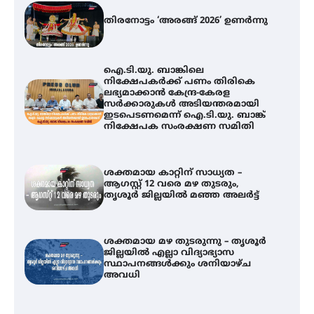
തിരനോട്ടം ‘അരങ്ങ് 2026’ ഉണർന്നു
ഐ.ടി.യു. ബാങ്കിലെ
നിക്ഷേപകർക്ക് പണം തിരികെ
ലഭ്യമാക്കാൻ കേന്ദ്ര-കേരള
സർക്കാരുകൾ അടിയന്തരമായി
ഇടപെടണമെന്ന് ഐ.ടി.യു. ബാങ്ക്
നിക്ഷേപക സംരക്ഷണ സമിതി
ശക്തമായ കാറ്റിന് സാധ്യത –
ആഗസ്റ്റ് 12 വരെ മഴ തുടരും,
തൃശൂർ ജില്ലയിൽ മഞ്ഞ അലർട്ട്
ശക്തമായ മഴ തുടരുന്നു – തൃശൂർ
ജില്ലയിൽ എല്ലാ വിദ്യാഭ്യാസ
സ്ഥാപനങ്ങൾക്കും ശനിയാഴ്ച
അവധി