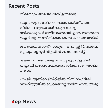
Recent Posts
തിരനോട്ടം ‘അരങ്ങ് 2026’ ഉണർന്നു
ഐ.ടി.യു. ബാങ്കിലെ നിക്ഷേപകർക്ക് പണം
തിരികെ ലഭ്യമാക്കാൻ കേന്ദ്ര-കേരള
സർക്കാരുകൾ അടിയന്തരമായി ഇടപെടണമെന്ന്
ഐ.ടി.യു. ബാങ്ക് നിക്ഷേപക സംരക്ഷണ സമിതി
ശക്തമായ കാറ്റിന് സാധ്യത – ആഗസ്റ്റ് 12 വരെ മഴ
തുടരും, തൃശൂർ ജില്ലയിൽ മഞ്ഞ അലർട്ട്
ശക്തമായ മഴ തുടരുന്നു – തൃശൂർ ജില്ലയിൽ
എല്ലാ വിദ്യാഭ്യാസ സ്ഥാപനങ്ങൾക്കും ശനിയാഴ്ച
അവധി
എം.ജി. യൂണിവേഴ്‌സിറ്റിയിൽ നിന്ന് ഇംഗ്ളീഷ്
സാഹിത്യത്തിൽ ഡോക്ടറേറ്റ് നേടിയ എൻ. ആര്യ
Top News