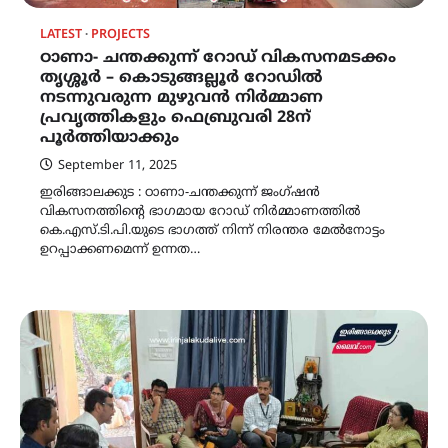
LATEST
PROJECTS
ഠാണാ- ചന്തക്കുന്ന് റോഡ് വികസനമടക്കം
തൃശ്ശൂർ – കൊടുങ്ങല്ലൂർ റോഡിൽ
നടന്നുവരുന്ന മുഴുവൻ നിർമ്മാണ
പ്രവൃത്തികളും ഫെബ്രുവരി 28ന്
പൂർത്തിയാക്കും
September 11, 2025
ഇരിങ്ങാലക്കുട : ഠാണാ-ചന്തക്കുന്ന് ജംഗ്ഷൻ
വികസനത്തിന്റെ ഭാഗമായ റോഡ് നിർമ്മാണത്തിൽ
കെ.എസ്.ടി.പി.യുടെ ഭാഗത്ത് നിന്ന് നിരന്തര മേൽനോട്ടം
ഉറപ്പാക്കണമെന്ന് ഉന്നത…