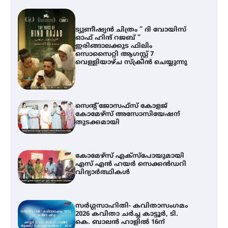
ട്യുണീഷ്യൻ ചിത്രം ” ദി വോയിസ്
ഓഫ് ഹിന്ദ് റജബ് ”
ഇരിങ്ങാലക്കുട ഫിലിം
സൊസൈറ്റി ആഗസ്റ്റ് 7
വെള്ളിയാഴ്ച സ്‌ക്രീൻ ചെയ്യുന്നു
സെന്റ് ജോസഫ്സ് കോളജ്
കോമേഴ്‌സ് അസോസിയേഷന്
തുടക്കമായി
കോമേഴ്സ് എക്സ്പോയുമായി
എസ് എൻ ഹയർ സെക്കൻഡറി
വിദ്യാർത്ഥികൾ
സർഗ്ഗസാഹിതി- കവിതാസംഗമം
2026 കവിതാ ചർച്ച കാട്ടൂർ, ടി.
കെ. ബാലൻ ഹാളിൽ 16ന്