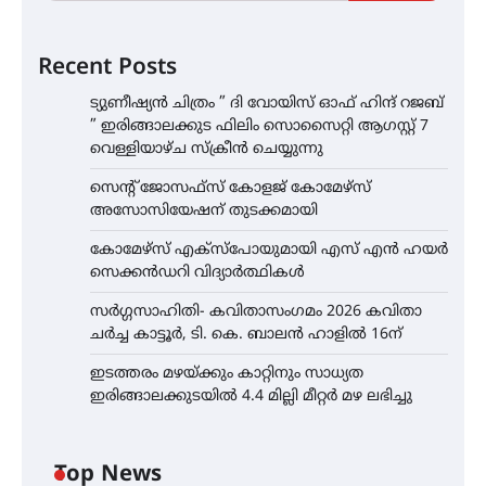
Recent Posts
ട്യുണീഷ്യൻ ചിത്രം ” ദി വോയിസ് ഓഫ് ഹിന്ദ് റജബ്
” ഇരിങ്ങാലക്കുട ഫിലിം സൊസൈറ്റി ആഗസ്റ്റ് 7
വെള്ളിയാഴ്ച സ്‌ക്രീൻ ചെയ്യുന്നു
സെന്റ് ജോസഫ്സ് കോളജ് കോമേഴ്‌സ്
അസോസിയേഷന് തുടക്കമായി
കോമേഴ്സ് എക്സ്പോയുമായി എസ് എൻ ഹയർ
സെക്കൻഡറി വിദ്യാർത്ഥികൾ
സർഗ്ഗസാഹിതി- കവിതാസംഗമം 2026 കവിതാ
ചർച്ച കാട്ടൂർ, ടി. കെ. ബാലൻ ഹാളിൽ 16ന്
ഇടത്തരം മഴയ്ക്കും കാറ്റിനും സാധ്യത
ഇരിങ്ങാലക്കുടയിൽ 4.4 മില്ലി മീറ്റർ മഴ ലഭിച്ചു
Top News