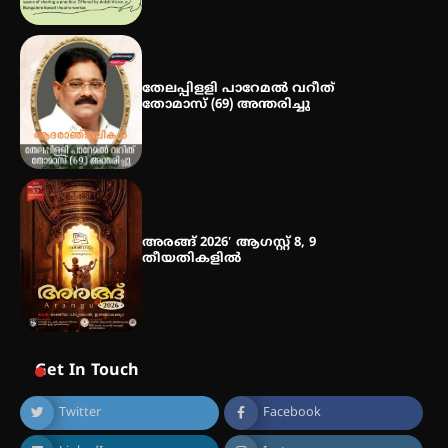
ഐ.ഐ.ടി മദ്രാസ്സിൽ നിന്നും
ഡോക്ടറേറ്റ് – ഇരിങ്ങാലക്കുട
സ്വദേശി ആതിര എം കെ യുടെ
നേട്ടം പ്രതിസന്ധികളോട് പൊരുതി
തേലപ്പിളളി പാറേമൽ വറീത്
തോമാസ് (69) അന്തരിച്ചു
അരങ്ങ് 2026′ ആഗസ്റ്റ് 8, 9
തീയതികളിൽ
Get In Touch
Twitter
Facebook