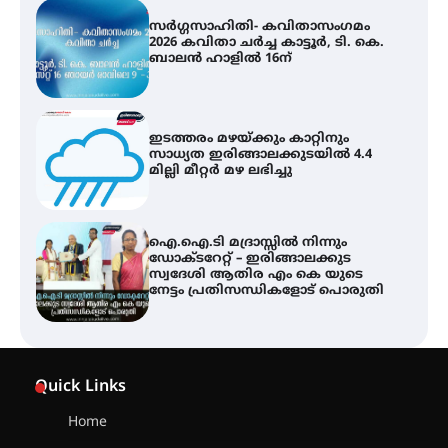
സർഗ്ഗസാഹിതി- കവിതാസംഗമം
2026 കവിതാ ചർച്ച കാട്ടൂർ, ടി. കെ.
ബാലൻ ഹാളിൽ 16ന്
ഇടത്തരം മഴയ്ക്കും കാറ്റിനും
സാധ്യത ഇരിങ്ങാലക്കുടയിൽ 4.4
മില്ലി മീറ്റർ മഴ ലഭിച്ചു
ഐ.ഐ.ടി മദ്രാസ്സിൽ നിന്നും
ഡോക്ടറേറ്റ് – ഇരിങ്ങാലക്കുട
സ്വദേശി ആതിര എം കെ യുടെ
നേട്ടം പ്രതിസന്ധികളോട് പൊരുതി
ട്യുണീഷ്യൻ ചിത്രം ” ദി വോയിസ്
ഓഫ് ഹിന്ദ് റജബ് ” ഇരിങ്ങാലക്കുട
Quick Links
ഫിലിം സൊസൈറ്റി ആഗസ്റ്റ് 7
വെള്ളിയാഴ്ച സ്‌ക്രീൻ ചെയ്യുന്നു
Home