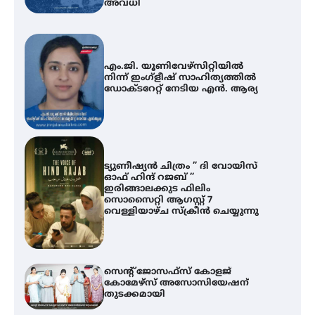
അവധി
എം.ജി. യൂണിവേഴ്‌സിറ്റിയിൽ
നിന്ന് ഇംഗ്ളീഷ് സാഹിത്യത്തിൽ
ഡോക്ടറേറ്റ് നേടിയ എൻ. ആര്യ
ട്യുണീഷ്യൻ ചിത്രം ” ദി വോയിസ്
ഓഫ് ഹിന്ദ് റജബ് ”
ഇരിങ്ങാലക്കുട ഫിലിം
സൊസൈറ്റി ആഗസ്റ്റ് 7
വെള്ളിയാഴ്ച സ്‌ക്രീൻ ചെയ്യുന്നു
സെന്റ് ജോസഫ്സ് കോളജ്
കോമേഴ്‌സ് അസോസിയേഷന്
തുടക്കമായി