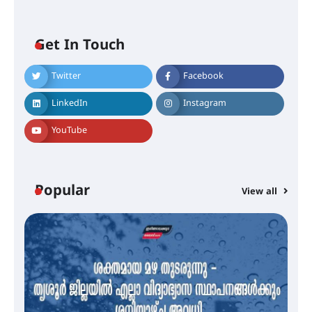
Get In Touch
Twitter
Facebook
എം.ജി. യൂണിവേഴ്‌സിറ്റിയിൽ നിന്ന്
ഇംഗ്ളീഷ് സാഹിത്യത്തിൽ
LinkedIn
Instagram
ഡോക്ടറേറ്റ് നേടിയ എൻ. ആര്യ
YouTube
ട്യുണീഷ്യൻ ചിത്രം ” ദി വോയിസ്
ഓഫ് ഹിന്ദ് റജബ് ” ഇരിങ്ങാലക്കുട
ഫിലിം സൊസൈറ്റി ആഗസ്റ്റ് 7
Popular
View all
വെള്ളിയാഴ്ച സ്‌ക്രീൻ ചെയ്യുന്നു
സെന്റ് ജോസഫ്സ് കോളജ്
കോമേഴ്‌സ് അസോസിയേഷന്
തുടക്കമായി