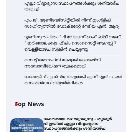
എല്ലാ വിദ്യാഭ്യാസ സ്ഥാപനങ്ങൾക്കും ശനിയാഴ്ച
അവധി
എം.ജി. യൂണിവേഴ്‌സിറ്റിയിൽ നിന്ന് ഇംഗ്ളീഷ്
സാഹിത്യത്തിൽ ഡോക്ടറേറ്റ് നേടിയ എൻ. ആര്യ
ട്യുണീഷ്യൻ ചിത്രം ” ദി വോയിസ് ഓഫ് ഹിന്ദ് റജബ്
” ഇരിങ്ങാലക്കുട ഫിലിം സൊസൈറ്റി ആഗസ്റ്റ് 7
വെള്ളിയാഴ്ച സ്‌ക്രീൻ ചെയ്യുന്നു
സെന്റ് ജോസഫ്സ് കോളജ് കോമേഴ്‌സ്
അസോസിയേഷന് തുടക്കമായി
കോമേഴ്സ് എക്സ്പോയുമായി എസ് എൻ ഹയർ
സെക്കൻഡറി വിദ്യാർത്ഥികൾ
Top News
ശക്തമായ മഴ തുടരുന്നു – തൃശൂർ
ജില്ലയിൽ എല്ലാ വിദ്യാഭ്യാസ
സ്ഥാപനങ്ങൾക്കും ശനിയാഴ്ച