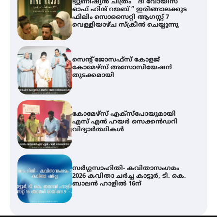
ട്യുണീഷ്യൻ ചിത്രം ” ദി വോയിസ്
ഓഫ് ഹിന്ദ് റജബ് ” ഇരിങ്ങാലക്കുട
ഫിലിം സൊസൈറ്റി ആഗസ്റ്റ് 7
വെള്ളിയാഴ്ച സ്‌ക്രീൻ ചെയ്യുന്നു
സെന്റ് ജോസഫ്സ് കോളജ്
കോമേഴ്‌സ് അസോസിയേഷന്
തുടക്കമായി
കോമേഴ്സ് എക്സ്പോയുമായി
എസ് എൻ ഹയർ സെക്കൻഡറി
വിദ്യാർത്ഥികൾ
സർഗ്ഗസാഹിതി- കവിതാസംഗമം
2026 കവിതാ ചർച്ച കാട്ടൂർ, ടി. കെ.
ബാലൻ ഹാളിൽ 16ന്