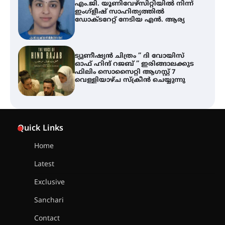
എം.ജി. യൂണിവേഴ്‌സിറ്റിയിൽ നിന്ന്
ഇംഗ്ളീഷ് സാഹിത്യത്തിൽ
ഡോക്ടറേറ്റ് നേടിയ എൻ. ആര്യ
ട്യുണീഷ്യൻ ചിത്രം ” ദി വോയിസ്
ഓഫ് ഹിന്ദ് റജബ് ” ഇരിങ്ങാലക്കുട
ഫിലിം സൊസൈറ്റി ആഗസ്റ്റ് 7
വെള്ളിയാഴ്ച സ്‌ക്രീൻ ചെയ്യുന്നു
തിരനോട്ടം ‘അരങ്ങ് 2026’ ഉണർന്നു
Quick Links
Home
ഐ.ടി.യു. ബാങ്കിലെ
Latest
നിക്ഷേപകർക്ക് പണം തിരികെ
ലഭ്യമാക്കാൻ കേന്ദ്ര-കേരള
Exclusive
സർക്കാരുകൾ അടിയന്തരമായി
ഇടപെടണമെന്ന് ഐ.ടി.യു. ബാങ്ക്
Sanchari
നിക്ഷേപക സംരക്ഷണ സമിതി
Contact