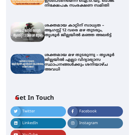
ഇടപെടണമെന്ന് ഐ.ടി.യു. ബാങ്ക്
നിക്ഷേപക സംരക്ഷണ സമിതി
ശക്തമായ കാറ്റിന് സാധ്യത –
ആഗസ്റ്റ് 12 വരെ മഴ തുടരും,
തൃശൂർ ജില്ലയിൽ മഞ്ഞ അലർട്ട്
ശക്തമായ മഴ തുടരുന്നു – തൃശൂർ
ജില്ലയിൽ എല്ലാ വിദ്യാഭ്യാസ
സ്ഥാപനങ്ങൾക്കും ശനിയാഴ്ച
അവധി
ഐ.ടി.യു. ബാങ്കിലെ
Get In Touch
നിക്ഷേപകർക്ക് പണം തിരികെ
ലഭ്യമാക്കാൻ കേന്ദ്ര-കേരള
സർക്കാരുകൾ അടിയന്തരമായി
Twitter
Facebook
ഇടപെടണമെന്ന് ഐ.ടി.യു. ബാങ്ക്
നിക്ഷേപക സംരക്ഷണ സമിതി
LinkedIn
Instagram
YouTube