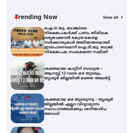
ന
തിരനോട്ടം ‘അരങ്ങ് 2026’ ഉണർന്നു
Trending Now
View all
ഐ.ടി.യു. ബാങ്കിലെ
നിക്ഷേപകർക്ക് പണം തിരികെ
ലഭ്യമാക്കാൻ കേന്ദ്ര-കേരള
സർക്കാരുകൾ അടിയന്തരമായി
ഇടപെടണമെന്ന് ഐ.ടി.യു. ബാങ്ക്
നിക്ഷേപക സംരക്ഷണ സമിതി
ശക്തമായ കാറ്റിന് സാധ്യത –
ആഗസ്റ്റ് 12 വരെ മഴ തുടരും,
തൃശൂർ ജില്ലയിൽ മഞ്ഞ അലർട്ട്
ശക്തമായ മഴ തുടരുന്നു – തൃശൂർ
ജില്ലയിൽ എല്ലാ വിദ്യാഭ്യാസ
സ്ഥാപനങ്ങൾക്കും ശനിയാഴ്ച
അവധി