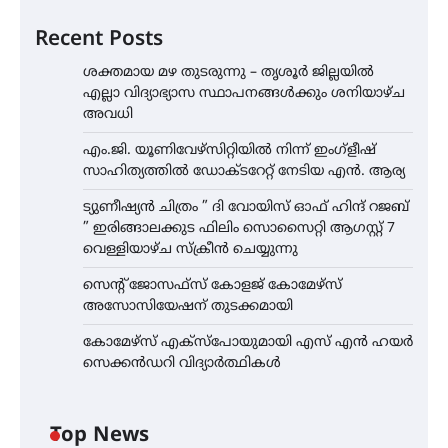
Recent Posts
ശക്തമായ മഴ തുടരുന്നു – തൃശൂർ ജില്ലയിൽ
എല്ലാ വിദ്യാഭ്യാസ സ്ഥാപനങ്ങൾക്കും ശനിയാഴ്ച
അവധി
എം.ജി. യൂണിവേഴ്‌സിറ്റിയിൽ നിന്ന് ഇംഗ്ളീഷ്
സാഹിത്യത്തിൽ ഡോക്ടറേറ്റ് നേടിയ എൻ. ആര്യ
ട്യുണീഷ്യൻ ചിത്രം ” ദി വോയിസ് ഓഫ് ഹിന്ദ് റജബ്
” ഇരിങ്ങാലക്കുട ഫിലിം സൊസൈറ്റി ആഗസ്റ്റ് 7
വെള്ളിയാഴ്ച സ്‌ക്രീൻ ചെയ്യുന്നു
സെന്റ് ജോസഫ്സ് കോളജ് കോമേഴ്‌സ്
അസോസിയേഷന് തുടക്കമായി
കോമേഴ്സ് എക്സ്പോയുമായി എസ് എൻ ഹയർ
സെക്കൻഡറി വിദ്യാർത്ഥികൾ
Top News