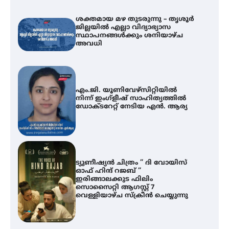
ശക്തമായ മഴ തുടരുന്നു – തൃശൂർ
ജില്ലയിൽ എല്ലാ വിദ്യാഭ്യാസ
സ്ഥാപനങ്ങൾക്കും ശനിയാഴ്ച
അവധി
എം.ജി. യൂണിവേഴ്‌സിറ്റിയിൽ
നിന്ന് ഇംഗ്ളീഷ് സാഹിത്യത്തിൽ
ഡോക്ടറേറ്റ് നേടിയ എൻ. ആര്യ
ട്യുണീഷ്യൻ ചിത്രം ” ദി വോയിസ്
ഓഫ് ഹിന്ദ് റജബ് ”
ഇരിങ്ങാലക്കുട ഫിലിം
സൊസൈറ്റി ആഗസ്റ്റ് 7
വെള്ളിയാഴ്ച സ്‌ക്രീൻ ചെയ്യുന്നു