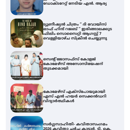
ഡോക്ടറേറ്റ് നേടിയ എൻ. ആര്യ
ഇ
ന
ട്യുണീഷ്യൻ ചിത്രം ” ദി വോയിസ്
ഓഫ് ഹിന്ദ് റജബ് ” ഇരിങ്ങാലക്കുട
ഫിലിം സൊസൈറ്റി ആഗസ്റ്റ് 7
വെള്ളിയാഴ്ച സ്‌ക്രീൻ ചെയ്യുന്നു
സെന്റ് ജോസഫ്സ് കോളജ്
കോമേഴ്‌സ് അസോസിയേഷന്
തുടക്കമായി
കോമേഴ്സ് എക്സ്പോയുമായി
എസ് എൻ ഹയർ സെക്കൻഡറി
വിദ്യാർത്ഥികൾ
സർഗ്ഗസാഹിതി- കവിതാസംഗമം
2026 കവിതാ ചർച്ച കാട്ടൂർ, ടി. കെ.