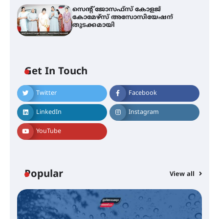
സെന്റ് ജോസഫ്സ് കോളജ്
കോമേഴ്‌സ് അസോസിയേഷന്
തുടക്കമായി
Get In Touch
Twitter
Facebook
എം.ജി. യൂണിവേഴ്‌സിറ്റിയിൽ നിന്ന്
ഇംഗ്ളീഷ് സാഹിത്യത്തിൽ
LinkedIn
Instagram
ഡോക്ടറേറ്റ് നേടിയ എൻ. ആര്യ
YouTube
ട്യുണീഷ്യൻ ചിത്രം ” ദി വോയിസ്
ഓഫ് ഹിന്ദ് റജബ് ” ഇരിങ്ങാലക്കുട
ഫിലിം സൊസൈറ്റി ആഗസ്റ്റ് 7
Popular
View all
വെള്ളിയാഴ്ച സ്‌ക്രീൻ ചെയ്യുന്നു
സെന്റ് ജോസഫ്സ് കോളജ്
കോമേഴ്‌സ് അസോസിയേഷന്