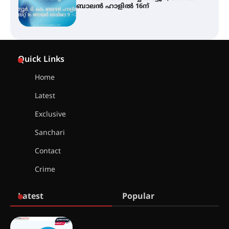
ബാലൻ ഹാളിൽ 16ന്
ശക്തമായ മഴ തുടരുന്നു – തൃശൂർ
ജില്ലയിൽ എല്ലാ വിദ്യാഭ്യാസ
Quick Links
സ്ഥാപനങ്ങൾക്കും ശനിയാഴ്ച
അവധി
Home
Latest
എം.ജി. യൂണിവേഴ്‌സിറ്റിയിൽ നിന്ന്
ഇംഗ്ളീഷ് സാഹിത്യത്തിൽ
Exclusive
ഡോക്ടറേറ്റ് നേടിയ എൻ. ആര്യ
Sanchari
Contact
ട്യുണീഷ്യൻ ചിത്രം ” ദി വോയിസ്
ഓഫ് ഹിന്ദ് റജബ് ” ഇരിങ്ങാലക്കുട
Crime
ഫിലിം സൊസൈറ്റി ആഗസ്റ്റ് 7
വെള്ളിയാഴ്ച സ്‌ക്രീൻ ചെയ്യുന്നു
Latest
Popular
സെന്റ് ജോസഫ്സ് കോളജ്
കോമേഴ്‌സ് അസോസിയേഷന്