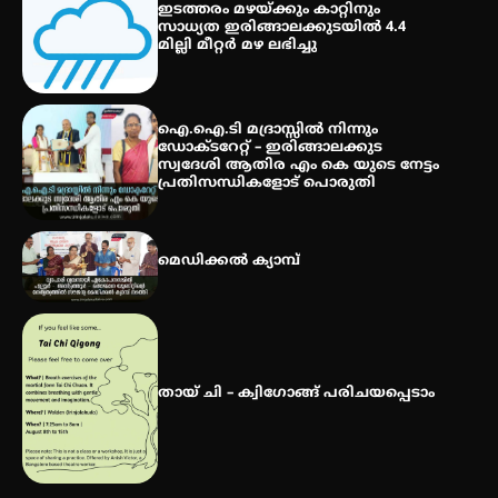
ഇടത്തരം മഴയ്ക്കും കാറ്റിനും
തുടക്കമായി
സാധ്യത ഇരിങ്ങാലക്കുടയിൽ 4.4
മില്ലി മീറ്റർ മഴ ലഭിച്ചു
കോമേഴ്സ് എക്സ്പോയുമായി
എസ് എൻ ഹയർ സെക്കൻഡറി
ഐ.ഐ.ടി മദ്രാസ്സിൽ നിന്നും
വിദ്യാർത്ഥികൾ
ഡോക്ടറേറ്റ് – ഇരിങ്ങാലക്കുട
സ്വദേശി ആതിര എം കെ യുടെ നേട്ടം
പ്രതിസന്ധികളോട് പൊരുതി
സർഗ്ഗസാഹിതി- കവിതാസംഗമം
2026 കവിതാ ചർച്ച കാട്ടൂർ, ടി. കെ.
മെഡിക്കൽ ക്യാമ്പ്
ബാലൻ ഹാളിൽ 16ന്
തായ് ചി – ക്വിഗോങ്ങ് പരിചയപ്പെടാം