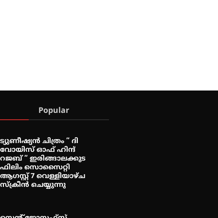
Popular
ട്യുണീഷ്യൻ ചിത്രം ” ദി
വോയിസ് ഓഫ് ഹിന്ദ്
റജബ് ” ഇരിങ്ങാലക്കുട
ഫിലിം സൊസൈറ്റി
ആഗസ്റ്റ് 7 വെള്ളിയാഴ്ച
സ്‌ക്രീൻ ചെയ്യുന്നു