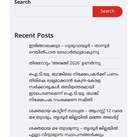
Search
Search
Recent Posts
ഇരിങ്ങാലക്കുട – ഗുരുവായൂർ – താനൂർ
റെയിൽപാത യാഥാർത്ഥ്യമാകുന്നു
തിരനോട്ടം ‘അരങ്ങ് 2026’ ഉണർന്നു
ഐ.ടി.യു. ബാങ്കിലെ നിക്ഷേപകർക്ക് പണം
തിരികെ ലഭ്യമാക്കാൻ കേന്ദ്ര-കേരള
സർക്കാരുകൾ അടിയന്തരമായി
ഇടപെടണമെന്ന് ഐ.ടി.യു. ബാങ്ക്
നിക്ഷേപക സംരക്ഷണ സമിതി
ശക്തമായ കാറ്റിന് സാധ്യത – ആഗസ്റ്റ് 12 വരെ
മഴ തുടരും, തൃശൂർ ജില്ലയിൽ മഞ്ഞ അലർട്ട്
ശക്തമായ മഴ തുടരുന്നു – തൃശൂർ ജില്ലയിൽ
എല്ലാ വിദ്യാഭ്യാസ സ്ഥാപനങ്ങൾക്കും