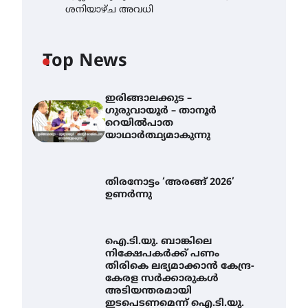
ശനിയാഴ്ച അവധി
Top News
ഇരിങ്ങാലക്കുട –
ഗുരുവായൂർ – താനൂർ
റെയിൽപാത
യാഥാർത്ഥ്യമാകുന്നു
തിരനോട്ടം ‘അരങ്ങ് 2026’
ഉണർന്നു
ഐ.ടി.യു. ബാങ്കിലെ
നിക്ഷേപകർക്ക് പണം
തിരികെ ലഭ്യമാക്കാൻ കേന്ദ്ര-
കേരള സർക്കാരുകൾ
അടിയന്തരമായി
ഇടപെടണമെന്ന് ഐ.ടി.യു.