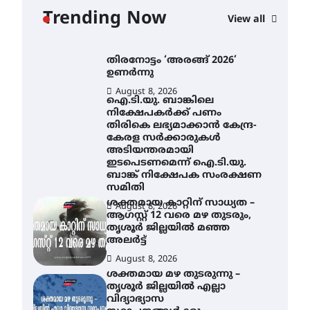
യാഥാർത്ഥ്യമാകുന്നു
Trending Now
View all
August 9, 2026
തിരനോട്ടം ‘അരങ്ങ് 2026’
ഉണർന്നു
August 8, 2026
ഐ.ടി.യു. ബാങ്കിലെ
നിക്ഷേപകർക്ക് പണം
തിരികെ ലഭ്യമാക്കാൻ കേന്ദ്ര-
കേരള സർക്കാരുകൾ
അടിയന്തരമായി
ഇടപെടണമെന്ന് ഐ.ടി.യു.
ബാങ്ക് നിക്ഷേപക സംരക്ഷണ
സമിതി
ശക്തമായ കാറ്റിന് സാധ്യത –
August 8, 2026
ആഗസ്റ്റ് 12 വരെ മഴ തുടരും,
തൃശൂർ ജില്ലയിൽ മഞ്ഞ
അലർട്ട്
August 8, 2026
ശക്തമായ മഴ തുടരുന്നു –
തൃശൂർ ജില്ലയിൽ എല്ലാ
വിദ്യാഭ്യാസ