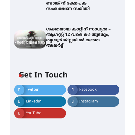
ബാങ്ക് നിക്ഷേപക
സംരക്ഷണ സമിതി
ശക്തമായ കാറ്റിന് സാധ്യത –
ആഗസ്റ്റ് 12 വരെ മഴ തുടരും,
തൃശൂർ ജില്ലയിൽ മഞ്ഞ
അലർട്ട്
Get In Touch
Twitter
Facebook
തിരനോട്ടം ‘അരങ്ങ് 2026’
ഉണർന്നു
LinkedIn
Instagram
August 8, 2026
ഐ.ടി.യു. ബാങ്കിലെ
YouTube
നിക്ഷേപകർക്ക് പണം
തിരികെ ലഭ്യമാക്കാൻ കേന്ദ്ര-
കേരള സർക്കാരുകൾ
അടിയന്തരമായി