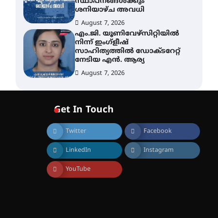
സ്ഥാപനങ്ങൾക്കും
ശനിയാഴ്ച അവധി
August 7, 2026
എം.ജി. യൂണിവേഴ്‌സിറ്റിയിൽ
നിന്ന് ഇംഗ്ളീഷ്
സാഹിത്യത്തിൽ ഡോക്ടറേറ്റ്
നേടിയ എൻ. ആര്യ
August 7, 2026
ഇരിങ്ങാലക്കുട – ഗുരുവായൂർ
– താനൂർ റെയിൽപാത
Get In Touch
യാഥാർത്ഥ്യമാകുന്നു
August 9, 2026
Twitter
Facebook
LinkedIn
Instagram
തിരനോട്ടം ‘അരങ്ങ് 2026’
ഉണർന്നു
YouTube
August 8, 2026
ഐ.ടി.യു. ബാങ്കിലെ
നിക്ഷേപകർക്ക് പണം
തിരികെ ലഭ്യമാക്കാൻ കേന്ദ്ര-
കേരള സർക്കാരുകൾ
അടിയന്തരമായി