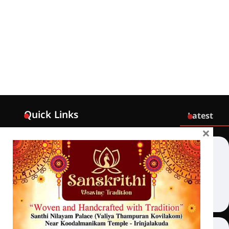
Quick Links
Latest
×
Home
Latest
Exclusive
Sanchari
Contact
Crime