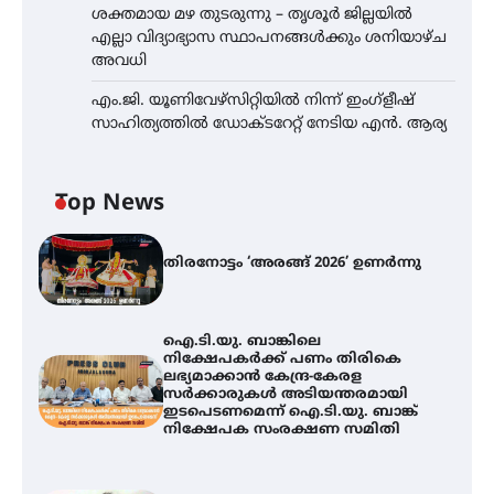
ശക്തമായ മഴ തുടരുന്നു – തൃശൂർ ജില്ലയിൽ
എല്ലാ വിദ്യാഭ്യാസ സ്ഥാപനങ്ങൾക്കും ശനിയാഴ്ച
അവധി
എം.ജി. യൂണിവേഴ്‌സിറ്റിയിൽ നിന്ന് ഇംഗ്ളീഷ്
സാഹിത്യത്തിൽ ഡോക്ടറേറ്റ് നേടിയ എൻ. ആര്യ
Top News
തിരനോട്ടം ‘അരങ്ങ് 2026’ ഉണർന്നു
ഐ.ടി.യു. ബാങ്കിലെ
നിക്ഷേപകർക്ക് പണം തിരികെ
ലഭ്യമാക്കാൻ കേന്ദ്ര-കേരള
സർക്കാരുകൾ അടിയന്തരമായി
ഇടപെടണമെന്ന് ഐ.ടി.യു. ബാങ്ക്
നിക്ഷേപക സംരക്ഷണ സമിതി