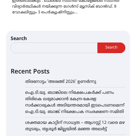
ഇരിങ്ങാലക്കുട : ചെബൈ സംഗീത കോളേജിലെ സംഗീത
വിദ്യാർത്ഥികൾ നയിക്കുന്ന ഗേൾസ്‌ മ്യൂസിക് ബാൻഡ്. 8
വോകലിസ്റ്റും 3 പെർക്യുഷ്നിസ്റ്റും…
Search
Search
Recent Posts
തിരനോട്ടം ‘അരങ്ങ് 2026’ ഉണർന്നു
ഐ.ടി.യു. ബാങ്കിലെ നിക്ഷേപകർക്ക് പണം
തിരികെ ലഭ്യമാക്കാൻ കേന്ദ്ര-കേരള
സർക്കാരുകൾ അടിയന്തരമായി ഇടപെടണമെന്ന്
ഐ.ടി.യു. ബാങ്ക് നിക്ഷേപക സംരക്ഷണ സമിതി
ശക്തമായ കാറ്റിന് സാധ്യത – ആഗസ്റ്റ് 12 വരെ മഴ
തുടരും, തൃശൂർ ജില്ലയിൽ മഞ്ഞ അലർട്ട്