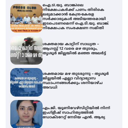
ഐ.ടി.യു. ബാങ്കിലെ
നിക്ഷേപകർക്ക് പണം തിരികെ
ലഭ്യമാക്കാൻ കേന്ദ്ര-കേരള
സർക്കാരുകൾ അടിയന്തരമായി
ഇടപെടണമെന്ന് ഐ.ടി.യു. ബാങ്ക്
നിക്ഷേപക സംരക്ഷണ സമിതി
ശക്തമായ കാറ്റിന് സാധ്യത –
ആഗസ്റ്റ് 12 വരെ മഴ തുടരും,
തൃശൂർ ജില്ലയിൽ മഞ്ഞ അലർട്ട്
ശക്തമായ മഴ തുടരുന്നു – തൃശൂർ
ജില്ലയിൽ എല്ലാ വിദ്യാഭ്യാസ
സ്ഥാപനങ്ങൾക്കും ശനിയാഴ്ച
അവധി
എം.ജി. യൂണിവേഴ്‌സിറ്റിയിൽ നിന്ന്
ഇംഗ്ളീഷ് സാഹിത്യത്തിൽ
ഡോക്ടറേറ്റ് നേടിയ എൻ. ആര്യ