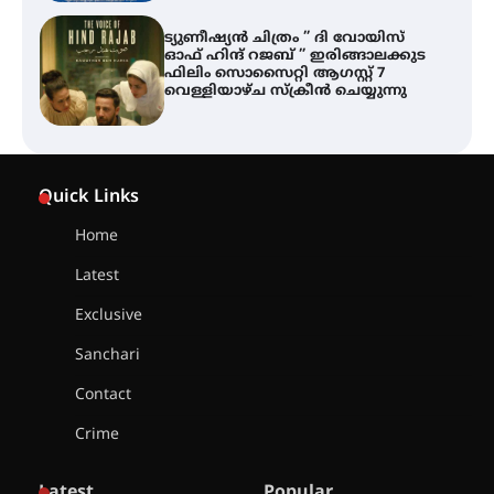
ട്യുണീഷ്യൻ ചിത്രം ” ദി വോയിസ്
ഓഫ് ഹിന്ദ് റജബ് ” ഇരിങ്ങാലക്കുട
ഫിലിം സൊസൈറ്റി ആഗസ്റ്റ് 7
വെള്ളിയാഴ്ച സ്‌ക്രീൻ ചെയ്യുന്നു
തിരനോട്ടം ‘അരങ്ങ് 2026’ ഉണർന്നു
Quick Links
Home
ഐ.ടി.യു. ബാങ്കിലെ
Latest
നിക്ഷേപകർക്ക് പണം തിരികെ
ലഭ്യമാക്കാൻ കേന്ദ്ര-കേരള
Exclusive
സർക്കാരുകൾ അടിയന്തരമായി
ഇടപെടണമെന്ന് ഐ.ടി.യു. ബാങ്ക്
Sanchari
നിക്ഷേപക സംരക്ഷണ സമിതി
Contact
ശക്തമായ കാറ്റിന് സാധ്യത –
Crime
ആഗസ്റ്റ് 12 വരെ മഴ തുടരും,
തൃശൂർ ജില്ലയിൽ മഞ്ഞ അലർട്ട്
Latest
Popular