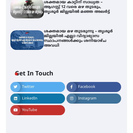
ശക്തമായ കാറ്റിന് സാധ്യത –
ആഗസ്റ്റ് 12 വരെ മഴ തുടരും,
തൃശൂർ ജില്ലയിൽ മഞ്ഞ അലർട്ട്
ശക്തമായ മഴ തുടരുന്നു – തൃശൂർ
ജില്ലയിൽ എല്ലാ വിദ്യാഭ്യാസ
സ്ഥാപനങ്ങൾക്കും ശനിയാഴ്ച
അവധി
ഐ.ടി.യു. ബാങ്കിലെ
Get In Touch
നിക്ഷേപകർക്ക് പണം തിരികെ
ലഭ്യമാക്കാൻ കേന്ദ്ര-കേരള
സർക്കാരുകൾ അടിയന്തരമായി
Twitter
Facebook
ഇടപെടണമെന്ന് ഐ.ടി.യു. ബാങ്ക്
നിക്ഷേപക സംരക്ഷണ സമിതി
LinkedIn
Instagram
YouTube
ശക്തമായ കാറ്റിന് സാധ്യത –
ആഗസ്റ്റ് 12 വരെ മഴ തുടരും,
തൃശൂർ ജില്ലയിൽ മഞ്ഞ അലർട്ട്