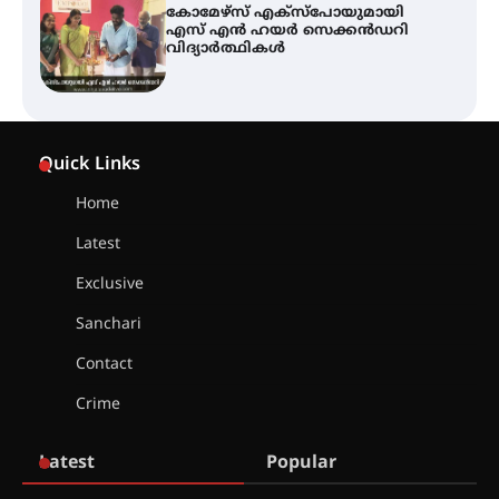
ശക്തമായ കാറ്റിന് സാധ്യത –
ആഗസ്റ്റ് 12 വരെ മഴ തുടരും,
തൃശൂർ ജില്ലയിൽ മഞ്ഞ അലർട്ട്
ശക്തമായ മഴ തുടരുന്നു – തൃശൂർ
ജില്ലയിൽ എല്ലാ വിദ്യാഭ്യാസ
Quick Links
സ്ഥാപനങ്ങൾക്കും ശനിയാഴ്ച
അവധി
Home
Latest
എം.ജി. യൂണിവേഴ്‌സിറ്റിയിൽ നിന്ന്
ഇംഗ്ളീഷ് സാഹിത്യത്തിൽ
Exclusive
ഡോക്ടറേറ്റ് നേടിയ എൻ. ആര്യ
Sanchari
Contact
ട്യുണീഷ്യൻ ചിത്രം ” ദി വോയിസ്
ഓഫ് ഹിന്ദ് റജബ് ” ഇരിങ്ങാലക്കുട
Crime
ഫിലിം സൊസൈറ്റി ആഗസ്റ്റ് 7
വെള്ളിയാഴ്ച സ്‌ക്രീൻ ചെയ്യുന്നു
Latest
Popular