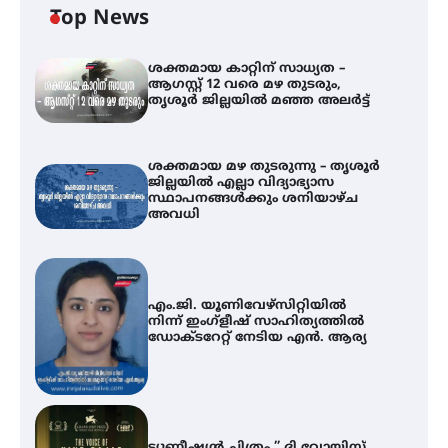
Top News
ശക്തമായ കാറ്റിന് സാധ്യത –
ആഗസ്റ്റ് 12 വരെ മഴ തുടരും,
തൃശൂർ ജില്ലയിൽ മഞ്ഞ അലർട്ട്
ശക്തമായ മഴ തുടരുന്നു – തൃശൂർ
ജില്ലയിൽ എല്ലാ വിദ്യാഭ്യാസ
സ്ഥാപനങ്ങൾക്കും ശനിയാഴ്ച
അവധി
എം.ജി. യൂണിവേഴ്‌സിറ്റിയിൽ
നിന്ന് ഇംഗ്ളീഷ് സാഹിത്യത്തിൽ
ഡോക്ടറേറ്റ് നേടിയ എൻ. ആര്യ
ട്യുണീഷ്യൻ ചിത്രം ” ദി വോയിസ്