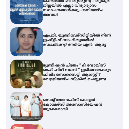
എം.ജി. യൂണിവേഴ്‌സിറ്റിയിൽ നിന്ന്
ഇംഗ്ളീഷ് സാഹിത്യത്തിൽ
ഡോക്ടറേറ്റ് നേടിയ എൻ. ആര്യ
ട്യുണീഷ്യൻ ചിത്രം ” ദി വോയിസ്
ഓഫ് ഹിന്ദ് റജബ് ” ഇരിങ്ങാലക്കുട
ഫിലിം സൊസൈറ്റി ആഗസ്റ്റ് 7
വെള്ളിയാഴ്ച സ്‌ക്രീൻ ചെയ്യുന്നു
സെന്റ് ജോസഫ്സ് കോളജ്
കോമേഴ്‌സ് അസോസിയേഷന്
തുടക്കമായി
കോമേഴ്സ് എക്സ്പോയുമായി
എസ് എൻ ഹയർ സെക്കൻഡറി
വിദ്യാർത്ഥികൾ