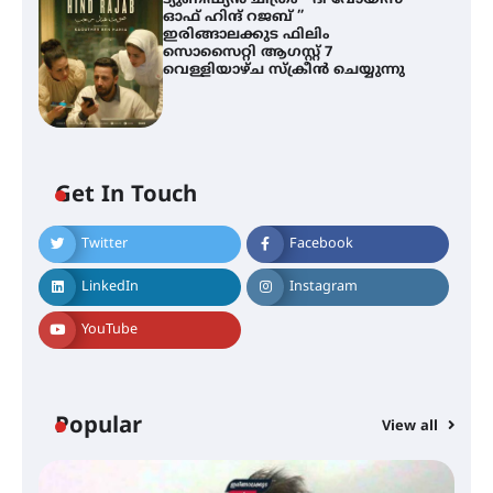
ഓഫ് ഹിന്ദ് റജബ് ”
ഇരിങ്ങാലക്കുട ഫിലിം
സൊസൈറ്റി ആഗസ്റ്റ് 7
വെള്ളിയാഴ്ച സ്‌ക്രീൻ ചെയ്യുന്നു
ശക്തമായ മഴ തുടരുന്നു – തൃശൂർ
ജില്ലയിൽ എല്ലാ വിദ്യാഭ്യാസ
സ്ഥാപനങ്ങൾക്കും ശനിയാഴ്ച
അവധി
Get In Touch
Twitter
Facebook
എം.ജി. യൂണിവേഴ്‌സിറ്റിയിൽ നിന്ന്
ഇംഗ്ളീഷ് സാഹിത്യത്തിൽ
LinkedIn
Instagram
ഡോക്ടറേറ്റ് നേടിയ എൻ. ആര്യ
YouTube
ട്യുണീഷ്യൻ ചിത്രം ” ദി വോയിസ്
ഓഫ് ഹിന്ദ് റജബ് ” ഇരിങ്ങാലക്കുട
ഫിലിം സൊസൈറ്റി ആഗസ്റ്റ് 7
Popular
View all
വെള്ളിയാഴ്ച സ്‌ക്രീൻ ചെയ്യുന്നു