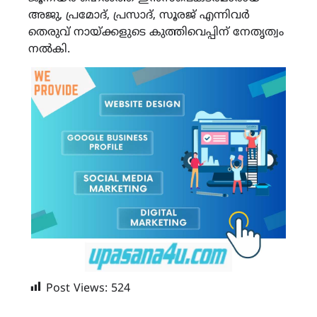
അജു, പ്രമോദ്, പ്രസാദ്, സൂരജ് എന്നിവർ
തെരുവ് നായ്ക്കളുടെ കുത്തിവെപ്പിന് നേതൃത്വം
നൽകി.
Post Views:
524