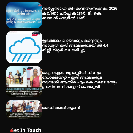
സെന്റ് ജോസഫ്സ് കോളജ്
കോമേഴ്‌സ് അസോസിയേഷന്
സർഗ്ഗസാഹിതി- കവിതാസംഗമം 2026
തുടക്കമായി
കവിതാ ചർച്ച കാട്ടൂർ, ടി. കെ.
ബാലൻ ഹാളിൽ 16ന്
കോമേഴ്സ് എക്സ്പോയുമായി
ഇടത്തരം മഴയ്ക്കും കാറ്റിനും
എസ് എൻ ഹയർ സെക്കൻഡറി
സാധ്യത ഇരിങ്ങാലക്കുടയിൽ 4.4
വിദ്യാർത്ഥികൾ
മില്ലി മീറ്റർ മഴ ലഭിച്ചു
ഐ.ഐ.ടി മദ്രാസ്സിൽ നിന്നും
ഡോക്ടറേറ്റ് – ഇരിങ്ങാലക്കുട
സ്വദേശി ആതിര എം കെ യുടെ നേട്ടം
പ്രതിസന്ധികളോട് പൊരുതി
മെഡിക്കൽ ക്യാമ്പ്
Get In Touch