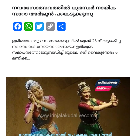
നവരസോത്സവത്തിൽ ധുരന്ധർ നായിക
സാറാ അർജുൻ പങ്കെടുക്കുന്നു
Facebook
WhatsApp
Twitter
Copy
Share
Link
ഇരിങ്ങാലക്കുട : നടനകൈരളിയിൽ ജൂൺ 25-ന് ആരംഭിച്ച
നവരസ സാധനയെന്ന അഭിനയകളരിയുടെ
സമാപനത്തോടനുബന്ധിച്ച് ജൂലൈ 8-ന് വൈകുന്നേരം 6
മണിക്ക്…