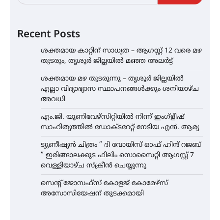
Recent Posts
ശക്തമായ കാറ്റിന് സാധ്യത – ആഗസ്റ്റ് 12 വരെ മഴ
തുടരും, തൃശൂർ ജില്ലയിൽ മഞ്ഞ അലർട്ട്
ശക്തമായ മഴ തുടരുന്നു – തൃശൂർ ജില്ലയിൽ
എല്ലാ വിദ്യാഭ്യാസ സ്ഥാപനങ്ങൾക്കും ശനിയാഴ്ച
അവധി
എം.ജി. യൂണിവേഴ്‌സിറ്റിയിൽ നിന്ന് ഇംഗ്ളീഷ്
സാഹിത്യത്തിൽ ഡോക്ടറേറ്റ് നേടിയ എൻ. ആര്യ
ട്യുണീഷ്യൻ ചിത്രം ” ദി വോയിസ് ഓഫ് ഹിന്ദ് റജബ്
” ഇരിങ്ങാലക്കുട ഫിലിം സൊസൈറ്റി ആഗസ്റ്റ് 7
വെള്ളിയാഴ്ച സ്‌ക്രീൻ ചെയ്യുന്നു
സെന്റ് ജോസഫ്സ് കോളജ് കോമേഴ്‌സ്
അസോസിയേഷന് തുടക്കമായി