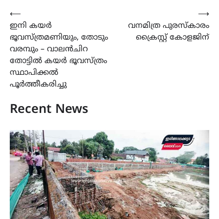
Post
⟵
⟶
ഇനി കയർ
വനമിത്ര പുരസ്കാരം
navigation
ഭൂവസ്ത്രമണിയും, തോടും
ക്രൈസ്റ്റ് കോളജിന്
വരമ്പും – വാലൻചിറ
തോട്ടിൽ കയർ ഭൂവസ്ത്രം
സ്ഥാപിക്കൽ
പൂർത്തീകരിച്ചു
Recent News