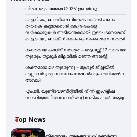
തിരനോട്ടം ‘അരങ്ങ് 2026’ ഉണർന്നു
ഐ.ടി.യു. ബാങ്കിലെ നിക്ഷേപകർക്ക് പണം
തിരികെ ലഭ്യമാക്കാൻ കേന്ദ്ര-കേരള
സർക്കാരുകൾ അടിയന്തരമായി ഇടപെടണമെന്ന്
ഐ.ടി.യു. ബാങ്ക് നിക്ഷേപക സംരക്ഷണ സമിതി
ശക്തമായ കാറ്റിന് സാധ്യത – ആഗസ്റ്റ് 12 വരെ മഴ
തുടരും, തൃശൂർ ജില്ലയിൽ മഞ്ഞ അലർട്ട്
ശക്തമായ മഴ തുടരുന്നു – തൃശൂർ ജില്ലയിൽ
എല്ലാ വിദ്യാഭ്യാസ സ്ഥാപനങ്ങൾക്കും ശനിയാഴ്ച
അവധി
എം.ജി. യൂണിവേഴ്‌സിറ്റിയിൽ നിന്ന് ഇംഗ്ളീഷ്
സാഹിത്യത്തിൽ ഡോക്ടറേറ്റ് നേടിയ എൻ. ആര്യ
Top News
തിരനോട്ടം ‘അരങ്ങ് 2026’ ഉണർന്നു