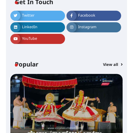
ഐ.ടി.യു. ബാങ്കിലെ
Get In Touch
നിക്ഷേപകർക്ക് പണം തിരികെ
ലഭ്യമാക്കാൻ കേന്ദ്ര-കേരള
സർക്കാരുകൾ അടിയന്തരമായി
Twitter
Facebook
ഇടപെടണമെന്ന് ഐ.ടി.യു. ബാങ്ക്
നിക്ഷേപക സംരക്ഷണ സമിതി
LinkedIn
Instagram
YouTube
ശക്തമായ കാറ്റിന് സാധ്യത –
ആഗസ്റ്റ് 12 വരെ മഴ തുടരും,
തൃശൂർ ജില്ലയിൽ മഞ്ഞ അലർട്ട്
Popular
View all
ശക്തമായ മഴ തുടരുന്നു – തൃശൂർ
ജില്ലയിൽ എല്ലാ വിദ്യാഭ്യാസ
സ്ഥാപനങ്ങൾക്കും ശനിയാഴ്ച
അവധി
എം.ജി. യൂണിവേഴ്‌സിറ്റിയിൽ നിന്ന്
ഇംഗ്ളീഷ് സാഹിത്യത്തിൽ
ഡോക്ടറേറ്റ് നേടിയ എൻ. ആര്യ