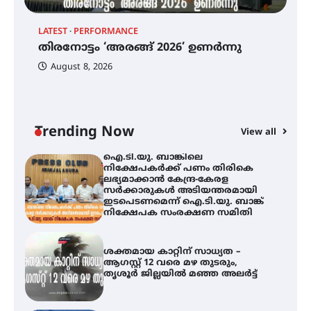
ട്യുണീഷ്യൻ ചിത്രം ” ദി വോയിസ്
ഓഫ് ഹിന്ദ് റജബ് ” ഇരിങ്ങാലക്കുട
LATEST
PERFORMANCE
EX
ഫിലിം സൊസൈറ്റി ആഗസ്റ്റ് 7
തിരനോട്ടം ‘അരങ്ങ് 2026’ ഉണർന്നു
വെള്ളിയാഴ്ച സ്‌ക്രീൻ ചെയ്യുന്നു
ഐ
പ
August 8, 2026
ി
ക
ഇ
ന
തിരനോട്ടം ‘അരങ്ങ് 2026’ ഉണർന്നു
Trending Now
View all
ഐ.ടി.യു. ബാങ്കിലെ
നിക്ഷേപകർക്ക് പണം തിരികെ
ലഭ്യമാക്കാൻ കേന്ദ്ര-കേരള
സർക്കാരുകൾ അടിയന്തരമായി
ഇടപെടണമെന്ന് ഐ.ടി.യു. ബാങ്ക്
നിക്ഷേപക സംരക്ഷണ സമിതി
ശക്തമായ കാറ്റിന് സാധ്യത –
ആഗസ്റ്റ് 12 വരെ മഴ തുടരും,
തൃശൂർ ജില്ലയിൽ മഞ്ഞ അലർട്ട്