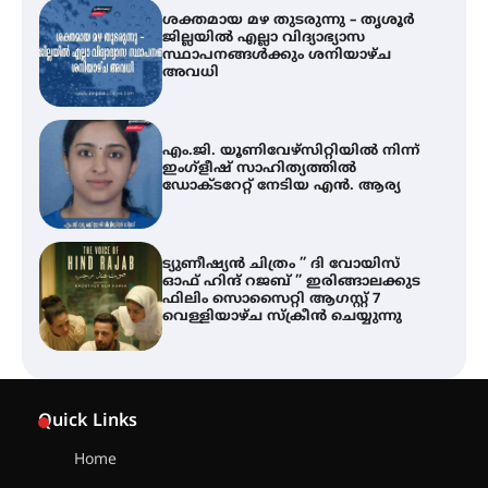
ശക്തമായ മഴ തുടരുന്നു – തൃശൂർ
ജില്ലയിൽ എല്ലാ വിദ്യാഭ്യാസ
സ്ഥാപനങ്ങൾക്കും ശനിയാഴ്ച
അവധി
എം.ജി. യൂണിവേഴ്‌സിറ്റിയിൽ നിന്ന്
ഇംഗ്ളീഷ് സാഹിത്യത്തിൽ
ഡോക്ടറേറ്റ് നേടിയ എൻ. ആര്യ
ട്യുണീഷ്യൻ ചിത്രം ” ദി വോയിസ്
ഓഫ് ഹിന്ദ് റജബ് ” ഇരിങ്ങാലക്കുട
ഫിലിം സൊസൈറ്റി ആഗസ്റ്റ് 7
വെള്ളിയാഴ്ച സ്‌ക്രീൻ ചെയ്യുന്നു
തിരനോട്ടം ‘അരങ്ങ് 2026’ ഉണർന്നു
Quick Links
Home