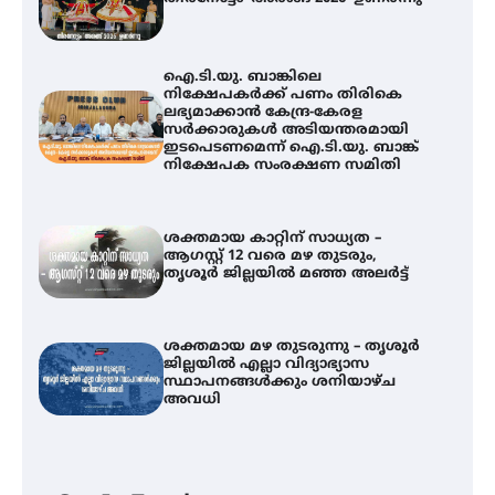
ഐ.ടി.യു. ബാങ്കിലെ
നിക്ഷേപകർക്ക് പണം തിരികെ
ലഭ്യമാക്കാൻ കേന്ദ്ര-കേരള
സർക്കാരുകൾ അടിയന്തരമായി
ഇടപെടണമെന്ന് ഐ.ടി.യു. ബാങ്ക്
നിക്ഷേപക സംരക്ഷണ സമിതി
ശക്തമായ കാറ്റിന് സാധ്യത –
ആഗസ്റ്റ് 12 വരെ മഴ തുടരും,
തൃശൂർ ജില്ലയിൽ മഞ്ഞ അലർട്ട്
ശക്തമായ മഴ തുടരുന്നു – തൃശൂർ
ജില്ലയിൽ എല്ലാ വിദ്യാഭ്യാസ
സ്ഥാപനങ്ങൾക്കും ശനിയാഴ്ച
അവധി