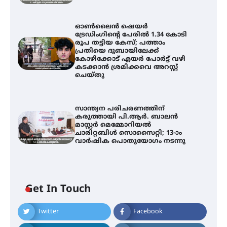
ഓൺലൈൻ ഷെയർ
ട്രേഡിംഗിന്റെ പേരിൽ 1.34 കോടി
രൂപ തട്ടിയ കേസ്; പത്താം
പ്രതിയെ ദുബായിലേക്ക്
കോഴിക്കോട് എയർ പോർട്ട് വഴി
കടക്കാൻ ശ്രമിക്കവെ അറസ്റ്റ്
ചെയ്തു
സാന്ത്വന പരിചരണത്തിന്
കരുത്തായി പി.ആർ. ബാലൻ
മാസ്റ്റർ മെമ്മോറിയൽ
ചാരിറ്റബിൾ സൊസൈറ്റി; 13-ാം
വാർഷിക പൊതുയോഗം നടന്നു
Get In Touch
സെന്റ് ജോസഫ്സ് കോളേജിൽ 31-ാ
മത് ഇന്റർ-സ്കൂൾ ഗണിത ക്വിസ്
Twitter
Facebook
മത്സരം സംഘടിപ്പിച്ചു