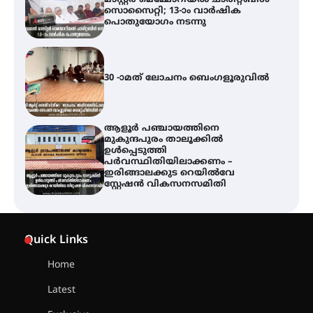
30 -ാമത് ലോചനം ബെംഗളൂരുവിൽ
ആളൂർ പഞ്ചായത്തിനെ
മുകുന്ദപുരം താലൂക്കിൽ
ഉൾപ്പെടുത്തി
പർവസ്ഥിതിയിലാക്കണം –
ഇരിങ്ങാലക്കുട റെയിൽവേ
സ്റ്റേഷൻ വികസനസമിതി
വേളൂക്കര ഗ്രാമപഞ്ചായത്തിന്റെ
സാംസ്കാരിക പതിപ്പായ
‘ഗ്രാമജാലകം’ മുപ്പതാം
വർഷത്തിലേക്ക്
Quick Links
Home
സെന്റ് ജോസഫ്സ് കോളേജിൽ 31-ാ
മത് ഇന്റർ-സ്കൂൾ ഗണിത ക്വിസ്
Latest
മത്സരം സംഘടിപ്പിച്ചു