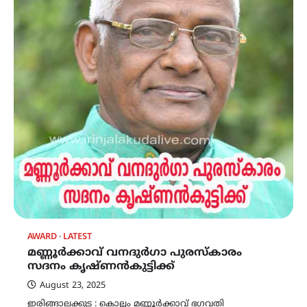
AWARD
LATEST
മണ്ണൂർക്കാവ് വനദുർഗാ പുരസ്കാരം
സദനം കൃഷ്ണൻകുട്ടിക്ക്
August 23, 2025
ഇരിങ്ങാലക്കുട : കൊല്ലം മണ്ണൂർക്കാവ് ഭഗവതി