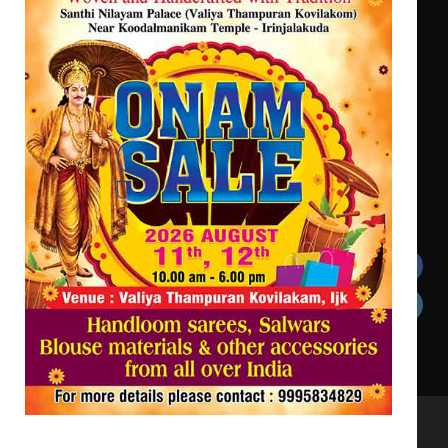
യൂത്ത് കോൺഗ്രസ്‌ സ്ഥാപക ദിനം –
ഇരിങ്ങാലക്കുടയിൽ ലഹരിവിരുദ്ധ
പ്രതിജ്ഞയെടുത്ത് യൂത്ത്
കോൺഗ്രസ്
അരങ്ങ് 2026-ന്
സാംസ്കാരികപ്പൊലിമയോടെ
സമാപനം
Get In Touch
Twitter
Facebook
LinkedIn
Instagram
YouTube
All Rights Reserved to irinjalakudalive.com Powered
by upasana4u.com