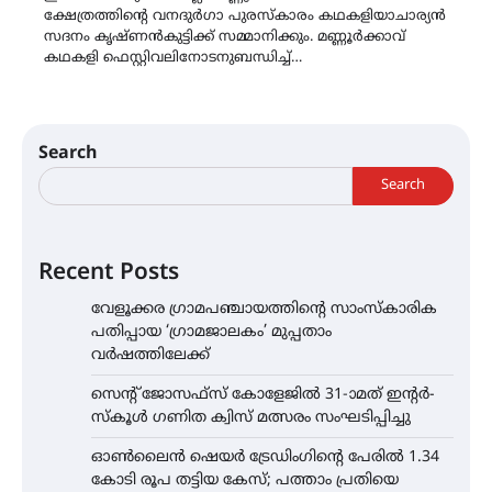
ക്ഷേത്രത്തിൻ്റെ വനദുർഗാ പുരസ്കാരം കഥകളിയാചാര്യൻ
സദനം കൃഷ്ണൻകുട്ടിക്ക് സമ്മാനിക്കും. മണ്ണൂർക്കാവ്
കഥകളി ഫെസ്റ്റിവലിനോടനുബന്ധിച്ച്…
Search
Search
Recent Posts
വേളൂക്കര ഗ്രാമപഞ്ചായത്തിന്റെ സാംസ്കാരിക
പതിപ്പായ ‘ഗ്രാമജാലകം’ മുപ്പതാം
വർഷത്തിലേക്ക്
സെന്റ് ജോസഫ്സ് കോളേജിൽ 31-ാമത് ഇന്റർ-
സ്കൂൾ ഗണിത ക്വിസ് മത്സരം സംഘടിപ്പിച്ചു
ഓൺലൈൻ ഷെയർ ട്രേഡിംഗിന്റെ പേരിൽ 1.34
കോടി രൂപ തട്ടിയ കേസ്; പത്താം പ്രതിയെ