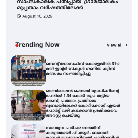
ൽ
സാംസ്കാരിക പതിപ്പായ ‘ഗ്രാമജാലകം’
ഇ
മുപ്പതാം വർഷത്തിലേക്ക്
സ
വേളൂക്കര ഗ്രാമപഞ്ചായത്തിന്റെ
August 10, 2026
സാംസ്കാരിക പതിപ്പായ
‘ഗ്രാമജാലകം’ മുപ്പതാം
വർഷത്തിലേക്ക്
Trending Now
View all
സെന്റ് ജോസഫ്സ് കോളേജിൽ 31-ാ
മത് ഇന്റർ-സ്കൂൾ ഗണിത ക്വിസ്
മത്സരം സംഘടിപ്പിച്ചു
ഓൺലൈൻ ഷെയർ ട്രേഡിംഗിന്റെ
പേരിൽ 1.34 കോടി രൂപ തട്ടിയ
കേസ്; പത്താം പ്രതിയെ
ദുബായിലേക്ക് കോഴിക്കോട് എയർ
പോർട്ട് വഴി കടക്കാൻ ശ്രമിക്കവെ
അറസ്റ്റ് ചെയ്തു
സാന്ത്വന പരിചരണത്തിന്
കരുത്തായി പി.ആർ. ബാലൻ
മാസ്റ്റർ മെമ്മോറിയൽ ചാരിറ്റബിൾ
സൊസൈറ്റി; 13-ാം വാർഷിക
പൊതുയോഗം നടന്നു