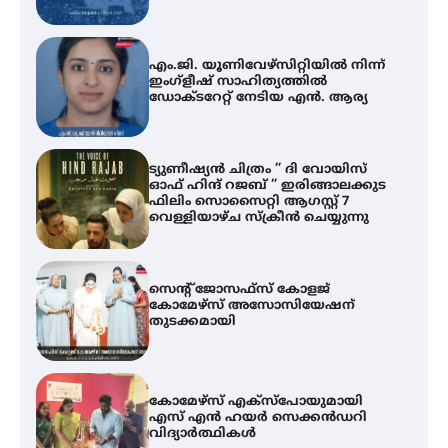
എം.ജി. യൂണിവേഴ്‌സിറ്റിയിൽ നിന്ന്
ഇംഗ്ളീഷ് സാഹിത്യത്തിൽ
ഡോക്ടറേറ്റ് നേടിയ എൻ. ആര്യ
ട്യുണീഷ്യൻ ചിത്രം ” ദി വോയിസ്
ഓഫ് ഹിന്ദ് റജബ് ” ഇരിങ്ങാലക്കുട
ഫിലിം സൊസൈറ്റി ആഗസ്റ്റ് 7
വെള്ളിയാഴ്ച സ്‌ക്രീൻ ചെയ്യുന്നു
സെന്റ് ജോസഫ്സ് കോളജ്
കോമേഴ്‌സ് അസോസിയേഷന്
തുടക്കമായി
കോമേഴ്സ് എക്സ്പോയുമായി
എസ് എൻ ഹയർ സെക്കൻഡറി
വിദ്യാർത്ഥികൾ