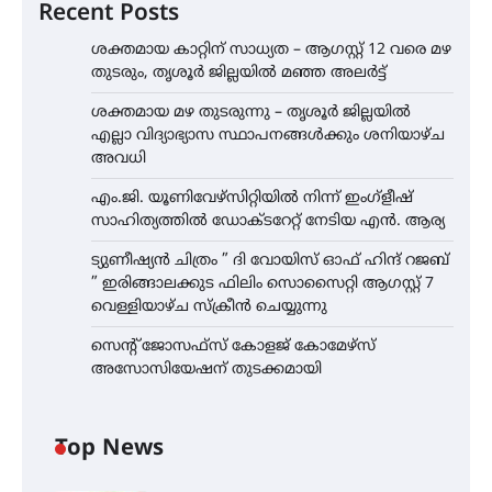
Recent Posts
ശക്തമായ കാറ്റിന് സാധ്യത – ആഗസ്റ്റ് 12 വരെ മഴ
തുടരും, തൃശൂർ ജില്ലയിൽ മഞ്ഞ അലർട്ട്
ശക്തമായ മഴ തുടരുന്നു – തൃശൂർ ജില്ലയിൽ
എല്ലാ വിദ്യാഭ്യാസ സ്ഥാപനങ്ങൾക്കും ശനിയാഴ്ച
അവധി
എം.ജി. യൂണിവേഴ്‌സിറ്റിയിൽ നിന്ന് ഇംഗ്ളീഷ്
സാഹിത്യത്തിൽ ഡോക്ടറേറ്റ് നേടിയ എൻ. ആര്യ
ട്യുണീഷ്യൻ ചിത്രം ” ദി വോയിസ് ഓഫ് ഹിന്ദ് റജബ്
” ഇരിങ്ങാലക്കുട ഫിലിം സൊസൈറ്റി ആഗസ്റ്റ് 7
വെള്ളിയാഴ്ച സ്‌ക്രീൻ ചെയ്യുന്നു
സെന്റ് ജോസഫ്സ് കോളജ് കോമേഴ്‌സ്
അസോസിയേഷന് തുടക്കമായി
Top News