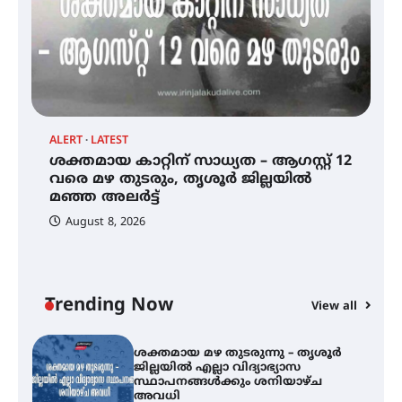
സെന്റ് ജോസഫ്സ് കോളജ്
കോമേഴ്‌സ് അസോസിയേഷന്
തുടക്കമായി
ALERT
LATEST
AL
ശക്തമായ കാറ്റിന് സാധ്യത – ആഗസ്റ്റ് 12
കോമേഴ്സ് എക്സ്പോയുമായി
ശ
എസ് എൻ ഹയർ സെക്കൻഡറി
വരെ മഴ തുടരും, തൃശൂർ ജില്ലയിൽ
ജ
വിദ്യാർത്ഥികൾ
മഞ്ഞ അലർട്ട്
സ
August 8, 2026
ശക്തമായ കാറ്റിന് സാധ്യത –
ആഗസ്റ്റ് 12 വരെ മഴ തുടരും,
തൃശൂർ ജില്ലയിൽ മഞ്ഞ അലർട്ട്
Trending Now
View all
ശക്തമായ മഴ തുടരുന്നു – തൃശൂർ
ജില്ലയിൽ എല്ലാ വിദ്യാഭ്യാസ
സ്ഥാപനങ്ങൾക്കും ശനിയാഴ്ച
അവധി