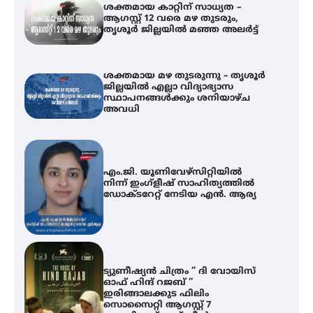
ശക്തമായ കാറ്റിന് സാധ്യത –
ആഗസ്റ്റ് 12 വരെ മഴ തുടരും,
തൃശൂർ ജില്ലയിൽ മഞ്ഞ അലർട്ട്
ശക്തമായ മഴ തുടരുന്നു – തൃശൂർ
ജില്ലയിൽ എല്ലാ വിദ്യാഭ്യാസ
സ്ഥാപനങ്ങൾക്കും ശനിയാഴ്ച
അവധി
എം.ജി. യൂണിവേഴ്‌സിറ്റിയിൽ
നിന്ന് ഇംഗ്ളീഷ് സാഹിത്യത്തിൽ
ഡോക്ടറേറ്റ് നേടിയ എൻ. ആര്യ
ട്യുണീഷ്യൻ ചിത്രം ” ദി വോയിസ്
ഓഫ് ഹിന്ദ് റജബ് ”
ഇരിങ്ങാലക്കുട ഫിലിം
സൊസൈറ്റി ആഗസ്റ്റ് 7