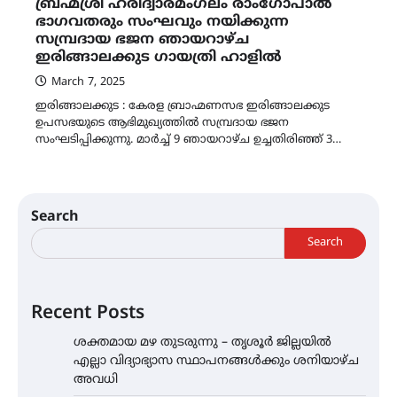
ബ്രഹ്മശ്രീ ഹരിദ്വാരമംഗലം രാംഗോപാൽ
ഭാഗവതരും സംഘവും നയിക്കുന്ന
സമ്പ്രദായ ഭജന ഞായറാഴ്ച
ഇരിങ്ങാലക്കുട ഗായത്രി ഹാളിൽ
March 7, 2025
ഇരിങ്ങാലക്കുട : കേരള ബ്രാഹ്മണസഭ ഇരിങ്ങാലക്കുട
ഉപസഭയുടെ ആഭിമുഖ്യത്തിൽ സമ്പ്രദായ ഭജന
സംഘടിപ്പിക്കുന്നു. മാർച്ച് 9 ഞായറാഴ്ച ഉച്ചതിരിഞ്ഞ് 3…
Search
Search
Recent Posts
ശക്തമായ മഴ തുടരുന്നു – തൃശൂർ ജില്ലയിൽ
എല്ലാ വിദ്യാഭ്യാസ സ്ഥാപനങ്ങൾക്കും ശനിയാഴ്ച
അവധി