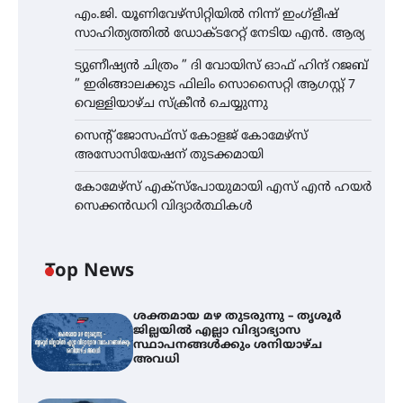
എം.ജി. യൂണിവേഴ്‌സിറ്റിയിൽ നിന്ന് ഇംഗ്ളീഷ്
സാഹിത്യത്തിൽ ഡോക്ടറേറ്റ് നേടിയ എൻ. ആര്യ
ട്യുണീഷ്യൻ ചിത്രം ” ദി വോയിസ് ഓഫ് ഹിന്ദ് റജബ്
” ഇരിങ്ങാലക്കുട ഫിലിം സൊസൈറ്റി ആഗസ്റ്റ് 7
വെള്ളിയാഴ്ച സ്‌ക്രീൻ ചെയ്യുന്നു
സെന്റ് ജോസഫ്സ് കോളജ് കോമേഴ്‌സ്
അസോസിയേഷന് തുടക്കമായി
കോമേഴ്സ് എക്സ്പോയുമായി എസ് എൻ ഹയർ
സെക്കൻഡറി വിദ്യാർത്ഥികൾ
Top News
ശക്തമായ മഴ തുടരുന്നു – തൃശൂർ
ജില്ലയിൽ എല്ലാ വിദ്യാഭ്യാസ
സ്ഥാപനങ്ങൾക്കും ശനിയാഴ്ച
അവധി