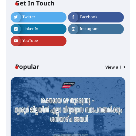
Get In Touch
Twitter
Facebook
എം.ജി. യൂണിവേഴ്‌സിറ്റിയിൽ നിന്ന്
ഇംഗ്ളീഷ് സാഹിത്യത്തിൽ
LinkedIn
Instagram
ഡോക്ടറേറ്റ് നേടിയ എൻ. ആര്യ
YouTube
ട്യുണീഷ്യൻ ചിത്രം ” ദി വോയിസ്
ഓഫ് ഹിന്ദ് റജബ് ” ഇരിങ്ങാലക്കുട
ഫിലിം സൊസൈറ്റി ആഗസ്റ്റ് 7
Popular
View all
വെള്ളിയാഴ്ച സ്‌ക്രീൻ ചെയ്യുന്നു
സെന്റ് ജോസഫ്സ് കോളജ്
കോമേഴ്‌സ് അസോസിയേഷന്
തുടക്കമായി
കോമേഴ്സ് എക്സ്പോയുമായി
എസ് എൻ ഹയർ സെക്കൻഡറി
വിദ്യാർത്ഥികൾ