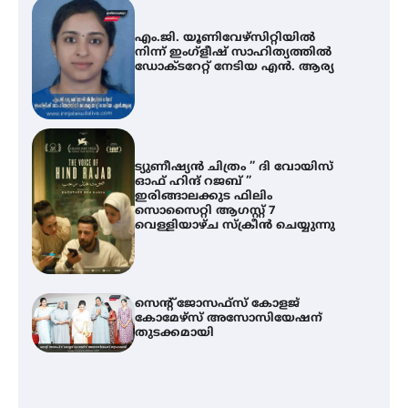
എം.ജി. യൂണിവേഴ്‌സിറ്റിയിൽ
നിന്ന് ഇംഗ്ളീഷ് സാഹിത്യത്തിൽ
ഡോക്ടറേറ്റ് നേടിയ എൻ. ആര്യ
ട്യുണീഷ്യൻ ചിത്രം ” ദി വോയിസ്
ഓഫ് ഹിന്ദ് റജബ് ”
ഇരിങ്ങാലക്കുട ഫിലിം
സൊസൈറ്റി ആഗസ്റ്റ് 7
വെള്ളിയാഴ്ച സ്‌ക്രീൻ ചെയ്യുന്നു
സെന്റ് ജോസഫ്സ് കോളജ്
കോമേഴ്‌സ് അസോസിയേഷന്
തുടക്കമായി