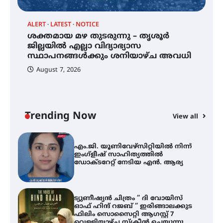
ALERT
LATEST
NOTICE
്
ശക്തമായ മഴ തുടരുന്നു – തൃശൂർ
സർഗ്ഗസാഹിതി- കവിതാസംഗമം
2026 കവിതാ ചർച്ച കാട്ടൂർ, ടി. കെ.
ജില്ലയിൽ എല്ലാ വിദ്യാഭ്യാസ
ബാലൻ ഹാളിൽ 16ന്
സ്ഥാപനങ്ങൾക്കും ശനിയാഴ്ച അവധി
August 7, 2026
ശക്തമായ മഴ തുടരുന്നു – തൃശൂർ
ജില്ലയിൽ എല്ലാ വിദ്യാഭ്യാസ
സ്ഥാപനങ്ങൾക്കും ശനിയാഴ്ച
അവധി
Trending Now
View all
A
എം.ജി. യൂണിവേഴ്‌സിറ്റിയിൽ നിന്ന്
എ
ഇംഗ്ളീഷ് സാഹിത്യത്തിൽ
ഡോക്ടറേറ്റ് നേടിയ എൻ. ആര്യ
ഇ
ന
ട്യുണീഷ്യൻ ചിത്രം ” ദി വോയിസ്
ഓഫ് ഹിന്ദ് റജബ് ” ഇരിങ്ങാലക്കുട
ഫിലിം സൊസൈറ്റി ആഗസ്റ്റ് 7
വെള്ളിയാഴ്ച സ്‌ക്രീൻ ചെയ്യുന്നു