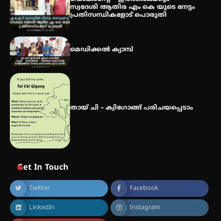
സ്വദേശി ആതിര എം കെ യുടെ നേട്ടം
പ്രതിസന്ധികളോട് പൊരുതി
സർഗ്ഗസാഹിതി- കവിതാസംഗമം
2026 കവിതാ ചർച്ച കാട്ടൂർ, ടി. കെ.
മെഡിക്കൽ ക്യാമ്പ്
ബാലൻ ഹാളിൽ 16ന്
തായ് ചി – ക്വിഗോങ്ങ് പരിചയപ്പെടാം
Get In Touch
Twitter
Facebook
LinkedIn
Instagram