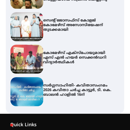
സെന്റ് ജോസഫ്സ് കോളജ്
കോമേഴ്‌സ് അസോസിയേഷന്
തുടക്കമായി
കോമേഴ്സ് എക്സ്പോയുമായി
എസ് എൻ ഹയർ സെക്കൻഡറി
വിദ്യാർത്ഥികൾ
സർഗ്ഗസാഹിതി- കവിതാസംഗമം
2026 കവിതാ ചർച്ച കാട്ടൂർ, ടി. കെ.
ബാലൻ ഹാളിൽ 16ന്
ശക്തമായ മഴ തുടരുന്നു – തൃശൂർ
ജില്ലയിൽ എല്ലാ വിദ്യാഭ്യാസ
Quick Links
സ്ഥാപനങ്ങൾക്കും ശനിയാഴ്ച
അവധി