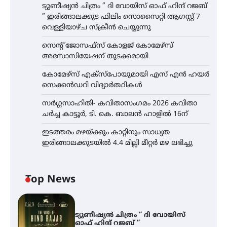
ട്യുണീഷ്യൻ ചിത്രം ” ദി വോയിസ് ഓഫ് ഹിന്ദ് റജബ്
” ഇരിങ്ങാലക്കുട ഫിലിം സൊസൈറ്റി ആഗസ്റ്റ് 7
വെള്ളിയാഴ്ച സ്‌ക്രീൻ ചെയ്യുന്നു
സെന്റ് ജോസഫ്സ് കോളജ് കോമേഴ്‌സ്
അസോസിയേഷന് തുടക്കമായി
കോമേഴ്സ് എക്സ്പോയുമായി എസ് എൻ ഹയർ
സെക്കൻഡറി വിദ്യാർത്ഥികൾ
സർഗ്ഗസാഹിതി- കവിതാസംഗമം 2026 കവിതാ
ചർച്ച കാട്ടൂർ, ടി. കെ. ബാലൻ ഹാളിൽ 16ന്
ഇടത്തരം മഴയ്ക്കും കാറ്റിനും സാധ്യത
ഇരിങ്ങാലക്കുടയിൽ 4.4 മില്ലി മീറ്റർ മഴ ലഭിച്ചു
Top News
ട്യുണീഷ്യൻ ചിത്രം ” ദി വോയിസ്
ഓഫ് ഹിന്ദ് റജബ് ”