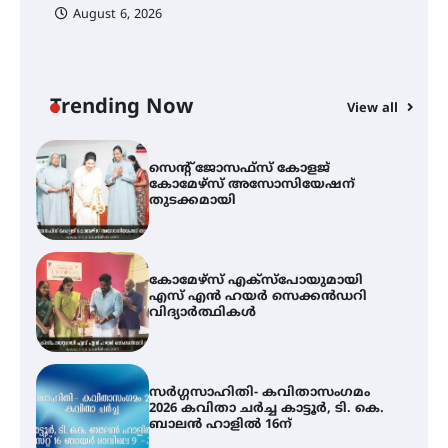
August 6, 2026
ട്യുണീഷ്യൻ ചിത്രം ” ദി വോയിസ്
ഓഫ് ഹിന്ദ് റജബ് ” ഇരിങ്ങാലക്കുട
ഫിലിം സൊസൈറ്റി ആഗസ്റ്റ് 7
വെള്ളിയാഴ്ച സ്‌ക്രീൻ ചെയ്യുന്നു
Trending Now
View all
സെന്റ് ജോസഫ്സ് കോളജ്
കോമേഴ്‌സ് അസോസിയേഷന്
തുടക്കമായി
കോമേഴ്സ് എക്സ്പോയുമായി
എസ് എൻ ഹയർ സെക്കൻഡറി
വിദ്യാർത്ഥികൾ
സർഗ്ഗസാഹിതി- കവിതാസംഗമം
2026 കവിതാ ചർച്ച കാട്ടൂർ, ടി. കെ.
ബാലൻ ഹാളിൽ 16ന്