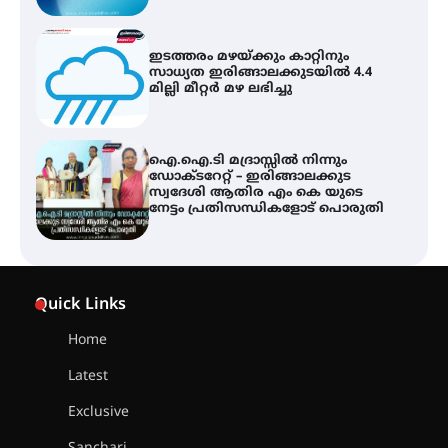
ഇടത്തരം മഴയ്ക്കും കാറ്റിനും
സാധ്യത ഇരിങ്ങാലക്കുടയിൽ 4.4
മില്ലി മീറ്റർ മഴ ലഭിച്ചു
ഐ.ഐ.ടി മദ്രാസ്സിൽ നിന്നും
ഡോക്ടറേറ്റ് – ഇരിങ്ങാലക്കുട
സ്വദേശി ആതിര എം കെ യുടെ
നേട്ടം പ്രതിസന്ധികളോട് പൊരുതി
ട്യുണീഷ്യൻ ചിത്രം ” ദി വോയിസ്
ഓഫ് ഹിന്ദ് റജബ് ” ഇരിങ്ങാലക്കുട
Quick Links
ഫിലിം സൊസൈറ്റി ആഗസ്റ്റ് 7
വെള്ളിയാഴ്ച സ്‌ക്രീൻ ചെയ്യുന്നു
Home
Latest
സെന്റ് ജോസഫ്സ് കോളജ്
കോമേഴ്‌സ് അസോസിയേഷന്
Exclusive
തുടക്കമായി