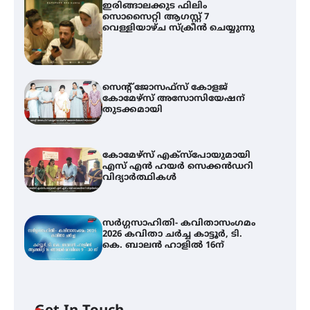
ഇരിങ്ങാലക്കുട ഫിലിം
സൊസൈറ്റി ആഗസ്റ്റ് 7
വെള്ളിയാഴ്ച സ്‌ക്രീൻ ചെയ്യുന്നു
സെന്റ് ജോസഫ്സ് കോളജ്
കോമേഴ്‌സ് അസോസിയേഷന്
തുടക്കമായി
കോമേഴ്സ് എക്സ്പോയുമായി
എസ് എൻ ഹയർ സെക്കൻഡറി
വിദ്യാർത്ഥികൾ
സർഗ്ഗസാഹിതി- കവിതാസംഗമം
2026 കവിതാ ചർച്ച കാട്ടൂർ, ടി.
കെ. ബാലൻ ഹാളിൽ 16ന്