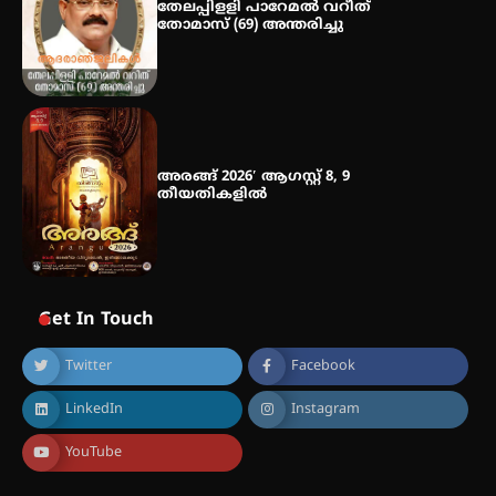
തേലപ്പിളളി പാറേമൽ വറീത്
തോമാസ് (69) അന്തരിച്ചു
അരങ്ങ് 2026′ ആഗസ്റ്റ് 8, 9
തീയതികളിൽ
Get In Touch
Twitter
Facebook
LinkedIn
Instagram
YouTube