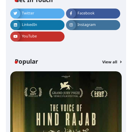
Get In Touch
Twitter
Facebook
LinkedIn
Instagram
YouTube
Popular
View all
സെന്റ് ജോസഫ്സ് കോളജ്
കോമേഴ്‌സ് അസോസിയേഷന്
തുടക്കമായി