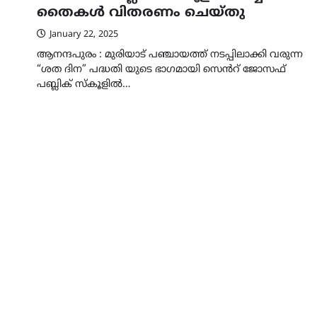
തൈകൾ വിതരണം ചെയ്തു
January 22, 2025
ആനന്ദപുരം : മുരിയാട് പഞ്ചായത്ത് നടപ്പിലാക്കി വരുന്ന
“ശത ദിന” പദ്ധതി യുടെ ഭാഗമായി സെൻറ് ജോസഫ്
പബ്ലിക് സ്‌കൂളിൽ…