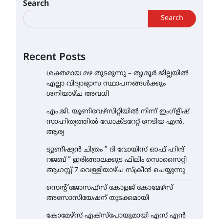
Search
Search
Recent Posts
ശക്തമായ മഴ തുടരുന്നു – തൃശൂർ ജില്ലയിൽ
എല്ലാ വിദ്യാഭ്യാസ സ്ഥാപനങ്ങൾക്കും
ശനിയാഴ്ച അവധി
എം.ജി. യൂണിവേഴ്‌സിറ്റിയിൽ നിന്ന് ഇംഗ്ളീഷ്
സാഹിത്യത്തിൽ ഡോക്ടറേറ്റ് നേടിയ എൻ.
ആര്യ
ട്യുണീഷ്യൻ ചിത്രം ” ദി വോയിസ് ഓഫ് ഹിന്ദ്
റജബ് ” ഇരിങ്ങാലക്കുട ഫിലിം സൊസൈറ്റി
ആഗസ്റ്റ് 7 വെള്ളിയാഴ്ച സ്‌ക്രീൻ ചെയ്യുന്നു
സെന്റ് ജോസഫ്സ് കോളജ് കോമേഴ്‌സ്
അസോസിയേഷന് തുടക്കമായി
കോമേഴ്സ് എക്സ്പോയുമായി എസ് എൻ