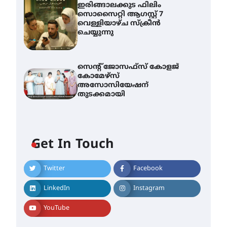
ഇരിങ്ങാലക്കുട ഫിലിം
സൊസൈറ്റി ആഗസ്റ്റ് 7
വെള്ളിയാഴ്ച സ്‌ക്രീൻ
ചെയ്യുന്നു
സെന്റ് ജോസഫ്സ് കോളജ്
കോമേഴ്‌സ്
അസോസിയേഷന്
തുടക്കമായി
Get In Touch
Twitter
Facebook
എം.ജി. യൂണിവേഴ്‌സിറ്റിയിൽ
നിന്ന് ഇംഗ്ളീഷ്
LinkedIn
Instagram
സാഹിത്യത്തിൽ ഡോക്ടറേറ്റ്
നേടിയ എൻ. ആര്യ
YouTube
August 7, 2026
ട്യുണീഷ്യൻ ചിത്രം ” ദി