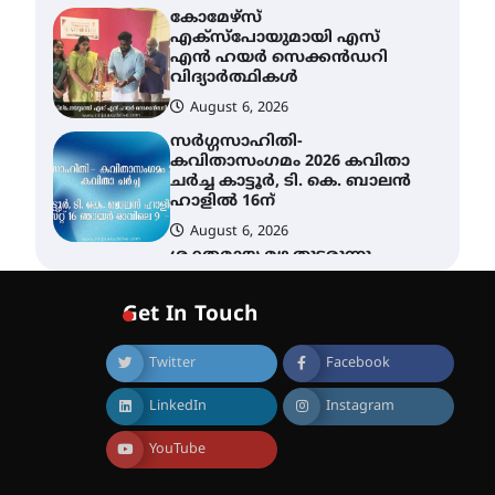
കോമേഴ്സ്
എക്സ്പോയുമായി എസ്
എൻ ഹയർ സെക്കൻഡറി
വിദ്യാർത്ഥികൾ
August 6, 2026
സർഗ്ഗസാഹിതി-
കവിതാസംഗമം 2026 കവിതാ
ചർച്ച കാട്ടൂർ, ടി. കെ. ബാലൻ
ഹാളിൽ 16ന്
August 6, 2026
ശക്തമായ മഴ തുടരുന്നു –
തൃശൂർ ജില്ലയിൽ എല്ലാ
വിദ്യാഭ്യാസ
Get In Touch
സ്ഥാപനങ്ങൾക്കും
ശനിയാഴ്ച അവധി
Twitter
Facebook
August 7, 2026
എം.ജി. യൂണിവേഴ്‌സിറ്റിയിൽ
LinkedIn
Instagram
നിന്ന് ഇംഗ്ളീഷ്
സാഹിത്യത്തിൽ ഡോക്ടറേറ്റ്
നേടിയ എൻ. ആര്യ
YouTube
August 7, 2026
ട്യുണീഷ്യൻ ചിത്രം ” ദി