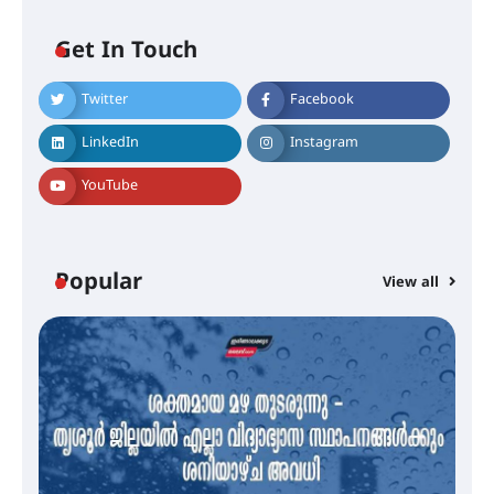
Get In Touch
Twitter
Facebook
എം.ജി. യൂണിവേഴ്‌സിറ്റിയിൽ നിന്ന്
ഇംഗ്ളീഷ് സാഹിത്യത്തിൽ
LinkedIn
Instagram
ഡോക്ടറേറ്റ് നേടിയ എൻ. ആര്യ
YouTube
ട്യുണീഷ്യൻ ചിത്രം ” ദി വോയിസ്
ഓഫ് ഹിന്ദ് റജബ് ” ഇരിങ്ങാലക്കുട
ഫിലിം സൊസൈറ്റി ആഗസ്റ്റ് 7
Popular
View all
വെള്ളിയാഴ്ച സ്‌ക്രീൻ ചെയ്യുന്നു
സെന്റ് ജോസഫ്സ് കോളജ്
കോമേഴ്‌സ് അസോസിയേഷന്
തുടക്കമായി
കോമേഴ്സ് എക്സ്പോയുമായി