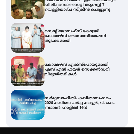
ഓഫ് ഹിന്ദ് റജബ് ” ഇരിങ്ങാലക്കുട
ഫിലിം സൊസൈറ്റി ആഗസ്റ്റ് 7
വെള്ളിയാഴ്ച സ്‌ക്രീൻ ചെയ്യുന്നു
സെന്റ് ജോസഫ്സ് കോളജ്
കോമേഴ്‌സ് അസോസിയേഷന്
തുടക്കമായി
കോമേഴ്സ് എക്സ്പോയുമായി
എസ് എൻ ഹയർ സെക്കൻഡറി
വിദ്യാർത്ഥികൾ
സർഗ്ഗസാഹിതി- കവിതാസംഗമം
2026 കവിതാ ചർച്ച കാട്ടൂർ, ടി. കെ.
ബാലൻ ഹാളിൽ 16ന്
ശക്തമായ മഴ തുടരുന്നു – തൃശൂർ