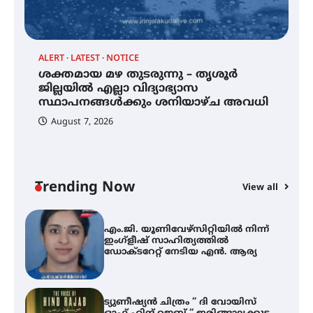
എസ് എൻ ഹയർ സെക്കൻഡറി
വിദ്യാർത്ഥികൾ
ALERT
LATEST
NOTICE
്
ശക്തമായ മഴ തുടരുന്നു – തൃശൂർ
സർഗ്ഗസാഹിതി- കവിതാസംഗമം
2026 കവിതാ ചർച്ച കാട്ടൂർ, ടി. കെ.
ജില്ലയിൽ എല്ലാ വിദ്യാഭ്യാസ
ബാലൻ ഹാളിൽ 16ന്
സ്ഥാപനങ്ങൾക്കും ശനിയാഴ്ച അവധി
August 7, 2026
ശക്തമായ മഴ തുടരുന്നു – തൃശൂർ
ജില്ലയിൽ എല്ലാ വിദ്യാഭ്യാസ
സ്ഥാപനങ്ങൾക്കും ശനിയാഴ്ച
അവധി
Trending Now
View all
A
എം.ജി. യൂണിവേഴ്‌സിറ്റിയിൽ നിന്ന്
എ
ഇംഗ്ളീഷ് സാഹിത്യത്തിൽ
ഡോക്ടറേറ്റ് നേടിയ എൻ. ആര്യ
ഇ
ന
ട്യുണീഷ്യൻ ചിത്രം ” ദി വോയിസ്