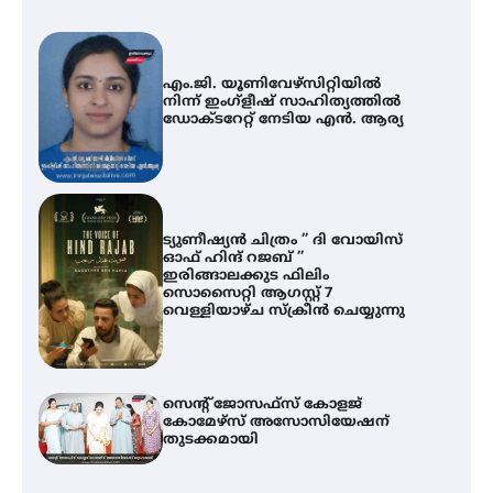
എം.ജി. യൂണിവേഴ്‌സിറ്റിയിൽ
നിന്ന് ഇംഗ്ളീഷ് സാഹിത്യത്തിൽ
ഡോക്ടറേറ്റ് നേടിയ എൻ. ആര്യ
ട്യുണീഷ്യൻ ചിത്രം ” ദി വോയിസ്
ഓഫ് ഹിന്ദ് റജബ് ”
ഇരിങ്ങാലക്കുട ഫിലിം
സൊസൈറ്റി ആഗസ്റ്റ് 7
വെള്ളിയാഴ്ച സ്‌ക്രീൻ ചെയ്യുന്നു
സെന്റ് ജോസഫ്സ് കോളജ്
കോമേഴ്‌സ് അസോസിയേഷന്
തുടക്കമായി