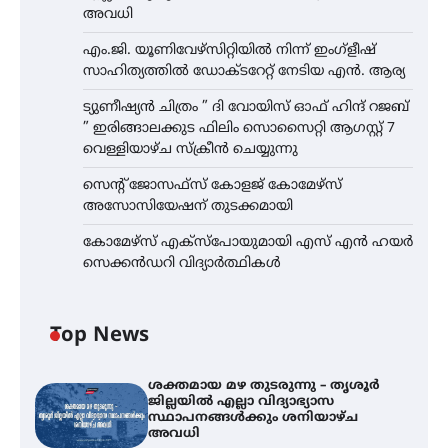
അവധി
എം.ജി. യൂണിവേഴ്‌സിറ്റിയിൽ നിന്ന് ഇംഗ്ളീഷ്
സാഹിത്യത്തിൽ ഡോക്ടറേറ്റ് നേടിയ എൻ. ആര്യ
ട്യുണീഷ്യൻ ചിത്രം ” ദി വോയിസ് ഓഫ് ഹിന്ദ് റജബ്
” ഇരിങ്ങാലക്കുട ഫിലിം സൊസൈറ്റി ആഗസ്റ്റ് 7
വെള്ളിയാഴ്ച സ്‌ക്രീൻ ചെയ്യുന്നു
സെന്റ് ജോസഫ്സ് കോളജ് കോമേഴ്‌സ്
അസോസിയേഷന് തുടക്കമായി
കോമേഴ്സ് എക്സ്പോയുമായി എസ് എൻ ഹയർ
സെക്കൻഡറി വിദ്യാർത്ഥികൾ
Top News
ശക്തമായ മഴ തുടരുന്നു – തൃശൂർ
ജില്ലയിൽ എല്ലാ വിദ്യാഭ്യാസ
സ്ഥാപനങ്ങൾക്കും ശനിയാഴ്ച
അവധി