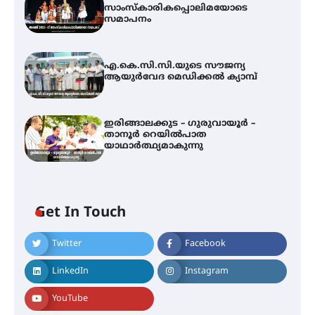
സാംസ്കാരികപ്പൊലിമയോടെ
സമാപനം
എ.കെ.സി.സി.യുടെ സൗജന്യ
ആയുർവേദ മെഡിക്കൽ ക്യാമ്പ്
ഇരിങ്ങാലക്കുട – ഗുരുവായൂർ –
താനൂർ റെയിൽപാത
യാഥാർത്ഥ്യമാകുന്നു
Get In Touch
Twitter
Facebook
അരങ്ങ് 2026-ന്
സാംസ്കാരികപ്പൊലിമയോടെ
LinkedIn
Instagram
സമാപനം
YouTube