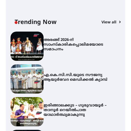
യൂത്ത് കോൺഗ്രസ്‌ സ്ഥാപക ദിനം
– ഇരിങ്ങാലക്കുടയിൽ
ലഹരിവിരുദ്ധ പ്രതിജ്ഞയെടുത്ത്
യൂത്ത് കോൺഗ്രസ്
Trending Now
View all
അരങ്ങ് 2026-ന്
സാംസ്കാരികപ്പൊലിമയോടെ
സമാപനം
എ.കെ.സി.സി.യുടെ സൗജന്യ
ആയുർവേദ മെഡിക്കൽ ക്യാമ്പ്
ഇരിങ്ങാലക്കുട – ഗുരുവായൂർ –
താനൂർ റെയിൽപാത
യാഥാർത്ഥ്യമാകുന്നു