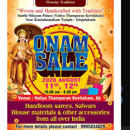
ട്യുണീഷ്യൻ ചിത്രം ” ദി വോയിസ്
ഓഫ് ഹിന്ദ് റജബ് ” ഇരിങ്ങാലക്കുട
ഫിലിം സൊസൈറ്റി ആഗസ്റ്റ് 7
വെള്ളിയാഴ്ച സ്‌ക്രീൻ ചെയ്യുന്നു
Get In Touch
Twitter
Facebook
LinkedIn
Instagram
YouTube