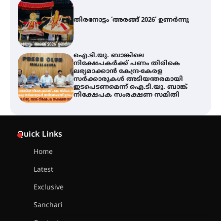
തിരനോട്ടം ‘അരങ്ങ് 2026’ ഉണർന്നു
ഐ.ടി.യു. ബാങ്കിലെ
നിക്ഷേപകർക്ക് പണം തിരികെ
ലഭ്യമാക്കാൻ കേന്ദ്ര-കേരള
സർക്കാരുകൾ അടിയന്തരമായി
ഇടപെടണമെന്ന് ഐ.ടി.യു. ബാങ്ക്
നിക്ഷേപക സംരക്ഷണ സമിതി
യൂത്ത് കോൺഗ്രസ്‌ സ്ഥാപക ദിനം
– ഇരിങ്ങാലക്കുടയിൽ
Quick Links
ലഹരിവിരുദ്ധ പ്രതിജ്ഞയെടുത്ത്
യൂത്ത് കോൺഗ്രസ്
Home
Latest
അരങ്ങ് 2026-ന്
സാംസ്കാരികപ്പൊലിമയോടെ
Exclusive
സമാപനം
Sanchari