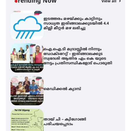
Trending Now
View all
ഇടത്തരം മഴയ്ക്കും കാറ്റിനും
സാധ്യത ഇരിങ്ങാലക്കുടയിൽ 4.4
മില്ലി മീറ്റർ മഴ ലഭിച്ചു
ഐ.ഐ.ടി മദ്രാസ്സിൽ നിന്നും
ഡോക്ടറേറ്റ് – ഇരിങ്ങാലക്കുട
സ്വദേശി ആതിര എം കെ യുടെ
നേട്ടം പ്രതിസന്ധികളോട് പൊരുതി
മെഡിക്കൽ ക്യാമ്പ്
തായ് ചി – ക്വിഗോങ്ങ്
പരിചയപ്പെടാം