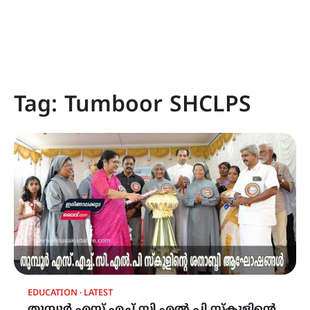
Tag:
Tumboor SHCLPS
EDUCATION
LATEST
തുമ്പൂർ എസ്.എച്ച്.സി എൽ.പി സ്കൂളിൻ്റെ