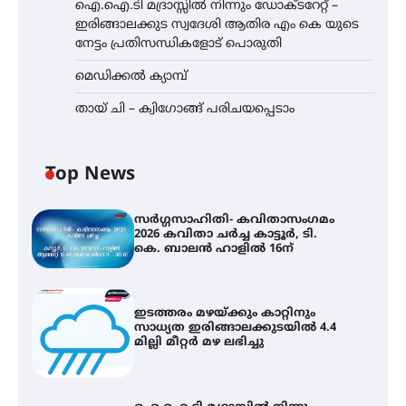
ഐ.ഐ.ടി മദ്രാസ്സിൽ നിന്നും ഡോക്ടറേറ്റ് –
ഇരിങ്ങാലക്കുട സ്വദേശി ആതിര എം കെ യുടെ
നേട്ടം പ്രതിസന്ധികളോട് പൊരുതി
മെഡിക്കൽ ക്യാമ്പ്
തായ് ചി – ക്വിഗോങ്ങ് പരിചയപ്പെടാം
Top News
സർഗ്ഗസാഹിതി- കവിതാസംഗമം
2026 കവിതാ ചർച്ച കാട്ടൂർ, ടി.
കെ. ബാലൻ ഹാളിൽ 16ന്
ഇടത്തരം മഴയ്ക്കും കാറ്റിനും
സാധ്യത ഇരിങ്ങാലക്കുടയിൽ 4.4
മില്ലി മീറ്റർ മഴ ലഭിച്ചു