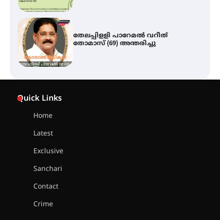
തേലപ്പിളളി പാറേമൽ വറീത്
തോമാസ് (69) അന്തരിച്ചു
സർഗ്ഗസാഹിതി- കവിതാസംഗമം
2026 കവിതാ ചർച്ച കാട്ടൂർ, ടി. കെ.
Quick Links
ബാലൻ ഹാളിൽ 16ന്
Home
Latest
ഇടത്തരം മഴയ്ക്കും കാറ്റിനും
സാധ്യത ഇരിങ്ങാലക്കുടയിൽ 4.4
Exclusive
മില്ലി മീറ്റർ മഴ ലഭിച്ചു
Sanchari
Contact
ഐ.ഐ.ടി മദ്രാസ്സിൽ നിന്നും
ഡോക്ടറേറ്റ് – ഇരിങ്ങാലക്കുട
Crime
സ്വദേശി ആതിര എം കെ യുടെ
നേട്ടം പ്രതിസന്ധികളോട് പൊരുതി