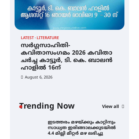
Au
തായ് ചി – ക്വിഗോങ്ങ്
പരിചയപ്പെടാം
August 5, 2026
LATEST
LITERATURE
സർഗ്ഗസാഹിതി-
കവിതാസംഗമം 2026 കവിതാ
തേലപ്പിളളി പാറേമൽ വറീത്
ചർച്ച കാട്ടൂർ, ടി. കെ. ബാലൻ
തോമാസ് (69) അന്തരിച്ചു
ഹാളിൽ 16ന്
August 5, 2026
August 6, 2026
സർഗ്ഗസാഹിതി-
കവിതാസംഗമം 2026 കവിതാ
ചർച്ച കാട്ടൂർ, ടി. കെ. ബാലൻ
ഹാളിൽ 16ന്
Trending Now
View all
August 6, 2026
ഇടത്തരം മഴയ്ക്കും കാറ്റിനും
സാധ്യത ഇരിങ്ങാലക്കുടയിൽ
4.4 മില്ലി മീറ്റർ മഴ ലഭിച്ചു