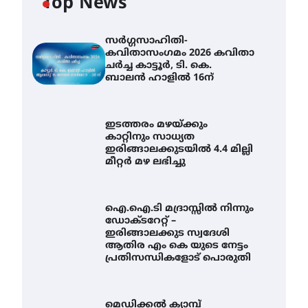
Top News
സർഗ്ഗസാഹിതി-
കവിതാസംഗമം 2026 കവിതാ
ചർച്ച കാട്ടൂർ, ടി. കെ.
ബാലൻ ഹാളിൽ 16ന്
ഇടത്തരം മഴയ്ക്കും
കാറ്റിനും സാധ്യത
ഇരിങ്ങാലക്കുടയിൽ 4.4 മില്ലി
മീറ്റർ മഴ ലഭിച്ചു
ഐ.ഐ.ടി മദ്രാസ്സിൽ നിന്നും
ഡോക്ടറേറ്റ് –
ഇരിങ്ങാലക്കുട സ്വദേശി
ആതിര എം കെ യുടെ നേട്ടം
പ്രതിസന്ധികളോട് പൊരുതി
മെഡിക്കൽ ക്യാമ്പ്