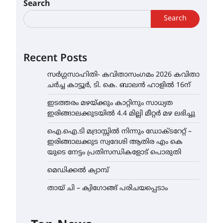
Search
Search
Recent Posts
സർഗ്ഗസാഹിതി- കവിതാസംഗമം 2026 കവിതാ
ചർച്ച കാട്ടൂർ, ടി. കെ. ബാലൻ ഹാളിൽ 16ന്
ഇടത്തരം മഴയ്ക്കും കാറ്റിനും സാധ്യത
ഇരിങ്ങാലക്കുടയിൽ 4.4 മില്ലി മീറ്റർ മഴ ലഭിച്ചു
ഐ.ഐ.ടി മദ്രാസ്സിൽ നിന്നും ഡോക്ടറേറ്റ് –
ഇരിങ്ങാലക്കുട സ്വദേശി ആതിര എം കെ
യുടെ നേട്ടം പ്രതിസന്ധികളോട് പൊരുതി
മെഡിക്കൽ ക്യാമ്പ്
തായ് ചി – ക്വിഗോങ്ങ് പരിചയപ്പെടാം