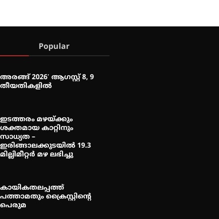
Popular
അരങ്ങ് 2026′ ആഗസ്റ്റ് 8, 9
തീയതികളിൽ
ഇടത്തരം മഴയ്ക്കും
ശക്തമായ കാറ്റിനും
സാധ്യത –
ഇരിങ്ങാലക്കുടയിൽ 19.3
മില്ലിമീറ്റർ മഴ ലഭിച്ചു
കായികതലപ്പത്ത്
പത്താമതും ക്രൈസ്റ്റിന്റെ
പെരുമ