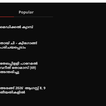
Popular
മെഡിക്കൽ ക്യാമ്പ്
തായ് ചി – ക്വിഗോങ്ങ്
പരിചയപ്പെടാം
തേലപ്പിളളി പാറേമൽ
വറീത് തോമാസ് (69)
അന്തരിച്ചു
അരങ്ങ് 2026′ ആഗസ്റ്റ് 8, 9
തീയതികളിൽ