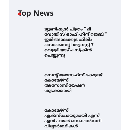
Top News
ട്യുണീഷ്യൻ ചിത്രം ” ദി
വോയിസ് ഓഫ് ഹിന്ദ് റജബ് ”
ഇരിങ്ങാലക്കുട ഫിലിം
സൊസൈറ്റി ആഗസ്റ്റ് 7
വെള്ളിയാഴ്ച സ്‌ക്രീൻ
ചെയ്യുന്നു
സെന്റ് ജോസഫ്സ് കോളജ്
കോമേഴ്‌സ്
അസോസിയേഷന്
തുടക്കമായി
കോമേഴ്സ്
എക്സ്പോയുമായി എസ്
എൻ ഹയർ സെക്കൻഡറി
വിദ്യാർത്ഥികൾ