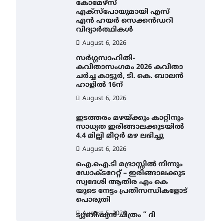
കോമേഴ്സ്
എക്സ്പോയുമായി എസ്
എൻ ഹയർ സെക്കൻഡറി
വിദ്യാർത്ഥികൾ
August 6, 2026
സർഗ്ഗസാഹിതി-
കവിതാസംഗമം 2026 കവിതാ
ചർച്ച കാട്ടൂർ, ടി. കെ. ബാലൻ
ഹാളിൽ 16ന്
August 6, 2026
ഇടത്തരം മഴയ്ക്കും കാറ്റിനും
സാധ്യത ഇരിങ്ങാലക്കുടയിൽ
4.4 മില്ലി മീറ്റർ മഴ ലഭിച്ചു
August 6, 2026
ഐ.ഐ.ടി മദ്രാസ്സിൽ നിന്നും
ഡോക്ടറേറ്റ് – ഇരിങ്ങാലക്കുട
സ്വദേശി ആതിര എം കെ
യുടെ നേട്ടം പ്രതിസന്ധികളോട്
പൊരുതി
August 5, 2026
ട്യുണീഷ്യൻ ചിത്രം ” ദി