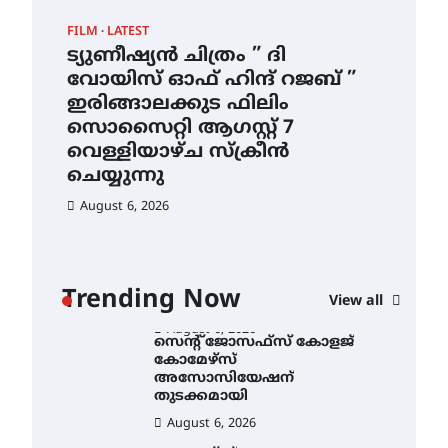
ഇടത്തരം മഴയ്ക്കും കാറ്റിനും
FILM
LATEST
CAM
സാധ്യത ഇരിങ്ങാലക്കുടയിൽ
4.4 മില്ലി മീറ്റർ മഴ ലഭിച്ചു
ട്യുണീഷ്യൻ ചിത്രം ” ദി
സെ
വോയിസ് ഓഫ് ഹിന്ദ് റജബ് ”
ക
August 6, 2026
ഇരിങ്ങാലക്കുട ഫിലിം
തു
ഐ.ഐ.ടി മദ്രാസ്സിൽ നിന്നും
സൊസൈറ്റി ആഗസ്റ്റ് 7
ഡോക്ടറേറ്റ് – ഇരിങ്ങാലക്കുട
Au
സ്വദേശി ആതിര എം കെ
വെള്ളിയാഴ്ച സ്‌ക്രീൻ
യുടെ നേട്ടം പ്രതിസന്ധികളോട്
ചെയ്യുന്നു
പൊരുതി
August 6, 2026
August 5, 2026
ട്യുണീഷ്യൻ ചിത്രം ” ദി
വോയിസ് ഓഫ് ഹിന്ദ് റജബ് ”
ഇരിങ്ങാലക്കുട ഫിലിം
സൊസൈറ്റി ആഗസ്റ്റ് 7
ാ
വെള്ളിയാഴ്ച സ്‌ക്രീൻ
Trending Now
View all
ചെയ്യുന്നു
ൻ
August 6, 2026
സെന്റ് ജോസഫ്സ് കോളജ്
കോമേഴ്‌സ്
അസോസിയേഷന്
തുടക്കമായി
August 6, 2026