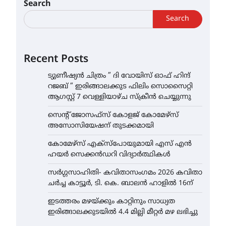
Search
Search
Recent Posts
ട്യുണീഷ്യൻ ചിത്രം ” ദി വോയിസ് ഓഫ് ഹിന്ദ്
റജബ് ” ഇരിങ്ങാലക്കുട ഫിലിം സൊസൈറ്റി
ആഗസ്റ്റ് 7 വെള്ളിയാഴ്ച സ്‌ക്രീൻ ചെയ്യുന്നു
സെന്റ് ജോസഫ്സ് കോളജ് കോമേഴ്‌സ്
അസോസിയേഷന് തുടക്കമായി
കോമേഴ്സ് എക്സ്പോയുമായി എസ് എൻ
ഹയർ സെക്കൻഡറി വിദ്യാർത്ഥികൾ
സർഗ്ഗസാഹിതി- കവിതാസംഗമം 2026 കവിതാ
ചർച്ച കാട്ടൂർ, ടി. കെ. ബാലൻ ഹാളിൽ 16ന്
ഇടത്തരം മഴയ്ക്കും കാറ്റിനും സാധ്യത
ഇരിങ്ങാലക്കുടയിൽ 4.4 മില്ലി മീറ്റർ മഴ ലഭിച്ചു