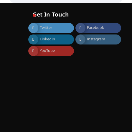
വോയിസ് ഓഫ് ഹിന്ദ് റജബ് ”
ഇരിങ്ങാലക്കുട ഫിലിം
സൊസൈറ്റി ആഗസ്റ്റ് 7
Get In Touch
വെള്ളിയാഴ്ച സ്‌ക്രീൻ
ചെയ്യുന്നു
Twitter
Facebook
August 6, 2026
സെന്റ് ജോസഫ്സ് കോളജ്
LinkedIn
Instagram
കോമേഴ്‌സ്
അസോസിയേഷന്
തുടക്കമായി
YouTube
August 6, 2026
കോമേഴ്സ്
എക്സ്പോയുമായി എസ്
എൻ ഹയർ സെക്കൻഡറി
വിദ്യാർത്ഥികൾ
August 6, 2026
സർഗ്ഗസാഹിതി-
കവിതാസംഗമം 2026 കവിതാ
ചർച്ച കാട്ടൂർ, ടി. കെ. ബാലൻ
ഹാളിൽ 16ന്
August 6, 2026