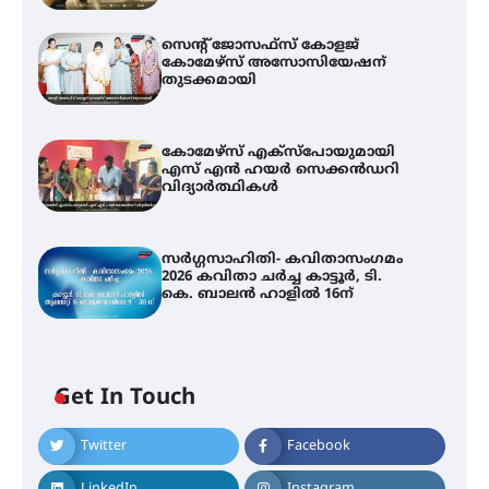
സെന്റ് ജോസഫ്സ് കോളജ്
കോമേഴ്‌സ് അസോസിയേഷന്
തുടക്കമായി
കോമേഴ്സ് എക്സ്പോയുമായി
എസ് എൻ ഹയർ സെക്കൻഡറി
വിദ്യാർത്ഥികൾ
സർഗ്ഗസാഹിതി- കവിതാസംഗമം
2026 കവിതാ ചർച്ച കാട്ടൂർ, ടി.
കെ. ബാലൻ ഹാളിൽ 16ന്
Get In Touch
Twitter
Facebook
LinkedIn
Instagram