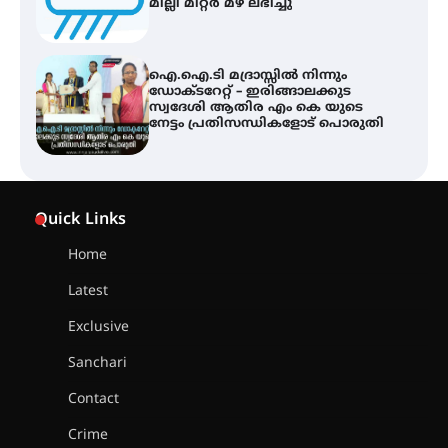
മില്ലി മീറ്റർ മഴ ലഭിച്ചു
ഐ.ഐ.ടി മദ്രാസ്സിൽ നിന്നും
ഡോക്ടറേറ്റ് – ഇരിങ്ങാലക്കുട
സ്വദേശി ആതിര എം കെ യുടെ
നേട്ടം പ്രതിസന്ധികളോട് പൊരുതി
ട്യുണീഷ്യൻ ചിത്രം ” ദി വോയിസ്
ഓഫ് ഹിന്ദ് റജബ് ” ഇരിങ്ങാലക്കുട
Quick Links
ഫിലിം സൊസൈറ്റി ആഗസ്റ്റ് 7
വെള്ളിയാഴ്ച സ്‌ക്രീൻ ചെയ്യുന്നു
Home
Latest
സെന്റ് ജോസഫ്സ് കോളജ്
കോമേഴ്‌സ് അസോസിയേഷന്
Exclusive
തുടക്കമായി
Sanchari
Contact
കോമേഴ്സ് എക്സ്പോയുമായി
Crime
എസ് എൻ ഹയർ സെക്കൻഡറി