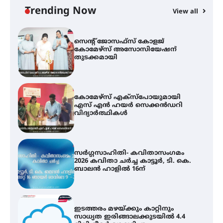
വെള്ളിയാഴ്ച സ്‌ക്രീൻ ചെയ്യുന്നു
Trending Now
View all
സെന്റ് ജോസഫ്സ് കോളജ്
കോമേഴ്‌സ് അസോസിയേഷന്
തുടക്കമായി
കോമേഴ്സ് എക്സ്പോയുമായി
എസ് എൻ ഹയർ സെക്കൻഡറി
വിദ്യാർത്ഥികൾ
സർഗ്ഗസാഹിതി- കവിതാസംഗമം
2026 കവിതാ ചർച്ച കാട്ടൂർ, ടി. കെ.
ബാലൻ ഹാളിൽ 16ന്
ഇടത്തരം മഴയ്ക്കും കാറ്റിനും
സാധ്യത ഇരിങ്ങാലക്കുടയിൽ 4.4