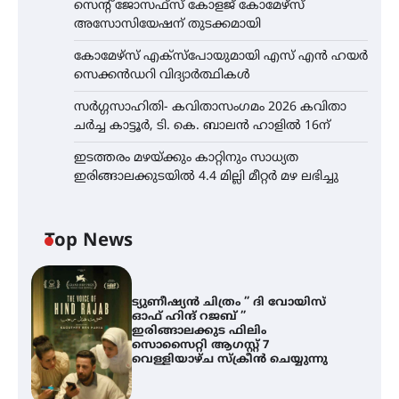
സെന്റ് ജോസഫ്സ് കോളജ് കോമേഴ്‌സ്
അസോസിയേഷന് തുടക്കമായി
കോമേഴ്സ് എക്സ്പോയുമായി എസ് എൻ ഹയർ
സെക്കൻഡറി വിദ്യാർത്ഥികൾ
സർഗ്ഗസാഹിതി- കവിതാസംഗമം 2026 കവിതാ
ചർച്ച കാട്ടൂർ, ടി. കെ. ബാലൻ ഹാളിൽ 16ന്
ഇടത്തരം മഴയ്ക്കും കാറ്റിനും സാധ്യത
ഇരിങ്ങാലക്കുടയിൽ 4.4 മില്ലി മീറ്റർ മഴ ലഭിച്ചു
Top News
ട്യുണീഷ്യൻ ചിത്രം ” ദി വോയിസ്
ഓഫ് ഹിന്ദ് റജബ് ”
ഇരിങ്ങാലക്കുട ഫിലിം
സൊസൈറ്റി ആഗസ്റ്റ് 7
വെള്ളിയാഴ്ച സ്‌ക്രീൻ ചെയ്യുന്നു