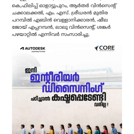
കെ,ഫിലിപ്പ് ഓളാട്ടുപുറം, ആർതർ വിൻസെന്റ്
ചക്കാലക്കൽ, എം. എസ്. ശ്രീധരൻ മുതിര
പറമ്പിൽ എബിൻ വെള്ളാനിക്കാരൻ, ഷീല
ജോയ് എപ്പറമ്പൻ, ലാലു വിൻസെന്റ്, ശങ്കർ
പഴയാറ്റിൽ എന്നിവർ സംസാരിച്ചു.