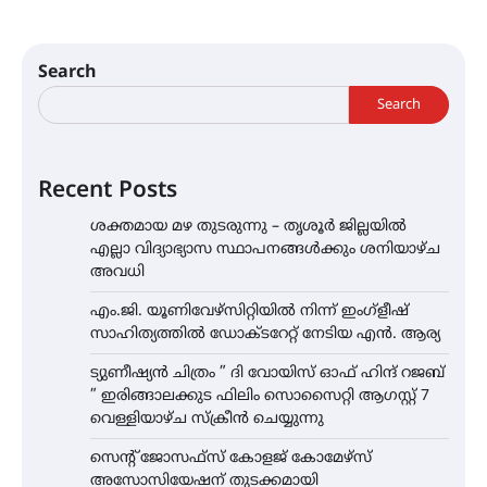
Search
Search
Recent Posts
ശക്തമായ മഴ തുടരുന്നു – തൃശൂർ ജില്ലയിൽ
എല്ലാ വിദ്യാഭ്യാസ സ്ഥാപനങ്ങൾക്കും ശനിയാഴ്ച
അവധി
എം.ജി. യൂണിവേഴ്‌സിറ്റിയിൽ നിന്ന് ഇംഗ്ളീഷ്
സാഹിത്യത്തിൽ ഡോക്ടറേറ്റ് നേടിയ എൻ. ആര്യ
ട്യുണീഷ്യൻ ചിത്രം ” ദി വോയിസ് ഓഫ് ഹിന്ദ് റജബ്
” ഇരിങ്ങാലക്കുട ഫിലിം സൊസൈറ്റി ആഗസ്റ്റ് 7
വെള്ളിയാഴ്ച സ്‌ക്രീൻ ചെയ്യുന്നു
സെന്റ് ജോസഫ്സ് കോളജ് കോമേഴ്‌സ്
അസോസിയേഷന് തുടക്കമായി