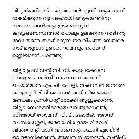
വിദ്യാർത്ഥികൾ – യുവാക്കൾ എന്നിവരുടെ ഭാവി
തകർക്കുന്ന വ്യാപകമായി അക്രമത്തിനും
അപകടങ്ങൾക്കും ഇടയാക്കുന്ന
കുടുംബബന്ധങ്ങൾ പോലും ഉലക്കുന്ന നാടിന്റെ
ഭാവി തന്നെ തകർക്കുന്ന ഈ വിപത്തിനെതിരെ
നാട് മുഴുവൻ ഉണരണമെന്നും തോമസ്
ഉണ്ണിയാടൻ പറഞ്ഞു.
ജില്ലാ പ്രസിഡന്റ്‌ സി. വി. കുര്യാക്കോസ്
നേതൃത്വം നൽകി. സംസ്ഥാന വൈസ്
ചെയർമാൻ എം. പി. പോളി, സംസ്ഥാന ജനറൽ
സെക്രട്ടറി മിനി മോഹൻദാസ്, നിയോജക
മണ്ഡലം പ്രസിഡന്റ്‌ റോക്കി ആളൂക്കാരൻ,
ജില്ലാ സെക്രട്ടറിമാരായ സേതുമാധവൻ,
സിജോയ് തോമസ്, പി. ടി. ജോർജ്, ജോസ്
ചെമ്പകശ്ശേരി, ഭാരവാഹികളായ വിവേക്
വിൻസെന്റ്, മാഗി വിൻസെന്റ്, ഫെനി എബിൻ
വെള്ളാനിക്കാരൻ, അജിത സദാനന്ദൻ, സതീഷ്.