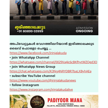
അപ്ഡേറ്റുകൾ വേഗത്തിലറിയാൻ ഇരിങ്ങാലക്കുട
ലൈവ് ഫോളോ ചെയ്യൂ …
https://www.facebook.com/irinjalakuda
▪
join WhatsApp Channel
https://whatsapp.com/channel/0029Va4ic6cBKfhytWZQed3O
▪
join WhatsApp News Group
https://chat.whatsapp.com/K3Ng4NRYDBR7baLXByhAEa
▪
subscribe YouTube channel
https://www.youtube.com/@irinjalakudanews
▪
follow Instagram
https://www.instagram.com/irinjalakudalive