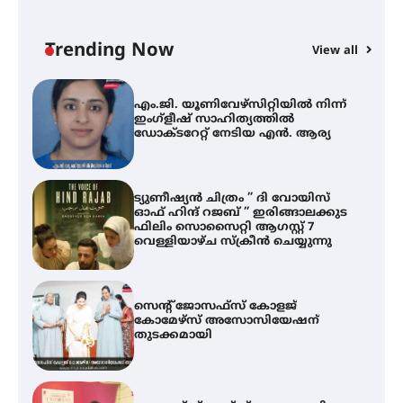
എം.ജി. യൂണിവേഴ്‌സിറ്റിയിൽ നിന്ന്
ഇംഗ്ളീഷ് സാഹിത്യത്തിൽ
ഡോക്ടറേറ്റ് നേടിയ എൻ. ആര്യ
Trending Now
View all
ട്യുണീഷ്യൻ ചിത്രം ” ദി വോയിസ്
A
ഓഫ് ഹിന്ദ് റജബ് ” ഇരിങ്ങാലക്കുട
എ
ഫിലിം സൊസൈറ്റി ആഗസ്റ്റ് 7
ഇ
വെള്ളിയാഴ്ച സ്‌ക്രീൻ ചെയ്യുന്നു
ന
സെന്റ് ജോസഫ്സ് കോളജ്
കോമേഴ്‌സ് അസോസിയേഷന്
തുടക്കമായി
കോമേഴ്സ് എക്സ്പോയുമായി
എസ് എൻ ഹയർ സെക്കൻഡറി
വിദ്യാർത്ഥികൾ