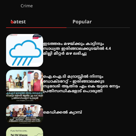
സെന്റ് ജോസഫ്സ് കോളജ്
Crime
കോമേഴ്‌സ് അസോസിയേഷന്
തുടക്കമായി
Latest
Popular
കോമേഴ്സ് എക്സ്പോയുമായി
എസ് എൻ ഹയർ സെക്കൻഡറി
ഇടത്തരം മഴയ്ക്കും കാറ്റിനും
വിദ്യാർത്ഥികൾ
സാധ്യത ഇരിങ്ങാലക്കുടയിൽ 4.4
മില്ലി മീറ്റർ മഴ ലഭിച്ചു
സർഗ്ഗസാഹിതി- കവിതാസംഗമം
2026 കവിതാ ചർച്ച കാട്ടൂർ, ടി. കെ.
ഐ.ഐ.ടി മദ്രാസ്സിൽ നിന്നും
ബാലൻ ഹാളിൽ 16ന്
ഡോക്ടറേറ്റ് – ഇരിങ്ങാലക്കുട
സ്വദേശി ആതിര എം കെ യുടെ നേട്ടം
പ്രതിസന്ധികളോട് പൊരുതി
മെഡിക്കൽ ക്യാമ്പ്