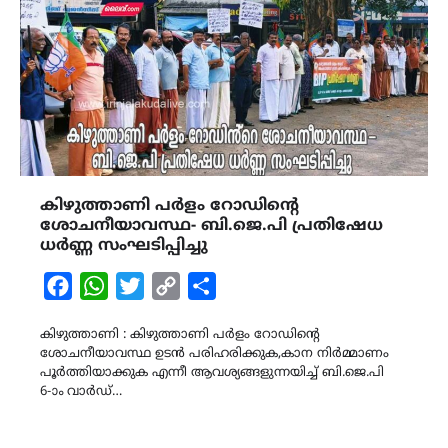
കിഴുത്താണി പർളം റോഡിൻ്റെ
ശോചനീയാവസ്ഥ- ബി.ജെ.പി പ്രതിഷേധ
ധർണ്ണ സംഘടിപ്പിച്ചു
Facebook
WhatsApp
Twitter
Copy
Share
Link
കിഴുത്താണി : കിഴുത്താണി പർളം റോഡിൻ്റെ
ശോചനീയാവസ്ഥ ഉടൻ പരിഹരിക്കുക,കാന നിർമ്മാണം
പൂർത്തിയാക്കുക എന്നീ ആവശ്യങ്ങളുന്നയിച്ച് ബി.ജെ.പി
6-ാം വാർഡ്…