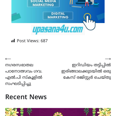
Post Views:
687
Post
⟵
⟶
നഗരസഭാതല
ഇറിഡിയം തട്ടിപ്പിൽ
navigation
പഠനോത്സവം ഗവ.
ഇരിങ്ങാലക്കുടയിൽ ഒരു
എൽ.പി സ്കൂളിൽ
കേസ് രജിസ്റ്റർ ചെയ്തു
സംഘടിപ്പിച്ചു
Recent News