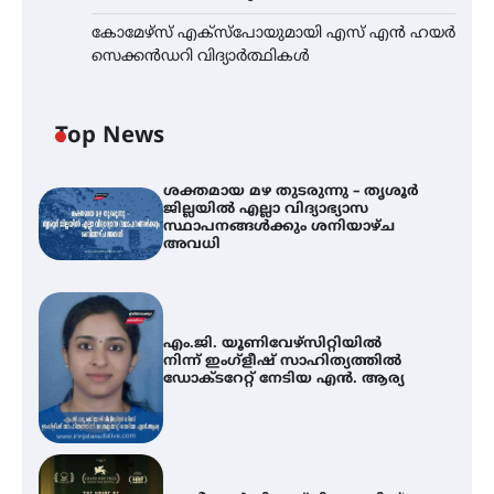
കോമേഴ്സ് എക്സ്പോയുമായി എസ് എൻ ഹയർ
സെക്കൻഡറി വിദ്യാർത്ഥികൾ
Top News
ശക്തമായ മഴ തുടരുന്നു – തൃശൂർ
ജില്ലയിൽ എല്ലാ വിദ്യാഭ്യാസ
സ്ഥാപനങ്ങൾക്കും ശനിയാഴ്ച
അവധി
എം.ജി. യൂണിവേഴ്‌സിറ്റിയിൽ
നിന്ന് ഇംഗ്ളീഷ് സാഹിത്യത്തിൽ
ഡോക്ടറേറ്റ് നേടിയ എൻ. ആര്യ