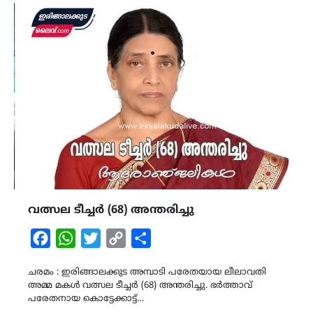
വത്സല ടീച്ചർ (68) അന്തരിച്ചു
Facebook
WhatsApp
Twitter
Copy
Share
Link
ചരമം : ഇരിങ്ങാലക്കുട അമ്പാടി പരേതയായ ലീലാവതി
അമ്മ മകൾ വത്സല ടീച്ചർ (68) അന്തരിച്ചു. ഭർത്താവ്
പരേതനായ കൊട്ടേക്കാട്ട്…