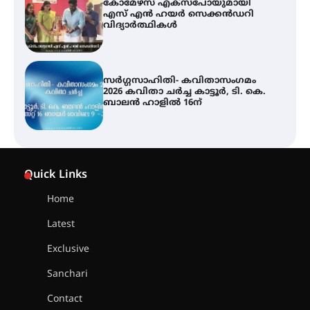
സർഗ്ഗസാഹിതി- കവിതാസംഗമം
2026 കവിതാ ചർച്ച കാട്ടൂർ, ടി. കെ.
ബാലൻ ഹാളിൽ 16ന്
ശക്തമായ മഴ തുടരുന്നു – തൃശൂർ
ജില്ലയിൽ എല്ലാ വിദ്യാഭ്യാസ
സ്ഥാപനങ്ങൾക്കും ശനിയാഴ്ച
അവധി
എം.ജി. യൂണിവേഴ്‌സിറ്റിയിൽ നിന്ന്
ഇംഗ്ളീഷ് സാഹിത്യത്തിൽ
Quick Links
ഡോക്ടറേറ്റ് നേടിയ എൻ. ആര്യ
Home
Latest
ട്യുണീഷ്യൻ ചിത്രം ” ദി വോയിസ്
ഓഫ് ഹിന്ദ് റജബ് ” ഇരിങ്ങാലക്കുട
Exclusive
ഫിലിം സൊസൈറ്റി ആഗസ്റ്റ് 7
വെള്ളിയാഴ്ച സ്‌ക്രീൻ ചെയ്യുന്നു
Sanchari
Contact