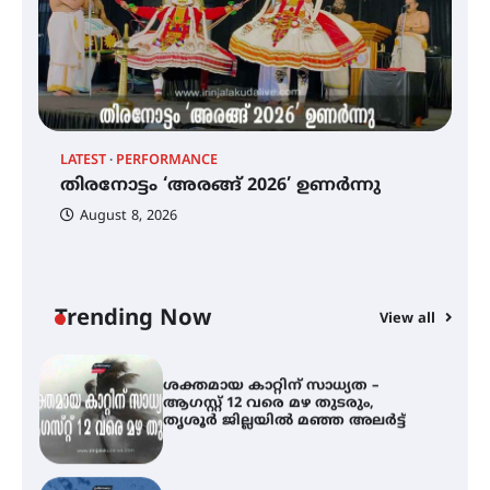
ട്യുണീഷ്യൻ ചിത്രം ” ദി വോയിസ്
ഓഫ് ഹിന്ദ് റജബ് ” ഇരിങ്ങാലക്കുട
ഫിലിം സൊസൈറ്റി ആഗസ്റ്റ് 7
വെള്ളിയാഴ്ച സ്‌ക്രീൻ ചെയ്യുന്നു
തിരനോട്ടം ‘അരങ്ങ് 2026’ ഉണർന്നു
LATEST
PERFORMANCE
EX
തിരനോട്ടം ‘അരങ്ങ് 2026’ ഉണർന്നു
ഐ
പ
August 8, 2026
ി
ക
ഐ.ടി.യു. ബാങ്കിലെ
ഇ
നിക്ഷേപകർക്ക് പണം തിരികെ
ലഭ്യമാക്കാൻ കേന്ദ്ര-കേരള
ന
സർക്കാരുകൾ അടിയന്തരമായി
ഇടപെടണമെന്ന് ഐ.ടി.യു. ബാങ്ക്
Trending Now
View all
നിക്ഷേപക സംരക്ഷണ സമിതി
ശക്തമായ കാറ്റിന് സാധ്യത –
ആഗസ്റ്റ് 12 വരെ മഴ തുടരും,
തൃശൂർ ജില്ലയിൽ മഞ്ഞ അലർട്ട്