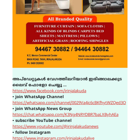
അപ്ഡേറ്റുകൾ വേഗത്തിലറിയാൻ ഇരിങ്ങാലക്കുട
ലൈവ് ഫോളോ ചെയ്യൂ …
https://www.facebook.com/irinjalakuda
▪
join WhatsApp Channel
https://whatsapp.com/channel/0029Va4ic6cBKfhytWZQed3O
▪
join WhatsApp News Group
https://chat.whatsapp.com/K3Ng4NRYDBR7baLXByhAEa
▪
subscribe YouTube channel
https://www.youtube.com/@irinjalakudanews
▪
follow Instagram
https://www.instagram.com/irinjalakudalive