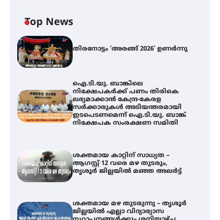
Top News
തിരനോട്ടം ‘അരങ്ങ് 2026’ ഉണർന്നു
ഐ.ടി.യു. ബാങ്കിലെ
നിക്ഷേപകർക്ക് പണം തിരികെ
ലഭ്യമാക്കാൻ കേന്ദ്ര-കേരള
സർക്കാരുകൾ അടിയന്തരമായി
ഇടപെടണമെന്ന് ഐ.ടി.യു. ബാങ്ക്
നിക്ഷേപക സംരക്ഷണ സമിതി
ശക്തമായ കാറ്റിന് സാധ്യത –
ആഗസ്റ്റ് 12 വരെ മഴ തുടരും,
തൃശൂർ ജില്ലയിൽ മഞ്ഞ അലർട്ട്
ശക്തമായ മഴ തുടരുന്നു – തൃശൂർ
ജില്ലയിൽ എല്ലാ വിദ്യാഭ്യാസ
ഐ.ടി.യു. ബാങ്കിലെ
സ്ഥാപനങ്ങൾക്കും ശനിയാഴ്ച