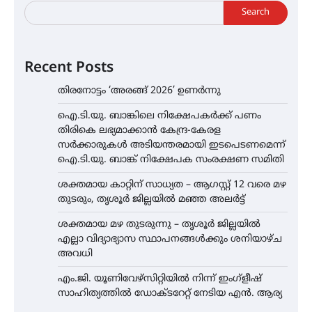
Search
Recent Posts
തിരനോട്ടം ‘അരങ്ങ് 2026’ ഉണർന്നു
ഐ.ടി.യു. ബാങ്കിലെ നിക്ഷേപകർക്ക് പണം
തിരികെ ലഭ്യമാക്കാൻ കേന്ദ്ര-കേരള
സർക്കാരുകൾ അടിയന്തരമായി ഇടപെടണമെന്ന്
ഐ.ടി.യു. ബാങ്ക് നിക്ഷേപക സംരക്ഷണ സമിതി
ശക്തമായ കാറ്റിന് സാധ്യത – ആഗസ്റ്റ് 12 വരെ മഴ
തുടരും, തൃശൂർ ജില്ലയിൽ മഞ്ഞ അലർട്ട്
ശക്തമായ മഴ തുടരുന്നു – തൃശൂർ ജില്ലയിൽ
എല്ലാ വിദ്യാഭ്യാസ സ്ഥാപനങ്ങൾക്കും ശനിയാഴ്ച
അവധി
എം.ജി. യൂണിവേഴ്‌സിറ്റിയിൽ നിന്ന് ഇംഗ്ളീഷ്
സാഹിത്യത്തിൽ ഡോക്ടറേറ്റ് നേടിയ എൻ. ആര്യ