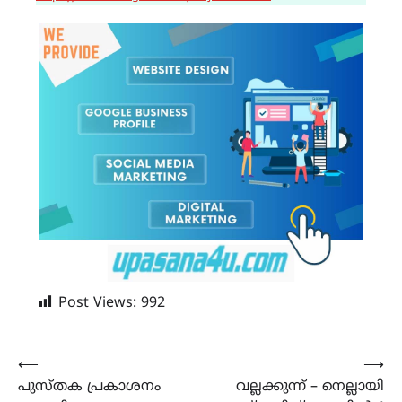
Post Views:
992
Post
⟵
⟶
പുസ്തക പ്രകാശനം
വല്ലക്കുന്ന് – നെല്ലായി
navigation