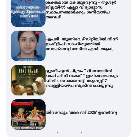
ശക്തമായ മഴ തുടരുന്നു – തൃശൂർ
ജില്ലയിൽ എല്ലാ വിദ്യാഭ്യാസ
സ്ഥാപനങ്ങൾക്കും ശനിയാഴ്ച
അവധി
എം.ജി. യൂണിവേഴ്‌സിറ്റിയിൽ നിന്ന്
ഇംഗ്ളീഷ് സാഹിത്യത്തിൽ
ഡോക്ടറേറ്റ് നേടിയ എൻ. ആര്യ
ട്യുണീഷ്യൻ ചിത്രം ” ദി വോയിസ്
ഓഫ് ഹിന്ദ് റജബ് ” ഇരിങ്ങാലക്കുട
ഫിലിം സൊസൈറ്റി ആഗസ്റ്റ് 7
വെള്ളിയാഴ്ച സ്‌ക്രീൻ ചെയ്യുന്നു
തിരനോട്ടം ‘അരങ്ങ് 2026’ ഉണർന്നു
ഐ.ടി.യു. ബാങ്കിലെ