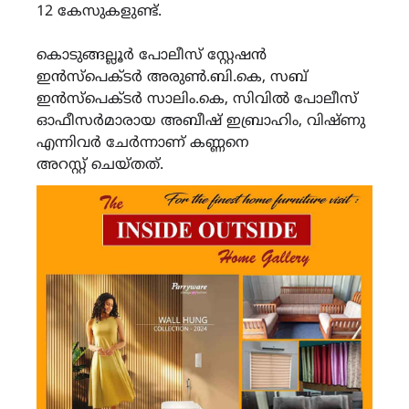
12 കേസുകളുണ്ട്.
കൊടുങ്ങല്ലൂർ പോലീസ് സ്റ്റേഷൻ
ഇൻസ്പെക്ടർ അരുൺ.ബി.കെ, സബ്
ഇൻസ്പെക്ടർ സാലിം.കെ, സിവിൽ പോലീസ്
ഓഫീസർമാരായ അബീഷ് ഇബ്രാഹിം, വിഷ്ണു
എന്നിവർ ചേർന്നാണ് കണ്ണനെ
അറസ്റ്റ് ചെയ്തത്.