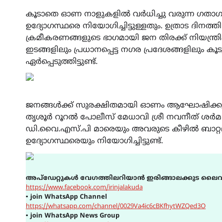
കൂടാതെ ഓണ നാളുകളിൽ വർധിച്ചു വരുന്ന ഗതാഗ
ഉദ്യോഗസ്ഥരെ നിയോഗിച്ചിട്ടുള്ളതും. ഉത്രാട ദിന
ക്രമീകരണങ്ങളുടെ ഭാഗമായി ജന തിരക്ക് നിയന്ത്
ഇടങ്ങളിലും പ്രധാനപ്പെട്ട നഗര പ്രദേശങ്ങളിലും കൂ
ഏർപ്പെടുത്തിട്ടുണ്ട്.
ജനങ്ങൾക്ക് സുരക്ഷിതമായി ഓണം ആഘോഷിക്കുന്ന
തൃശൂർ റൂറൽ പോലീസ് മേധാവി ശ്രീ നവനീത് ശർ
ഡി.വൈ.എസ്‌.പി മാരെയും അവരുടെ കീഴിൽ ബാറ്
ഉദ്യോഗസ്ഥരെയും നിയോഗിച്ചിട്ടുണ്ട്.
അപ്ഡേറ്റുകൾ വേഗത്തിലറിയാൻ ഇരിങ്ങാലക്കുട ലൈവ
https://www.facebook.com/irinjalakuda
▪
join WhatsApp Channel
https://whatsapp.com/channel/0029Va4ic6cBKfhytWZQed3O
▪
join WhatsApp News Group