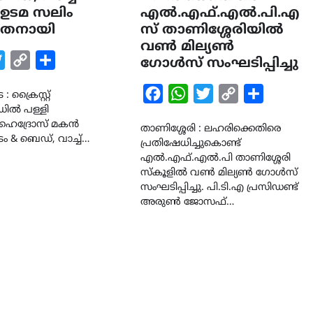
 ഉടമ സലിം
എൽ.എഫ്.എൽ.പി.എ
്യാതനായി
സ് താണിശ്ശേരിയിൽ
വൺ മില്യൺ
k
tsApp
Twitter
Copy
Share
ഗോൾസ് സംഘടിപ്പിച്ചു
Link
Facebook
WhatsApp
Twitter
Copy
Share
: ക്രൈസ്റ്റ്
ിൽ പള്ളി
Link
 ഹൈദ്രോസ് മകൻ
താണിശ്ശേരി : ലഹരിക്കെതിരെ
LATEST
LITERATURE
ൈം & ബെഡ്, വാച്ച്…
പ്രതിഷേധിച്ചുകൊണ്ട്
സർഗ്ഗസാഹിതി-
എൽ.എഫ്.എൽ.പി താണിശ്ശേരി
കവിതാസംഗമം 2026 കവിത
സ്കൂളിൽ വൺ മില്യൺ ഗോൾസ്
ചർച്ച കാട്ടൂർ, ടി. കെ. ബാല
സംഘടിപ്പിച്ചു. പി.ടി.എ പ്രസിഡണ്ട്
ഹാളിൽ 16ന്
അരുൺ ജോസഫ്…
August 6, 2026