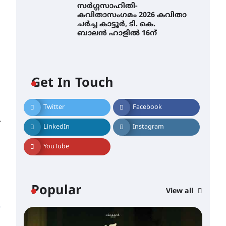
സർഗ്ഗസാഹിതി-
കവിതാസംഗമം 2026 കവിതാ
ചർച്ച കാട്ടൂർ, ടി. കെ.
ബാലൻ ഹാളിൽ 16ന്
Get In Touch
Twitter
Facebook
⟶
LinkedIn
Instagram
YouTube
Popular
View all
CAM