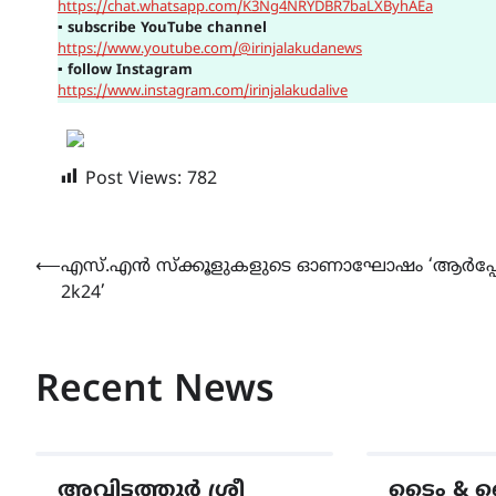
https://chat.whatsapp.com/K3Ng4NRYDBR7baLXByhAEa
▪
subscribe YouTube channel
https://www.youtube.com/@irinjalakudanews
▪
follow Instagram
https://www.instagram.com/irinjalakudalive
Post Views:
782
Post
⟵
എസ്.എൻ സ്ക്കൂളുകളുടെ ഓണാഘോഷം ‘ആർപ്
2k24’
navigation
Recent News
അവിട്ടത്തൂർ ശ്രീ
ടൈം & ബെ