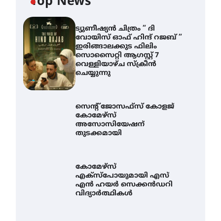
Top News
ട്യുണീഷ്യൻ ചിത്രം ” ദി
വോയിസ് ഓഫ് ഹിന്ദ് റജബ് ”
ഇരിങ്ങാലക്കുട ഫിലിം
സൊസൈറ്റി ആഗസ്റ്റ് 7
വെള്ളിയാഴ്ച സ്‌ക്രീൻ
ചെയ്യുന്നു
സെന്റ് ജോസഫ്സ് കോളജ്
കോമേഴ്‌സ്
അസോസിയേഷന്
തുടക്കമായി
കോമേഴ്സ്
എക്സ്പോയുമായി എസ്
എൻ ഹയർ സെക്കൻഡറി
വിദ്യാർത്ഥികൾ