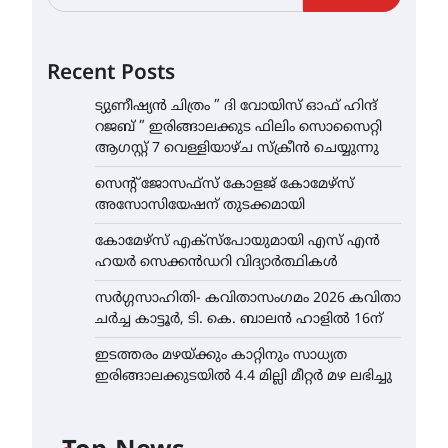
Recent Posts
ട്യുണീഷ്യൻ ചിത്രം ” ദി വോയിസ് ഓഫ് ഹിന്ദ്
റജബ് ” ഇരിങ്ങാലക്കുട ഫിലിം സൊസൈറ്റി
ആഗസ്റ്റ് 7 വെള്ളിയാഴ്ച സ്‌ക്രീൻ ചെയ്യുന്നു
സെന്റ് ജോസഫ്സ് കോളജ് കോമേഴ്‌സ്
അസോസിയേഷന് തുടക്കമായി
കോമേഴ്സ് എക്സ്പോയുമായി എസ് എൻ
ഹയർ സെക്കൻഡറി വിദ്യാർത്ഥികൾ
സർഗ്ഗസാഹിതി- കവിതാസംഗമം 2026 കവിതാ
ചർച്ച കാട്ടൂർ, ടി. കെ. ബാലൻ ഹാളിൽ 16ന്
ഇടത്തരം മഴയ്ക്കും കാറ്റിനും സാധ്യത
ഇരിങ്ങാലക്കുടയിൽ 4.4 മില്ലി മീറ്റർ മഴ ലഭിച്ചു