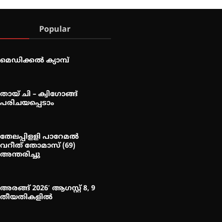
Popular
മെഡിക്കൽ ക്യാമ്പ്
തായ് ചി – ക്വിഗോങ്ങ്
പരിചയപ്പെടാം
തേലപ്പിളളി പാറേമൽ
വറീത് തോമാസ് (69)
അന്തരിച്ചു
അരങ്ങ് 2026′ ആഗസ്റ്റ് 8, 9
തീയതികളിൽ