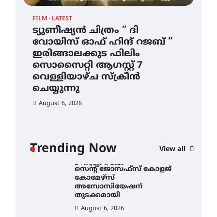
ഇടത്തരം മഴയ്ക്കും കാറ്റിനും
FILM
LATEST
സാധ്യത ഇരിങ്ങാലക്കുടയിൽ
4.4 മില്ലി മീറ്റർ മഴ ലഭിച്ചു
ട്യുണീഷ്യൻ ചിത്രം ” ദി
വോയിസ് ഓഫ് ഹിന്ദ് റജബ് ”
August 6, 2026
ഇരിങ്ങാലക്കുട ഫിലിം
ഐ.ഐ.ടി മദ്രാസ്സിൽ നിന്നും
സൊസൈറ്റി ആഗസ്റ്റ് 7
ഡോക്ടറേറ്റ് – ഇരിങ്ങാലക്കുട
സ്വദേശി ആതിര എം കെ
വെള്ളിയാഴ്ച സ്‌ക്രീൻ
യുടെ നേട്ടം പ്രതിസന്ധികളോട്
ചെയ്യുന്നു
പൊരുതി
August 6, 2026
August 5, 2026
ട്യുണീഷ്യൻ ചിത്രം ” ദി
വോയിസ് ഓഫ് ഹിന്ദ് റജബ് ”
ഇരിങ്ങാലക്കുട ഫിലിം
സൊസൈറ്റി ആഗസ്റ്റ് 7
വെള്ളിയാഴ്ച സ്‌ക്രീൻ
Trending Now
View all
ചെയ്യുന്നു
August 6, 2026
സെന്റ് ജോസഫ്സ് കോളജ്
കോമേഴ്‌സ്
അസോസിയേഷന്
തുടക്കമായി
August 6, 2026