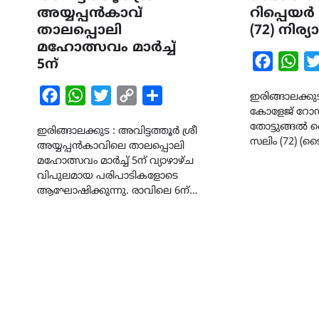
അയ്യപ്പൻകാവ്
റിപ്പെയർ
താലപ്പൊലി
(72) നിര
മഹോത്സവം മാർച്ച്‌
Faceboo
Wha
5ന്
Facebook
WhatsApp
Twitter
Copy
Share
ഇരിങ്ങാലക്കുട 
കോളേജ് റോഡ
Link
തോട്ടുങ്ങൽ
ഇരിങ്ങാലക്കുട : അവിട്ടത്തൂർ ശ്രീ
സലിം (72) (ട
അയ്യപ്പൻകാവിലെ താലപ്പൊലി
മഹോത്സവം മാർച്ച്‌ 5ന് വ്യാഴാഴ്ച
വിപുലമായ പരിപാടികളോടെ
ആഘോഷിക്കുന്നു. രാവിലെ 6ന്…