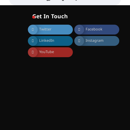
വോയിസ് ഓഫ് ഹിന്ദ് റജബ് ”
ഇരിങ്ങാലക്കുട ഫിലിം
സൊസൈറ്റി ആഗസ്റ്റ് 7
Get In Touch
വെള്ളിയാഴ്ച സ്‌ക്രീൻ
ചെയ്യുന്നു
Twitter
Facebook
August 6, 2026
സെന്റ് ജോസഫ്സ് കോളജ്
LinkedIn
Instagram
കോമേഴ്‌സ്
അസോസിയേഷന്
തുടക്കമായി
YouTube
August 6, 2026
കോമേഴ്സ്
എക്സ്പോയുമായി എസ്
എൻ ഹയർ സെക്കൻഡറി
വിദ്യാർത്ഥികൾ
August 6, 2026
സർഗ്ഗസാഹിതി-
കവിതാസംഗമം 2026 കവിതാ
ചർച്ച കാട്ടൂർ, ടി. കെ. ബാലൻ
ഹാളിൽ 16ന്
August 6, 2026