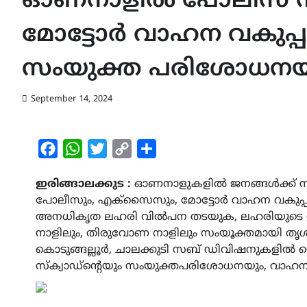
ഓണനാളിൽ പോലീസ് സ
മോട്ടോർ വാഹന വകുപ്പും
സംയുക്ത പരിശോധനയ
September 14, 2024
Facebook
WhatsApp
Twitter
Copy
Share
Link
ഇരിങ്ങാലക്കുട :
ഓണനാളുകളിൽ ജനങ്ങൾക്ക് സ
പോലീസും, എക്സൈസും, മോട്ടോർ വാഹന വകുപ്പ
അനധികൃത ലഹരി വിൽപന തടയുക, ലഹരിയുടെ ഉപഭ
നാളിലും, തിരുവോണ നാളിലും സംയൂക്തമായി തൃശൂ
കൊടുങ്ങല്ലൂർ, ചാലക്കുടി സബ് ഡിവിഷനുകളിൽ 
സ്ക്വാഡ്ന്റെയും സംയുക്തപരിശോധനയും, വാഹന