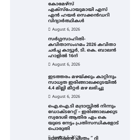
കോമേഴ്സ്
എക്സ്പോയുമായി എസ്
എൻ ഹയർ സെക്കൻഡറി
വിദ്യാർത്ഥികൾ
August 6, 2026
സർഗ്ഗസാഹിതി-
കവിതാസംഗമം 2026 കവിതാ
ചർച്ച കാട്ടൂർ, ടി. കെ. ബാലൻ
ഹാളിൽ 16ന്
August 6, 2026
ഇടത്തരം മഴയ്ക്കും കാറ്റിനും
സാധ്യത ഇരിങ്ങാലക്കുടയിൽ
4.4 മില്ലി മീറ്റർ മഴ ലഭിച്ചു
August 6, 2026
ഐ.ഐ.ടി മദ്രാസ്സിൽ നിന്നും
ഡോക്ടറേറ്റ് – ഇരിങ്ങാലക്കുട
സ്വദേശി ആതിര എം കെ
യുടെ നേട്ടം പ്രതിസന്ധികളോട്
പൊരുതി
August 5, 2026
ട്യുണീഷ്യൻ ചിത്രം ” ദി