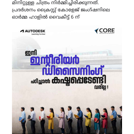
മിനിറ്റുള്ള ചിത്രം നിർമ്മിച്ചിരിക്കുന്നത്.
പ്രദർശനം ക്രൈസ്റ്റ് കോളേജ് ജംഗ്ഷനിലെ
ഓർമ്മ ഹാളിൽ വൈകീട്ട് 6 ന്