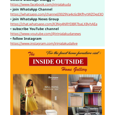
https://www.facebook.com/irinjalakuda
▪
join WhatsApp Channel
https://whatsapp.com/channel/0029Va4ic6cBKfhytWZQed3O
▪
join WhatsApp News Group
https://chat.whatsapp.com/K3Ng4NRYDBR7baLXByhAEa
▪
subscribe YouTube channel
https://www.youtube.com/@irinjalakudanews
▪
follow Instagram
https://www.instagram.com/irinjalakudalive