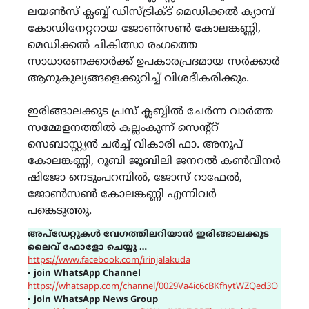
ലയൺസ് ക്ലബ്ബ് ഡിസ്ട്രിക്ട് മെഡിക്കൽ ക്യാമ്പ്
കോഡിനേറ്ററായ ജോൺസൺ കോലങ്കണ്ണി,
മെഡിക്കൽ ചികിത്സാ രംഗത്തെ
സാധാരണക്കാർക്ക് ഉപകാരപ്രദമായ സർക്കാർ
ആനുകുല്യങ്ങളെക്കുറിച്ച് വിശദീകരിക്കും.
ഇരിങ്ങാലക്കുട പ്രസ് ക്ലബ്ബിൽ ചേർന്ന വാർത്ത
സമ്മേളനത്തിൽ കല്ലംകുന്ന് സെന്റ്റ്
സെബാസ്റ്റ്യൻ ചർച്ച് വികാരി ഫാ. അനൂപ്
കോലങ്കണ്ണി, റൂബി ജൂബിലി ജനറൽ കൺവീനർ
ഷിജോ നെടുംപറമ്പിൽ, ജോസ് റാഫേൽ,
ജോൺസൺ കോലങ്കണ്ണി എന്നിവർ
പങ്കെടുത്തു.
അപ്ഡേറ്റുകൾ വേഗത്തിലറിയാൻ ഇരിങ്ങാലക്കുട
ലൈവ് ഫോളോ ചെയ്യൂ …
https://www.facebook.com/irinjalakuda
▪
join WhatsApp Channel
https://whatsapp.com/channel/0029Va4ic6cBKfhytWZQed3O
▪
join WhatsApp News Group