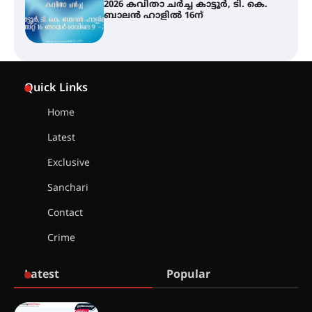
സ്ഥാപനങ്ങൾക്കും ശനിയാഴ്ച
അവധി
എം.ജി. യൂണിവേഴ്‌സിറ്റിയിൽ നിന്ന്
ഇംഗ്ളീഷ് സാഹിത്യത്തിൽ
Quick Links
ഡോക്ടറേറ്റ് നേടിയ എൻ. ആര്യ
Home
Latest
ട്യുണീഷ്യൻ ചിത്രം ” ദി വോയിസ്
ഓഫ് ഹിന്ദ് റജബ് ” ഇരിങ്ങാലക്കുട
Exclusive
ഫിലിം സൊസൈറ്റി ആഗസ്റ്റ് 7
വെള്ളിയാഴ്ച സ്‌ക്രീൻ ചെയ്യുന്നു
Sanchari
Contact
സെന്റ് ജോസഫ്സ് കോളജ്
Crime
കോമേഴ്‌സ് അസോസിയേഷന്
തുടക്കമായി
Latest
Popular
കോമേഴ്സ് എക്സ്പോയുമായി