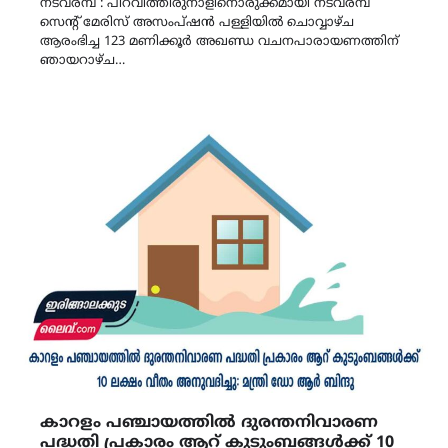
നടവരമ്പ് : പിറവി‌ത്തിരുനാളിനൊരുക്കമായി നടവരമ്പ്
സെന്റ് മേരിസ് അസംപ്ഷൻ പള്ളിയിൽ ചൊവ്വാഴ്ച
ആരംഭിച്ച 123 മണിക്കൂർ അഖണ്ഡ വചനപാരായണത്തിന്
ഞായറാഴ്ച…
കാറളം പഞ്ചായത്തിൽ ദുരന്തനിവാരണ
പദ്ധതി പ്രകാരം ആറ് കുടുംബങ്ങൾക്ക് 10