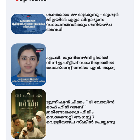
ശക്തമായ മഴ തുടരുന്നു – തൃശൂർ
ജില്ലയിൽ എല്ലാ വിദ്യാഭ്യാസ
സ്ഥാപനങ്ങൾക്കും ശനിയാഴ്ച
അവധി
എം.ജി. യൂണിവേഴ്‌സിറ്റിയിൽ
നിന്ന് ഇംഗ്ളീഷ് സാഹിത്യത്തിൽ
ഡോക്ടറേറ്റ് നേടിയ എൻ. ആര്യ
ട്യുണീഷ്യൻ ചിത്രം ” ദി വോയിസ്
ഓഫ് ഹിന്ദ് റജബ് ”
ഇരിങ്ങാലക്കുട ഫിലിം
സൊസൈറ്റി ആഗസ്റ്റ് 7
വെള്ളിയാഴ്ച സ്‌ക്രീൻ ചെയ്യുന്നു