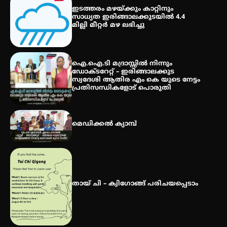
എസ് എൻ ഹയർ സെക്കൻഡറി
ഇടത്തരം മഴയ്ക്കും കാറ്റിനും
വിദ്യാർത്ഥികൾ
സാധ്യത ഇരിങ്ങാലക്കുടയിൽ 4.4
മില്ലി മീറ്റർ മഴ ലഭിച്ചു
സർഗ്ഗസാഹിതി- കവിതാസംഗമം
2026 കവിതാ ചർച്ച കാട്ടൂർ, ടി. കെ.
ഐ.ഐ.ടി മദ്രാസ്സിൽ നിന്നും
ബാലൻ ഹാളിൽ 16ന്
ഡോക്ടറേറ്റ് – ഇരിങ്ങാലക്കുട
സ്വദേശി ആതിര എം കെ യുടെ നേട്ടം
പ്രതിസന്ധികളോട് പൊരുതി
മെഡിക്കൽ ക്യാമ്പ്
തായ് ചി – ക്വിഗോങ്ങ് പരിചയപ്പെടാം