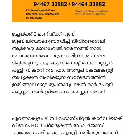
ഉച്ചയ്ക്ക് 2 മണിയ്ക്ക് റൂബി
ജൂബിലിയോടനുബന്ധിച്ച് ജീവിതശൈലി
ആരോഗ്യ ബോധവൽക്കരണത്തിനായി
പൊതുസമ്മേളനവും സെമിനാറും സംഘ
ടിപ്പിക്കുന്നു. കല്ലംകുന്ന് സെൻ്റ് സെബാസ്റ്റ്യൻ
പള്ളി വികാരി റവ. ഫാ. അനൂപ് കോലങ്കണ്ണി
അധ്യക്ഷത വഹിക്കുന്ന സമ്മേളനത്തിൽ
ഇരിങ്ങാലക്കുട രൂപതാധ്യ ക്ഷൻ മാർ പോളി
കണ്ണുക്കാടൻ ഉദ്ഘാടനം ചെയ്യുന്നതാണ്.
എറണാകുളം ലിസി ഹോസ്‌പിറ്റൽ കാർഡിയാക്
വിഭാഗം HOD പദ്‌മഭൂഷൺ ഡോ. ജോസ്
ചാക്കോ പെരിയപുറം ക്ലാസ്സ് നയിക്കുന്നതാണ്.