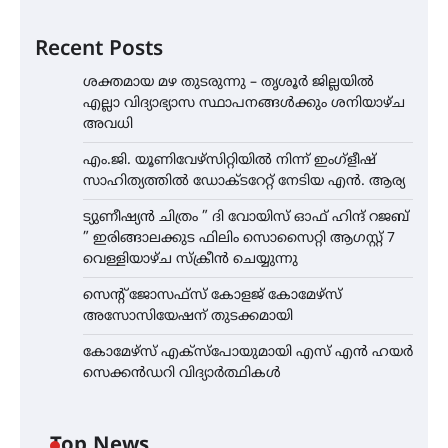
Recent Posts
ശക്തമായ മഴ തുടരുന്നു – തൃശൂർ ജില്ലയിൽ
എല്ലാ വിദ്യാഭ്യാസ സ്ഥാപനങ്ങൾക്കും ശനിയാഴ്ച
അവധി
എം.ജി. യൂണിവേഴ്‌സിറ്റിയിൽ നിന്ന് ഇംഗ്ളീഷ്
സാഹിത്യത്തിൽ ഡോക്ടറേറ്റ് നേടിയ എൻ. ആര്യ
ട്യുണീഷ്യൻ ചിത്രം ” ദി വോയിസ് ഓഫ് ഹിന്ദ് റജബ്
” ഇരിങ്ങാലക്കുട ഫിലിം സൊസൈറ്റി ആഗസ്റ്റ് 7
വെള്ളിയാഴ്ച സ്‌ക്രീൻ ചെയ്യുന്നു
സെന്റ് ജോസഫ്സ് കോളജ് കോമേഴ്‌സ്
അസോസിയേഷന് തുടക്കമായി
കോമേഴ്സ് എക്സ്പോയുമായി എസ് എൻ ഹയർ
സെക്കൻഡറി വിദ്യാർത്ഥികൾ
Top News