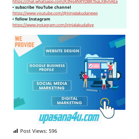
https://chat.whatsapp.com/K3Ng4NRYDBR7baLXByhAEa
▪
subscribe YouTube channel
https://www.youtube.com/@irinjalakudanews
▪
follow Instagram
https://www.instagram.com/irinjalakudalive
Post Views:
596