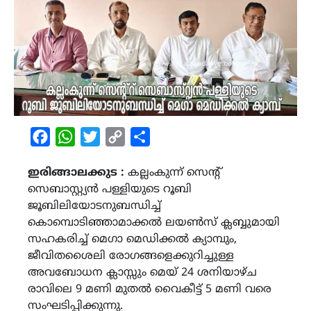
Facebook
WhatsApp
Twitter
Copy
Share
Link
ഇരിങ്ങാലക്കുട :
കല്ലംകുന്ന് സെന്റ്
സെബാസ്റ്റ്യൻ പള്ളിയുടെ റൂബി
ജൂബിലിയോടനുബന്ധിച്ച്
കൊമ്പൊടിഞ്ഞാമാക്കൽ ലയൺസ് ക്ലബ്ബുമായി
സഹകരിച്ച് മെഗാ മെഡിക്കൽ ക്യാമ്പും,
ജീവിതശൈലി രോഗങ്ങളെക്കുറിച്ചുള്ള
അവബോധന ക്ലാസ്സും മെയ് 24 ശനിയാഴ്‌ച
രാവിലെ 9 മണി മുതൽ വൈകീട്ട് 5 മണി വരെ
സംഘടിപ്പിക്കുന്നു.