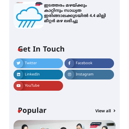
ഇടത്തരം മഴയ്ക്കും
കാറ്റിനും സാധ്യത
ഇരിങ്ങാലക്കുടയിൽ 4.4 മില്ലി
മീറ്റർ മഴ ലഭിച്ചു
കോമേഴ്സ്
എക്സ്പോയുമായി എസ്
എൻ ഹയർ സെക്കൻഡറി
വിദ്യാർത്ഥികൾ
Get In Touch
August 6, 2026
സർഗ്ഗസാഹിതി-
Twitter
Facebook
കവിതാസംഗമം 2026 കവിതാ
ചർച്ച കാട്ടൂർ, ടി. കെ. ബാലൻ
LinkedIn
Instagram
ഹാളിൽ 16ന്
August 6, 2026
YouTube
ഇടത്തരം മഴയ്ക്കും കാറ്റിനും
സാധ്യത ഇരിങ്ങാലക്കുടയിൽ
4.4 മില്ലി മീറ്റർ മഴ ലഭിച്ചു
Popular
View all
August 6, 2026
ഐ.ഐ.ടി മദ്രാസ്സിൽ നിന്നും