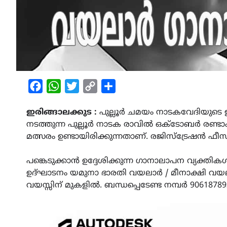
Facebook
WhatsApp
Twitter
Copy
Share
Link
ഇരിങ്ങാലക്കുട :
പുല്ലൂർ ചമയം നാടകവേദിയുടെ
നടത്തുന്ന പുല്ലൂർ നാടക രാവിൽ ഒക്ടോബർ രണ്ട
മത്സരം ഉണ്ടായിരിക്കുന്നതാണ്. രജിസ്ട്രേഷൻ ഫീസ്
പങ്കെടുക്കാൻ ഉദ്ദേശിക്കുന്ന ഗാനാലാപന വ്യക്ത
ഉദ്ഘാടനം യമുനാ ഭാരതി വയലാർ / മീനാക്ഷി വയലാർ.
വയസ്സിന് മുകളിൽ. ബന്ധപ്പെടേണ്ട നമ്പർ 906187