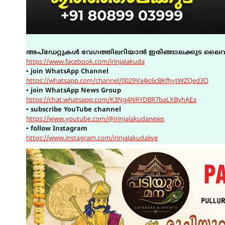
അപ്ഡേറ്റുകൾ വേഗത്തിലറിയാൻ ഇരിങ്ങാലക്കുട ലൈവ
https://www.facebook.com/irinjalakuda
▪
join WhatsApp Channel
https://whatsapp.com/channel/0029Va4ic6cBKfhytWZQed3O
▪
join WhatsApp News Group
https://chat.whatsapp.com/K3Ng4NRYDBR7baLXByhAEa
▪
subscribe YouTube channel
https://www.youtube.com/@irinjalakudanews
▪
follow Instagram
https://www.instagram.com/irinjalakudalive