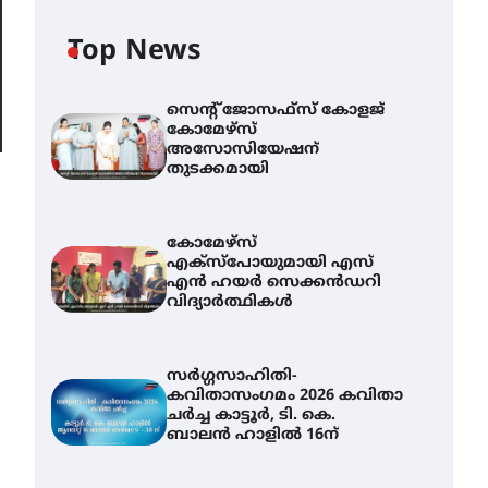
Top News
സെന്റ് ജോസഫ്സ് കോളജ്
കോമേഴ്‌സ്
അസോസിയേഷന്
തുടക്കമായി
കോമേഴ്സ്
എക്സ്പോയുമായി എസ്
എൻ ഹയർ സെക്കൻഡറി
വിദ്യാർത്ഥികൾ
സർഗ്ഗസാഹിതി-
കവിതാസംഗമം 2026 കവിതാ
ചർച്ച കാട്ടൂർ, ടി. കെ.
ബാലൻ ഹാളിൽ 16ന്