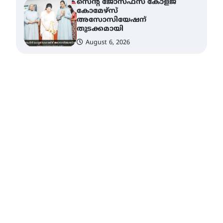
കോമേഴ്‌സ്
അസോസിയേഷന്
തുടക്കമായി
August 6, 2026
കോമേഴ്സ്
എക്സ്പോയുമായി എസ്
എൻ ഹയർ സെക്കൻഡറി
വിദ്യാർത്ഥികൾ
August 6, 2026
സർഗ്ഗസാഹിതി-
കവിതാസംഗമം 2026 കവിതാ
ചർച്ച കാട്ടൂർ, ടി. കെ. ബാലൻ
ഹാളിൽ 16ന്
August 6, 2026
ഇടത്തരം മഴയ്ക്കും കാറ്റിനും
സാധ്യത ഇരിങ്ങാലക്കുടയിൽ
4.4 മില്ലി മീറ്റർ മഴ ലഭിച്ചു
August 6, 2026
ഐ.ഐ.ടി മദ്രാസ്സിൽ നിന്നും