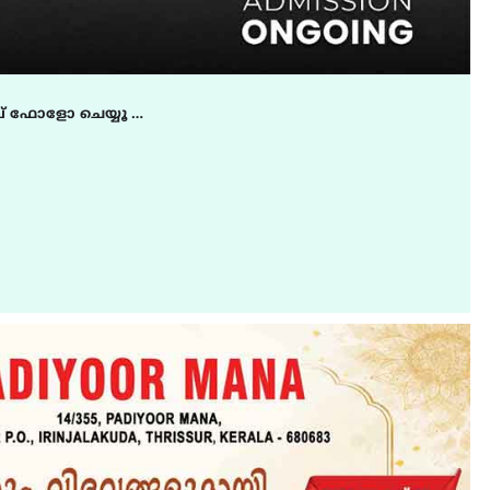
് ഫോളോ ചെയ്യൂ …