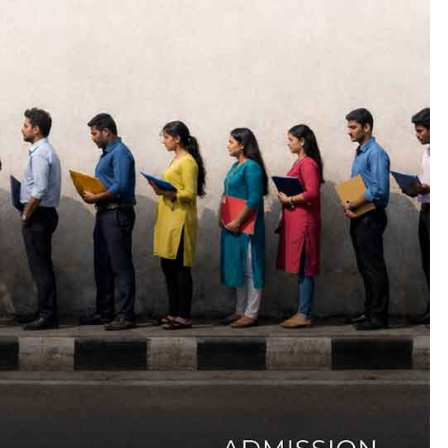
CLIMATE
LATEST
ഇടത്തരം മഴയ്ക്കും കാറ്റിനു
സാധ്യത ഇരിങ്ങാലക്കുടയി
4.4 മില്ലി മീറ്റർ മഴ ലഭിച്ചു
August 6, 2026