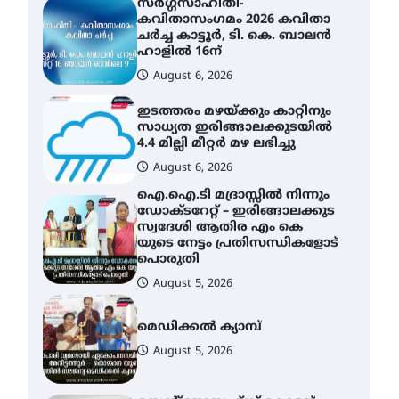
കവിതാസംഗമം 2026 കവിതാ
ചർച്ച കാട്ടൂർ, ടി. കെ. ബാലൻ
ഹാളിൽ 16ന്
August 6, 2026
ഇടത്തരം മഴയ്ക്കും കാറ്റിനും
സാധ്യത ഇരിങ്ങാലക്കുടയിൽ
4.4 മില്ലി മീറ്റർ മഴ ലഭിച്ചു
August 6, 2026
ഐ.ഐ.ടി മദ്രാസ്സിൽ നിന്നും
ഡോക്ടറേറ്റ് – ഇരിങ്ങാലക്കുട
സ്വദേശി ആതിര എം കെ
യുടെ നേട്ടം പ്രതിസന്ധികളോട്
പൊരുതി
August 5, 2026
മെഡിക്കൽ ക്യാമ്പ്
August 5, 2026
സെന്റ് ജോസഫ്സ് കോളജ്