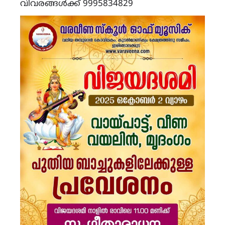
വിവരങ്ങൾക്ക് 9995834829