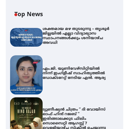
Top News
ശക്തമായ മഴ തുടരുന്നു – തൃശൂർ
ജില്ലയിൽ എല്ലാ വിദ്യാഭ്യാസ
സ്ഥാപനങ്ങൾക്കും ശനിയാഴ്ച
അവധി
എം.ജി. യൂണിവേഴ്‌സിറ്റിയിൽ
നിന്ന് ഇംഗ്ളീഷ് സാഹിത്യത്തിൽ
ഡോക്ടറേറ്റ് നേടിയ എൻ. ആര്യ
ട്യുണീഷ്യൻ ചിത്രം ” ദി വോയിസ്
ഓഫ് ഹിന്ദ് റജബ് ”
ഇരിങ്ങാലക്കുട ഫിലിം
സൊസൈറ്റി ആഗസ്റ്റ് 7
വെള്ളിയാഴ്ച സ്‌ക്രീൻ ചെയ്യുന്നു