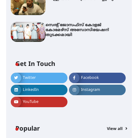
സെന്റ് ജോസഫ്സ് കോളജ്
കോമേഴ്‌സ് അസോസിയേഷന്
തുടക്കമായി
എം.ജി. യൂണിവേഴ്‌സിറ്റിയിൽ നിന്ന്
Get In Touch
ഇംഗ്ളീഷ് സാഹിത്യത്തിൽ
ഡോക്ടറേറ്റ് നേടിയ എൻ. ആര്യ
Twitter
Facebook
LinkedIn
Instagram
ട്യുണീഷ്യൻ ചിത്രം ” ദി വോയിസ്
ഓഫ് ഹിന്ദ് റജബ് ” ഇരിങ്ങാലക്കുട
ഫിലിം സൊസൈറ്റി ആഗസ്റ്റ് 7
YouTube
വെള്ളിയാഴ്ച സ്‌ക്രീൻ ചെയ്യുന്നു
Popular
സെന്റ് ജോസഫ്സ് കോളജ്
View all
കോമേഴ്‌സ് അസോസിയേഷന്
തുടക്കമായി