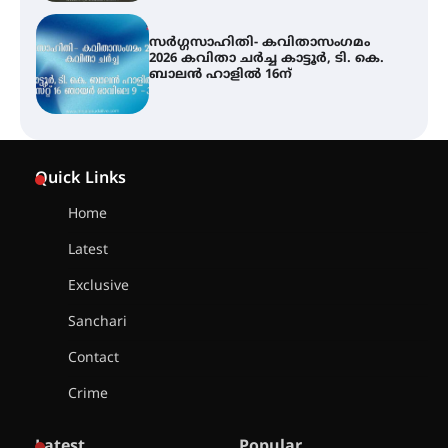
ശക്തമായ മഴ തുടരുന്നു – തൃശൂർ
ജില്ലയിൽ എല്ലാ വിദ്യാഭ്യാസ
സ്ഥാപനങ്ങൾക്കും ശനിയാഴ്ച
അവധി
Quick Links
എം.ജി. യൂണിവേഴ്‌സിറ്റിയിൽ നിന്ന്
ഇംഗ്ളീഷ് സാഹിത്യത്തിൽ
Home
ഡോക്ടറേറ്റ് നേടിയ എൻ. ആര്യ
Latest
Exclusive
ട്യുണീഷ്യൻ ചിത്രം ” ദി വോയിസ്
ഓഫ് ഹിന്ദ് റജബ് ” ഇരിങ്ങാലക്കുട
Sanchari
ഫിലിം സൊസൈറ്റി ആഗസ്റ്റ് 7
വെള്ളിയാഴ്ച സ്‌ക്രീൻ ചെയ്യുന്നു
Contact
Crime
സെന്റ് ജോസഫ്സ് കോളജ്
കോമേഴ്‌സ് അസോസിയേഷന്
Latest
Popular
തുടക്കമായി