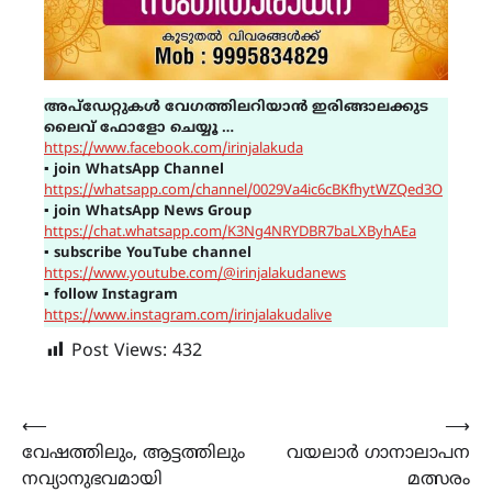
അപ്ഡേറ്റുകൾ വേഗത്തിലറിയാൻ ഇരിങ്ങാലക്കുട
ലൈവ് ഫോളോ ചെയ്യൂ …
https://www.facebook.com/irinjalakuda
▪
join WhatsApp Channel
https://whatsapp.com/channel/0029Va4ic6cBKfhytWZQed3O
▪
join WhatsApp News Group
https://chat.whatsapp.com/K3Ng4NRYDBR7baLXByhAEa
▪
subscribe YouTube channel
https://www.youtube.com/@irinjalakudanews
▪
follow Instagram
https://www.instagram.com/irinjalakudalive
Post Views:
432
Post
⟵
⟶
വേഷത്തിലും, ആട്ടത്തിലും
വയലാർ ഗാനാലാപന
navigation
നവ്യാനുഭവമായി
മത്സരം