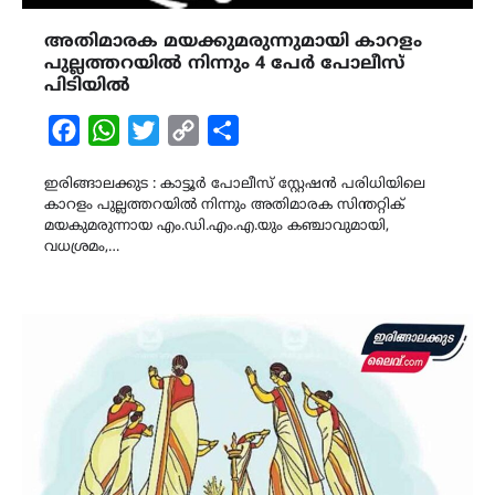
അതിമാരക മയക്കുമരുന്നുമായി കാറളം
പുല്ലത്തറയിൽ നിന്നും 4 പേർ പോലീസ്
പിടിയിൽ
Facebook
WhatsApp
Twitter
Copy
Share
Link
ഇരിങ്ങാലക്കുട : കാട്ടൂർ പോലീസ് സ്റ്റേഷൻ പരിധിയിലെ
കാറളം പുല്ലത്തറയിൽ നിന്നും അതിമാരക സിന്തറ്റിക്
മയകുമരുന്നായ എം.ഡി.എം.എ.യും കഞ്ചാവുമായി,
വധശ്രമം,…