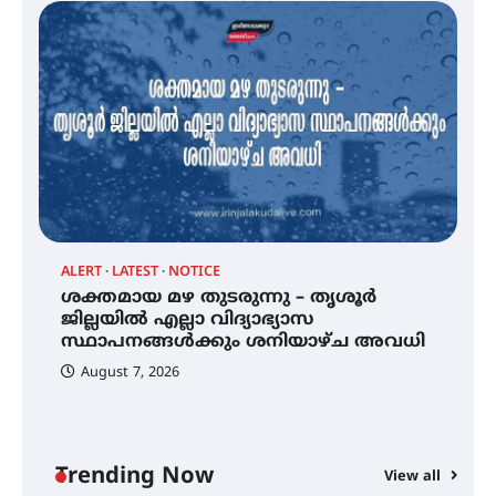
കോമേഴ്സ് എക്സ്പോയുമായി
എസ് എൻ ഹയർ സെക്കൻഡറി
വിദ്യാർത്ഥികൾ
സർഗ്ഗസാഹിതി- കവിതാസംഗമം
2026 കവിതാ ചർച്ച കാട്ടൂർ, ടി. കെ.
ബാലൻ ഹാളിൽ 16ന്
ALERT
LATEST
NOTICE
്
ശക്തമായ മഴ തുടരുന്നു – തൃശൂർ
ജില്ലയിൽ എല്ലാ വിദ്യാഭ്യാസ
ശക്തമായ മഴ തുടരുന്നു – തൃശൂർ
സ്ഥാപനങ്ങൾക്കും ശനിയാഴ്ച അവധി
ജില്ലയിൽ എല്ലാ വിദ്യാഭ്യാസ
സ്ഥാപനങ്ങൾക്കും ശനിയാഴ്ച
August 7, 2026
അവധി
എം.ജി. യൂണിവേഴ്‌സിറ്റിയിൽ നിന്ന്
Trending Now
ഇംഗ്ളീഷ് സാഹിത്യത്തിൽ
View all
ഡോക്ടറേറ്റ് നേടിയ എൻ. ആര്യ