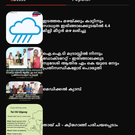
ഇടത്തരം മഴയ്ക്കും കാറ്റിനും
കോമേഴ്സ് എക്സ്പോയുമായി
സാധ്യത ഇരിങ്ങാലക്കുടയിൽ 4.4
എസ് എൻ ഹയർ സെക്കൻഡറി
മില്ലി മീറ്റർ മഴ ലഭിച്ചു
വിദ്യാർത്ഥികൾ
ഐ.ഐ.ടി മദ്രാസ്സിൽ നിന്നും
സർഗ്ഗസാഹിതി- കവിതാസംഗമം
ഡോക്ടറേറ്റ് – ഇരിങ്ങാലക്കുട
2026 കവിതാ ചർച്ച കാട്ടൂർ, ടി. കെ.
സ്വദേശി ആതിര എം കെ യുടെ നേട്ടം
ബാലൻ ഹാളിൽ 16ന്
പ്രതിസന്ധികളോട് പൊരുതി
മെഡിക്കൽ ക്യാമ്പ്
തായ് ചി – ക്വിഗോങ്ങ് പരിചയപ്പെടാം