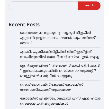
Search
Recent Posts
ശക്തമായ മഴ തുടരുന്നു – തൃശൂർ ജില്ലയിൽ
എല്ലാ വിദ്യാഭ്യാസ സ്ഥാപനങ്ങൾക്കും ശനിയാഴ്ച
അവധി
എം.ജി. യൂണിവേഴ്‌സിറ്റിയിൽ നിന്ന് ഇംഗ്ളീഷ്
സാഹിത്യത്തിൽ ഡോക്ടറേറ്റ് നേടിയ എൻ. ആര്യ
ട്യുണീഷ്യൻ ചിത്രം ” ദി വോയിസ് ഓഫ് ഹിന്ദ് റജബ്
” ഇരിങ്ങാലക്കുട ഫിലിം സൊസൈറ്റി ആഗസ്റ്റ് 7
വെള്ളിയാഴ്ച സ്‌ക്രീൻ ചെയ്യുന്നു
സെന്റ് ജോസഫ്സ് കോളജ് കോമേഴ്‌സ്
അസോസിയേഷന് തുടക്കമായി
കോമേഴ്സ് എക്സ്പോയുമായി എസ് എൻ ഹയർ
സെക്കൻഡറി വിദ്യാർത്ഥികൾ