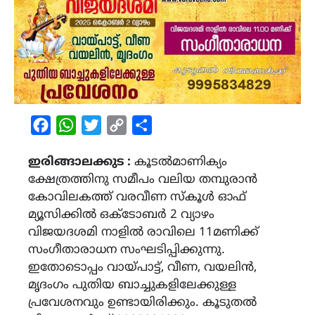
Facebook
WhatsApp
Twitter
Copy
Share
Link
ഇരിങ്ങാലക്കുട :
കൂടൽമാണിക്യം
ക്ഷേത്രത്തിനു സമീപം വലിയ തമ്പുരാൻ
കോവിലകത്ത് വരവീണ സ്‌കൂൾ ഓഫ്
മ്യൂസിക്കിൽ ഒക്ടോബർ 2 വ്യാഴം
വിജയദശമി നാളിൽ രാവിലെ 11മണിക്ക്
സംഗീതാരാധന സംഘടിപ്പിക്കുന്നു.
ഇതോടൊപ്പം വായ്പാട്ട്, വീണ, വയലിൻ,
മൃദംഗം പുതിയ ബാച്ചുകളിലേക്കുള്ള
പ്രവേശനവും ഉണ്ടായിരിക്കും. കൂടുതൽ