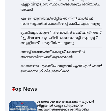
എല്ലാ വിദ്യാഭ്യാസ സ്ഥാപനങ്ങൾക്കും ശനിയാഴ്ച
അവധി
എം.ജി. യൂണിവേഴ്‌സിറ്റിയിൽ നിന്ന് ഇംഗ്ളീഷ്
സാഹിത്യത്തിൽ ഡോക്ടറേറ്റ് നേടിയ എൻ. ആര്യ
ട്യുണീഷ്യൻ ചിത്രം ” ദി വോയിസ് ഓഫ് ഹിന്ദ് റജബ്
” ഇരിങ്ങാലക്കുട ഫിലിം സൊസൈറ്റി ആഗസ്റ്റ് 7
വെള്ളിയാഴ്ച സ്‌ക്രീൻ ചെയ്യുന്നു
സെന്റ് ജോസഫ്സ് കോളജ് കോമേഴ്‌സ്
അസോസിയേഷന് തുടക്കമായി
കോമേഴ്സ് എക്സ്പോയുമായി എസ് എൻ ഹയർ
സെക്കൻഡറി വിദ്യാർത്ഥികൾ
Top News
ശക്തമായ മഴ തുടരുന്നു – തൃശൂർ
ജില്ലയിൽ എല്ലാ വിദ്യാഭ്യാസ
സ്ഥാപനങ്ങൾക്കും ശനിയാഴ്ച