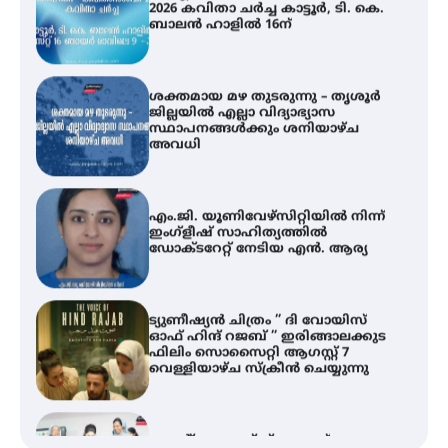
ശക്തമായ മഴ തുടരുന്നു – തൃശൂർ
ജില്ലയിൽ എല്ലാ വിദ്യാഭ്യാസ
സ്ഥാപനങ്ങൾക്കും ശനിയാഴ്ച
അവധി
എം.ജി. യൂണിവേഴ്‌സിറ്റിയിൽ നിന്ന്
ഇംഗ്ളീഷ് സാഹിത്യത്തിൽ
ഡോക്ടറേറ്റ് നേടിയ എൻ. ആര്യ
ട്യുണീഷ്യൻ ചിത്രം ” ദി വോയിസ്
ഓഫ് ഹിന്ദ് റജബ് ” ഇരിങ്ങാലക്കുട
ഫിലിം സൊസൈറ്റി ആഗസ്റ്റ് 7
വെള്ളിയാഴ്ച സ്‌ക്രീൻ ചെയ്യുന്നു
സെന്റ് ജോസഫ്സ് കോളജ്
കോമേഴ്‌സ് അസോസിയേഷന്
തുടക്കമായി