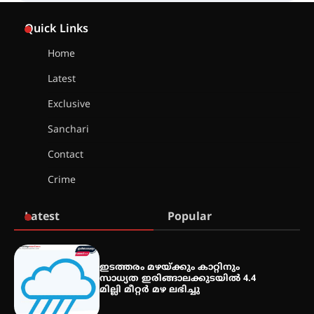
കോമേഴ്സ് എക്സ്പോയുമായി
എസ് എൻ ഹയർ സെക്കൻഡറി
Quick Links
വിദ്യാർത്ഥികൾ
Home
Latest
സർഗ്ഗസാഹിതി- കവിതാസംഗമം
2026 കവിതാ ചർച്ച കാട്ടൂർ, ടി. കെ.
Exclusive
ബാലൻ ഹാളിൽ 16ന്
Sanchari
Contact
Crime
Latest
Popular
ഇടത്തരം മഴയ്ക്കും കാറ്റിനും
സാധ്യത ഇരിങ്ങാലക്കുടയിൽ 4.4
മില്ലി മീറ്റർ മഴ ലഭിച്ചു