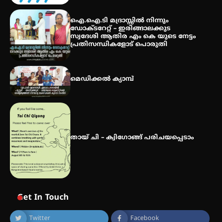
ഐ.ഐ.ടി മദ്രാസ്സിൽ നിന്നും
ഡോക്ടറേറ്റ് – ഇരിങ്ങാലക്കുട
സ്വദേശി ആതിര എം കെ യുടെ നേട്ടം
പ്രതിസന്ധികളോട് പൊരുതി
മെഡിക്കൽ ക്യാമ്പ്
തായ് ചി – ക്വിഗോങ്ങ് പരിചയപ്പെടാം
Get In Touch
Twitter
Facebook