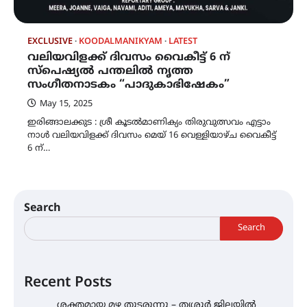
EXCLUSIVE
KOODALMANIKYAM
LATEST
വലിയവിളക്ക് ദിവസം വൈകീട്ട് 6 ന്
സ്‌പെഷ്യൽ പന്തലിൽ നൃത്ത
സംഗീതനാടകം “പാദുകാഭിഷേകം”
May 15, 2025
ഇരിങ്ങാലക്കുട : ശ്രീ കൂടൽമാണിക്യം തിരുവുത്സവം എട്ടാം
നാൾ വലിയവിളക്ക് ദിവസം മെയ് 16 വെള്ളിയാഴ്ച വൈകീട്ട്
6 ന്…
Search
Search
Recent Posts
ശക്തമായ മഴ തുടരുന്നു – തൃശൂർ ജില്ലയിൽ