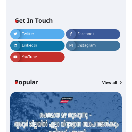
കോമേഴ്സ് എക്സ്പോയുമായി
എസ് എൻ ഹയർ സെക്കൻഡറി
വിദ്യാർത്ഥികൾ
Get In Touch
Twitter
Facebook
സർഗ്ഗസാഹിതി- കവിതാസംഗമം
2026 കവിതാ ചർച്ച കാട്ടൂർ, ടി. കെ.
LinkedIn
Instagram
ബാലൻ ഹാളിൽ 16ന്
YouTube
ശക്തമായ മഴ തുടരുന്നു – തൃശൂർ
ജില്ലയിൽ എല്ലാ വിദ്യാഭ്യാസ
സ്ഥാപനങ്ങൾക്കും ശനിയാഴ്ച
Popular
View all
അവധി
എം.ജി. യൂണിവേഴ്‌സിറ്റിയിൽ നിന്ന്
ഇംഗ്ളീഷ് സാഹിത്യത്തിൽ
ഡോക്ടറേറ്റ് നേടിയ എൻ. ആര്യ