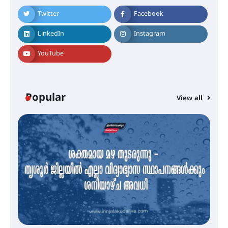
Twitter
Facebook
എം.ജി. യൂണിവേഴ്‌സിറ്റിയിൽ നിന്ന്
ഇംഗ്ളീഷ് സാഹിത്യത്തിൽ
LinkedIn
Instagram
ഡോക്ടറേറ്റ് നേടിയ എൻ. ആര്യ
YouTube
ട്യുണീഷ്യൻ ചിത്രം ” ദി വോയിസ്
ഓഫ് ഹിന്ദ് റജബ് ” ഇരിങ്ങാലക്കുട
ഫിലിം സൊസൈറ്റി ആഗസ്റ്റ് 7
Popular
View all
വെള്ളിയാഴ്ച സ്‌ക്രീൻ ചെയ്യുന്നു
സെന്റ് ജോസഫ്സ് കോളജ്
കോമേഴ്‌സ് അസോസിയേഷന്
തുടക്കമായി
കോമേഴ്സ് എക്സ്പോയുമായി
എസ് എൻ ഹയർ സെക്കൻഡറി
വിദ്യാർത്ഥികൾ