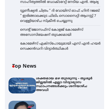
സാഹിത്യത്തിൽ ഡോക്ടറേറ്റ് നേടിയ എൻ. ആര്യ
ട്യുണീഷ്യൻ ചിത്രം ” ദി വോയിസ് ഓഫ് ഹിന്ദ് റജബ്
” ഇരിങ്ങാലക്കുട ഫിലിം സൊസൈറ്റി ആഗസ്റ്റ് 7
വെള്ളിയാഴ്ച സ്‌ക്രീൻ ചെയ്യുന്നു
സെന്റ് ജോസഫ്സ് കോളജ് കോമേഴ്‌സ്
അസോസിയേഷന് തുടക്കമായി
കോമേഴ്സ് എക്സ്പോയുമായി എസ് എൻ ഹയർ
സെക്കൻഡറി വിദ്യാർത്ഥികൾ
Top News
ശക്തമായ മഴ തുടരുന്നു – തൃശൂർ
ജില്ലയിൽ എല്ലാ വിദ്യാഭ്യാസ
സ്ഥാപനങ്ങൾക്കും ശനിയാഴ്ച
അവധി