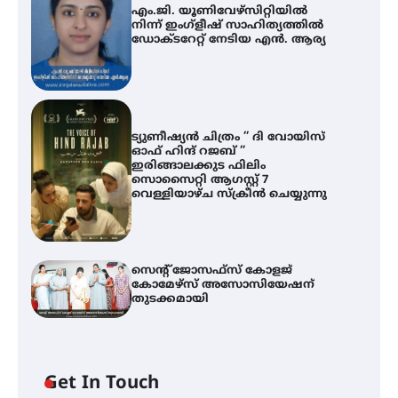
എം.ജി. യൂണിവേഴ്‌സിറ്റിയിൽ
നിന്ന് ഇംഗ്ളീഷ് സാഹിത്യത്തിൽ
ഡോക്ടറേറ്റ് നേടിയ എൻ. ആര്യ
ട്യുണീഷ്യൻ ചിത്രം ” ദി വോയിസ്
ഓഫ് ഹിന്ദ് റജബ് ”
ഇരിങ്ങാലക്കുട ഫിലിം
സൊസൈറ്റി ആഗസ്റ്റ് 7
വെള്ളിയാഴ്ച സ്‌ക്രീൻ ചെയ്യുന്നു
സെന്റ് ജോസഫ്സ് കോളജ്
കോമേഴ്‌സ് അസോസിയേഷന്
തുടക്കമായി
Get In Touch