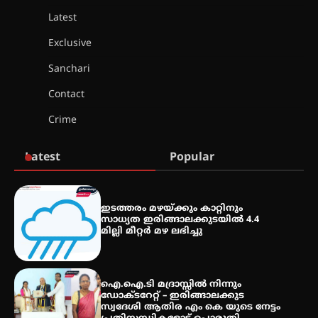
Latest
എം.ജി. യൂണിവേഴ്‌സിറ്റിയിൽ നിന്ന്
ഇംഗ്ളീഷ് സാഹിത്യത്തിൽ
Exclusive
ഡോക്ടറേറ്റ് നേടിയ എൻ. ആര്യ
Sanchari
Contact
ട്യുണീഷ്യൻ ചിത്രം ” ദി വോയിസ്
ഓഫ് ഹിന്ദ് റജബ് ” ഇരിങ്ങാലക്കുട
Crime
ഫിലിം സൊസൈറ്റി ആഗസ്റ്റ് 7
വെള്ളിയാഴ്ച സ്‌ക്രീൻ ചെയ്യുന്നു
Latest
Popular
സെന്റ് ജോസഫ്സ് കോളജ്
കോമേഴ്‌സ് അസോസിയേഷന്
ഇടത്തരം മഴയ്ക്കും കാറ്റിനും
തുടക്കമായി
സാധ്യത ഇരിങ്ങാലക്കുടയിൽ 4.4
മില്ലി മീറ്റർ മഴ ലഭിച്ചു
കോമേഴ്സ് എക്സ്പോയുമായി
എസ് എൻ ഹയർ സെക്കൻഡറി
ഐ.ഐ.ടി മദ്രാസ്സിൽ നിന്നും
വിദ്യാർത്ഥികൾ
ഡോക്ടറേറ്റ് – ഇരിങ്ങാലക്കുട
സ്വദേശി ആതിര എം കെ യുടെ നേട്ടം