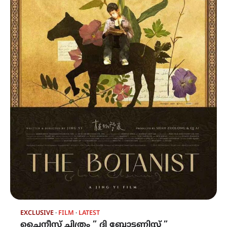
EXCLUSIVE
FILM
LATEST
ചൈനീസ് ചിത്രം ” ദി ബോട്ടണിസ്റ്റ് ”