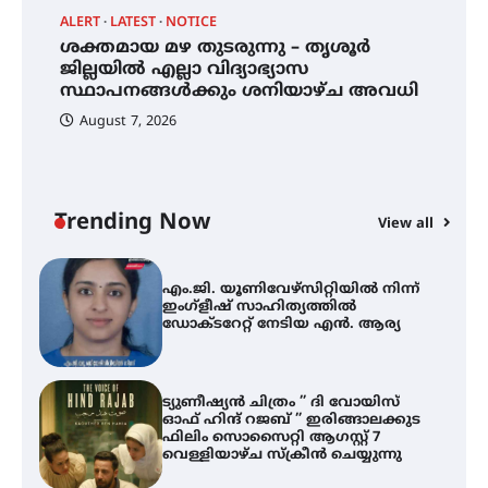
ALERT
LATEST
NOTICE
്
ശക്തമായ മഴ തുടരുന്നു – തൃശൂർ
സർഗ്ഗസാഹിതി- കവിതാസംഗമം
2026 കവിതാ ചർച്ച കാട്ടൂർ, ടി. കെ.
ജില്ലയിൽ എല്ലാ വിദ്യാഭ്യാസ
ബാലൻ ഹാളിൽ 16ന്
സ്ഥാപനങ്ങൾക്കും ശനിയാഴ്ച അവധി
August 7, 2026
ശക്തമായ മഴ തുടരുന്നു – തൃശൂർ
ജില്ലയിൽ എല്ലാ വിദ്യാഭ്യാസ
സ്ഥാപനങ്ങൾക്കും ശനിയാഴ്ച
അവധി
Trending Now
View all
A
എം.ജി. യൂണിവേഴ്‌സിറ്റിയിൽ നിന്ന്
എ
ഇംഗ്ളീഷ് സാഹിത്യത്തിൽ
ഡോക്ടറേറ്റ് നേടിയ എൻ. ആര്യ
ഇ
ന
ട്യുണീഷ്യൻ ചിത്രം ” ദി വോയിസ്
ഓഫ് ഹിന്ദ് റജബ് ” ഇരിങ്ങാലക്കുട
ഫിലിം സൊസൈറ്റി ആഗസ്റ്റ് 7
വെള്ളിയാഴ്ച സ്‌ക്രീൻ ചെയ്യുന്നു