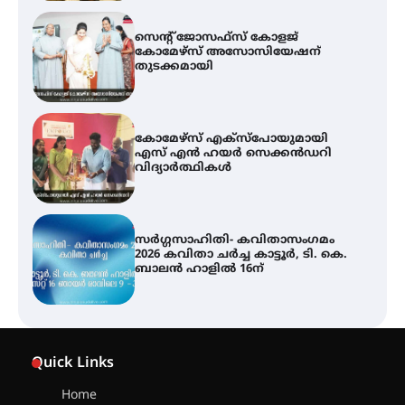
സെന്റ് ജോസഫ്സ് കോളജ്
കോമേഴ്‌സ് അസോസിയേഷന്
തുടക്കമായി
കോമേഴ്സ് എക്സ്പോയുമായി
എസ് എൻ ഹയർ സെക്കൻഡറി
വിദ്യാർത്ഥികൾ
സർഗ്ഗസാഹിതി- കവിതാസംഗമം
2026 കവിതാ ചർച്ച കാട്ടൂർ, ടി. കെ.
ബാലൻ ഹാളിൽ 16ന്
ശക്തമായ മഴ തുടരുന്നു – തൃശൂർ
ജില്ലയിൽ എല്ലാ വിദ്യാഭ്യാസ
Quick Links
സ്ഥാപനങ്ങൾക്കും ശനിയാഴ്ച
അവധി
Home