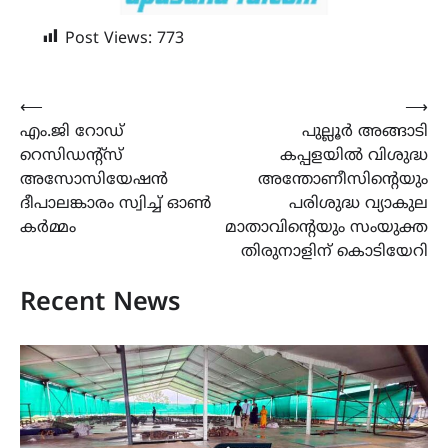
Post Views:
773
Post
⟵
⟶
എം.ജി റോഡ്
പുല്ലൂർ അങ്ങാടി
navigation
റെസിഡന്റ്‌സ്
കപ്പളയിൽ വിശുദ്ധ
അസോസിയേഷൻ
അന്തോണീസിന്റെയും
ദീപാലങ്കാരം സ്വിച്ച് ഓൺ
പരിശുദ്ധ വ്യാകുല
കർമ്മം
മാതാവിൻ്റെയും സംയുക്ത
തിരുനാളിന് കൊടിയേറി
Recent News