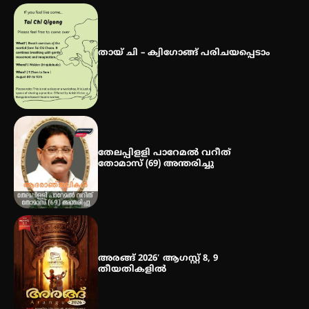
ഐ.ഐ.ടി മദ്രാസ്സിൽ നിന്നും
ഡോക്ടറേറ്റ് – ഇരിങ്ങാലക്കുട
സ്വദേശി ആതിര എം കെ യുടെ
തായ് ചി – ക്വിഗോങ്ങ് പരിചയപ്പെടാം
നേട്ടം പ്രതിസന്ധികളോട് പൊരുതി
തേലപ്പിളളി പാറേമൽ വറീത്
തോമാസ് (69) അന്തരിച്ചു
അരങ്ങ് 2026′ ആഗസ്റ്റ് 8, 9
തീയതികളിൽ