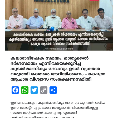
കലശാഭിഷേക സമയം, മാതൃക്കൽ
ദർശസമയം എന്നിവയെക്കുറിച്ച്
കൂടൽമാണിക്യം ദേവസ്വം ഉടൻ വ്യക്തത
വരുത്തി ഭക്തരെ അറിയിക്കണം – ക്ഷേത്ര
ആചാര വിശ്വാസ സംരക്ഷണസമിതി
Facebook
WhatsApp
Twitter
Copy
Share
Link
ഇരിങ്ങാലക്കുട : കൂടൽമാണിക്യം ദേവസ്വം പുറത്തിറക്കിയ
ഉത്സവനോട്ടീസു പ്രകാരം മാതൃക്കൽ ദർശനത്തിനുള്ള
സമയം മാറ്റിയതായി കാണുന്നു, എന്നാൽ
മുൻവർഷങ്ങളിലേതുപോലെ യാതൊരു…