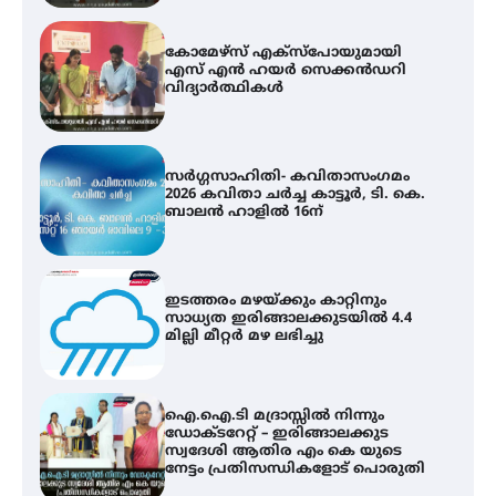
സർഗ്ഗസാഹിതി- കവിതാസംഗമം
2026 കവിതാ ചർച്ച കാട്ടൂർ, ടി. കെ.
ബാലൻ ഹാളിൽ 16ന്
ഇടത്തരം മഴയ്ക്കും കാറ്റിനും
സാധ്യത ഇരിങ്ങാലക്കുടയിൽ 4.4
മില്ലി മീറ്റർ മഴ ലഭിച്ചു
ഐ.ഐ.ടി മദ്രാസ്സിൽ നിന്നും
ഡോക്ടറേറ്റ് – ഇരിങ്ങാലക്കുട
സ്വദേശി ആതിര എം കെ യുടെ
നേട്ടം പ്രതിസന്ധികളോട് പൊരുതി
ട്യുണീഷ്യൻ ചിത്രം ” ദി വോയിസ്
ഓഫ് ഹിന്ദ് റജബ് ” ഇരിങ്ങാലക്കുട
ഫിലിം സൊസൈറ്റി ആഗസ്റ്റ് 7
വെള്ളിയാഴ്ച സ്‌ക്രീൻ ചെയ്യുന്നു