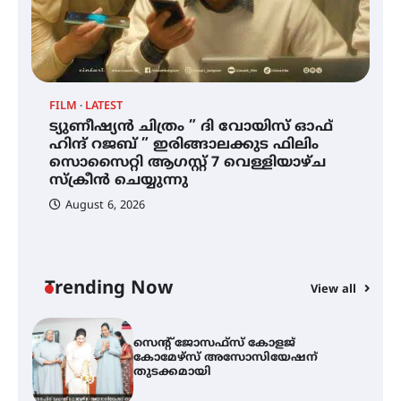
ഐ.ഐ.ടി മദ്രാസ്സിൽ നിന്നും
ഡോക്ടറേറ്റ് – ഇരിങ്ങാലക്കുട
സ്വദേശി ആതിര എം കെ യുടെ
നേട്ടം പ്രതിസന്ധികളോട് പൊരുതി
FILM
LATEST
ട്യുണീഷ്യൻ ചിത്രം ” ദി വോയിസ് ഓഫ്
ട്യുണീഷ്യൻ ചിത്രം ” ദി വോയിസ്
ഹിന്ദ് റജബ് ” ഇരിങ്ങാലക്കുട ഫിലിം
ഓഫ് ഹിന്ദ് റജബ് ” ഇരിങ്ങാലക്കുട
സൊസൈറ്റി ആഗസ്റ്റ് 7 വെള്ളിയാഴ്ച
ഫിലിം സൊസൈറ്റി ആഗസ്റ്റ് 7
വെള്ളിയാഴ്ച സ്‌ക്രീൻ ചെയ്യുന്നു
സ്‌ക്രീൻ ചെയ്യുന്നു
August 6, 2026
സെന്റ് ജോസഫ്സ് കോളജ്
കോമേഴ്‌സ് അസോസിയേഷന്
തുടക്കമായി
Trending Now
View all
കോമേഴ്സ് എക്സ്പോയുമായി
എസ് എൻ ഹയർ സെക്കൻഡറി
വിദ്യാർത്ഥികൾ