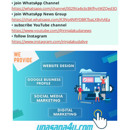
▪
join WhatsApp Channel
https://whatsapp.com/channel/0029Va4ic6cBKfhytWZQed3O
▪
join WhatsApp News Group
https://chat.whatsapp.com/K3Ng4NRYDBR7baLXByhAEa
▪
subscribe YouTube channel
https://www.youtube.com/@irinjalakudanews
▪
follow Instagram
https://www.instagram.com/irinjalakudalive