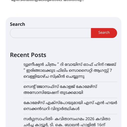
Search
Search
Recent Posts
ട്യുണീഷ്യൻ ചിത്രം ” ദി വോയിസ് ഓഫ് ഹിന്ദ് റജബ്
” ഇരിങ്ങാലക്കുട ഫിലിം സൊസൈറ്റി ആഗസ്റ്റ് 7
വെള്ളിയാഴ്ച സ്‌ക്രീൻ ചെയ്യുന്നു
സെന്റ് ജോസഫ്സ് കോളജ് കോമേഴ്‌സ്
അസോസിയേഷന് തുടക്കമായി
കോമേഴ്സ് എക്സ്പോയുമായി എസ് എൻ ഹയർ
സെക്കൻഡറി വിദ്യാർത്ഥികൾ
സർഗ്ഗസാഹിതി- കവിതാസംഗമം 2026 കവിതാ
ചർച്ച കാട്ടൂർ, ടി. കെ. ബാലൻ ഹാളിൽ 16ന്