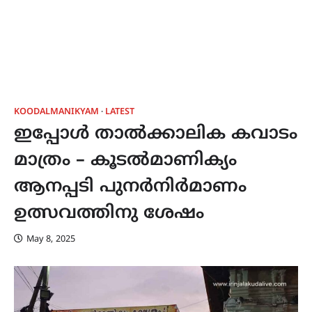
KOODALMANIKYAM
LATEST
ഇപ്പോൾ താൽക്കാലിക കവാടം
മാത്രം – കൂടൽമാണിക്യം
ആനപ്പടി പുനർനിർമാണം
ഉത്സവത്തിനു ശേഷം
May 8, 2025