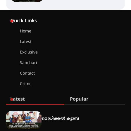
സെന്റ് ജോസഫ്സ് കോളജ്
കോമേഴ്‌സ് അസോസിയേഷന്
Quick Links
തുടക്കമായി
Home
Latest
കോമേഴ്സ് എക്സ്പോയുമായി
എസ് എൻ ഹയർ സെക്കൻഡറി
Exclusive
വിദ്യാർത്ഥികൾ
Sanchari
Contact
സർഗ്ഗസാഹിതി- കവിതാസംഗമം
Crime
2026 കവിതാ ചർച്ച കാട്ടൂർ, ടി. കെ.
ബാലൻ ഹാളിൽ 16ന്
Latest
Popular
ഇടത്തരം മഴയ്ക്കും കാറ്റിനും
സാധ്യത ഇരിങ്ങാലക്കുടയിൽ 4.4
മെഡിക്കൽ ക്യാമ്പ്
മില്ലി മീറ്റർ മഴ ലഭിച്ചു