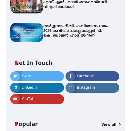
എസ് എൻ ഹയർ സെക്കൻഡറി
വിദ്യാർത്ഥികൾ
സർഗ്ഗസാഹിതി- കവിതാസംഗമം
2026 കവിതാ ചർച്ച കാട്ടൂർ, ടി.
കെ. ബാലൻ ഹാളിൽ 16ന്
Get In Touch
Twitter
Facebook
LinkedIn
Instagram
YouTube
Popular
View all