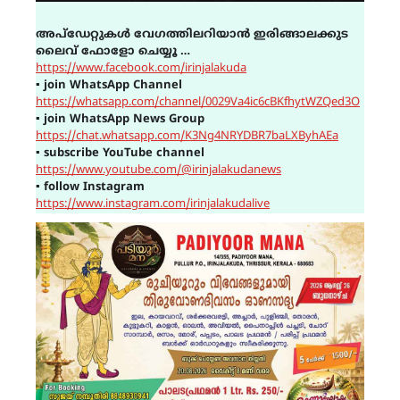
അപ്ഡേറ്റുകൾ വേഗത്തിലറിയാൻ ഇരിങ്ങാലക്കുട
ലൈവ് ഫോളോ ചെയ്യൂ …
https://www.facebook.com/irinjalakuda
▪
join WhatsApp Channel
https://whatsapp.com/channel/0029Va4ic6cBKfhytWZQed3O
▪
join WhatsApp News Group
https://chat.whatsapp.com/K3Ng4NRYDBR7baLXByhAEa
▪
subscribe YouTube channel
https://www.youtube.com/@irinjalakudanews
▪
follow Instagram
https://www.instagram.com/irinjalakudalive