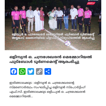
ഒളിമ്പ്യൻ ഒ. ചന്ദ്രശേഖരൻ മെമ്മോറിയൽ
ഫുട്ബോൾ ടൂർണമെന്റ് ആരംഭിച്ചു
Facebook
WhatsApp
Twitter
Copy
Share
Link
ഇരിങ്ങാലക്കുട : ഒളിമ്പ്യൻ ഒ. ചന്ദ്രശേഖരന്റെ
സ്മരണാർത്ഥം സംഘടിപ്പിച്ച ഒളിമ്പ്യൻ സ്പോർട്ടിംഗ്
എഫ്.സി. ഇരിങ്ങാലക്കുട ഒളിംപ്യൻ ഒ. ചന്ദ്രശേഖരൻ
മെമ്മോറിയൽ…