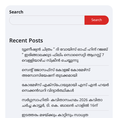
Search
Search
Recent Posts
ട്യുണീഷ്യൻ ചിത്രം ” ദി വോയിസ് ഓഫ് ഹിന്ദ് റജബ്
” ഇരിങ്ങാലക്കുട ഫിലിം സൊസൈറ്റി ആഗസ്റ്റ് 7
വെള്ളിയാഴ്ച സ്‌ക്രീൻ ചെയ്യുന്നു
സെന്റ് ജോസഫ്സ് കോളജ് കോമേഴ്‌സ്
അസോസിയേഷന് തുടക്കമായി
കോമേഴ്സ് എക്സ്പോയുമായി എസ് എൻ ഹയർ
സെക്കൻഡറി വിദ്യാർത്ഥികൾ
സർഗ്ഗസാഹിതി- കവിതാസംഗമം 2026 കവിതാ
ചർച്ച കാട്ടൂർ, ടി. കെ. ബാലൻ ഹാളിൽ 16ന്
ഇടത്തരം മഴയ്ക്കും കാറ്റിനും സാധ്യത