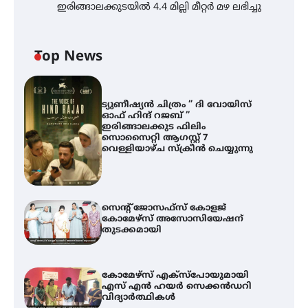
ഇരിങ്ങാലക്കുടയിൽ 4.4 മില്ലി മീറ്റർ മഴ ലഭിച്ചു
Top News
ട്യുണീഷ്യൻ ചിത്രം ” ദി വോയിസ്
ഓഫ് ഹിന്ദ് റജബ് ”
ഇരിങ്ങാലക്കുട ഫിലിം
സൊസൈറ്റി ആഗസ്റ്റ് 7
വെള്ളിയാഴ്ച സ്‌ക്രീൻ ചെയ്യുന്നു
സെന്റ് ജോസഫ്സ് കോളജ്
കോമേഴ്‌സ് അസോസിയേഷന്
തുടക്കമായി
കോമേഴ്സ് എക്സ്പോയുമായി
എസ് എൻ ഹയർ സെക്കൻഡറി
വിദ്യാർത്ഥികൾ