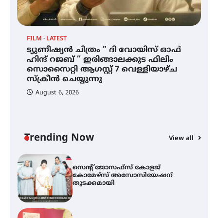
ഐ.ഐ.ടി മദ്രാസ്സിൽ നിന്നും
ഡോക്ടറേറ്റ് – ഇരിങ്ങാലക്കുട
സ്വദേശി ആതിര എം കെ യുടെ
നേട്ടം പ്രതിസന്ധികളോട് പൊരുതി
FILM
LATEST
ട്യുണീഷ്യൻ ചിത്രം ” ദി വോയിസ് ഓഫ്
ട്യുണീഷ്യൻ ചിത്രം ” ദി വോയിസ്
ഹിന്ദ് റജബ് ” ഇരിങ്ങാലക്കുട ഫിലിം
ഓഫ് ഹിന്ദ് റജബ് ” ഇരിങ്ങാലക്കുട
സൊസൈറ്റി ആഗസ്റ്റ് 7 വെള്ളിയാഴ്ച
ഫിലിം സൊസൈറ്റി ആഗസ്റ്റ് 7
വെള്ളിയാഴ്ച സ്‌ക്രീൻ ചെയ്യുന്നു
സ്‌ക്രീൻ ചെയ്യുന്നു
August 6, 2026
സെന്റ് ജോസഫ്സ് കോളജ്
കോമേഴ്‌സ് അസോസിയേഷന്
തുടക്കമായി
Trending Now
View all
കോമേഴ്സ് എക്സ്പോയുമായി
എസ് എൻ ഹയർ സെക്കൻഡറി
വിദ്യാർത്ഥികൾ