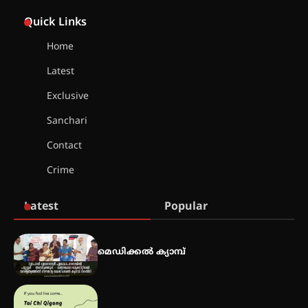
സെന്റ് ജോസഫ്സ് കോളജ്
കോമേഴ്‌സ് അസോസിയേഷന്
Quick Links
തുടക്കമായി
Home
Latest
കോമേഴ്സ് എക്സ്പോയുമായി
എസ് എൻ ഹയർ സെക്കൻഡറി
Exclusive
വിദ്യാർത്ഥികൾ
Sanchari
Contact
സർഗ്ഗസാഹിതി- കവിതാസംഗമം
Crime
2026 കവിതാ ചർച്ച കാട്ടൂർ, ടി. കെ.
ബാലൻ ഹാളിൽ 16ന്
Latest
Popular
ഇടത്തരം മഴയ്ക്കും കാറ്റിനും
സാധ്യത ഇരിങ്ങാലക്കുടയിൽ 4.4
മെഡിക്കൽ ക്യാമ്പ്
മില്ലി മീറ്റർ മഴ ലഭിച്ചു