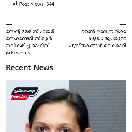
Post Views:
544
Post
⟵
⟶
സെന്റ് മേരിസ് ഹയർ
ടൗൺ ലൈബ്രറിക്ക്
navigation
സെക്കണ്ടറി സ്കൂൾ
50,000 രൂപയുടെ
നവികരിച്ച ഓഫിസ്
പുസ്തകങ്ങൾ കൈമാറി
ഉദ്ഘാടനം
Recent News