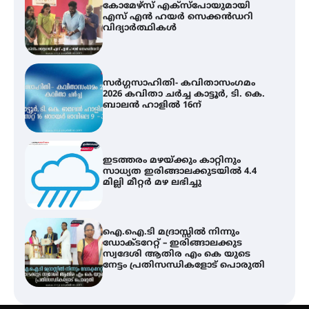
സർഗ്ഗസാഹിതി- കവിതാസംഗമം
2026 കവിതാ ചർച്ച കാട്ടൂർ, ടി. കെ.
ബാലൻ ഹാളിൽ 16ന്
ഇടത്തരം മഴയ്ക്കും കാറ്റിനും
സാധ്യത ഇരിങ്ങാലക്കുടയിൽ 4.4
മില്ലി മീറ്റർ മഴ ലഭിച്ചു
ഐ.ഐ.ടി മദ്രാസ്സിൽ നിന്നും
ഡോക്ടറേറ്റ് – ഇരിങ്ങാലക്കുട
സ്വദേശി ആതിര എം കെ യുടെ
നേട്ടം പ്രതിസന്ധികളോട് പൊരുതി
ട്യുണീഷ്യൻ ചിത്രം ” ദി വോയിസ്
ഓഫ് ഹിന്ദ് റജബ് ” ഇരിങ്ങാലക്കുട
ഫിലിം സൊസൈറ്റി ആഗസ്റ്റ് 7
വെള്ളിയാഴ്ച സ്‌ക്രീൻ ചെയ്യുന്നു