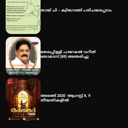
ഐ.ഐ.ടി മദ്രാസ്സിൽ നിന്നും
ഡോക്ടറേറ്റ് – ഇരിങ്ങാലക്കുട
സ്വദേശി ആതിര എം കെ യുടെ
തായ് ചി – ക്വിഗോങ്ങ് പരിചയപ്പെടാം
നേട്ടം പ്രതിസന്ധികളോട് പൊരുതി
തേലപ്പിളളി പാറേമൽ വറീത്
തോമാസ് (69) അന്തരിച്ചു
അരങ്ങ് 2026′ ആഗസ്റ്റ് 8, 9
തീയതികളിൽ