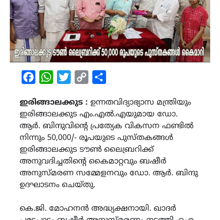
Facebook
WhatsApp
Twitter
Copy
Share
Link
ഇരിങ്ങാലക്കുട :
ഉന്നതവിദ്യാഭ്യാസ മന്ത്രിയും
ഇരിങ്ങാലക്കുട എം.എൽ.എയുമായ ഡോ.
ആർ. ബിന്ദുവിൻ്റെ പ്രത്യേക വികസന ഫണ്ടിൽ
നിന്നും 50,000/- രൂപയുടെ പുസ്തകങ്ങൾ
ഇരിങ്ങാലക്കുട ടൗൺ ലൈബ്രറിക്ക്
അനുവദിച്ചതിൻ്റെ കൈമാറ്റവും ബഷീർ
അനുസ്മരണ സമ്മേളനവും ഡോ. ആർ. ബിന്ദു
ഉദഘാടനം ചെയ്തു.
കെ.ജി. മോഹനൻ അദ്ധ്യക്ഷനായി. ഖാദർ