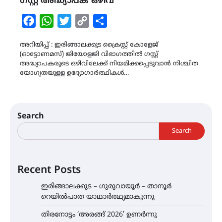
ഗസ്റ്റ് അദ്ധ്യാപക ഒഴിവ്
Facebook
WhatsApp
Twitter
Copy
Share
Link
അറിയിപ്പ് : ഇരിങ്ങാലക്കുട ക്രൈസ്റ്റ് കോളേജ്
(ഓട്ടോണമസ്) ജിയോളജി വിഭാഗത്തിൽ ഗസ്റ്റ്
അദ്ധ്യാപകരുടെ ഒഴിവിലേക്ക് നിയമിക്കപ്പെടുവാൻ നിശ്ചിത
യോഗ്യതയുളള ഉദ്യോഗാർത്ഥികൾ…
Search
Search
Recent Posts
ഇരിങ്ങാലക്കുട – ഗുരുവായൂർ – താനൂർ
റെയിൽപാത യാഥാർത്ഥ്യമാകുന്നു
തിരനോട്ടം ‘അരങ്ങ് 2026’ ഉണർന്നു