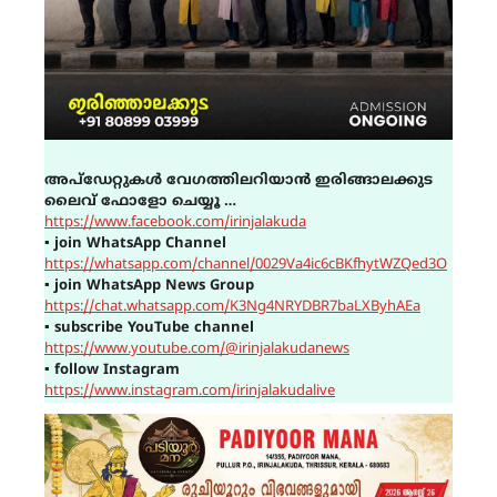
അപ്ഡേറ്റുകൾ വേഗത്തിലറിയാൻ ഇരിങ്ങാലക്കുട
ലൈവ് ഫോളോ ചെയ്യൂ …
https://www.facebook.com/irinjalakuda
▪
join WhatsApp Channel
https://whatsapp.com/channel/0029Va4ic6cBKfhytWZQed3O
▪
join WhatsApp News Group
https://chat.whatsapp.com/K3Ng4NRYDBR7baLXByhAEa
▪
subscribe YouTube channel
https://www.youtube.com/@irinjalakudanews
▪
follow Instagram
https://www.instagram.com/irinjalakudalive