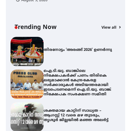
August 9, 2026
തിരനോട്ടം ‘അരങ്ങ് 2026’ ഉണർന്നു
Trending Now
View all
ഐ.ടി.യു. ബാങ്കിലെ
നിക്ഷേപകർക്ക് പണം തിരികെ
ലഭ്യമാക്കാൻ കേന്ദ്ര-കേരള
സർക്കാരുകൾ അടിയന്തരമായി
ഇടപെടണമെന്ന് ഐ.ടി.യു. ബാങ്ക്
നിക്ഷേപക സംരക്ഷണ സമിതി
ശക്തമായ കാറ്റിന് സാധ്യത –
ആഗസ്റ്റ് 12 വരെ മഴ തുടരും,
തൃശൂർ ജില്ലയിൽ മഞ്ഞ അലർട്ട്
ശക്തമായ മഴ തുടരുന്നു – തൃശൂർ
ജില്ലയിൽ എല്ലാ വിദ്യാഭ്യാസ
സ്ഥാപനങ്ങൾക്കും ശനിയാഴ്ച
അവധി