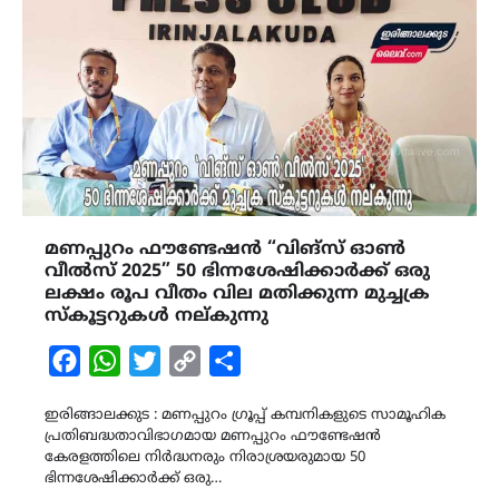
മണപ്പുറം ഫൗണ്ടേഷൻ “വിങ്സ് ഓൺ
വീൽസ് 2025” 50 ഭിന്നശേഷിക്കാർക്ക് ഒരു
ലക്ഷം രൂപ വീതം വില മതിക്കുന്ന മുച്ചക്ര
സ്‌കൂട്ടറുകൾ നല്കുന്നു
Facebook
WhatsApp
Twitter
Copy
Share
Link
ഇരിങ്ങാലക്കുട : മണപ്പുറം ഗ്രൂപ്പ് കമ്പനികളുടെ സാമൂഹിക
പ്രതിബദ്ധതാവിഭാഗമായ മണപ്പുറം ഫൗണ്ടേഷൻ
കേരളത്തിലെ നിർദ്ധനരും നിരാശ്രയരുമായ 50
ഭിന്നശേഷിക്കാർക്ക് ഒരു…