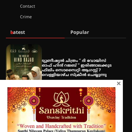
Contact
ശക്തമായ കാറ്റിന് സാധ്യത –
Crime
ആഗസ്റ്റ് 12 വരെ മഴ തുടരും,
തൃശൂർ ജില്ലയിൽ മഞ്ഞ അലർട്ട്
Latest
Popular
ശക്തമായ മഴ തുടരുന്നു – തൃശൂർ
ജില്ലയിൽ എല്ലാ വിദ്യാഭ്യാസ
സ്ഥാപനങ്ങൾക്കും ശനിയാഴ്ച
അവധി
ട്യുണീഷ്യൻ ചിത്രം ” ദി വോയിസ്
ഓഫ് ഹിന്ദ് റജബ് ” ഇരിങ്ങാലക്കുട
ഫിലിം സൊസൈറ്റി ആഗസ്റ്റ് 7
വെള്ളിയാഴ്ച സ്‌ക്രീൻ ചെയ്യുന്നു
എം.ജി. യൂണിവേഴ്‌സിറ്റിയിൽ നിന്ന്
×
ഇംഗ്ളീഷ് സാഹിത്യത്തിൽ
ഡോക്ടറേറ്റ് നേടിയ എൻ. ആര്യ
സെന്റ് ജോസഫ്സ് കോളജ്
കോമേഴ്‌സ് അസോസിയേഷന്
തുടക്കമായി