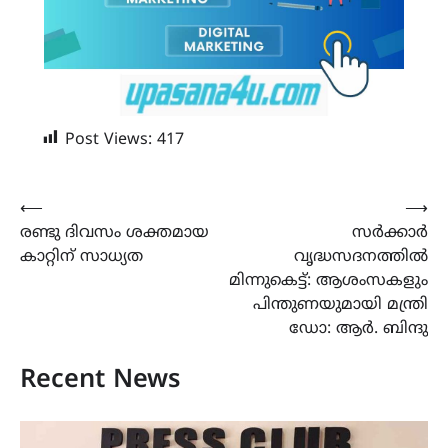
Post Views:
417
Post
⟵
⟶
രണ്ടു ദിവസം ശക്തമായ
സർക്കാർ
navigation
കാറ്റിന് സാധ്യത
വൃദ്ധസദനത്തിൽ
മിന്നുകെട്ട്: ആശംസകളും
പിന്തുണയുമായി മന്ത്രി
ഡോ: ആർ. ബിന്ദു
Recent News