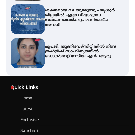
എം.ജി. യൂണിവേഴ്‌സിറ്റിയിൽ നിന്ന്
ഇംഗ്ളീഷ് സാഹിത്യത്തിൽ
ഡോക്ടറേറ്റ് നേടിയ എൻ. ആര്യ
ഇരിങ്ങാലക്കുട – ഗുരുവായൂർ –
താനൂർ റെയിൽപാത
യാഥാർത്ഥ്യമാകുന്നു
തിരനോട്ടം ‘അരങ്ങ് 2026’ ഉണർന്നു
Quick Links
Home
ഐ.ടി.യു. ബാങ്കിലെ
Latest
നിക്ഷേപകർക്ക് പണം തിരികെ
ലഭ്യമാക്കാൻ കേന്ദ്ര-കേരള
Exclusive
സർക്കാരുകൾ അടിയന്തരമായി
ഇടപെടണമെന്ന് ഐ.ടി.യു. ബാങ്ക്
Sanchari
നിക്ഷേപക സംരക്ഷണ സമിതി