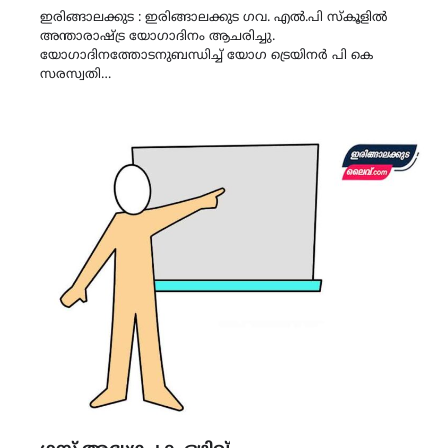
ഇരിങ്ങാലക്കുട : ഇരിങ്ങാലക്കുട ഗവ. എൽ.പി സ്കൂളിൽ
അന്താരാഷ്ട്ര യോഗാദിനം ആചരിച്ചു.
യോഗാദിനത്തോടനുബന്ധിച്ച് യോഗ ട്രെയിനർ പി കെ
സരസ്വതി…