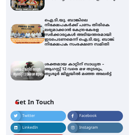
ഐ.ടി.യു. ബാങ്കിലെ
നിക്ഷേപകർക്ക് പണം തിരികെ
ലഭ്യമാക്കാൻ കേന്ദ്ര-കേരള
സർക്കാരുകൾ അടിയന്തരമായി
ഇടപെടണമെന്ന് ഐ.ടി.യു. ബാങ്ക്
നിക്ഷേപക സംരക്ഷണ സമിതി
ശക്തമായ കാറ്റിന് സാധ്യത –
ആഗസ്റ്റ് 12 വരെ മഴ തുടരും,
തൃശൂർ ജില്ലയിൽ മഞ്ഞ അലർട്ട്
തിരനോട്ടം ‘അരങ്ങ് 2026’ ഉണർന്നു
Get In Touch
ഐ.ടി.യു. ബാങ്കിലെ
നിക്ഷേപകർക്ക് പണം തിരികെ
Twitter
Facebook
ലഭ്യമാക്കാൻ കേന്ദ്ര-കേരള
സർക്കാരുകൾ അടിയന്തരമായി
ഇടപെടണമെന്ന് ഐ.ടി.യു. ബാങ്ക്
LinkedIn
Instagram
നിക്ഷേപക സംരക്ഷണ സമിതി