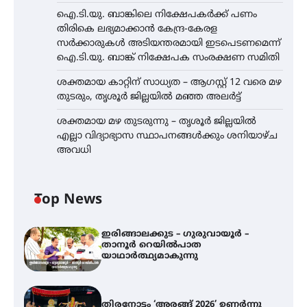
ഐ.ടി.യു. ബാങ്കിലെ നിക്ഷേപകർക്ക് പണം
തിരികെ ലഭ്യമാക്കാൻ കേന്ദ്ര-കേരള
സർക്കാരുകൾ അടിയന്തരമായി ഇടപെടണമെന്ന്
ഐ.ടി.യു. ബാങ്ക് നിക്ഷേപക സംരക്ഷണ സമിതി
ശക്തമായ കാറ്റിന് സാധ്യത – ആഗസ്റ്റ് 12 വരെ മഴ
തുടരും, തൃശൂർ ജില്ലയിൽ മഞ്ഞ അലർട്ട്
ശക്തമായ മഴ തുടരുന്നു – തൃശൂർ ജില്ലയിൽ
എല്ലാ വിദ്യാഭ്യാസ സ്ഥാപനങ്ങൾക്കും ശനിയാഴ്ച
അവധി
Top News
ഇരിങ്ങാലക്കുട – ഗുരുവായൂർ –
താനൂർ റെയിൽപാത
യാഥാർത്ഥ്യമാകുന്നു
തിരനോട്ടം ‘അരങ്ങ് 2026’ ഉണർന്നു