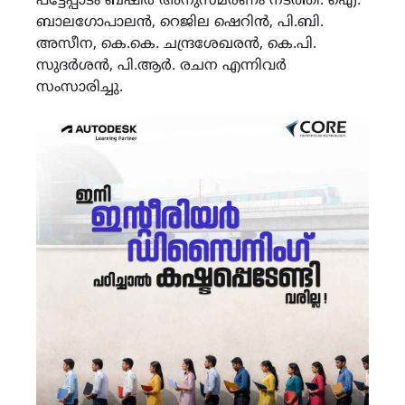
പട്ടേപ്പാടം ബഷീർ അനുസ്മരണം നടത്തി. ഐ.
ബാലഗോപാലൻ, റെജില ഷെറിൻ, പി.ബി.
അസീന, കെ.കെ. ചന്ദ്രശേഖരൻ, കെ.പി.
സുദർശൻ, പി.ആർ. രചന എന്നിവർ
സംസാരിച്ചു.