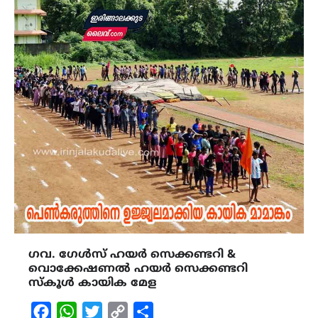
ഗവ. ഗേൾസ് ഹയർ സെക്കണ്ടറി &
വൊക്കേഷണൽ ഹയർ സെക്കണ്ടറി
സ്കൂൾ കായിക മേള
Facebook
WhatsApp
Twitter
Copy
Share