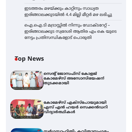
ഇടത്തരം മഴയ്ക്കും കാറ്റിനും സാധ്യത
ഇരിങ്ങാലക്കുടയിൽ 4.4 മില്ലി മീറ്റർ മഴ ലഭിച്ചു
ഐ.ഐ.ടി മദ്രാസ്സിൽ നിന്നും ഡോക്ടറേറ്റ് –
ഇരിങ്ങാലക്കുട സ്വദേശി ആതിര എം കെ യുടെ
നേട്ടം പ്രതിസന്ധികളോട് പൊരുതി
Top News
സെന്റ് ജോസഫ്സ് കോളജ്
കോമേഴ്‌സ് അസോസിയേഷന്
തുടക്കമായി
കോമേഴ്സ് എക്സ്പോയുമായി
എസ് എൻ ഹയർ സെക്കൻഡറി
വിദ്യാർത്ഥികൾ
സർഗ്ഗസാഹിതി- കവിതാസംഗമം