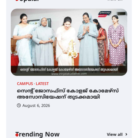
ഐ.ഐ.ടി മദ്രാസ്സിൽ നിന്നും
ഡോക്ടറേറ്റ് – ഇരിങ്ങാലക്കുട
സ്വദേശി ആതിര എം കെ യുടെ
നേട്ടം പ്രതിസന്ധികളോട് പൊരുതി
മെഡിക്കൽ ക്യാമ്പ്
CAMPUS
LATEST
C
സെന്റ് ജോസഫ്സ് കോളജ്
കോമേഴ്‌സ് അസോസിയേഷന്
സെന്റ് ജോസഫ്സ് കോളജ് കോമേഴ്‌സ്
ക
തുടക്കമായി
അസോസിയേഷന് തുടക്കമായി
എ
വ
August 6, 2026
കോമേഴ്സ് എക്സ്പോയുമായി
എസ് എൻ ഹയർ സെക്കൻഡറി
വിദ്യാർത്ഥികൾ
Trending Now
View all