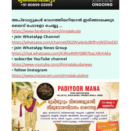
അപ്ഡേറ്റുകൾ വേഗത്തിലറിയാൻ ഇരിങ്ങാലക്കുട
ലൈവ് ഫോളോ ചെയ്യൂ …
https://www.facebook.com/irinjalakuda
▪
join WhatsApp Channel
https://whatsapp.com/channel/0029Va4ic6cBKfhytWZQed3O
▪
join WhatsApp News Group
https://chat.whatsapp.com/K3Ng4NRYDBR7baLXByhAEa
▪
subscribe YouTube channel
https://www.youtube.com/@irinjalakudanews
▪
follow Instagram
https://www.instagram.com/irinjalakudalive