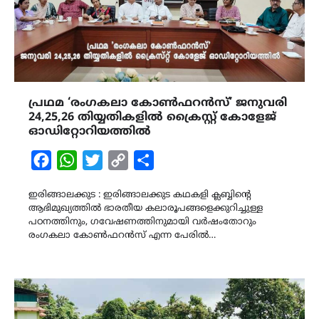
പ്രഥമ ‘രംഗകലാ കോൺഫറൻസ്’ ജനുവരി
24,25,26 തിയ്യതികളിൽ ക്രൈസ്റ്റ് കോളേജ്
ഓഡിറ്റോറിയത്തിൽ
Facebook
WhatsApp
Twitter
Copy
Share
Link
ഇരിങ്ങാലക്കുട : ഇരിങ്ങാലക്കുട കഥകളി ക്ലബ്ബിൻ്റെ
ആഭിമുഖ്യത്തിൽ ഭാരതീയ കലാരൂപങ്ങളെക്കുറിച്ചുള്ള
പഠനത്തിനും, ഗവേഷണത്തിനുമായി വർഷംതോറും
രംഗകലാ കോൺഫറൻസ് എന്ന പേരിൽ…