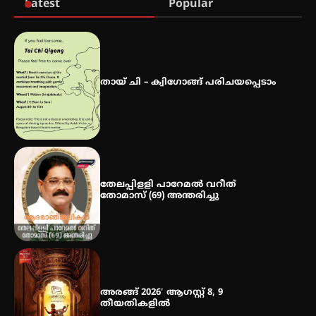
Latest
Popular
ഐ.ഐ.ടി മദ്രാസ്സിൽ നിന്നും
ഡോക്ടറേറ്റ് – ഇരിങ്ങാലക്കുട
സ്വദേശി ആതിര എം കെ യുടെ
നേട്ടം പ്രതിസന്ധികളോട് പൊരുതി
തായ് ചി – ക്വിഗോങ്ങ് പരിചയപ്പെടാം
മെഡിക്കൽ ക്യാമ്പ്
തേലപ്പിളളി പാറേമൽ വറീത്
തോമാസ് (69) അന്തരിച്ചു
അരങ്ങ് 2026′ ആഗസ്റ്റ് 8, 9
തീയതികളിൽ