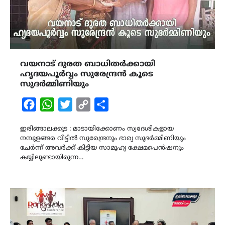
വയനാട് ദുരത ബാധിതർക്കായി
ഹൃദയപൂർവ്വം സുരേന്ദ്രൻ കൂടെ
സുദർമ്മിണിയും
Facebook
WhatsApp
Twitter
Copy
Share
Link
ഇരിങ്ങാലക്കുട : മാടായിക്കോണം സ്വദേശികളായ
നമ്പുളങ്ങര വീട്ടിൽ സുരേന്ദ്രനും ഭാര്യ സുദർമ്മിണിയും
ചേർന്ന് അവർക്ക് കിട്ടിയ സാമൂഹ്യ ക്ഷേമപെൻഷനും
കയ്യിലുണ്ടായിരുന്ന…