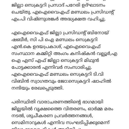
ജില്ലാ സെക്രട്ടറി പ്രസാദ് പറേരി ഉദ്ഘാടനം
ചെയ്തു. എഐവൈഎഫ് മണ്ഡലം പ്രസിഡന്റ്
എം.പി വിഷ്ണുശങ്കർ അദ്ധ്യക്ഷത വഹിച്ചു.
എഐവൈഎഫ് ജില്ലാ പ്രസിഡന്റ് ബിനോയ്
ഷബീർ, സി പി ഐ മണ്ഡലം സെക്രട്ടറി
എൻ.കെ ഉദയപ്രകാശ്, എഐവൈഎഫ്
സംസ്ഥാന കമ്മിറ്റി അംഗം കനിഷ്കൻ വല്ലൂർ,എ
ഐ എസ് എഫ് ജില്ലാ സെക്രട്ടറി മിഥുൻ
പോട്ടക്കാരൻ എന്നിവർ സംസാരിച്ചു.
എഐവൈഎഫ് മണ്ഡലം സെക്രട്ടറി ടി.വി
വിബിൻ സ്വാഗതവും ജോ:സെക്രട്ടറി ഷാഹിൽ
നന്ദിയും രേഖപ്പെടുത്തി.
പരിസ്ഥിതി വാരാചരണത്തിന്റെ ഭാഗമായി
ജില്ലയിൽ വൃക്ഷത്തൈ വിതരണം, ഓർമ്മ മരം
നടൽ, ശുചീകരണ പ്രവർത്തനങ്ങൾ,
സെമിനാറുകൾ എന്നിവ സംഘടിപ്പിക്കുമെന്ന്