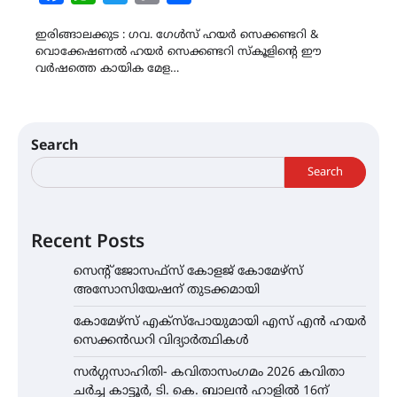
Link
ഇരിങ്ങാലക്കുട : ഗവ. ഗേൾസ് ഹയർ സെക്കണ്ടറി &
വൊക്കേഷണൽ ഹയർ സെക്കണ്ടറി സ്കൂളിൻ്റെ ഈ
വർഷത്തെ കായിക മേള…
Search
Search
Recent Posts
സെന്റ് ജോസഫ്സ് കോളജ് കോമേഴ്‌സ്
അസോസിയേഷന് തുടക്കമായി
കോമേഴ്സ് എക്സ്പോയുമായി എസ് എൻ ഹയർ
സെക്കൻഡറി വിദ്യാർത്ഥികൾ
സർഗ്ഗസാഹിതി- കവിതാസംഗമം 2026 കവിതാ
ചർച്ച കാട്ടൂർ, ടി. കെ. ബാലൻ ഹാളിൽ 16ന്