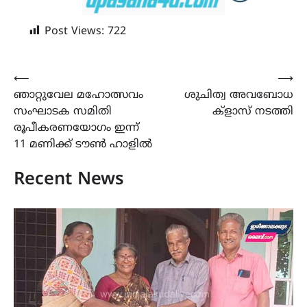
Post Views:
722
Post
⟵
⟶
ഞാറ്റുവേല മഹോത്സവം
ശുചിത്വ അവബോധ
navigation
സംഘാടക സമിതി
ക്ളാസ് നടത്തി
രൂപീകരണയോഗം ഇന്ന്
11 മണിക്ക് ടൗൺ ഹാളിൽ
Recent News