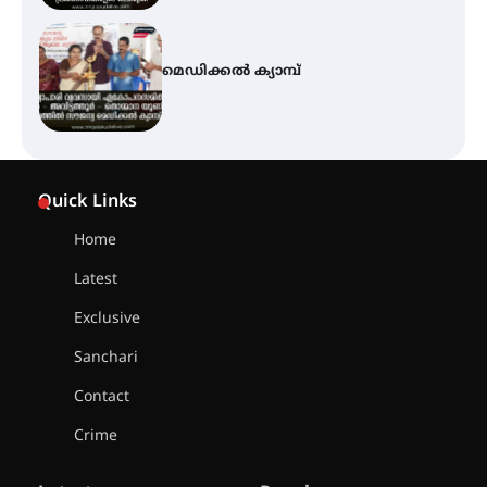
സെന്റ് ജോസഫ്സ് കോളജ്
കോമേഴ്‌സ് അസോസിയേഷന്
തുടക്കമായി
കോമേഴ്സ് എക്സ്പോയുമായി
എസ് എൻ ഹയർ സെക്കൻഡറി
Quick Links
വിദ്യാർത്ഥികൾ
Home
Latest
സർഗ്ഗസാഹിതി- കവിതാസംഗമം
2026 കവിതാ ചർച്ച കാട്ടൂർ, ടി. കെ.
Exclusive
ബാലൻ ഹാളിൽ 16ന്
Sanchari
Contact
ഇടത്തരം മഴയ്ക്കും കാറ്റിനും
Crime
സാധ്യത ഇരിങ്ങാലക്കുടയിൽ 4.4
മില്ലി മീറ്റർ മഴ ലഭിച്ചു