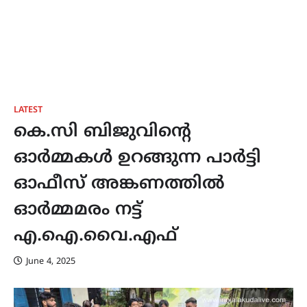
LATEST
കെ.സി ബിജുവിന്റെ
ഓർമ്മകൾ ഉറങ്ങുന്ന പാർട്ടി
ഓഫീസ് അങ്കണത്തിൽ
ഓർമ്മമരം നട്ട്
എ.ഐ.വൈ.എഫ്
June 4, 2025