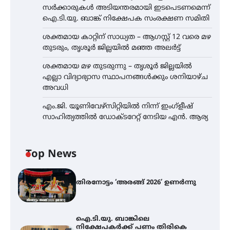
സർക്കാരുകൾ അടിയന്തരമായി ഇടപെടണമെന്ന്
ഐ.ടി.യു. ബാങ്ക് നിക്ഷേപക സംരക്ഷണ സമിതി
ശക്തമായ കാറ്റിന് സാധ്യത – ആഗസ്റ്റ് 12 വരെ മഴ
തുടരും, തൃശൂർ ജില്ലയിൽ മഞ്ഞ അലർട്ട്
ശക്തമായ മഴ തുടരുന്നു – തൃശൂർ ജില്ലയിൽ
എല്ലാ വിദ്യാഭ്യാസ സ്ഥാപനങ്ങൾക്കും ശനിയാഴ്ച
അവധി
എം.ജി. യൂണിവേഴ്‌സിറ്റിയിൽ നിന്ന് ഇംഗ്ളീഷ്
സാഹിത്യത്തിൽ ഡോക്ടറേറ്റ് നേടിയ എൻ. ആര്യ
Top News
തിരനോട്ടം ‘അരങ്ങ് 2026’ ഉണർന്നു
ഐ.ടി.യു. ബാങ്കിലെ
നിക്ഷേപകർക്ക് പണം തിരികെ