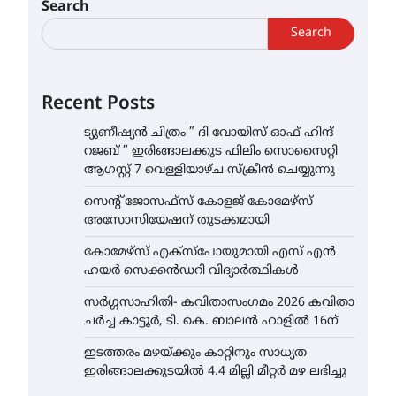
Search
Search
Recent Posts
ട്യുണീഷ്യൻ ചിത്രം ” ദി വോയിസ് ഓഫ് ഹിന്ദ്
റജബ് ” ഇരിങ്ങാലക്കുട ഫിലിം സൊസൈറ്റി
ആഗസ്റ്റ് 7 വെള്ളിയാഴ്ച സ്‌ക്രീൻ ചെയ്യുന്നു
സെന്റ് ജോസഫ്സ് കോളജ് കോമേഴ്‌സ്
അസോസിയേഷന് തുടക്കമായി
കോമേഴ്സ് എക്സ്പോയുമായി എസ് എൻ
ഹയർ സെക്കൻഡറി വിദ്യാർത്ഥികൾ
സർഗ്ഗസാഹിതി- കവിതാസംഗമം 2026 കവിതാ
ചർച്ച കാട്ടൂർ, ടി. കെ. ബാലൻ ഹാളിൽ 16ന്
ഇടത്തരം മഴയ്ക്കും കാറ്റിനും സാധ്യത
ഇരിങ്ങാലക്കുടയിൽ 4.4 മില്ലി മീറ്റർ മഴ ലഭിച്ചു