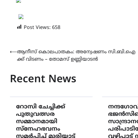
Post Views:
658
Post
⟵
ആനീസ് കൊലപാതകം: അന്വേഷണം സി.ബി.ഐ
ക്ക് വിടണം – തോമസ് ഉണ്ണിയാടൻ
navigation
Recent News
റോസി ചേച്ചിക്ക്
നന്ദഗോവി
പുതുവത്സര
ഭജൻസിൻ്
സമ്മാനമായി
സാന്ദ്രാന
സ്നേഹഭവനം
പരിപാടി
സമർപ്പിച്ച് മുരിയാട്
വഴിപാട്