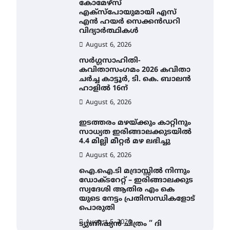
കോമേഴ്സ്
എക്സ്പോയുമായി എസ്
എൻ ഹയർ സെക്കൻഡറി
വിദ്യാർത്ഥികൾ
August 6, 2026
സർഗ്ഗസാഹിതി-
കവിതാസംഗമം 2026 കവിതാ
ചർച്ച കാട്ടൂർ, ടി. കെ. ബാലൻ
ഹാളിൽ 16ന്
August 6, 2026
ഇടത്തരം മഴയ്ക്കും കാറ്റിനും
സാധ്യത ഇരിങ്ങാലക്കുടയിൽ
4.4 മില്ലി മീറ്റർ മഴ ലഭിച്ചു
August 6, 2026
ഐ.ഐ.ടി മദ്രാസ്സിൽ നിന്നും
ഡോക്ടറേറ്റ് – ഇരിങ്ങാലക്കുട
സ്വദേശി ആതിര എം കെ
യുടെ നേട്ടം പ്രതിസന്ധികളോട്
പൊരുതി
August 5, 2026
ട്യുണീഷ്യൻ ചിത്രം ” ദി