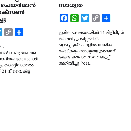
 ചെയർമാൻ
സാധ്യത
LATEST
LITERATURE
ജാക്സൺ
സർഗ്ഗസാഹിതി-
Facebook
WhatsApp
Twitter
Copy
Share
ചു
കവിതാസംഗമം 2026 കവിത
Link
ചർച്ച കാട്ടൂർ, ടി. കെ. ബാല
k
tsApp
Twitter
Copy
Share
ഇരിങ്ങാലക്കുടയിൽ 11 മില്ലിമീറ്റർ
ഹാളിൽ 16ന്
മഴ ലഭിച്ചു. ജില്ലയിൽ
Link
ഒറ്റപ്പെട്ടയിടങ്ങളിൽ നേരിയ
August 6, 2026
 :
മഴയ്ക്കും സാധ്യതയുണ്ടെന്ന്
ിൽ ക്ഷേത്രക്ഷേമ
കേന്ദ്ര കാലാവസ്ഥ വകുപ്പ്
ിമുഖ്യത്തിൽ ശ്രീ
അറിയിച്ചു Post…
ം കൊട്ടിലാക്കൽ
31 ന് വൈകീട്ട്