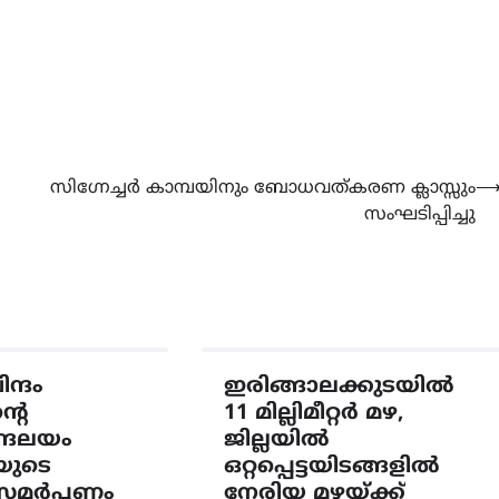
സിഗ്നേച്ചർ കാമ്പയിനും ബോധവത്കരണ ക്ലാസ്സും
സംഘടിപ്പിച്ചു
ന്ദം
ഇരിങ്ങാലക്കുടയിൽ
റെ
11 മില്ലിമീറ്റർ മഴ,
ന്ദലയം
ജില്ലയിൽ
യുടെ
ഒറ്റപ്പെട്ടയിടങ്ങളിൽ
 സമർപ്പണം
നേരിയ മഴയ്ക്ക്