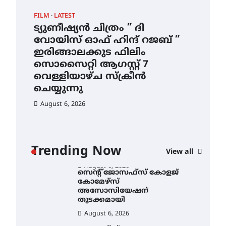
ഇടത്തരം മഴയ്ക്കും കാറ്റിനും
FILM
LATEST
CAM
സാധ്യത ഇരിങ്ങാലക്കുടയിൽ
4.4 മില്ലി മീറ്റർ മഴ ലഭിച്ചു
ട്യുണീഷ്യൻ ചിത്രം ” ദി
സെ
ാ
വോയിസ് ഓഫ് ഹിന്ദ് റജബ് ”
ക
August 6, 2026
ൻ
ഇരിങ്ങാലക്കുട ഫിലിം
തു
ഐ.ഐ.ടി മദ്രാസ്സിൽ നിന്നും
സൊസൈറ്റി ആഗസ്റ്റ് 7
ഡോക്ടറേറ്റ് – ഇരിങ്ങാലക്കുട
Au
സ്വദേശി ആതിര എം കെ
വെള്ളിയാഴ്ച സ്‌ക്രീൻ
യുടെ നേട്ടം പ്രതിസന്ധികളോട്
ചെയ്യുന്നു
പൊരുതി
August 6, 2026
August 5, 2026
ട്യുണീഷ്യൻ ചിത്രം ” ദി
വോയിസ് ഓഫ് ഹിന്ദ് റജബ് ”
ഇരിങ്ങാലക്കുട ഫിലിം
സൊസൈറ്റി ആഗസ്റ്റ് 7
വെള്ളിയാഴ്ച സ്‌ക്രീൻ
Trending Now
View all
ചെയ്യുന്നു
August 6, 2026
സെന്റ് ജോസഫ്സ് കോളജ്
കോമേഴ്‌സ്
അസോസിയേഷന്
തുടക്കമായി
August 6, 2026