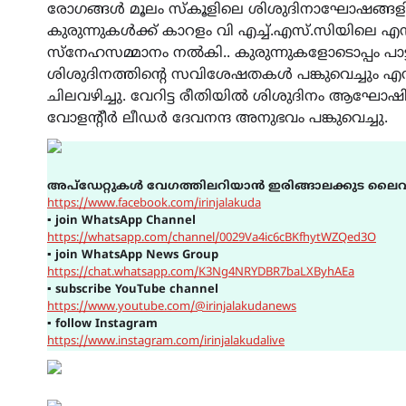
രോഗങ്ങൾ മൂലം സ്കൂളിലെ ശിശുദിനാഘോഷങ്ങളി
കുരുന്നുകൾക്ക് കാറളം വി എച്ച്.എസ്.സിയിലെ എൻ
സ്നേഹസമ്മാനം നൽകി.. കുരുന്നുകളോടൊപ്പം പാട്
ശിശുദിനത്തിന്റെ സവിശേഷതകൾ പങ്കുവെച്ചും
ചിലവഴിച്ചു. വേറിട്ട രീതിയിൽ ശിശുദിനം ആഘോഷി
വോളന്റീർ ലീഡർ ദേവനന്ദ അനുഭവം പങ്കുവെച്ചു.
അപ്ഡേറ്റുകൾ വേഗത്തിലറിയാൻ ഇരിങ്ങാലക്കുട ലൈവ
https://www.facebook.com/irinjalakuda
▪
join WhatsApp Channel
https://whatsapp.com/channel/0029Va4ic6cBKfhytWZQed3O
▪
join WhatsApp News Group
https://chat.whatsapp.com/K3Ng4NRYDBR7baLXByhAEa
▪
subscribe YouTube channel
https://www.youtube.com/@irinjalakudanews
▪
follow Instagram
https://www.instagram.com/irinjalakudalive