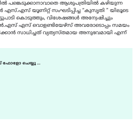
ൽ പങ്കെടുക്കാനാവാതെ ആശുപത്രിയിൽ കഴിയുന്ന
 എസ്.എസ് യൂണിറ്റ് സംഘടിപ്പിച്ച “കുസൃതി ” യിലൂടെ
ടുപാടി കൊടുത്തും, വിശേഷങ്ങൾ അന്വേഷിച്ചും
 എൻ.എസ് എസ് വൊളണ്ടിയേഴ്സ് അവരോടൊപ്പം സമയം
ക്കാൻ സാധിച്ചത് വ്യത്യസ്തമായ അനുഭവമായി എന്ന്
് ഫോളോ ചെയ്യൂ …