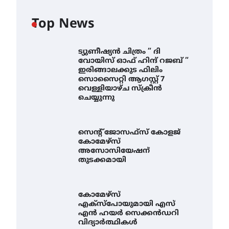
Top News
ട്യുണീഷ്യൻ ചിത്രം ” ദി
വോയിസ് ഓഫ് ഹിന്ദ് റജബ് ”
ഇരിങ്ങാലക്കുട ഫിലിം
സൊസൈറ്റി ആഗസ്റ്റ് 7
വെള്ളിയാഴ്ച സ്‌ക്രീൻ
ചെയ്യുന്നു
സെന്റ് ജോസഫ്സ് കോളജ്
കോമേഴ്‌സ്
അസോസിയേഷന്
തുടക്കമായി
കോമേഴ്സ്
എക്സ്പോയുമായി എസ്
എൻ ഹയർ സെക്കൻഡറി
വിദ്യാർത്ഥികൾ