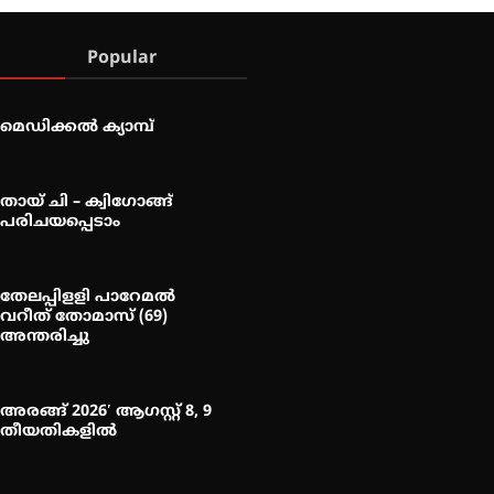
Popular
മെഡിക്കൽ ക്യാമ്പ്
തായ് ചി – ക്വിഗോങ്ങ്
പരിചയപ്പെടാം
തേലപ്പിളളി പാറേമൽ
വറീത് തോമാസ് (69)
അന്തരിച്ചു
അരങ്ങ് 2026′ ആഗസ്റ്റ് 8, 9
തീയതികളിൽ