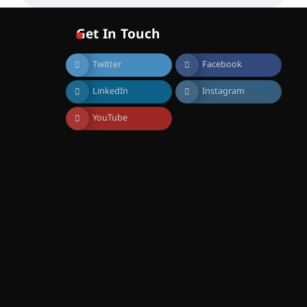
വോയിസ് ഓഫ് ഹിന്ദ് റജബ് ”
ഇരിങ്ങാലക്കുട ഫിലിം
സൊസൈറ്റി ആഗസ്റ്റ് 7
Get In Touch
വെള്ളിയാഴ്ച സ്‌ക്രീൻ
ചെയ്യുന്നു
Twitter
Facebook
August 6, 2026
സെന്റ് ജോസഫ്സ് കോളജ്
LinkedIn
Instagram
കോമേഴ്‌സ്
അസോസിയേഷന്
തുടക്കമായി
YouTube
August 6, 2026
കോമേഴ്സ്
എക്സ്പോയുമായി എസ്
എൻ ഹയർ സെക്കൻഡറി
വിദ്യാർത്ഥികൾ
August 6, 2026
സർഗ്ഗസാഹിതി-
കവിതാസംഗമം 2026 കവിതാ
ചർച്ച കാട്ടൂർ, ടി. കെ. ബാലൻ
ഹാളിൽ 16ന്
August 6, 2026