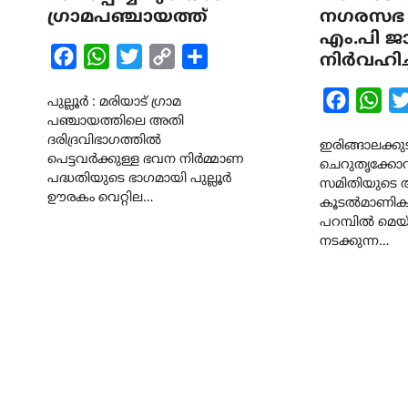
ഗ്രാമപഞ്ചായത്ത്
നഗരസഭ
എം.പി 
Facebook
WhatsApp
Twitter
Copy
Share
നിർവഹിച്
Link
Faceboo
Wha
പുല്ലൂർ : മരിയാട് ഗ്രാമ
പഞ്ചായത്തിലെ അതി
ദരിദ്രവിഭാഗത്തിൽ
ഇരിങ്ങാലക്കുട
പെട്ടവർക്കുള്ള ഭവന നിർമ്മാണ
ചെറുതൃക്കോവ
പദ്ധതിയുടെ ഭാഗമായി പുല്ലൂർ
സമിതിയുടെ ആഭ
ഊരകം വെറ്റില…
കൂടൽമാണിക്യ
പറമ്പിൽ മെയ് 
നടക്കുന്ന…