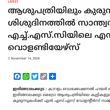
LATEST
ആശുപത്രിയിലും കുരുന
ശിശുദിനത്തിൽ സാന്ത്
എച്ച്.എസ്.സിയിലെ 
വൊളണ്ടിയേഴ്സ്
November 14, 2024
Facebook
WhatsApp
Twitter
Copy
Share
Link
ഇരിങ്ങാലക്കുട :
കാറളം വൊക്കേഷണൽ ഹയർ സെക്
ഇരിങ്ങാലക്കുട മെട്രോ ആശുപത്രിയിലെ കുട്ടികള
കുരുന്നുകൾക്ക് എൻ എസ്.എസ് വോളന്റീർസ്‌ സമ