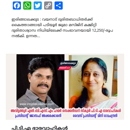
Facebook
WhatsApp
Twitter
Copy
Share
Link
ഇരിങ്ങാലക്കുട : വയനാട് ദുരിതബാധിതർക്ക്
കൈത്താങ്ങായി പടിയൂർ ജുമാ മസ്ജിദ് കമ്മിറ്റി
ദുരിതാശ്വാസ നിധിയിലേക്ക് സംഭാവനയായി 12,250/-രൂപ
നൽകി. ഉന്നത…
പി.ടി.എ ഭാരവാഹികൾ