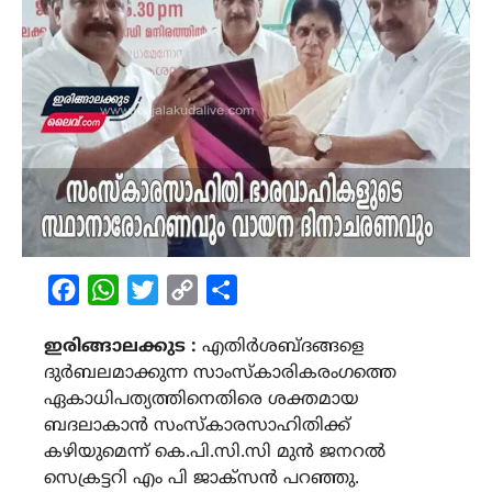
Facebook
WhatsApp
Twitter
Copy
Share
Link
ഇരിങ്ങാലക്കുട :
എതിർശബ്ദങ്ങളെ
ദുർബലമാക്കുന്ന സാംസ്കാരികരംഗത്തെ
ഏകാധിപത്യത്തിനെതിരെ ശക്തമായ
ബദലാകാൻ സംസ്കാരസാഹിതിക്ക്
കഴിയുമെന്ന് കെ.പി.സി.സി മുൻ ജനറൽ
സെക്രട്ടറി എം പി ജാക്സൻ പറഞ്ഞു.