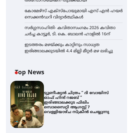
അസോസിയേഷന് തുടക്കമായി
കോമേഴ്സ് എക്സ്പോയുമായി എസ് എൻ ഹയർ
സെക്കൻഡറി വിദ്യാർത്ഥികൾ
സർഗ്ഗസാഹിതി- കവിതാസംഗമം 2026 കവിതാ
ചർച്ച കാട്ടൂർ, ടി. കെ. ബാലൻ ഹാളിൽ 16ന്
ഇടത്തരം മഴയ്ക്കും കാറ്റിനും സാധ്യത
ഇരിങ്ങാലക്കുടയിൽ 4.4 മില്ലി മീറ്റർ മഴ ലഭിച്ചു
Top News
ട്യുണീഷ്യൻ ചിത്രം ” ദി വോയിസ്
ഓഫ് ഹിന്ദ് റജബ് ”
ഇരിങ്ങാലക്കുട ഫിലിം
സൊസൈറ്റി ആഗസ്റ്റ് 7
വെള്ളിയാഴ്ച സ്‌ക്രീൻ ചെയ്യുന്നു