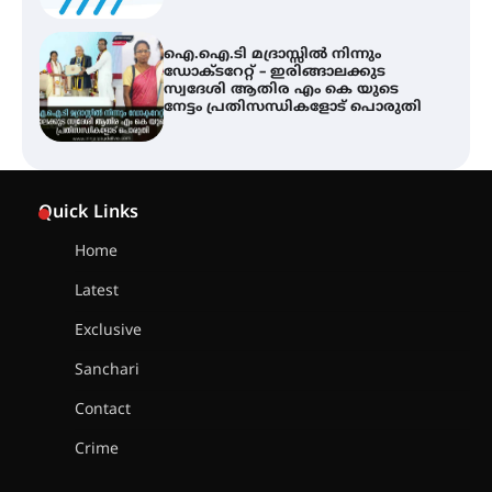
ട്യുണീഷ്യൻ ചിത്രം ” ദി വോയിസ്
ഓഫ് ഹിന്ദ് റജബ് ” ഇരിങ്ങാലക്കുട
ഫിലിം സൊസൈറ്റി ആഗസ്റ്റ് 7
വെള്ളിയാഴ്ച സ്‌ക്രീൻ ചെയ്യുന്നു
സെന്റ് ജോസഫ്സ് കോളജ്
കോമേഴ്‌സ് അസോസിയേഷന്
Quick Links
തുടക്കമായി
Home
Latest
കോമേഴ്സ് എക്സ്പോയുമായി
എസ് എൻ ഹയർ സെക്കൻഡറി
Exclusive
വിദ്യാർത്ഥികൾ
Sanchari
Contact
സർഗ്ഗസാഹിതി- കവിതാസംഗമം
Crime
2026 കവിതാ ചർച്ച കാട്ടൂർ, ടി. കെ.
ബാലൻ ഹാളിൽ 16ന്