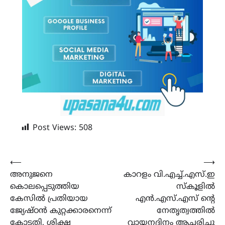
Post Views:
508
Post
⟵
⟶
അനുജനെ
കാറളം വി.എച്ച്.എസ്.ഇ
navigation
കൊലപ്പെടുത്തിയ
സ്കൂളിൽ
കേസിൽ പ്രതിയായ
എൻ.എസ്.എസ് ന്റെ
ജ്യേഷ്‌ഠൻ കുറ്റക്കാരനെന്ന്
നേതൃത്വത്തിൽ
കോടതി, ശിക്ഷ
വായനദിനം ആചരിച്ചു