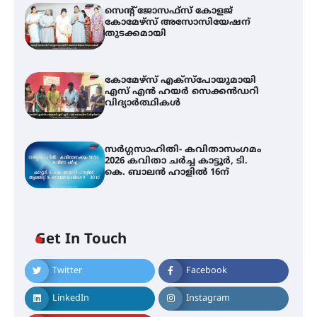
സെന്റ് ജോസഫ്സ് കോളജ്
കോമേഴ്‌സ് അസോസിയേഷന്
തുടക്കമായി
കോമേഴ്സ് എക്സ്പോയുമായി
എസ് എൻ ഹയർ സെക്കൻഡറി
വിദ്യാർത്ഥികൾ
സർഗ്ഗസാഹിതി- കവിതാസംഗമം
2026 കവിതാ ചർച്ച കാട്ടൂർ, ടി.
കെ. ബാലൻ ഹാളിൽ 16ന്
Get In Touch
Twitter
Facebook
LinkedIn
Instagram