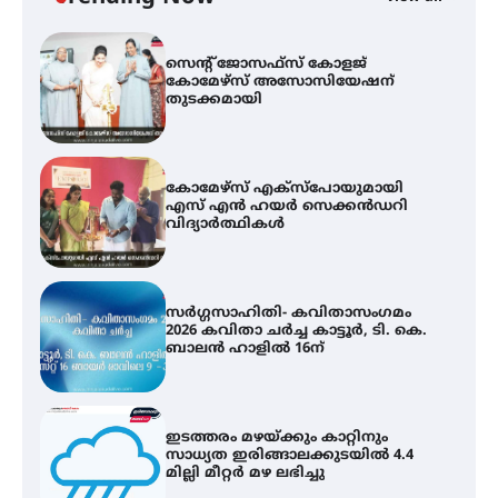
കോമേഴ്സ് എക്സ്പോയുമായി
എസ് എൻ ഹയർ സെക്കൻഡറി
വിദ്യാർത്ഥികൾ
സർഗ്ഗസാഹിതി- കവിതാസംഗമം
2026 കവിതാ ചർച്ച കാട്ടൂർ, ടി. കെ.
ബാലൻ ഹാളിൽ 16ന്
ഇടത്തരം മഴയ്ക്കും കാറ്റിനും
സാധ്യത ഇരിങ്ങാലക്കുടയിൽ 4.4
മില്ലി മീറ്റർ മഴ ലഭിച്ചു
ഐ.ഐ.ടി മദ്രാസ്സിൽ നിന്നും
ഡോക്ടറേറ്റ് – ഇരിങ്ങാലക്കുട
സ്വദേശി ആതിര എം കെ യുടെ
നേട്ടം പ്രതിസന്ധികളോട് പൊരുതി