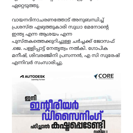
ഏറ്റെടുത്തു.
വായനദിനാചരണത്തോട് അനുബന്ധിച്ച്
പ്രശസ്ത എഴുത്തുകാരി സുധാ മേനോൻ്റെ
ഇന്ത്യ എന്ന ആശയം എന്ന
പുസ്തകത്തെക്കുറിച്ചുള്ള ചർച്ചക്ക് ജോസഫ്
.ജെ. പള്ളിപ്പാട്ട് നേതൃത്വം നൽകി. ഗോപിക
മനീഷ്, ശിവരഞ്ജിനി പ്രസന്നൻ, എ സി സുരേഷ്
എന്നിവർ സംസാരിച്ചു.