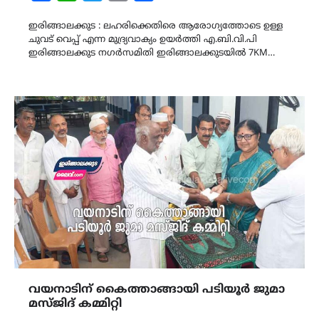
Link
ഇരിങ്ങാലക്കുട : ലഹരിക്കെതിരെ ആരോഗ്യത്തോടെ ഉള്ള
ചുവട് വെപ്പ് എന്ന മുദ്ര്യവാക്യം ഉയർത്തി എ.ബി.വി.പി
ഇരിങ്ങാലക്കുട നഗർസമിതി ഇരിങ്ങാലക്കുടയിൽ 7KM…
വയനാടിന് കൈത്താങ്ങായി പടിയൂർ ജുമാ
മസ്ജിദ് കമ്മിറ്റി