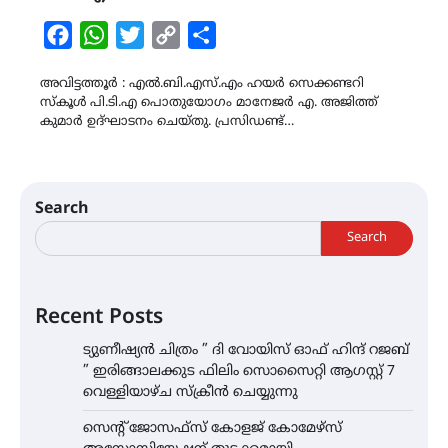
Facebook
WhatsApp
Twitter
Copy
Share
Link
അവിട്ടത്തൂർ : എൽ.ബി.എസ്.എം ഹയർ സെക്കണ്ടറി
സ്കൂൾ പി.ടി.എ പൊതുയോഗം മാനേജർ എ. അജിത്ത്
കുമാർ ഉദ്ഘാടനം ചെയ്തു. പ്രസിഡണ്ട്…
Search
Search
Recent Posts
ട്യുണീഷ്യൻ ചിത്രം ” ദി വോയിസ് ഓഫ് ഹിന്ദ് റജബ്
” ഇരിങ്ങാലക്കുട ഫിലിം സൊസൈറ്റി ആഗസ്റ്റ് 7
വെള്ളിയാഴ്ച സ്‌ക്രീൻ ചെയ്യുന്നു
സെന്റ് ജോസഫ്സ് കോളജ് കോമേഴ്‌സ്