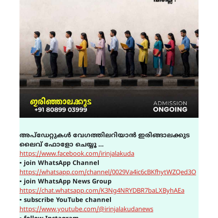
അപ്ഡേറ്റുകൾ വേഗത്തിലറിയാൻ ഇരിങ്ങാലക്കുട
ലൈവ് ഫോളോ ചെയ്യൂ …
https://www.facebook.com/irinjalakuda
▪
join WhatsApp Channel
https://whatsapp.com/channel/0029Va4ic6cBKfhytWZQed3O
▪
join WhatsApp News Group
https://chat.whatsapp.com/K3Ng4NRYDBR7baLXByhAEa
▪
subscribe YouTube channel
https://www.youtube.com/@irinjalakudanews