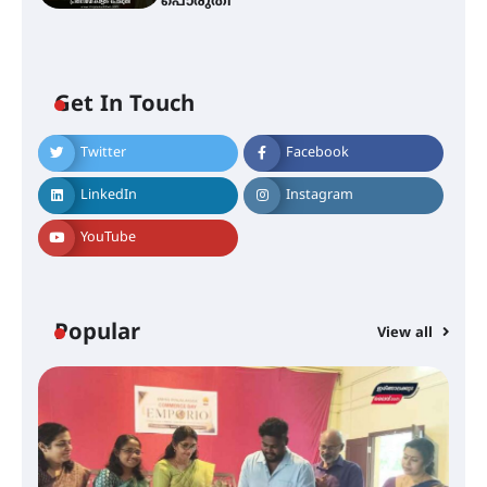
പൊരുതി
സർഗ്ഗസാഹിതി- കവിതാസംഗമം
Get In Touch
2026 കവിതാ ചർച്ച കാട്ടൂർ, ടി. കെ.
ബാലൻ ഹാളിൽ 16ന്
Twitter
Facebook
LinkedIn
Instagram
ഇടത്തരം മഴയ്ക്കും കാറ്റിനും
സാധ്യത ഇരിങ്ങാലക്കുടയിൽ 4.4
YouTube
മില്ലി മീറ്റർ മഴ ലഭിച്ചു
ഐ.ഐ.ടി മദ്രാസ്സിൽ നിന്നും
Popular
View all
ഡോക്ടറേറ്റ് – ഇരിങ്ങാലക്കുട
സ്വദേശി ആതിര എം കെ യുടെ
നേട്ടം പ്രതിസന്ധികളോട് പൊരുതി
മെഡിക്കൽ ക്യാമ്പ്