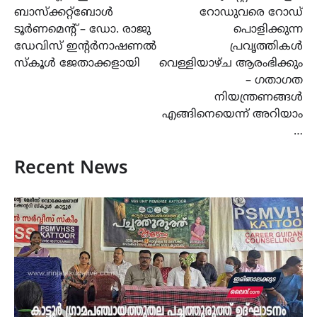
ബാസ്ക്കറ്റ്ബോൾ
റോഡുവരെ റോഡ്
ടൂർണമെന്റ് – ഡോ. രാജു
പൊളിക്കുന്ന
ഡേവിസ് ഇൻ്റർനാഷണൽ
പ്രവൃത്തികൾ
സ്കൂൾ ജേതാക്കളായി
വെള്ളിയാഴ്ച ആരംഭിക്കും
– ഗതാഗത
നിയന്ത്രണങ്ങൾ
എങ്ങിനെയെന്ന് അറിയാം
…
Recent News