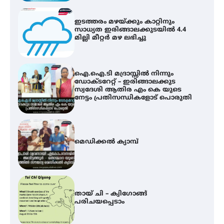
ഐ.ഐ.ടി മദ്രാസ്സിൽ നിന്നും
ഡോക്ടറേറ്റ് – ഇരിങ്ങാലക്കുട
സ്വദേശി ആതിര എം കെ യുടെ
നേട്ടം പ്രതിസന്ധികളോട് പൊരുതി
മെഡിക്കൽ ക്യാമ്പ്
തായ് ചി – ക്വിഗോങ്ങ്
പരിചയപ്പെടാം
കോമേഴ്സ് എക്സ്പോയുമായി
എസ് എൻ ഹയർ സെക്കൻഡറി
വിദ്യാർത്ഥികൾ