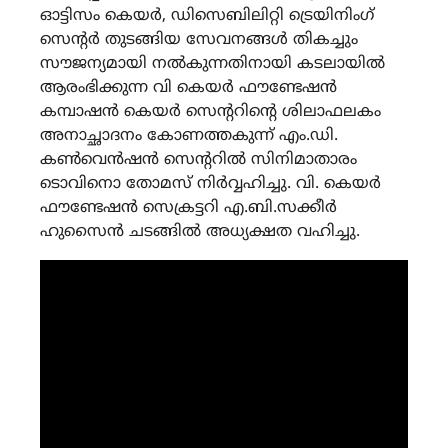
ഓട്ടിസം കെയർ, ഡിസെബിലിറ്റി ട്രെയിനിംഗ്
സെൻ്റർ തുടങ്ങിയ സേവനങ്ങൾ തികച്ചും
സൗജന്യമായി നൽകുന്നതിനായി കടലായിൽ
ആരംഭിക്കുന്ന വി കെയർ ഫൗണ്ടേഷൻ
കമ്പാഷൻ കെയർ സെൻ്ററിൻ്റെ ശിലാഫലകം
അനാച്ഛാദനം കോണത്തകുന്ന് എം.ഡി.
കൺവെൻഷൻ സെൻ്ററിൽ സിനിമാതാരം
ടൊവിനൊ തോമസ് നിർവ്വഹിച്ചു. വി. കെയർ
ഫൗണ്ടേഷൻ സെക്രട്ടറി എ.ബി.സക്കീർ
ഹുസൈൻ ചടങ്ങിൽ അധ്യക്ഷത വഹിച്ചു.