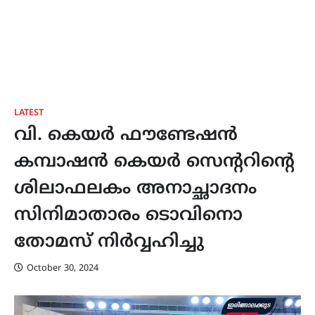
LATEST
വി. കെയർ ഫൗണ്ടേഷൻ
കമ്പാഷൻ കെയർ സെൻ്ററിൻ്റെ
ശിലാഫലകം അനാച്ഛാദനം
സിനിമാതാരം ടൊവിനൊ
തോമസ് നിർവ്വഹിച്ചു
October 30, 2024