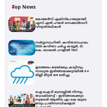
Top News
കോമേഴ്സ് എക്സ്പോയുമായി
എസ് എൻ ഹയർ സെക്കൻഡറി
വിദ്യാർത്ഥികൾ
സർഗ്ഗസാഹിതി- കവിതാസംഗമം
2026 കവിതാ ചർച്ച കാട്ടൂർ, ടി.
കെ. ബാലൻ ഹാളിൽ 16ന്
ഇടത്തരം മഴയ്ക്കും കാറ്റിനും
സാധ്യത ഇരിങ്ങാലക്കുടയിൽ 4.4
മില്ലി മീറ്റർ മഴ ലഭിച്ചു
ഐ.ഐ.ടി മദ്രാസ്സിൽ നിന്നും
ഡോക്ടറേറ്റ് – ഇരിങ്ങാലക്കുട
സ്വദേശി ആതിര എം കെ യുടെ
നേട്ടം പ്രതിസന്ധികളോട്