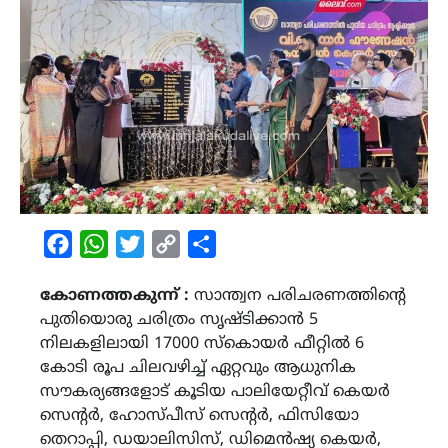
Facebook
WhatsApp
Twitter
Copy
Share
Link
കോണത്തകുന്ന് :
സാന്ത്വന പരിചരണത്തിൻ്റെ
പുതിയൊരു ചരിത്രം സൃഷ്ടിക്കാൻ 5
നിലകളിലായി 17000 സ്‌കൊയർ ഫീറ്റിൽ 6
കോടി രൂപ ചിലവഴിച്ച് ഏറ്റവും ആധുനിക
സൗകര്യങ്ങളോട് കൂടിയ പാലിയേറ്റീവ് കെയർ
സെൻ്റർ, ഹോസ്പീസ് സെൻ്റർ, ഫിസിയോ
തെറാപ്പി, ഡയാലിസിസ്, ഡിമെൻഷ്യ കെയർ,