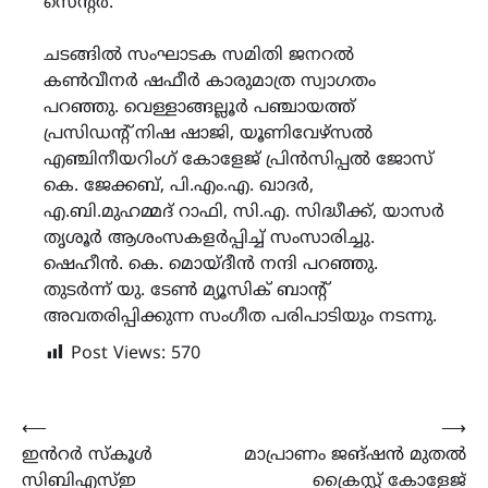
സെൻ്റർ.
ചടങ്ങിൽ സംഘാടക സമിതി ജനറൽ
കൺവീനർ ഷഫീർ കാരുമാത്ര സ്വാ​ഗതം
പറഞ്ഞു. വെള്ളാങ്ങല്ലൂർ പഞ്ചായത്ത്
പ്രസിഡന്റ് നിഷ ഷാജി, യൂണിവേഴ്സൽ
എഞ്ചിനീയറിംഗ് കോളേജ് പ്രിൻസിപ്പൽ ജോസ്
കെ. ജേക്കബ്, പി.എം.എ. ഖാദർ,
എ.ബി.മുഹമ്മദ് റാഫി, സി.എ. സിദ്ധീക്ക്, യാസർ
തൃശൂർ ആശംസകളർപ്പിച്ച് സംസാരിച്ചു.
ഷെഹീൻ. കെ. മൊയ്ദീൻ നന്ദി പറഞ്ഞു.
തുടർന്ന് യു. ടേൺ മ്യൂസിക് ബാൻ്റ്
അവതരിപ്പിക്കുന്ന സംഗീത പരിപാടിയും നടന്നു.
Post Views:
570
Post
⟵
⟶
ഇൻറർ സ്കൂൾ
മാപ്രാണം ജങ്ഷൻ മുതൽ
navigation
സിബിഎസ്ഇ
ക്രൈസ്റ്റ് കോളേജ്