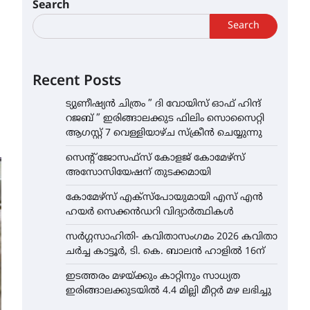
Search
Search
Recent Posts
ട്യുണീഷ്യൻ ചിത്രം ” ദി വോയിസ് ഓഫ് ഹിന്ദ്
റജബ് ” ഇരിങ്ങാലക്കുട ഫിലിം സൊസൈറ്റി
ആഗസ്റ്റ് 7 വെള്ളിയാഴ്ച സ്‌ക്രീൻ ചെയ്യുന്നു
സെന്റ് ജോസഫ്സ് കോളജ് കോമേഴ്‌സ്
അസോസിയേഷന് തുടക്കമായി
കോമേഴ്സ് എക്സ്പോയുമായി എസ് എൻ
ഹയർ സെക്കൻഡറി വിദ്യാർത്ഥികൾ
സർഗ്ഗസാഹിതി- കവിതാസംഗമം 2026 കവിതാ
ചർച്ച കാട്ടൂർ, ടി. കെ. ബാലൻ ഹാളിൽ 16ന്
ഇടത്തരം മഴയ്ക്കും കാറ്റിനും സാധ്യത
ഇരിങ്ങാലക്കുടയിൽ 4.4 മില്ലി മീറ്റർ മഴ ലഭിച്ചു