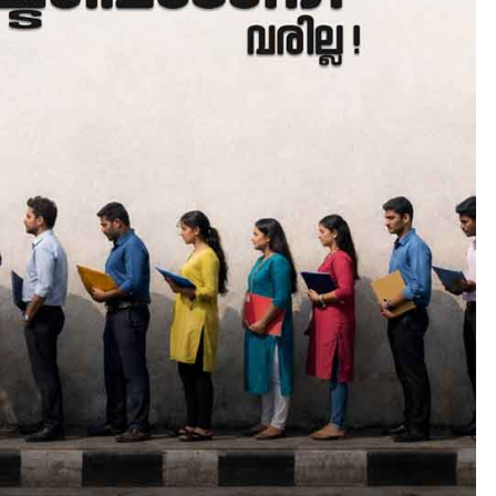
LATEST
LITERATURE
സർഗ്ഗസാഹിതി-
കവിതാസംഗമം 2026 കവിത
ചർച്ച കാട്ടൂർ, ടി. കെ. ബാല
ഹാളിൽ 16ന്
August 6, 2026