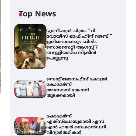
Top News
ട്യുണീഷ്യൻ ചിത്രം ” ദി
വോയിസ് ഓഫ് ഹിന്ദ് റജബ് ”
ഇരിങ്ങാലക്കുട ഫിലിം
സൊസൈറ്റി ആഗസ്റ്റ് 7
വെള്ളിയാഴ്ച സ്‌ക്രീൻ
ചെയ്യുന്നു
സെന്റ് ജോസഫ്സ് കോളജ്
കോമേഴ്‌സ്
അസോസിയേഷന്
തുടക്കമായി
കോമേഴ്സ്
എക്സ്പോയുമായി എസ്
എൻ ഹയർ സെക്കൻഡറി
വിദ്യാർത്ഥികൾ