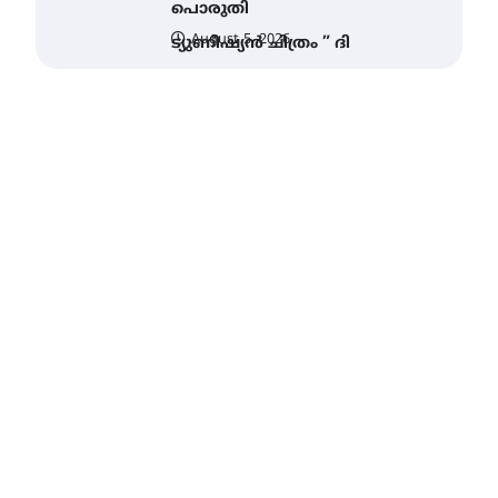
വെള്ളിയാഴ്ച സ്‌ക്രീൻ
ചെയ്യുന്നു
August 6, 2026
സെന്റ് ജോസഫ്സ് കോളജ്
കോമേഴ്‌സ്
അസോസിയേഷന്
തുടക്കമായി
August 6, 2026
കോമേഴ്സ്
എക്സ്പോയുമായി എസ്
എൻ ഹയർ സെക്കൻഡറി
വിദ്യാർത്ഥികൾ
August 6, 2026
സർഗ്ഗസാഹിതി-
കവിതാസംഗമം 2026 കവിതാ
ചർച്ച കാട്ടൂർ, ടി. കെ. ബാലൻ
ഹാളിൽ 16ന്
August 6, 2026
ഇടത്തരം മഴയ്ക്കും കാറ്റിനും
സാധ്യത ഇരിങ്ങാലക്കുടയിൽ
4.4 മില്ലി മീറ്റർ മഴ ലഭിച്ചു