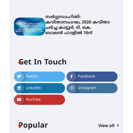
സർഗ്ഗസാഹിതി-
കവിതാസംഗമം 2026 കവിതാ
ചർച്ച കാട്ടൂർ, ടി. കെ.
ബാലൻ ഹാളിൽ 16ന്
Get In Touch
Twitter
Facebook
LinkedIn
Instagram
YouTube
Popular
View all