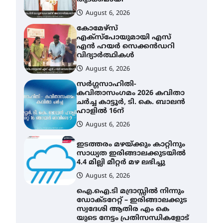
വിദ്യാർത്ഥികൾ
August 6, 2026
സർഗ്ഗസാഹിതി-
കവിതാസംഗമം 2026 കവിതാ
ചർച്ച കാട്ടൂർ, ടി. കെ. ബാലൻ
ഹാളിൽ 16ന്
August 6, 2026
ഇടത്തരം മഴയ്ക്കും കാറ്റിനും
സാധ്യത ഇരിങ്ങാലക്കുടയിൽ
4.4 മില്ലി മീറ്റർ മഴ ലഭിച്ചു
August 6, 2026
ഐ.ഐ.ടി മദ്രാസ്സിൽ നിന്നും
ഡോക്ടറേറ്റ് – ഇരിങ്ങാലക്കുട
സ്വദേശി ആതിര എം കെ
യുടെ നേട്ടം പ്രതിസന്ധികളോട്
പൊരുതി
August 5, 2026
ട്യുണീഷ്യൻ ചിത്രം ” ദി
വോയിസ് ഓഫ് ഹിന്ദ് റജബ് ”
ഇരിങ്ങാലക്കുട ഫിലിം
സൊസൈറ്റി ആഗസ്റ്റ് 7