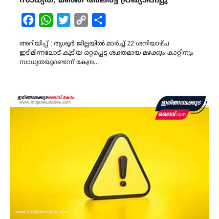
സാധ്യത, മഞ്ഞ അലർട്ട് പ്രഖ്യാപിച്ചു
Facebook
WhatsApp
Twitter
Copy
Share
Link
അറിയിപ്പ് : തൃശൂർ ജില്ലയിൽ മാർച്ച് 22 ശനിയാഴ്ച
ഇടിമിന്നലോട് കൂടിയ ഒറ്റപ്പെട്ട ശക്തമായ മഴക്കും കാറ്റിനും
സാധ്യതയുണ്ടെന്ന് കേന്ദ്ര…