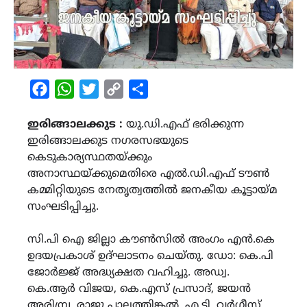
Facebook
WhatsApp
Twitter
Copy
Share
Link
ഇരിങ്ങാലക്കുട :
യു.ഡി.എഫ് ഭരിക്കുന്ന
ഇരിങ്ങാലക്കുട നഗരസഭയുടെ
കെടുകാര്യസ്ഥതയ്ക്കും
അനാസ്ഥയ്ക്കുമെതിരെ എൽ.ഡി.എഫ് ടൗൺ
കമ്മിറ്റിയുടെ നേതൃത്വത്തിൽ ജനകീയ കൂട്ടായ്മ
സംഘടിപ്പിച്ചു.
സി.പി ഐ ജില്ലാ കൗൺസിൽ അംഗം എൻ.കെ
ഉദയപ്രകാശ് ഉദ്‌ഘാടനം ചെയ്തു. ഡോ: കെ.പി
ജോർജ്ജ് അദ്ധ്യക്ഷത വഹിച്ചു. അഡ്വ.
കെ.ആർ വിജയ, കെ.എസ് പ്രസാദ്, ജയൻ
അരിമ്പ്ര, രാജു പാലത്തിങ്കൽ, എ.ടി. വർഗ്ഗീസ്,