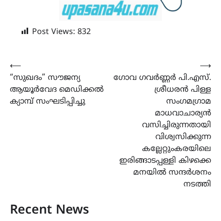
Post Views:
832
Post
⟵
⟶
“സുഖദം” സൗജന്യ
ഗോവ ഗവർണ്ണർ പി.എസ്.
navigation
ആയൂർവേദ മെഡിക്കൽ
ശ്രീധരൻ പിള്ള
ക്യാമ്പ് സംഘടിപ്പിച്ചു
സംഗമഗ്രാമ
മാധവാചാര്യൻ
വസിച്ചിരുന്നതായി
വിശ്വസിക്കുന്ന
കല്ലേറ്റുംകരയിലെ
ഇരിങ്ങാടപ്പള്ളി കിഴക്കെ
മനയിൽ സന്ദർശനം
നടത്തി
Recent News