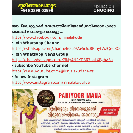
അപ്ഡേറ്റുകൾ വേഗത്തിലറിയാൻ ഇരിങ്ങാലക്കുട
ലൈവ് ഫോളോ ചെയ്യൂ …
https://www.facebook.com/irinjalakuda
▪
join WhatsApp Channel
https://whatsapp.com/channel/0029Va4ic6cBKfhytWZQed3O
▪
join WhatsApp News Group
https://chat.whatsapp.com/K3Ng4NRYDBR7baLXByhAEa
▪
subscribe YouTube channel
https://www.youtube.com/@irinjalakudanews
▪
follow Instagram
https://www.instagram.com/irinjalakudalive