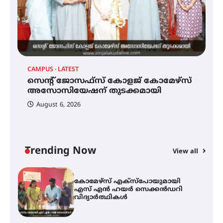
മെഡിക്കൽ ക്യാമ്പ്
CAMPUS
LATEST
C
സെന്റ് ജോസഫ്സ് കോളജ്
കോമേഴ്‌സ് അസോസിയേഷന്
സെന്റ് ജോസഫ്സ് കോളജ് കോമേഴ്‌സ്
ക
തുടക്കമായി
അസോസിയേഷന് തുടക്കമായി
എ
വ
August 6, 2026
കോമേഴ്സ് എക്സ്പോയുമായി
എസ് എൻ ഹയർ സെക്കൻഡറി
വിദ്യാർത്ഥികൾ
Trending Now
View all
സർഗ്ഗസാഹിതി- കവിതാസംഗമം
2026 കവിതാ ചർച്ച കാട്ടൂർ, ടി. കെ.
ബാലൻ ഹാളിൽ 16ന്