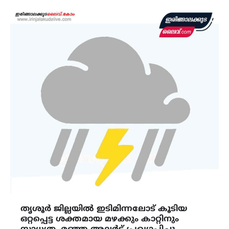
തൃശൂർ ജില്ലയിൽ ഇടിമിന്നലോട് കൂടിയ
ഒറ്റപ്പെട്ട ശക്തമായ മഴക്കും കാറ്റിനും