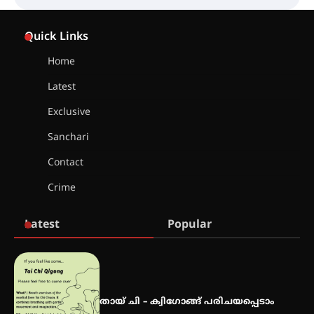
കോമേഴ്സ് എക്സ്പോയുമായി
എസ് എൻ ഹയർ സെക്കൻഡറി
Quick Links
വിദ്യാർത്ഥികൾ
Home
Latest
സർഗ്ഗസാഹിതി- കവിതാസംഗമം
2026 കവിതാ ചർച്ച കാട്ടൂർ, ടി. കെ.
Exclusive
ബാലൻ ഹാളിൽ 16ന്
Sanchari
Contact
ഇടത്തരം മഴയ്ക്കും കാറ്റിനും
Crime
സാധ്യത ഇരിങ്ങാലക്കുടയിൽ 4.4
മില്ലി മീറ്റർ മഴ ലഭിച്ചു
Latest
Popular
ഐ.ഐ.ടി മദ്രാസ്സിൽ നിന്നും
ഡോക്ടറേറ്റ് – ഇരിങ്ങാലക്കുട
സ്വദേശി ആതിര എം കെ യുടെ
നേട്ടം പ്രതിസന്ധികളോട് പൊരുതി
തായ് ചി – ക്വിഗോങ്ങ് പരിചയപ്പെടാം