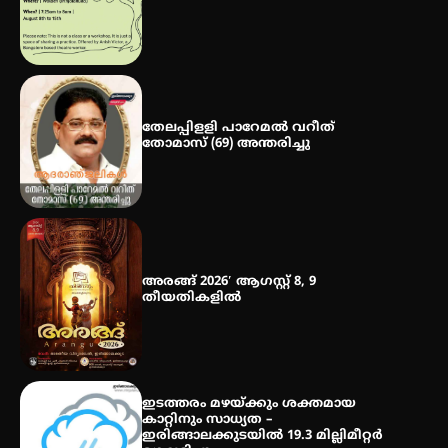
മെഡിക്കൽ ക്യാമ്പ്
തേലപ്പിളളി പാറേമൽ വറീത്
തോമാസ് (69) അന്തരിച്ചു
അരങ്ങ് 2026′ ആഗസ്റ്റ് 8, 9
തീയതികളിൽ
ഇടത്തരം മഴയ്ക്കും ശക്തമായ
കാറ്റിനും സാധ്യത –
ഇരിങ്ങാലക്കുടയിൽ 19.3 മില്ലിമീറ്റർ