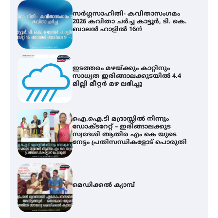
ഇടത്തരം മഴയ്ക്കും കാറ്റിനും
സാധ്യത ഇരിങ്ങാലക്കുടയിൽ 4.4
മില്ലി മീറ്റർ മഴ ലഭിച്ചു
ഐ.ഐ.ടി മദ്രാസ്സിൽ നിന്നും
ഡോക്ടറേറ്റ് – ഇരിങ്ങാലക്കുട
സ്വദേശി ആതിര എം കെ യുടെ
നേട്ടം പ്രതിസന്ധികളോട് പൊരുതി
മെഡിക്കൽ ക്യാമ്പ്
സെന്റ് ജോസഫ്സ് കോളജ്
കോമേഴ്‌സ് അസോസിയേഷന്
തുടക്കമായി