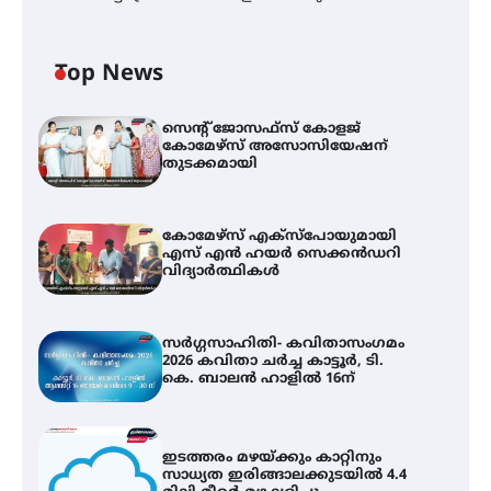
Top News
സെന്റ് ജോസഫ്സ് കോളജ്
കോമേഴ്‌സ് അസോസിയേഷന്
തുടക്കമായി
കോമേഴ്സ് എക്സ്പോയുമായി
എസ് എൻ ഹയർ സെക്കൻഡറി
വിദ്യാർത്ഥികൾ
സർഗ്ഗസാഹിതി- കവിതാസംഗമം
2026 കവിതാ ചർച്ച കാട്ടൂർ, ടി.
കെ. ബാലൻ ഹാളിൽ 16ന്
ഇടത്തരം മഴയ്ക്കും കാറ്റിനും
സാധ്യത ഇരിങ്ങാലക്കുടയിൽ 4.4