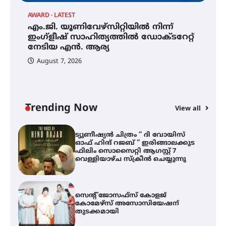
AWARD
LATEST
എം.ജി. യൂണിവേഴ്‌സിറ്റിയിൽ നിന്ന്
എം.ജി. യൂണിവേഴ്‌സിറ്റിയിൽ നിന്ന്
ഇംഗ്ളീഷ് സാഹിത്യത്തിൽ
ഇംഗ്ളീഷ് സാഹിത്യത്തിൽ ഡോക്ടറേറ്റ്
ഡോക്ടറേറ്റ് നേടിയ എൻ. ആര്യ
നേടിയ എൻ. ആര്യ
F
August 7, 2026
ട
ഹ
ട്യുണീഷ്യൻ ചിത്രം ” ദി വോയിസ്
സ
ഓഫ് ഹിന്ദ് റജബ് ” ഇരിങ്ങാലക്കുട
സ
ഫിലിം സൊസൈറ്റി ആഗസ്റ്റ് 7
വെള്ളിയാഴ്ച സ്‌ക്രീൻ ചെയ്യുന്നു
Trending Now
View all
സെന്റ് ജോസഫ്സ് കോളജ്
കോമേഴ്‌സ് അസോസിയേഷന്
തുടക്കമായി
കോമേഴ്സ് എക്സ്പോയുമായി
എസ് എൻ ഹയർ സെക്കൻഡറി
വിദ്യാർത്ഥികൾ