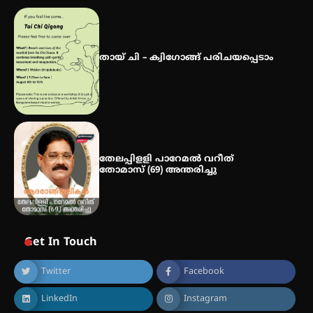
തായ് ചി – ക്വിഗോങ്ങ് പരിചയപ്പെടാം
തേലപ്പിളളി പാറേമൽ വറീത്
തോമാസ് (69) അന്തരിച്ചു
Get In Touch
Twitter
Facebook
LinkedIn
Instagram