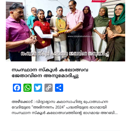
സംസ്ഥാന സ്കൂൾ കലോത്സവ
ജേതാവിനെ അനുമോദിച്ചു
Facebook
WhatsApp
Twitter
Copy
Share
Link
അഴീക്കോട് : വിദ്യാഭ്യാസ കലാസാഹിത്യ പ്രോത്സാഹന
വേദിയുടെ “അഭിനന്ദനം 2024” പദ്ധതിയുടെ ഭാഗമായി
സംസ്ഥാന സ്കൂൾ കലോത്സവത്തിന്റെ ഭാഗമായ അറബി…