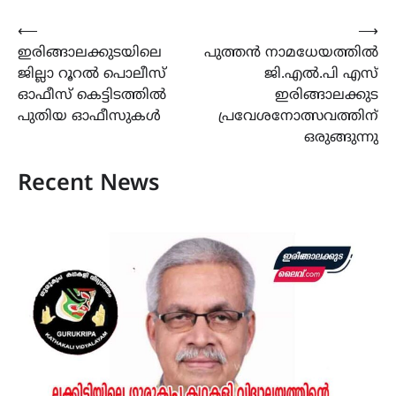
Post
⟵
⟶
ഇരിങ്ങാലക്കുടയിലെ
പുത്തൻ നാമധേയത്തിൽ
navigation
ജില്ലാ റൂറൽ പൊലീസ്
ജി.എൽ.പി എസ്
ഓഫീസ് കെട്ടിടത്തിൽ
ഇരിങ്ങാലക്കുട
പുതിയ ഓഫീസുകൾ
പ്രവേശനോത്സവത്തിന്
ഒരുങ്ങുന്നു
Recent News