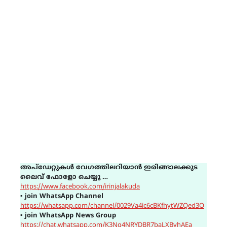
അപ്ഡേറ്റുകൾ വേഗത്തിലറിയാൻ ഇരിങ്ങാലക്കുട
ലൈവ് ഫോളോ ചെയ്യൂ …
https://www.facebook.com/irinjalakuda
▪
join WhatsApp Channel
https://whatsapp.com/channel/0029Va4ic6cBKfhytWZQed3O
▪
join WhatsApp News Group
https://chat.whatsapp.com/K3Ng4NRYDBR7baLXByhAEa