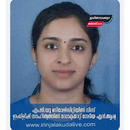
സെന്റ് ജോസഫ്സ് കോളജ്
കോമേഴ്‌സ് അസോസിയേഷന്
തുടക്കമായി
കോമേഴ്സ് എക്സ്പോയുമായി
എസ് എൻ ഹയർ സെക്കൻഡറി
വിദ്യാർത്ഥികൾ
സർഗ്ഗസാഹിതി- കവിതാസംഗമം
2026 കവിതാ ചർച്ച കാട്ടൂർ, ടി. കെ.
ബാലൻ ഹാളിൽ 16ന്
ഇടത്തരം മഴയ്ക്കും കാറ്റിനും
സാധ്യത ഇരിങ്ങാലക്കുടയിൽ 4.4
മില്ലി മീറ്റർ മഴ ലഭിച്ചു