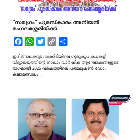
“സമഗ്രം” പുരസ്കാരം അനിയൻ
മംഗലശ്ശേരിയ്ക്ക്
Facebook
WhatsApp
Twitter
Copy
Share
Link
ഇരിങ്ങാലക്കുട : ലക്കിടിയിലെ ഗുരുകൃപ കഥകളി
വിദ്യാലയത്തിന്റെ നാലാം വാർഷിക ആഘോഷങ്ങളുടെ
ഭാഗമായി 2025 വർഷത്തിലെ പത്മഭൂഷൺ ഡോ.
കലാമണ്ഡലം…