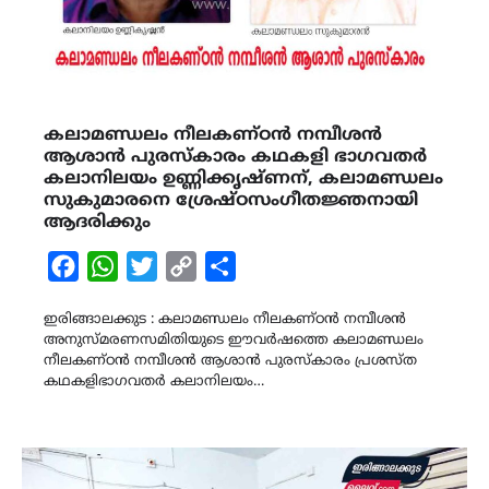
കലാമണ്ഡലം നീലകണ്ഠൻ നമ്പീശൻ
ആശാൻ പുരസ്കാരം കഥകളി ഭാഗവതർ
കലാനിലയം ഉണ്ണിക്കൃഷ്ണന്, കലാമണ്ഡലം
സുകുമാരനെ ശ്രേഷ്ഠസംഗീതജ്ഞനായി
ആദരിക്കും
Facebook
WhatsApp
Twitter
Copy
Share
Link
ഇരിങ്ങാലക്കുട : കലാമണ്ഡലം നീലകണ്ഠൻ നമ്പീശൻ
അനുസ്മരണസമിതിയുടെ ഈവർഷത്തെ കലാമണ്ഡലം
നീലകണ്ഠൻ നമ്പീശൻ ആശാൻ പുരസ്കാരം പ്രശസ്ത
കഥകളിഭാഗവതർ കലാനിലയം…