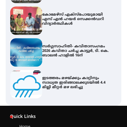
സർഗ്ഗസാഹിതി- കവിതാസംഗമം
2026 കവിതാ ചർച്ച കാട്ടൂർ, ടി. കെ.
ബാലൻ ഹാളിൽ 16ന്
ഇടത്തരം മഴയ്ക്കും കാറ്റിനും
സാധ്യത ഇരിങ്ങാലക്കുടയിൽ 4.4
മില്ലി മീറ്റർ മഴ ലഭിച്ചു
എം.ജി. യൂണിവേഴ്‌സിറ്റിയിൽ നിന്ന്
ഇംഗ്ളീഷ് സാഹിത്യത്തിൽ
ഡോക്ടറേറ്റ് നേടിയ എൻ. ആര്യ
ട്യുണീഷ്യൻ ചിത്രം ” ദി വോയിസ്
ഓഫ് ഹിന്ദ് റജബ് ” ഇരിങ്ങാലക്കുട
Quick Links
ഫിലിം സൊസൈറ്റി ആഗസ്റ്റ് 7
വെള്ളിയാഴ്ച സ്‌ക്രീൻ ചെയ്യുന്നു
Home