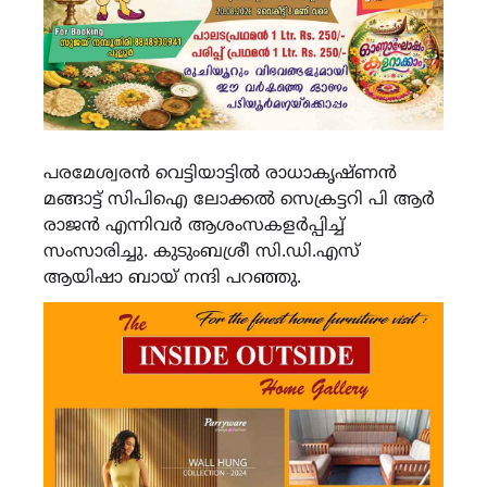
പരമേശ്വരൻ വെട്ടിയാട്ടിൽ രാധാകൃഷ്ണൻ
മങ്ങാട്ട് സിപിഐ ലോക്കൽ സെക്രട്ടറി പി ആർ
രാജൻ എന്നിവർ ആശംസകളർപ്പിച്ച്
സംസാരിച്ചു. കുടുംബശ്രീ സി.ഡി.എസ്
ആയിഷാ ബായ് നന്ദി പറഞ്ഞു.