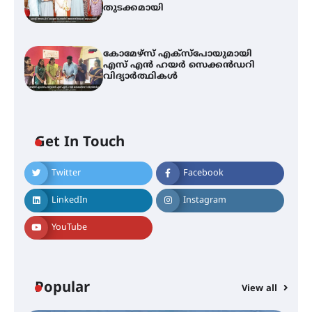
തുടക്കമായി
കോമേഴ്സ് എക്സ്പോയുമായി
എസ് എൻ ഹയർ സെക്കൻഡറി
വിദ്യാർത്ഥികൾ
Get In Touch
Twitter
Facebook
LinkedIn
Instagram
YouTube
ട്യുണീഷ്യൻ ചിത്രം ” ദി വോയിസ്
ഓഫ് ഹിന്ദ് റജബ് ” ഇരിങ്ങാലക്കുട
Popular
ഫിലിം സൊസൈറ്റി ആഗസ്റ്റ് 7
View all
വെള്ളിയാഴ്ച സ്‌ക്രീൻ ചെയ്യുന്നു