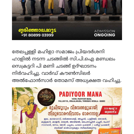
തേലപ്പള്ളി മഹിളാ സമാജം പ്രിയദർശനി
ഹാളിൽ നടന്ന ചടങ്ങിൽ സി.പി.ഐ മണ്ഡലം
സെക്രട്ടറി പി മണി ചടങ്ങ് ഉദ്ഘാടനം
നിർവഹിച്ചു. വാർഡ് കൗൺസിലർ
അൽഫോൻസാർ തോമസ് അധ്യക്ഷത വഹിച്ചു.