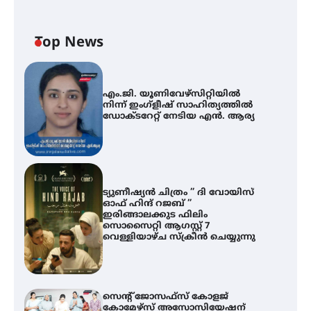
Top News
എം.ജി. യൂണിവേഴ്‌സിറ്റിയിൽ
നിന്ന് ഇംഗ്ളീഷ് സാഹിത്യത്തിൽ
ഡോക്ടറേറ്റ് നേടിയ എൻ. ആര്യ
ട്യുണീഷ്യൻ ചിത്രം ” ദി വോയിസ്
ഓഫ് ഹിന്ദ് റജബ് ”
ഇരിങ്ങാലക്കുട ഫിലിം
സൊസൈറ്റി ആഗസ്റ്റ് 7
വെള്ളിയാഴ്ച സ്‌ക്രീൻ ചെയ്യുന്നു
സെന്റ് ജോസഫ്സ് കോളജ്
കോമേഴ്‌സ് അസോസിയേഷന്