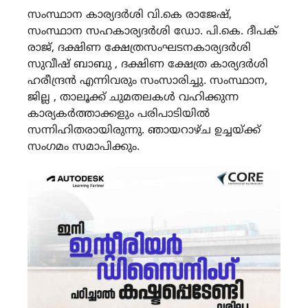
സംസ്ഥാന കാര്യദർശി വി.കെ രാജേഷ്,
സംസ്ഥാന സഹകാര്യദർശി ഡോ. പി.കെ. ദീപക്
രാജ്, ദക്ഷിണ ക്ഷേത്രസംഘടനകാര്യദർശി
സുവീഷ് ബാബു , ദക്ഷിണ ക്ഷേത്ര കാര്യദർശി
ഹരീന്ദ്രൻ എന്നിവരും സംസാരിച്ചു. സംസ്ഥാന,
ജില്ല , താലൂക്ക് ചുമതലകൾ വഹിക്കുന്ന
കാര്യകർത്താക്കളും പരിപാടിയിൽ
സന്നിഹിതരായിരുന്നു. ഞായറാഴ്ച ഉച്ചയ്ക്ക്
സംഗമം സമാപിക്കും.