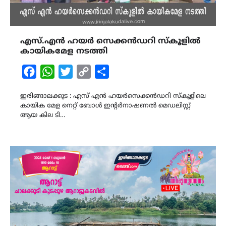
എസ്.എൻ ഹയർ സെക്കൻഡറി സ്കൂളിൽ
കായികമേള നടത്തി
Facebook
WhatsApp
Twitter
Copy
Share
Link
ഇരിങ്ങാലക്കുട : എസ് എൻ ഹയർസെക്കൻഡറി സ്കൂളിലെ
കായിക മേള നെറ്റ് ബോൾ ഇന്റർനാഷണൽ മെഡലിസ്റ്റ്
ആയ കില ടി…