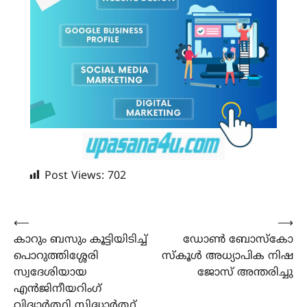
Post Views:
702
Post
⟵
⟶
കാറും ബസും കൂട്ടിയിടിച്ച്
ഡോൺ ബോസ്കോ
navigation
പൊറുത്തിശ്ശേരി
സ്കൂൾ അധ്യാപിക നിഷ
സ്വദേശിയായ
ജോസ് അന്തരിച്ചു
എൻജിനീയറിംഗ്
വിദ്യാർത്ഥി സിദ്ധാർത്ഥ്