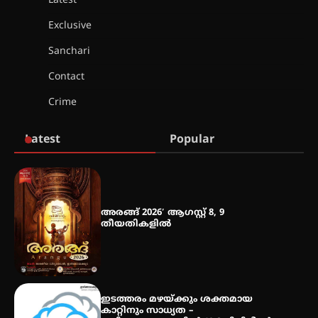
Latest
ഐ.ഐ.ടി മദ്രാസ്സിൽ നിന്നും
ഡോക്ടറേറ്റ് – ഇരിങ്ങാലക്കുട
Exclusive
സ്വദേശി ആതിര എം കെ യുടെ
നേട്ടം പ്രതിസന്ധികളോട് പൊരുതി
Sanchari
Contact
Crime
മെഡിക്കൽ ക്യാമ്പ്
Latest
Popular
തായ് ചി – ക്വിഗോങ്ങ്
പരിചയപ്പെടാം
അരങ്ങ് 2026′ ആഗസ്റ്റ് 8, 9
തീയതികളിൽ
തേലപ്പിളളി പാറേമൽ വറീത്
തോമാസ് (69) അന്തരിച്ചു
ഇടത്തരം മഴയ്ക്കും ശക്തമായ
കാറ്റിനും സാധ്യത –