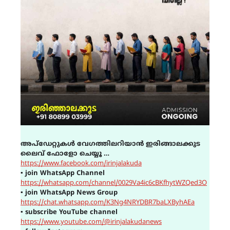
അപ്ഡേറ്റുകൾ വേഗത്തിലറിയാൻ ഇരിങ്ങാലക്കുട
ലൈവ് ഫോളോ ചെയ്യൂ …
https://www.facebook.com/irinjalakuda
▪
join WhatsApp Channel
https://whatsapp.com/channel/0029Va4ic6cBKfhytWZQed3O
▪
join WhatsApp News Group
https://chat.whatsapp.com/K3Ng4NRYDBR7baLXByhAEa
▪
subscribe YouTube channel
https://www.youtube.com/@irinjalakudanews