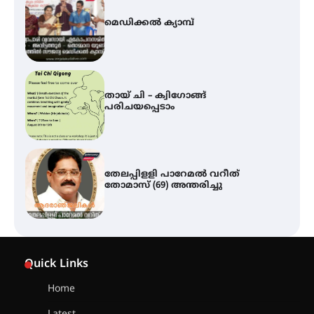
തായ് ചി – ക്വിഗോങ്ങ്
പരിചയപ്പെടാം
തേലപ്പിളളി പാറേമൽ വറീത്
തോമാസ് (69) അന്തരിച്ചു
സർഗ്ഗസാഹിതി- കവിതാസംഗമം
2026 കവിതാ ചർച്ച കാട്ടൂർ, ടി. കെ.
ബാലൻ ഹാളിൽ 16ന്
ഇടത്തരം മഴയ്ക്കും കാറ്റിനും
സാധ്യത ഇരിങ്ങാലക്കുടയിൽ 4.4
Quick Links
മില്ലി മീറ്റർ മഴ ലഭിച്ചു
Home