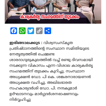
Facebook
WhatsApp
Twitter
Copy
Share
Link
ഇരിങ്ങാലക്കുട :
വിശ്വസംസ്കൃത
പ്രതിഷ്ഠാനത്തിൻ്റെ സംസ്ഥാന സമിതിയുടെ
നേതൃത്വത്തിൽ ചെമ്മണ്ട
ശാരദാഗുരുകുലത്തിൽ വച്ച് രണ്ടു ദിവസമായി
നടക്കുന്ന വികാസം എന്ന വിശാല കാര്യകർതൃ
സംഗമത്തിന് തുടക്കം കുറിച്ചു. സംസ്ഥാന
അധ്യക്ഷൻ ഡോ. പി കെ. ശങ്കരനാരായണൻ
അധ്യക്ഷത വഹിച്ചു. അഖിലഭാരത
സഹകാര്യദർശി ഡോ. പി. നന്ദകുമാർ
ഉദ്‌ഘാടനവും മാർഗ്ഗദർശനഭാഷണവും
നിർവ്വഹിച്ചു