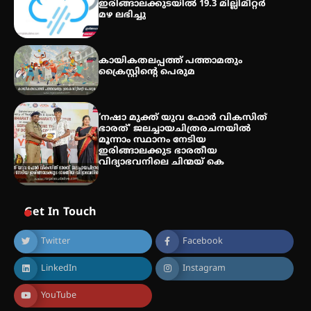
ഇരിങ്ങാലക്കുടയിൽ 19.3 മില്ലിമീറ്റർ
മഴ ലഭിച്ചു
കായികതലപ്പത്ത് പത്താമതും
ക്രൈസ്റ്റിന്റെ പെരുമ
‘നഷാ മുക്ത് യുവ ഫോർ വികസിത്
ഭാരത്’ ജലച്ചായചിത്രരചനയിൽ
മൂന്നാം സ്ഥാനം നേടിയ
ഇരിങ്ങാലക്കുട ഭാരതീയ
വിദ്യാഭവനിലെ ചിന്മയ് കെ
Get In Touch
Twitter
Facebook
LinkedIn
Instagram
YouTube