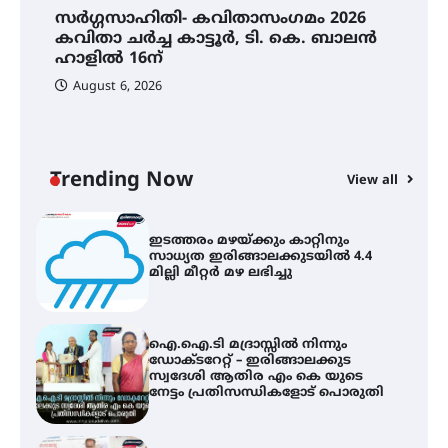
സർഗ്ഗസാഹിതി- കവിതാസംഗമം 2026
സർഗ്ഗസാഹിതി- കവിതാസംഗമം
2026 കവിതാ ചർച്ച കാട്ടൂർ, ടി. കെ.
കവിതാ ചർച്ച കാട്ടൂർ, ടി. കെ. ബാലൻ
ബാലൻ ഹാളിൽ 16ന്
ഹാളിൽ 16ന്
August 6, 2026
C
ഇ
ഇടത്തരം മഴയ്ക്കും കാറ്റിനും
സാധ്യത ഇരിങ്ങാലക്കുടയിൽ 4.4
ഇ
മില്ലി മീറ്റർ മഴ ലഭിച്ചു
ല
Trending Now
View all
ഐ.ഐ.ടി മദ്രാസ്സിൽ നിന്നും
ഡോക്ടറേറ്റ് – ഇരിങ്ങാലക്കുട
സ്വദേശി ആതിര എം കെ യുടെ
നേട്ടം പ്രതിസന്ധികളോട് പൊരുതി
മെഡിക്കൽ ക്യാമ്പ്