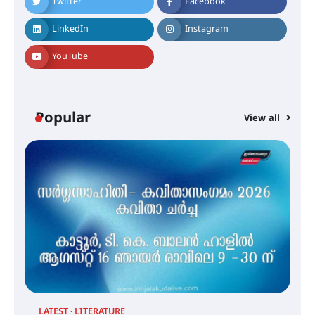
Twitter
Facebook
ഐ.ഐ.ടി മദ്രാസ്സിൽ നിന്നും
ഡോക്ടറേറ്റ് – ഇരിങ്ങാലക്കുട
LinkedIn
Instagram
സ്വദേശി ആതിര എം കെ യുടെ
നേട്ടം പ്രതിസന്ധികളോട് പൊരുതി
YouTube
മെഡിക്കൽ ക്യാമ്പ്
Popular
View all
തായ് ചി – ക്വിഗോങ്ങ്
പരിചയപ്പെടാം
തേലപ്പിളളി പാറേമൽ വറീത്
തോമാസ് (69) അന്തരിച്ചു
LATEST
LITERATURE