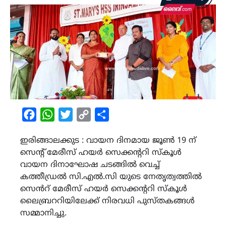
Facebook
WhatsApp
Twitter
Copy
Share
Link
ഇരിങ്ങാലക്കുട : വായന ദിനമായ ജൂൺ 19 ന്
സെൻ്റ് മേരീസ് ഹയർ സെക്കൻ്ററി സ്കൂൾ
വായന ദിനാഘോഷ ചടങ്ങിൽ വെച്ച്
കത്തീഡ്രൽ സി.എൽ.സി യുടെ നേതൃത്വത്തിൽ
സെൻറ് മേരീസ് ഹയർ സെക്കൻ്ററി സ്കൂൾ
ലൈബ്രററിയിലേക്ക് നിരവധി പുസ്തകങ്ങൾ
സമ്മാനിച്ചു.