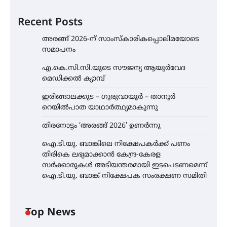
Recent Posts
അരങ്ങ് 2026-ന് സാംസ്കാരികപ്പൊലിമയോടെ
സമാപനം
എ.കെ.സി.സി.യുടെ സൗജന്യ ആയുർവേദ
മെഡിക്കൽ ക്യാമ്പ്
ഇരിങ്ങാലക്കുട – ഗുരുവായൂർ – താനൂർ
റെയിൽപാത യാഥാർത്ഥ്യമാകുന്നു
തിരനോട്ടം ‘അരങ്ങ് 2026’ ഉണർന്നു
ഐ.ടി.യു. ബാങ്കിലെ നിക്ഷേപകർക്ക് പണം
തിരികെ ലഭ്യമാക്കാൻ കേന്ദ്ര-കേരള
സർക്കാരുകൾ അടിയന്തരമായി ഇടപെടണമെന്ന്
ഐ.ടി.യു. ബാങ്ക് നിക്ഷേപക സംരക്ഷണ സമിതി
Top News