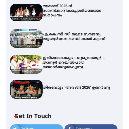
അരങ്ങ് 2026-ന്
സാംസ്കാരികപ്പൊലിമയോടെ
സമാപനം
എ.കെ.സി.സി.യുടെ സൗജന്യ
ആയുർവേദ മെഡിക്കൽ ക്യാമ്പ്
ഇരിങ്ങാലക്കുട – ഗുരുവായൂർ –
താനൂർ റെയിൽപാത
യാഥാർത്ഥ്യമാകുന്നു
തിരനോട്ടം ‘അരങ്ങ് 2026’ ഉണർന്നു
എ.കെ.സി.സി.യുടെ സൗജന്യ
ആയുർവേദ മെഡിക്കൽ ക്യാമ്പ്
Get In Touch
ഇരിങ്ങാലക്കുട – ഗുരുവായൂർ –