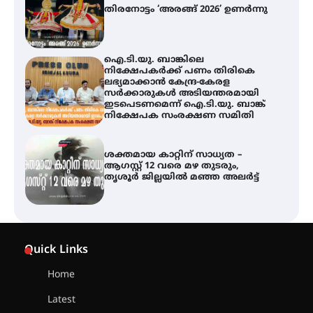
ലഭ്യമാക്കാൻ കേന്ദ്ര-കേരള
സർക്കാരുകൾ അടിയന്തരമായി
ഇടപെടണമെന്ന് ഐ.ടി.യു. ബാങ്ക്
നിക്ഷേപക സംരക്ഷണ സമിതി
ശക്തമായ കാറ്റിന് സാധ്യത –
ആഗസ്റ്റ് 12 വരെ മഴ തുടരും,
തൃശൂർ ജില്ലയിൽ മഞ്ഞ അലർട്ട്
അരങ്ങ് 2026-ന്
സാംസ്കാരികപ്പൊലിമയോടെ
സമാപനം
എ.കെ.സി.സി.യുടെ സൗജന്യ
Quick Links
ആയുർവേദ മെഡിക്കൽ ക്യാമ്പ്
Home
Latest
ഇരിങ്ങാലക്കുട – ഗുരുവായൂർ –