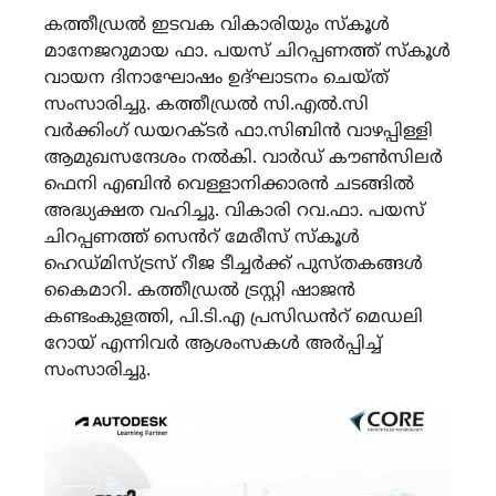
കത്തീഡ്രൽ ഇടവക വികാരിയും സ്കൂൾ
മാനേജറുമായ ഫാ. പയസ് ചിറപ്പണത്ത് സ്കൂൾ
വായന ദിനാഘോഷം ഉദ്ഘാടനം ചെയ്ത്
സംസാരിച്ചു. കത്തീഡ്രൽ സി.എൽ.സി
വർക്കിംഗ് ഡയറക്ടർ ഫാ.സിബിൻ വാഴപ്പിള്ളി
ആമുഖസന്ദേശം നൽകി. വാർഡ് കൗൺസിലർ
ഫെനി എബിൻ വെള്ളാനിക്കാരൻ ചടങ്ങിൽ
അദ്ധ്യക്ഷത വഹിച്ചു. വികാരി റവ.ഫാ. പയസ്
ചിറപ്പണത്ത് സെൻറ് മേരീസ് സ്‌കൂൾ
ഹെഡ്മിസ്ട്രസ് റീജ ടീച്ചർക്ക് പുസ്തകങ്ങൾ
കൈമാറി. കത്തീഡ്രൽ ട്രസ്റ്റി ഷാജൻ
കണ്ടംകുളത്തി, പി.ടി.എ പ്രസിഡൻറ് മെഡലി
റോയ് എന്നിവർ ആശംസകൾ അർപ്പിച്ച്
സംസാരിച്ചു.