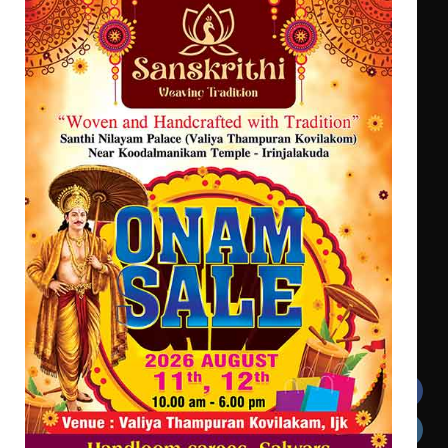
ട്യുണീഷ്യൻ ചിത്രം ” ദി വോയിസ്
ഓഫ് ഹിന്ദ് റജബ് ” ഇരിങ്ങാലക്കുട
ഫിലിം സൊസൈറ്റി ആഗസ്റ്റ് 7
വെള്ളിയാഴ്ച സ്‌ക്രീൻ ചെയ്യുന്നു
സെന്റ് ജോസഫ്സ് കോളജ്
കോമേഴ്‌സ് അസോസിയേഷന്
തുടക്കമായി
Get In Touch
Twitter
Facebook
LinkedIn
Instagram