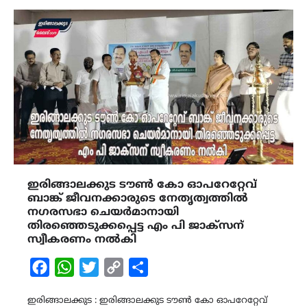
ഇരിങ്ങാലക്കുട ടൗൺ കോ ഓപറേറ്റേവ്
ബാങ്ക് ജീവനക്കാരുടെ നേതൃത്വത്തിൽ
നഗരസഭാ ചെയർമാനായി
തിരഞ്ഞെടുക്കപ്പെട്ട എം പി ജാക്‌സന്
സ്വീകരണം നൽകി
Facebook
WhatsApp
Twitter
Copy
Share
Link
ഇരിങ്ങാലക്കുട : ഇരിങ്ങാലക്കുട ടൗൺ കോ ഓപറേറ്റേവ്