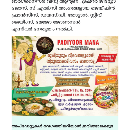
ഓർഗനൈസർ വിനു ആൻ്റണി, ട്രഷറർ ജിസ്റ്റോ
ജോസ്, സി.എൽ.സി അംഗങ്ങളായ ജെയ്ഫിൻ
ഫ്രാൻസീസ്, ഡയസ്.ഡി. തോട്ടാൻ, സ്റ്റീവ്
ജെയിംസ്, മേജോ ജോൺസൻ
എന്നിവർ നേതൃത്വം നൽകി.
അപ്ഡേറ്റുകൾ വേഗത്തിലറിയാൻ ഇരിങ്ങാലക്കുട