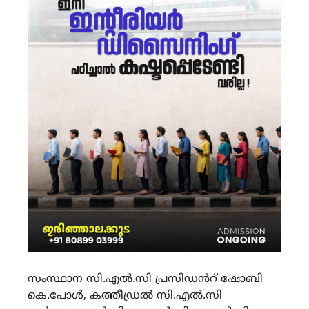
സംസ്ഥാന സി.എൽ.സി പ്രസിഡൻറ് ഷോബി
കെ.പോൾ, കത്തീഡ്രൽ സി.എൽ.സി