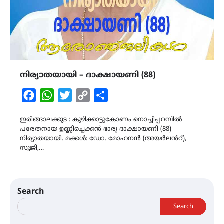
നിര്യാതയായി – ദാക്ഷായണി (88)
Facebook
WhatsApp
Twitter
Copy
Share
Link
ഇരിങ്ങാലക്കുട : കുഴിക്കാട്ടുകോണം നൊച്ചിപ്പറമ്പിൽ
പരേതനായ ഉണ്ണിച്ചെക്കൻ ഭാര്യ ദാക്ഷായണി (88)
നിര്യാതയായി. മക്കൾ: ഡോ. മോഹനൻ (അയർലൻറ്),
സുജി,…
Search
Search