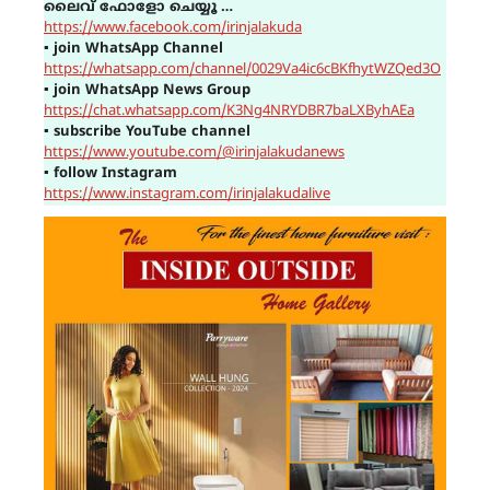
ലൈവ് ഫോളോ ചെയ്യൂ …
https://www.facebook.com/irinjalakuda
▪
join WhatsApp Channel
https://whatsapp.com/channel/0029Va4ic6cBKfhytWZQed3O
▪
join WhatsApp News Group
https://chat.whatsapp.com/K3Ng4NRYDBR7baLXByhAEa
▪
subscribe YouTube channel
https://www.youtube.com/@irinjalakudanews
▪
follow Instagram
https://www.instagram.com/irinjalakudalive