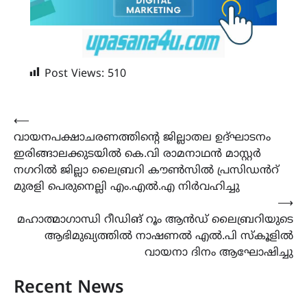
Post Views:
510
Post
⟵
വായനപക്ഷാചരണത്തിന്‍റെ ജില്ലാതല ഉദ്ഘാടനം
navigation
ഇരിങ്ങാലക്കുടയിൽ കെ.വി രാമനാഥൻ മാസ്റ്റർ
നഗറിൽ ജില്ലാ ലൈബ്രറി കൗൺസിൽ പ്രസിഡൻറ്
മുരളി പെരുനെല്ലി എം.എൽ.എ നിർവഹിച്ചു
⟶
മഹാത്മാഗാന്ധി റീഡിങ് റൂം ആൻഡ് ലൈബ്രറിയുടെ
ആഭിമുഖ്യത്തിൽ നാഷണൽ എൽ.പി സ്കൂളിൽ
വായനാ ദിനം ആഘോഷിച്ചു
Recent News