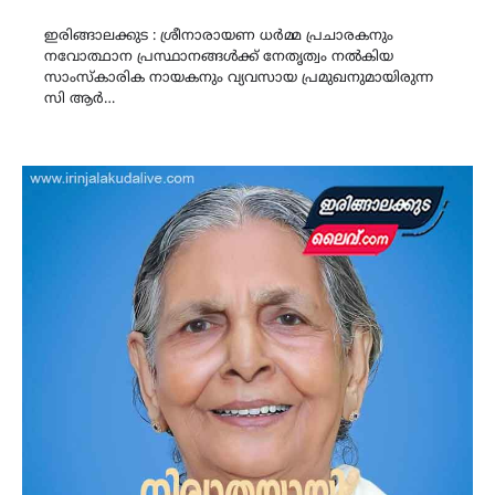
Link
ഇരിങ്ങാലക്കുട : ശ്രീനാരായണ ധർമ്മ പ്രചാരകനും
നവോത്ഥാന പ്രസ്ഥാനങ്ങൾക്ക് നേതൃത്വം നൽകിയ
സാംസ്കാരിക നായകനും വ്യവസായ പ്രമുഖനുമായിരുന്ന
സി ആർ…