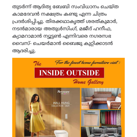
തുടർന്ന് ആദിത്യ ബേബി സംവിധാനം ചെയ്ത
കാമദേവൻ നക്ഷത്രം കണ്ടു എന്ന ചിത്രം
പ്രദർശിപ്പിച്ചു. തിരക്കഥാകൃത്ത് ശരത്കുമാർ,
നടൻമാരായ അതുൾസിംഗ്, മജീദ് ഹനീഫ,
ക്യാമറാമാൻ ന്യൂട്ടൺ എന്നിവരെ നഗരസഭ
വൈസ്- ചെയർമാൻ ബൈജു കുറ്റിക്കാടൻ
ആദരിച്ചു.