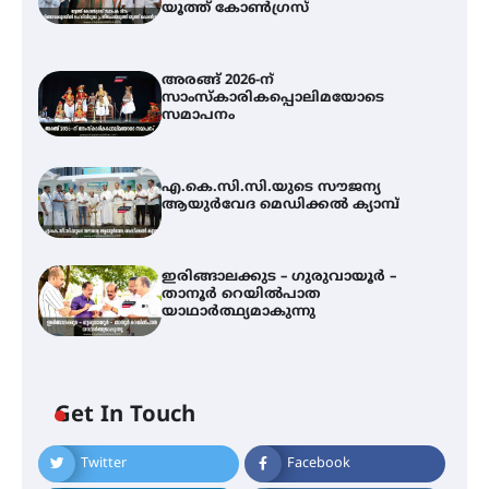
യൂത്ത് കോൺഗ്രസ്
അരങ്ങ് 2026-ന്
സാംസ്കാരികപ്പൊലിമയോടെ
സമാപനം
എ.കെ.സി.സി.യുടെ സൗജന്യ
ആയുർവേദ മെഡിക്കൽ ക്യാമ്പ്
ഇരിങ്ങാലക്കുട – ഗുരുവായൂർ –
താനൂർ റെയിൽപാത
യാഥാർത്ഥ്യമാകുന്നു
അരങ്ങ് 2026-ന്
സാംസ്കാരികപ്പൊലിമയോടെ
സമാപനം
Get In Touch
Twitter
Facebook
എ.കെ.സി.സി.യുടെ സൗജന്യ