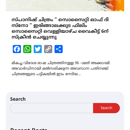
സ്പാനിഷ് ചിത്രം ” സൊസൈറ്റി ഓഫ് ദി
സ്നോ ” ഇരിങ്ങാലക്കുട ഫിലിം
സൊസൈറ്റി വെള്ളിയാഴ്ച വൈകീട്ട് 6ന്
സ്ക്രീൻ ചെയ്യുന്നു
Facebook
WhatsApp
Twitter
Copy
Share
Link
മികച്ച വിദേശ ഭാഷ ചിത്രത്തിനുള്ള 96 -ാമത് അക്കാദമി
അവാർഡിനായി മൽസരിക്കുന്ന അവസാന പതിനഞ്ച്
ചിത്രങ്ങളുടെ പട്ടികയിൽ ഇടം നേടിയ…
Search
Search