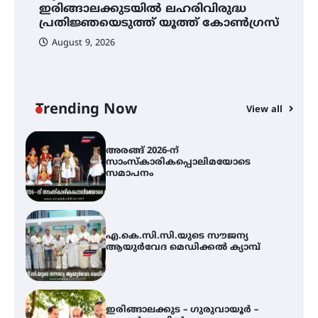
ഇരിങ്ങാലക്കുടയിൽ ലഹരിവിരുദ്ധ
സ
ലഹരിവിരുദ്ധ പ്രതിജ്ഞയെടുത്ത്
പ്രതിജ്ഞയെടുത്ത് യൂത്ത് കോൺഗ്രസ്
യൂത്ത് കോൺഗ്രസ്
August 9, 2026
അരങ്ങ് 2026-ന്
സാംസ്കാരികപ്പൊലിമയോടെ
സമാപനം
Trending Now
View all
എ.കെ.സി.സി.യുടെ സൗജന്യ
ആയുർവേദ മെഡിക്കൽ ക്യാമ്പ്
ഇരിങ്ങാലക്കുട – ഗുരുവായൂർ –
താനൂർ റെയിൽപാത
യാഥാർത്ഥ്യമാകുന്നു