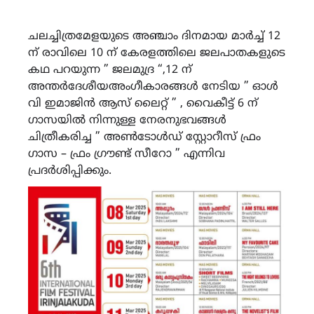
ചലച്ചിത്രമേളയുടെ അഞ്ചാം ദിനമായ മാർച്ച് 12
ന് രാവിലെ 10 ന് കേരളത്തിലെ ജലപാതകളുടെ
കഥ പറയുന്ന ” ജലമുദ്ര “,12 ന്
അന്തർദേശീയഅംഗീകാരങ്ങൾ നേടിയ ” ഓൾ
വി ഇമാജിൻ ആസ് ലൈറ്റ് ” , വൈകീട്ട് 6 ന്
ഗാസയിൽ നിന്നുള്ള നേരനുഭവങ്ങൾ
ചിത്രീകരിച്ച ” അൺടോൾഡ് സ്റ്റോറീസ് ഫ്രം
ഗാസ – ഫ്രം ഗ്രൗണ്ട് സീറോ ” എന്നിവ
പ്രദർശിപ്പിക്കും.