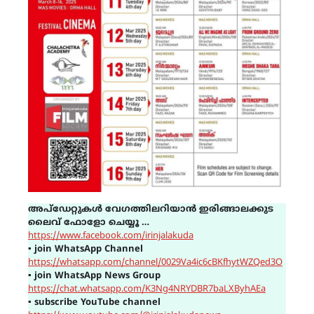
അപ്ഡേറ്റുകൾ വേഗത്തിലറിയാൻ ഇരിങ്ങാലക്കുട
ലൈവ് ഫോളോ ചെയ്യൂ …
https://www.facebook.com/irinjalakuda
▪
join WhatsApp Channel
https://whatsapp.com/channel/0029Va4ic6cBKfhytWZQed3O
▪
join WhatsApp News Group
https://chat.whatsapp.com/K3Ng4NRYDBR7baLXByhAEa
▪
subscribe YouTube channel