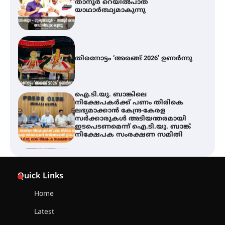
തിരനോട്ടം ‘അരങ്ങ് 2026’ ഉണർന്നു
ഐ.ടി.യു. ബാങ്കിലെ
നിക്ഷേപകർക്ക് പണം തിരികെ
ലഭ്യമാക്കാൻ കേന്ദ്ര-കേരള
സർക്കാരുകൾ അടിയന്തരമായി
ഇടപെടണമെന്ന് ഐ.ടി.യു. ബാങ്ക്
നിക്ഷേപക സംരക്ഷണ സമിതി
യൂത്ത് കോൺഗ്രസ്‌ സ്ഥാപക ദിനം
– ഇരിങ്ങാലക്കുടയിൽ
ലഹരിവിരുദ്ധ പ്രതിജ്ഞയെടുത്ത്
യൂത്ത് കോൺഗ്രസ്
അരങ്ങ് 2026-ന്
സാംസ്കാരികപ്പൊലിമയോടെ
Quick Links
സമാപനം
Home
Latest
എ.കെ.സി.സി.യുടെ സൗജന്യ