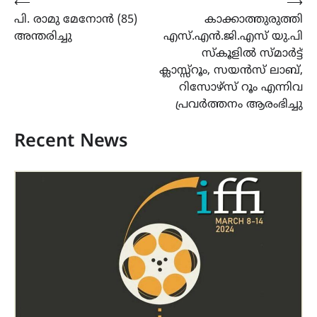
Post
⟵
⟶
പി. രാമു മേനോൻ (85)
കാക്കാത്തുരുത്തി
navigation
അന്തരിച്ചു
എസ്.എൻ.ജി.എസ് യു.പി
സ്കൂളിൽ സ്മാർട്ട്
ക്ലാസ്സ്‌റൂം, സയൻസ് ലാബ്,
റിസോഴ്സ് റൂം എന്നിവ
പ്രവർത്തനം ആരംഭിച്ചു
Recent News