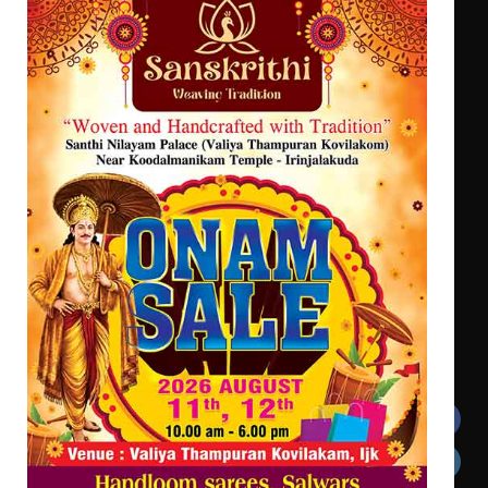
എം.ജി. യൂണിവേഴ്‌സിറ്റിയിൽ നിന്ന്
ഇംഗ്ളീഷ് സാഹിത്യത്തിൽ
ഡോക്ടറേറ്റ് നേടിയ എൻ. ആര്യ
ട്യുണീഷ്യൻ ചിത്രം ” ദി വോയിസ്
ഓഫ് ഹിന്ദ് റജബ് ” ഇരിങ്ങാലക്കുട
ഫിലിം സൊസൈറ്റി ആഗസ്റ്റ് 7
വെള്ളിയാഴ്ച സ്‌ക്രീൻ ചെയ്യുന്നു
Get In Touch
Twitter
Facebook
LinkedIn
Instagram