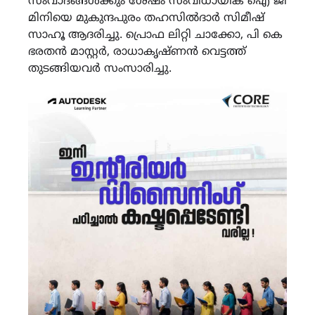
സംവാദങ്ങൾക്കും ശേഷം സംവിധായിക ഐ ജി
മിനിയെ മുകുന്ദപുരം തഹസിൽദാർ സിമീഷ്
സാഹൂ ആദരിച്ചു. പ്രൊഫ ലിറ്റി ചാക്കോ, പി കെ
ഭരതൻ മാസ്റ്റർ, രാധാകൃഷ്ണൻ വെട്ടത്ത്
തുടങ്ങിയവർ സംസാരിച്ചു.