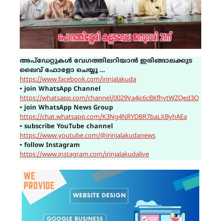
അപ്ഡേറ്റുകൾ വേഗത്തിലറിയാൻ ഇരിങ്ങാലക്കുട
ലൈവ് ഫോളോ ചെയ്യൂ …
https://www.facebook.com/irinjalakuda
▪
join WhatsApp Channel
https://whatsapp.com/channel/0029Va4ic6cBKfhytWZQed3O
▪
join WhatsApp News Group
https://chat.whatsapp.com/K3Ng4NRYDBR7baLXByhAEa
▪
subscribe YouTube channel
https://www.youtube.com/@irinjalakudanews
▪
follow Instagram
https://www.instagram.com/irinjalakudalive