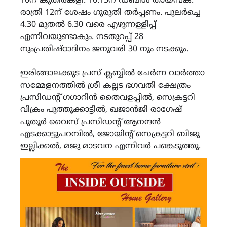
10ന് കുതിരകളി. 10.15ന് ഡബിൾ തായമ്പക.
രാത്രി 12ന് ശേഷം ഗുരുതി തർപ്പണം. പുലർച്ചെ
4.30 മുതൽ 6.30 വരെ എഴുന്നള്ളിപ്പ്
എന്നിവയുണ്ടാകും. നടതുറപ്പ് 28
നുംപ്രതിഷ്‌ഠാദിനം ജനുവരി 30 നും നടക്കും.
ഇരിങ്ങാലക്കുട പ്രസ് ക്ലബ്ബിൽ ചേർന്ന വാർത്താ
സമ്മേളനത്തിൽ ശ്രീ കല്ലട ഭഗവതി ക്ഷേത്രം
പ്രസിഡന്റ് ഗഗാറിൻ തൈവളപ്പിൽ, സെക്രട്ടറി
വിക്രം പുത്തൂക്കാട്ടിൽ, ഖജാൻജി രാഗേഷ്
പുതൂർ വൈസ് പ്രസിഡന്റ് ആനന്ദൻ
എടക്കാട്ടുപറമ്പിൽ, ജോയിന്റ് സെക്രട്ടറി ബിജു
ഇല്ലിക്കൽ, മജു മാടവന എന്നിവർ പങ്കെടുത്തു.