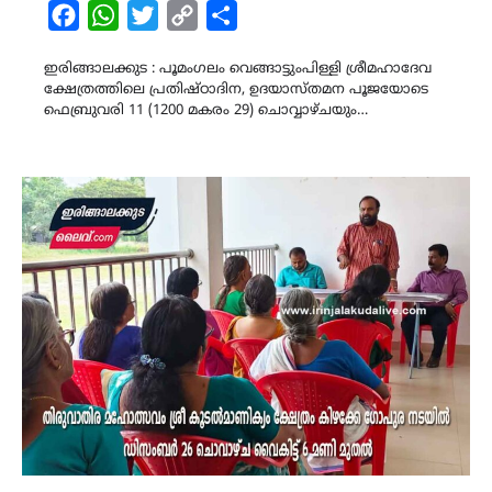
Facebook
WhatsApp
Twitter
Copy
Share
Link
ഇരിങ്ങാലക്കുട : പൂമംഗലം വെങ്ങാട്ടുംപിള്ളി ശ്രീമഹാദേവ
ക്ഷേത്രത്തിലെ പ്രതിഷ്ഠാദിന, ഉദയാസ്തമന പൂജയോടെ
ഫെബ്രുവരി 11 (1200 മകരം 29) ചൊവ്വാഴ്ചയും…