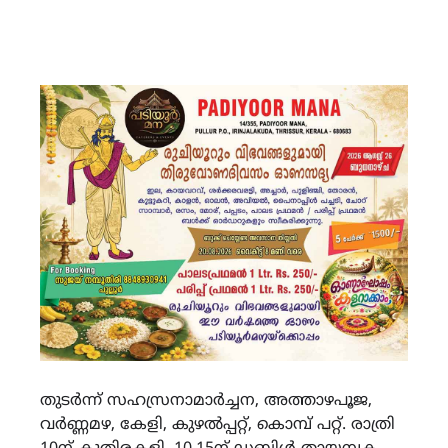
തുടർന്ന് സഹസ്രനാമാർച്ചന, അത്താഴപൂജ,
വർണ്ണമഴ, കേളി, കുഴൽപ്പറ്റ്, കൊമ്പ് പറ്റ്. രാത്രി