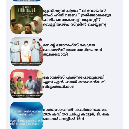
സെന്റ് ജോസഫ്സ് കോളജ്
കോമേഴ്‌സ് അസോസിയേഷന്
തുടക്കമായി
കോമേഴ്സ് എക്സ്പോയുമായി
എസ് എൻ ഹയർ സെക്കൻഡറി
വിദ്യാർത്ഥികൾ
സർഗ്ഗസാഹിതി- കവിതാസംഗമം
2026 കവിതാ ചർച്ച കാട്ടൂർ, ടി. കെ.
ബാലൻ ഹാളിൽ 16ന്
ശക്തമായ മഴ തുടരുന്നു – തൃശൂർ
ജില്ലയിൽ എല്ലാ വിദ്യാഭ്യാസ
സ്ഥാപനങ്ങൾക്കും ശനിയാഴ്ച
അവധി