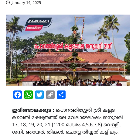
January 14, 2025
Facebook
WhatsApp
Twitter
Copy
Share
Link
ഇരിങ്ങാലക്കുട :
പൊറത്തിശ്ശേരി ശ്രീ കല്ലട
ഭഗവതി ക്ഷേത്രത്തിലെ വേലാഘോഷം ജനുവരി
17, 18, 19, 20, 21 (1200 മകരം 4,5,6,7,8) വെള്ളി,
ശനി, ഞായർ, തിങ്കൾ, ചൊവ്വ തിയ്യതികളിലും,