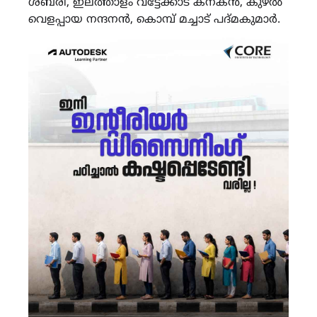
ശബരി, ഇലത്താളം വട്ടേക്കാട് കനകൻ, കുഴൽ
വെളപ്പായ നന്ദനൻ, കൊമ്പ് മച്ചാട് പദ്‌മകുമാർ.