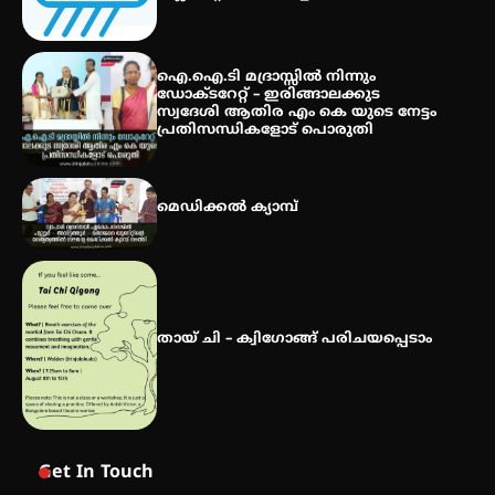
സർഗ്ഗസാഹിതി- കവിതാസംഗമം
2026 കവിതാ ചർച്ച കാട്ടൂർ, ടി. കെ.
ഐ.ഐ.ടി മദ്രാസ്സിൽ നിന്നും
ബാലൻ ഹാളിൽ 16ന്
ഡോക്ടറേറ്റ് – ഇരിങ്ങാലക്കുട
സ്വദേശി ആതിര എം കെ യുടെ നേട്ടം
പ്രതിസന്ധികളോട് പൊരുതി
മെഡിക്കൽ ക്യാമ്പ്
തായ് ചി – ക്വിഗോങ്ങ് പരിചയപ്പെടാം
Get In Touch