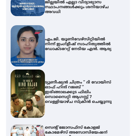
ജില്ലയിൽ എല്ലാ വിദ്യാഭ്യാസ
സ്ഥാപനങ്ങൾക്കും ശനിയാഴ്ച
അവധി
എം.ജി. യൂണിവേഴ്‌സിറ്റിയിൽ
നിന്ന് ഇംഗ്ളീഷ് സാഹിത്യത്തിൽ
ഡോക്ടറേറ്റ് നേടിയ എൻ. ആര്യ
ട്യുണീഷ്യൻ ചിത്രം ” ദി വോയിസ്
ഓഫ് ഹിന്ദ് റജബ് ”
ഇരിങ്ങാലക്കുട ഫിലിം
സൊസൈറ്റി ആഗസ്റ്റ് 7
വെള്ളിയാഴ്ച സ്‌ക്രീൻ ചെയ്യുന്നു
സെന്റ് ജോസഫ്സ് കോളജ്
കോമേഴ്‌സ് അസോസിയേഷന്