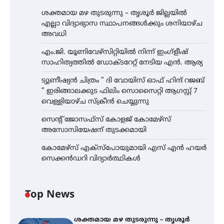
ശക്തമായ മഴ തുടരുന്നു – തൃശൂർ ജില്ലയിൽ
എല്ലാ വിദ്യാഭ്യാസ സ്ഥാപനങ്ങൾക്കും ശനിയാഴ്ച
അവധി
എം.ജി. യൂണിവേഴ്‌സിറ്റിയിൽ നിന്ന് ഇംഗ്ളീഷ്
സാഹിത്യത്തിൽ ഡോക്ടറേറ്റ് നേടിയ എൻ. ആര്യ
ട്യുണീഷ്യൻ ചിത്രം ” ദി വോയിസ് ഓഫ് ഹിന്ദ് റജബ്
” ഇരിങ്ങാലക്കുട ഫിലിം സൊസൈറ്റി ആഗസ്റ്റ് 7
വെള്ളിയാഴ്ച സ്‌ക്രീൻ ചെയ്യുന്നു
സെന്റ് ജോസഫ്സ് കോളജ് കോമേഴ്‌സ്
അസോസിയേഷന് തുടക്കമായി
കോമേഴ്സ് എക്സ്പോയുമായി എസ് എൻ ഹയർ
സെക്കൻഡറി വിദ്യാർത്ഥികൾ
Top News
ശക്തമായ മഴ തുടരുന്നു – തൃശൂർ