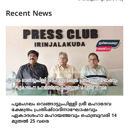
Recent News
പൂമംഗലം വെങ്ങാട്ടുംപിള്ളി ശ്രീ മഹാദേവ
ക്ഷേത്രം പ്രതിഷ്ഠാദിനാഘോഷവും
ഏകാദശഹാ മഹായഞ്ജവും ഫെബ്രുവരി 14
മുതൽ 25 വരെ