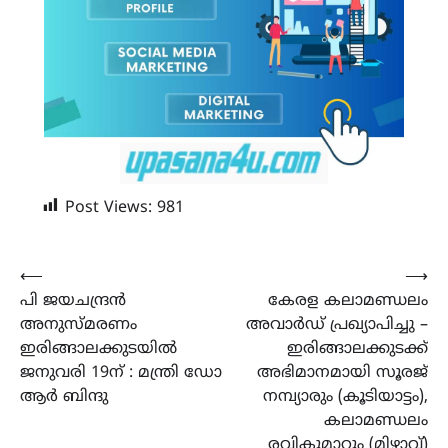
Post Views:
981
Post
⟵
⟶
പി ജയചന്ദ്രൻ
കേരള കലാമണ്ഡലം
navigation
അനുസ്മരണം
അവാർഡ് പ്രഖ്യാപിച്ചു –
ഇരിങ്ങാലക്കുടയിൽ
ഇരിങ്ങാലക്കുടക്ക്
ജനുവരി 19ന് : മന്ത്രി ഡോ
അഭിമാനമായി സൂരജ്
ആർ ബിന്ദു
നമ്പ്യാരും (കൂടിയാട്ടം),
കലാമണ്ഡലം
രവികുമാറും (മിഴാവ്)