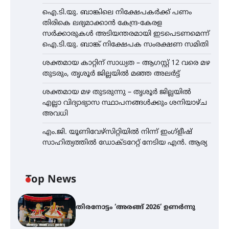
ഐ.ടി.യു. ബാങ്കിലെ നിക്ഷേപകർക്ക് പണം
തിരികെ ലഭ്യമാക്കാൻ കേന്ദ്ര-കേരള
സർക്കാരുകൾ അടിയന്തരമായി ഇടപെടണമെന്ന്
ഐ.ടി.യു. ബാങ്ക് നിക്ഷേപക സംരക്ഷണ സമിതി
ശക്തമായ കാറ്റിന് സാധ്യത – ആഗസ്റ്റ് 12 വരെ മഴ
തുടരും, തൃശൂർ ജില്ലയിൽ മഞ്ഞ അലർട്ട്
ശക്തമായ മഴ തുടരുന്നു – തൃശൂർ ജില്ലയിൽ
എല്ലാ വിദ്യാഭ്യാസ സ്ഥാപനങ്ങൾക്കും ശനിയാഴ്ച
അവധി
എം.ജി. യൂണിവേഴ്‌സിറ്റിയിൽ നിന്ന് ഇംഗ്ളീഷ്
സാഹിത്യത്തിൽ ഡോക്ടറേറ്റ് നേടിയ എൻ. ആര്യ
Top News
തിരനോട്ടം ‘അരങ്ങ് 2026’ ഉണർന്നു