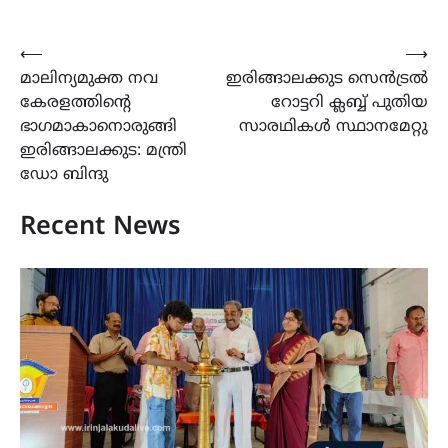
Post
⟵
⟶
മാലിന്യമുക്ത നവ
ഇരിങ്ങാലക്കുട സെൻട്രൽ
navigation
കേരളത്തിന്‍റെ
റോട്ടറി ക്ലബ്ബ് പുതിയ
ഭാഗമാകാനൊരുങ്ങി
സാരഥികൾ സ്ഥാനമേറ്റു
ഇരിങ്ങാലക്കുട: മന്ത്രി
ഡോ ബിന്ദു
Recent News