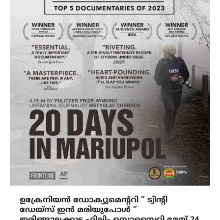
ഉക്രേനിയൻ ഡോക്യുമെൻ്ററി ” ട്വിൻ്റി
ഡേയ്സ് ഇൻ മരിയുപോൾ ”
ഇരിങ്ങാലക്കുട ഫിലിം സൊസൈറ്റി മേയ് 24