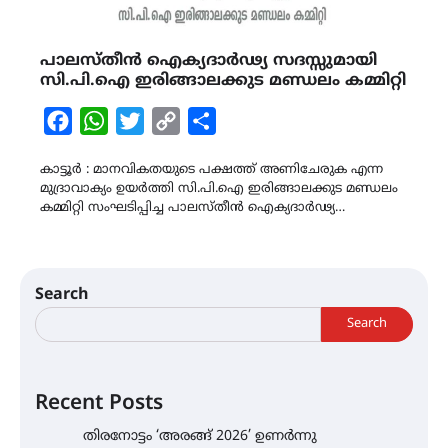
പാലസ്തീൻ ഐക്യദാർഢ്യ സദസ്സുമായി
സി.പി.ഐ ഇരിങ്ങാലക്കുട മണ്ഡലം കമ്മിറ്റി
Facebook
WhatsApp
Twitter
Copy
Share
Link
കാട്ടൂർ : മാനവികതയുടെ പക്ഷത്ത് അണിചേരുക എന്ന
മുദ്രാവാക്യം ഉയർത്തി സി.പി.ഐ ഇരിങ്ങാലക്കുട മണ്ഡലം
കമ്മിറ്റി സംഘടിപ്പിച്ച പാലസ്തീൻ ഐക്യദാർഢ്യ…
Search
Search
Recent Posts
തിരനോട്ടം ‘അരങ്ങ് 2026’ ഉണർന്നു