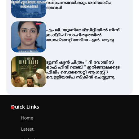
ഇംഗ്ളീഷ് സാഹിത്യത്തിൽ
ഡോക്ടറേറ്റ് നേടിയ എൻ. ആര്യ
ട്യുണീഷ്യൻ ചിത്രം ” ദി വോയിസ്
ഓഫ് ഹിന്ദ് റജബ് ” ഇരിങ്ങാലക്കുട
ഫിലിം സൊസൈറ്റി ആഗസ്റ്റ് 7
വെള്ളിയാഴ്ച സ്‌ക്രീൻ ചെയ്യുന്നു
തിരനോട്ടം ‘അരങ്ങ് 2026’ ഉണർന്നു
ഐ.ടി.യു. ബാങ്കിലെ
നിക്ഷേപകർക്ക് പണം തിരികെ
ലഭ്യമാക്കാൻ കേന്ദ്ര-കേരള
Quick Links
സർക്കാരുകൾ അടിയന്തരമായി
ഇടപെടണമെന്ന് ഐ.ടി.യു. ബാങ്ക്
Home
നിക്ഷേപക സംരക്ഷണ സമിതി
Latest
ശക്തമായ കാറ്റിന് സാധ്യത –