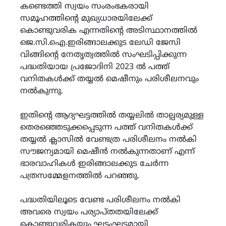
കണ്ടെത്തി സ്വയം സംരംഭകരായി
സമൂഹത്തിന്‍റെ മുഖ്യധാരയിലേക്ക്
കൊണ്ടുവരിക എന്നതിന്‍റെ അടിസ്ഥാനത്തില്‍
ജെ.സി.ഐ.ഇരിങ്ങാലക്കുട ലേഡി ജേസി
വിങ്ങിന്‍റെ നേതൃത്വത്തിൽ സംഘടിപ്പിക്കുന്ന
പദ്ധതിയായ പ്രജോദിനി 2023 ൽ പത്ത്
വനിതകൾക്ക് തയ്യൽ മെഷീനും പരിശീലനവും
നൽകുന്നു.
ഇതിന്‍റെ ആദ്യഘട്ടത്തിൽ തയ്യലിൽ താല്പര്യമുള്ള
തെരഞ്ഞെടുക്കപ്പെടുന്ന പത്ത് വനിതകൾക്ക്
തയ്യൽ ക്ലാസിൽ വേണ്ടത്ര പരിശീലനം നൽകി
സൗജന്യമായി മെഷീൻ നൽകുന്നതാണ് എന്ന്
ഭാരവാഹികൾ ഇരിങ്ങാലക്കുട ചേർന്ന
പത്രസമ്മേളനത്തിൽ പറഞ്ഞു.
പദ്ധതിയിലൂടെ വേണ്ട പരിശീലനം നൽകി
അവരെ സ്വയം പര്യാപ്തതയിലേക്ക്
കൊണ്ടുവരികയും ഘട്ടംഘട്ടമായി