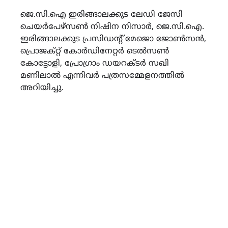
ജെ.സി.ഐ ഇരിങ്ങാലക്കുട ലേഡി ജേസി
ചെയർപേഴ്സൺ നിഷിന നിസാർ, ജെ.സി.ഐ.
ഇരിങ്ങാലക്കുട പ്രസിഡന്‍റ് മേജൊ ജോൺസൻ,
പ്രൊജക്റ്റ് കോർഡിനേറ്റർ ടെൽസൺ
കോട്ടോളി, പ്രോഗ്രാം ഡയറക്ടർ സഖി
മണിലാൽ എന്നിവർ പത്രസമ്മേളനത്തിൽ
അറിയിച്ചു.