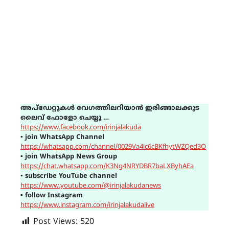
അപ്ഡേറ്റുകൾ വേഗത്തിലറിയാൻ ഇരിങ്ങാലക്കുട
ലൈവ് ഫോളോ ചെയ്യൂ …
https://www.facebook.com/irinjalakuda
▪
join WhatsApp Channel
https://whatsapp.com/channel/0029Va4ic6cBKfhytWZQed3O
▪
join WhatsApp News Group
https://chat.whatsapp.com/K3Ng4NRYDBR7baLXByhAEa
▪
subscribe YouTube channel
https://www.youtube.com/@irinjalakudanews
▪
follow Instagram
https://www.instagram.com/irinjalakudalive
Post Views:
520