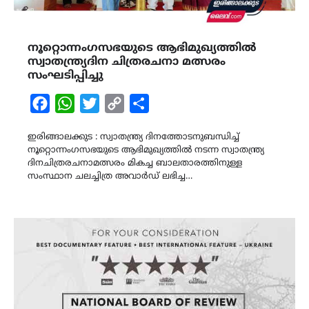
നൂറ്റൊന്നംഗസഭയുടെ ആഭിമുഖ്യത്തിൽ
സ്വാതന്ത്ര്യദിന ചിത്രരചനാ മത്സരം
സംഘടിപ്പിച്ചു
Facebook
WhatsApp
Twitter
Copy
Share
Link
ഇരിങ്ങാലക്കുട : സ്വാതന്ത്ര്യ ദിനത്തോടനുബന്ധിച്ച്
നൂറ്റൊന്നംഗസഭയുടെ ആഭിമുഖ്യത്തിൽ നടന്ന സ്വാതന്ത്ര്യ
ദിനചിത്രരചനാമത്സരം മികച്ച ബാലതാരത്തിനുള്ള
സംസ്ഥാന ചലച്ചിത്ര അവാർഡ് ലഭിച്ച…