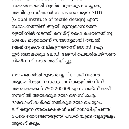
സംരംഭകരായി വളർത്തുകയും ചെയ്യുക,
അതിനു സർക്കാർ സ്ഥാപനം ആയ GITD
(Global Institute of textile design) എന്ന
സ്ഥാപനത്തിൽ ആയി മൂന്നുമാസത്തെ
ട്രെയിനിങ് നടത്തി സെർറ്റിഫൈ ചെയ്തതിനു
ശേഷം മാത്രമാണ് സൗജന്യമായി തയ്യൽ
മെഷീനുകൾ നല്കുന്നതെന്ന് ജെ.സി.ഐ
ഇരിങ്ങാലക്കുട ലേഡി ജേസി ചെയർപേഴ്സൺ
നിഷിന നിസാർ അറിയിച്ചു.
ഈ പദ്ധതിയിലൂടെ തയ്യലിലേക്ക് വരാൻ
ആഗ്രഹിക്കുന്ന സാധു വനിതകളിൽ നിന്ന്
അപേക്ഷകൾ 7902200009 എന്ന വാട്സ്അപ്
നമ്പറിൽ അയക്കുകയോ ജെ.സി.ഐ.
ഭാരവാഹികൾക്ക് നൽകുകയോ ചെയ്യാം.
ലഭിക്കുന്ന അപേക്ഷകൾ പരിശോധിച്ച് പത്ത്
പേരെ തെരഞ്ഞെടുത്ത് പദ്ധതിയുടെ ആദ്യഘട്ടം
ആരംഭിക്കും.